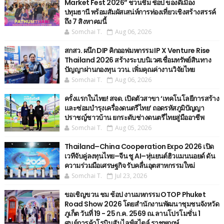
Market Fest 2026” ชวนชิม ช้อป ของดีเมือง
ปทุมธานี พร้อมสัมผัสเสน่ห์การท่องเที่ยวเชิงสร้างสรรค์
ถึง 7 สิงหาคมนี้
Somchai T.
Aug 06, 2026
สกสว. ผนึก DIP คิกออฟมหกรรม IP X Venture Rise
Thailand 2026 สร้างระบบนิเวศเชื่อมทรัพย์สินทาง
ปัญญาผ่านกองทุน ววน. เพิ่มคุณค่างานวิจัยไทย
Somchai T.
Aug 06, 2026
ครั้งแรกในไทย! สจด. เปิดตัวสาขา ‘เทคโนโลยีการสร้าง
และซ่อมบำรุงเครื่องดนตรีไทย’ ​ถอดรหัสภูมิปัญญา
ปราชญ์ชาวบ้าน ยกระดับช่างดนตรีไทยสู่มืออาชีพ
Somchai T.
Aug 05, 2026
Thailand–China Cooperation Expo 2026 เปิด
เวทีจับคู่ลงทุนไทย–จีน ชู AI–หุ่นยนต์ฮิวแมนนอยด์ ดัน
ความร่วมมือเศรษฐกิจ รับคลื่นอุตสาหกรรมใหม่
Somchai T.
Jul 23, 2026
ขอเชิญขวน ชม ช้อป งานมหกรรม OTOP Phuket
Road Show 2026 โดยสำนักงานพัฒนาชุมชนจังหวัด
ภูเก็ต วันที่ 19 - 25 ก.ค. 2569 ณ.ลานโปรโมชั่น 1
ศูนย์การค้าโรบินสันไลฟ์สไตล์ ราชพฤกษ์