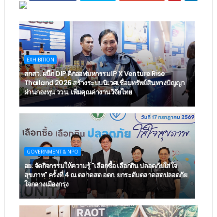
EXHIBITION
สกสว. ผนึก DIP คิกออฟมหกรรม IP X Venture Rise
Thailand 2026 สร้างระบบนิเวศเชื่อมทรัพย์สินทางปัญญา
ผ่านกองทุน ววน. เพิ่มคุณค่างานวิจัยไทย
GOVERNMENT & NPO
อย. จัดกิจกรรมให้ความรู้ "เลือกซื้อ เลือกกิน ปลอดภัยใส่ใจ
สุขภาพ" ครั้งที่ 4 ณ ตลาดสด อตก. ยกระดับตลาดสดปลอดภัย
ใจกลางเมืองกรุง