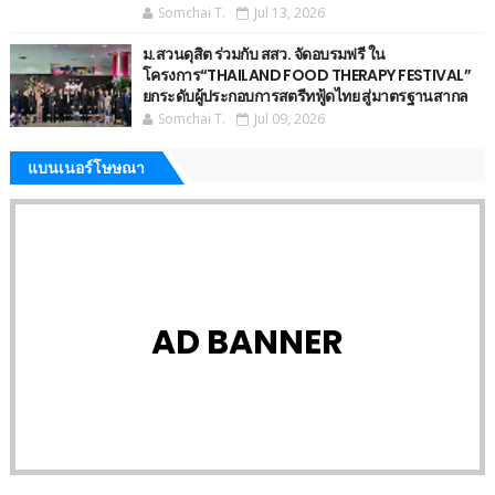
Somchai T.
Jul 13, 2026
ม.สวนดุสิต ร่วมกับ สสว. จัดอบรมฟรี ใน
โครงการ“THAILAND FOOD THERAPY FESTIVAL”
ยกระดับผู้ประกอบการสตรีทฟู้ดไทย สู่มาตรฐานสากล
Somchai T.
Jul 09, 2026
แบนเนอร์โษษณา
AD BANNER