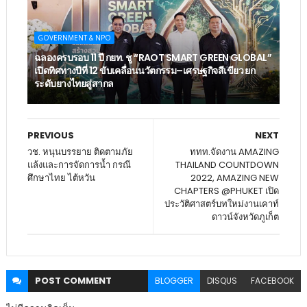
GOVERNMENT & NPO
ฉลองครบรอบ 11 ปี กยท. ชู “RAOT SMART GREEN GLOBAL”
เปิดทิศทางปีที่ 12 ขับเคลื่อนนวัตกรรม–เศรษฐกิจสีเขียว ยก
ระดับยางไทยสู่สากล
PREVIOUS
NEXT
วช. หนุนบรรยาย ติดตามภัย
ททท.จัดงาน AMAZING
แล้งและการจัดการน้ำ กรณี
THAILAND COUNTDOWN
ศึกษาไทย ไต้หวัน
2022, AMAZING NEW
CHAPTERS @PHUKET เปิด
ประวัติศาสตร์บทใหม่งานเคาท์
ดาวน์จังหวัดภูเก็ต
POST
COMMENT
BLOGGER
DISQUS
FACEBOOK