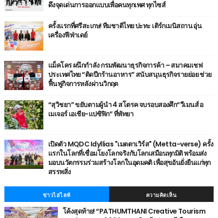
ดึงจุดเด่นการออกแบบเพื่อคนทุกเพศ ทุกไซส์
ครั้งแรกที่ศรีสะเกษ! ทีมชาติไทย ปะทะ เติร์กเมนิสถาน อุ่น
เครื่องฟีฟ่าเดย์
แม็คโคร ผนึกกำลัง กรมพัฒนาธุรกิจการค้า – สมาคมเชฟ
ประเทศไทย “ติดปีกร้านอาหาร” สนับสนุนธุรกิจรายย่อย ช่วย
ฟื้นฟูกิจการหลังผ่านวิกฤต
“สุวิชยา” ขยับตามผู้นำ 4 สโตรค จบรอบสองศึก“วีเมนส์ อ
เมเจอร์ เอเชีย-แปซิฟิก” ที่พัทยา
เปิดตัว MQDC Idyllias "เมตตาเวิร์ส" (Metta-verse) ครั้ง
แรกในโลกที่เชื่อมโยงโลกจริงกับโลกเสมือนทุกมิติ พร้อมส่ง
มอบนวัตกรรมร่วมสร้างโลกในอุดมคติ เพื่อสุขอันยั่งยืนแก่ทุก
สรรพสิ่ง
ข่าวไฮไลท์
ความคิดเห็น
โค้งสุดท้าย! “PATHUMTHANI Creative Tourism