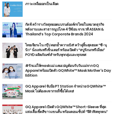
ภาวะเหงื่อออกเป็นเลือด
กัลฟ์ คว้ารางวัลสุดยอดแบรนด์องค์กรไทยในหมวดธุรกิจ
พลังงานและสาธารณูปโภค 4 ปีซ้อน จากเวที ASEAN &
Thailand’s Top Corporate Brands 2024
ไทยเจียระไน กรุ๊ป ตอกย้ำความปัง!! คว้าคู่จิ้นสุดฮอต “ซี-นุ
นิว” นั่งแท่นพรีเซ็นเตอร์ พร้อมเปิดตัว “สบู่รังนกพรีเมี่ยม”
POYD ผลิตภัณฑ์สำหรับทุกกลุ่มและทุกเพศ
#รักแม่ให้maskแม่ แคมเปญต้อนรับวันแม่จาก GQ
Apparel พร้อมเปิดตัว GQWhite™ Mask Mother's Day
Edition
GQ Apparel จับมือ PT Station จำหน่าย GQWhite™
Mask ไม่ต้องลงจากรถก็ซื้อได้เลย!
GQ Apparel เปิดตัว GQWhite™ Short-Sleeve ที่สุด
แห่งเสื้อเชิ้ตสีขาวแขนสั้น พร้อมคอนเซ็ปต์ “จีคิวฟิตทุกคน”