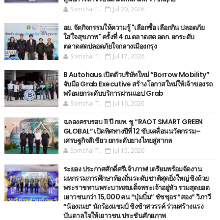
Somchai T.
Jul 20, 2026
อย. จัดกิจกรรมให้ความรู้ "เลือกซื้อ เลือกกิน ปลอดภัย
ใส่ใจสุขภาพ" ครั้งที่ 4 ณ ตลาดสด อตก. ยกระดับ
ตลาดสดปลอดภัยใจกลางเมืองกรุง
Somchai T.
Jul 17, 2026
B Autohaus เปิดตัวบริษัทใหม่ “Borrow Mobility”
จับมือ Grab Executive สร้างโอกาสใหม่ให้เจ้าของรถ
พร้อมยกระดับบริการผ่านแอป Grab
Somchai T.
Jul 16, 2026
ฉลองครบรอบ 11 ปี กยท. ชู “RAOT SMART GREEN
GLOBAL” เปิดทิศทางปีที่ 12 ขับเคลื่อนนวัตกรรม–
เศรษฐกิจสีเขียว ยกระดับยางไทยสู่สากล
Somchai T.
Jul 15, 2026
ระยอง ประกาศศักดิ์ศรีเจ้าภาพ! เตรียมพร้อมจัดงาน
มหกรรมการศึกษาท้องถิ่นระดับชาติสุดยิ่งใหญ่ ชิงถ้วย
พระราชทานพระบาทสมเด็จพระเจ้าอยู่หัว รวมสุดยอด
เยาวชนกว่า 15,000 คน “บุ๋มบิ๋ม” ชัชชุอร “สอง” วิภาวี
“น้องเนย“ นักร้องแชมป์ ชิงช้าสวรรค์ ร่วมสร้างแรง
บันดาลใจให้เยาวชน ประชันศักยภาพ