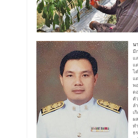
นา
มี
แล
แต
ไต
แด
พอ
ดอ
ตั
ลำ
เก
ผส
ทำ
ธร