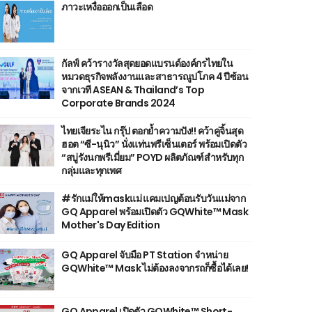
ภาวะเหงื่อออกเป็นเลือด
กัลฟ์ คว้ารางวัลสุดยอดแบรนด์องค์กรไทยใน
หมวดธุรกิจพลังงานและสาธารณูปโภค 4 ปีซ้อน
จากเวที ASEAN & Thailand’s Top
Corporate Brands 2024
ไทยเจียระไน กรุ๊ป ตอกย้ำความปัง!! คว้าคู่จิ้นสุด
ฮอต “ซี-นุนิว” นั่งแท่นพรีเซ็นเตอร์ พร้อมเปิดตัว
“สบู่รังนกพรีเมี่ยม” POYD ผลิตภัณฑ์สำหรับทุก
กลุ่มและทุกเพศ
#รักแม่ให้maskแม่ แคมเปญต้อนรับวันแม่จาก
GQ Apparel พร้อมเปิดตัว GQWhite™ Mask
Mother's Day Edition
GQ Apparel จับมือ PT Station จำหน่าย
GQWhite™ Mask ไม่ต้องลงจากรถก็ซื้อได้เลย!
GQ Apparel เปิดตัว GQWhite™ Short-