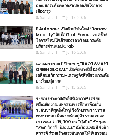
อตก. ยกระดับตลาดสดปลอดภัยใจกลาง
เมืองกรุง
Somchai T.
Jul 17, 2026
B Autohaus เปิดตัวบริษัทใหม่ “Borrow
Mobility” จับมือ Grab Executive สร้าง
โอกาสใหม่ให้เจ้าของรถ พร้อมยกระดับ
บริการผ่านแอป Grab
Somchai T.
Jul 16, 2026
ฉลองครบรอบ 11 ปี กยท. ชู “RAOT SMART
GREEN GLOBAL” เปิดทิศทางปีที่ 12 ขับ
เคลื่อนนวัตกรรม–เศรษฐกิจสีเขียว ยกระดับ
ยางไทยสู่สากล
Somchai T.
Jul 15, 2026
ระยอง ประกาศศักดิ์ศรีเจ้าภาพ! เตรียม
พร้อมจัดงาน มหกรรมการศึกษาท้องถิ่น
ระดับชาติสุดยิ่งใหญ่ ชิงถ้วยพระราชทาน
พระบาทสมเด็จพระเจ้าอยู่หัว รวมสุดยอด
เยาวชนกว่า 15,000 คน “บุ๋มบิ๋ม” ชัชชุอร
“สอง” วิภาวี “น้องเนย“ นักร้องแชมป์ ชิงช้า
สวรรค์ ร่วมสร้างแรงบันดาลใจให้เยาวชน