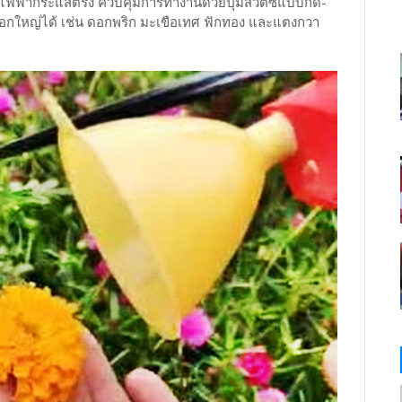
์ไฟฟ้ากระแสตรง ควบคุมการทำงานด้วยปุ่มสวิตซ์แบบกด-
ดอกใหญ่ได้ เช่น ดอกพริก มะเขือเทศ ฟักทอง และแตงกวา