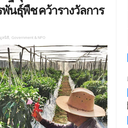
นธุ์พืช คว้ารางวัลการ
ูลนิธิ
,
Government & NPO