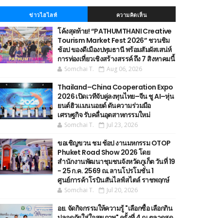
ข่าวไฮไลท์
ความคิดเห็น
โค้งสุดท้าย! “PATHUMTHANI Creative
Tourism Market Fest 2026” ชวนชิม
ช้อป ของดีเมืองปทุมธานี พร้อมสัมผัสเสน่ห์
การท่องเที่ยวเชิงสร้างสรรค์ ถึง 7 สิงหาคมนี้
Somchai T.
Aug 06, 2026
Thailand–China Cooperation Expo
2026 เปิดเวทีจับคู่ลงทุนไทย–จีน ชู AI–หุ่น
ยนต์ฮิวแมนนอยด์ ดันความร่วมมือ
เศรษฐกิจ รับคลื่นอุตสาหกรรมใหม่
Somchai T.
Jul 23, 2026
ขอเชิญขวน ชม ช้อป งานมหกรรม OTOP
Phuket Road Show 2026 โดย
สำนักงานพัฒนาชุมชนจังหวัดภูเก็ต วันที่ 19
- 25 ก.ค. 2569 ณ.ลานโปรโมชั่น 1
ศูนย์การค้าโรบินสันไลฟ์สไตล์ ราชพฤกษ์
Somchai T.
Jul 20, 2026
อย. จัดกิจกรรมให้ความรู้ "เลือกซื้อ เลือกกิน
ปลอดภัยใส่ใจสุขภาพ" ครั้งที่ 4 ณ ตลาดสด