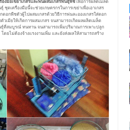
รื่องมือเขย่าเกสรและพ่นผสมเกสรพันธุ์พืช
เพื่อการผลิตเมล็ด
นธุ์ ชุดเครื่องมือนี้จะช่วยเกษตรกรในการเขย่าเพื่อเอาเกสร
กดอกพืชตัวผู้ไปผสมเกสรด้วยวิธีการพ่นละอองเกสรใส่ดอก
ชตัวเมียให้เกิดการผสมเกสร จนสามารถเกิดผลผลิตเมล็ด
นธุ์ที่สมบูรณ์ ทนทาน จนสามารถเพิ่มปริมาณการเพาะปลูก
้ โดยไม่ต้องจ้างแรงงานเพิ่ม และยังส่งผลให้สามารถสร้าง