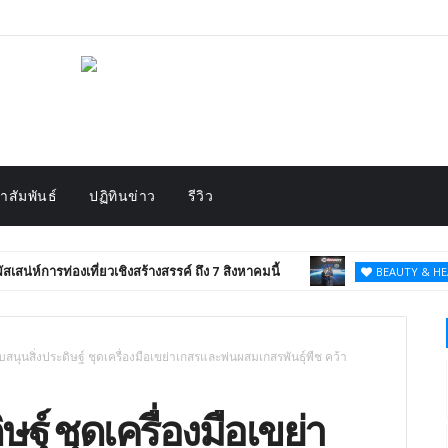
สัมพันธ์
ปฏิทินข่าว
รีวิว
ยวเชิงสร้างสรรค์ ถึง 7 สิงหาคมนี้
ไครโอ
BEAUTY & HEALTH
บสนุนสิ่งประดิษฐ์ ชุดเครื่องมือเขย่าเกสรและพ่นผสมเกสรพันธุ์พืช คว้า
ษฐ์ ชุดเครื่องมือเขย่า