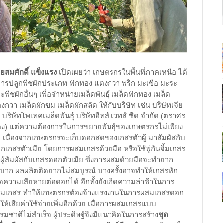
ยสมศักดิ์ แข็งแรง
เปิดเผยว่า เกษตรกรในพื้นที่ภาคเหนือ ได้
การปลูกพืชผักประเภท ฟักทอง แตงกวา พริก มะเขือ มะระ
ะพืชผักอื่นๆ เพื่อจำหน่ายเมล็ดพันธุ์ เมล็ดฟักทอง เมล็ด
งกวา เมล็ดผักขม เมล็ดผักสลัด ให้กับบริษัท เช่น บริษัทเจีย
๋ บริษัทโพเทคเมล็ดพันธุ์ บริษัทอีทส์ เวทส์ ซีด จำกัด (ตราศร
ง) แต่ความต้องการในการขยายพันธุ์ของเกษตรกรไม่เพียง
 เนื่องจากเกษตรกรจะเก็บดอกสดของเกสรตัวผู้ มาสัมผัสกับ
กเกสรตัวเมีย โดยการผสมเกสรด้วยมือ หรือใช้พู่กันจิ้มเกสร
วผู้สัมผัสกับเกสรดอกตัวเมีย ซึ่งการผสมด้วยมือจะทำยาก
บาก ผลผลิตติดยากไม่สมบูรณ์ บางครั้งอาจทำให้เกสรหัก
ิดความเสียหายต่อดอกได้ อีกทั้งยังเกิดความล่าช้าในการ
มเกสร ทำให้เกษตรกรต้องจ้างแรงงานในการผสมเกสรดอก
ให้เสียค่าใช้จ่ายเพิ่มอีกด้วย เมื่อการผสมเกสรแบบ
รมชาติไม่สำเร็จ ผู้ประดิษฐ์จึงมีแนวคิดในการสร้าง
ชุด