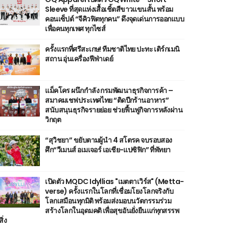
Sleeve ที่สุดแห่งเสื้อเชิ้ตสีขาวแขนสั้น พร้อม
คอนเซ็ปต์ “จีคิวฟิตทุกคน” ดึงจุดเด่นการออกแบบ
เพื่อคนทุกเพศ ทุกไซส์
ครั้งแรกที่ศรีสะเกษ! ทีมชาติไทย ปะทะ เติร์กเมนิ
สถาน อุ่นเครื่องฟีฟ่าเดย์
แม็คโคร ผนึกกำลัง กรมพัฒนาธุรกิจการค้า –
สมาคมเชฟประเทศไทย “ติดปีกร้านอาหาร”
สนับสนุนธุรกิจรายย่อย ช่วยฟื้นฟูกิจการหลังผ่าน
วิกฤต
“สุวิชยา” ขยับตามผู้นำ 4 สโตรค จบรอบสอง
ศึก“วีเมนส์ อเมเจอร์ เอเชีย-แปซิฟิก” ที่พัทยา
เปิดตัว MQDC Idyllias "เมตตาเวิร์ส" (Metta-
verse) ครั้งแรกในโลกที่เชื่อมโยงโลกจริงกับ
โลกเสมือนทุกมิติ พร้อมส่งมอบนวัตกรรมร่วม
สร้างโลกในอุดมคติ เพื่อสุขอันยั่งยืนแก่ทุกสรรพ
สิ่ง