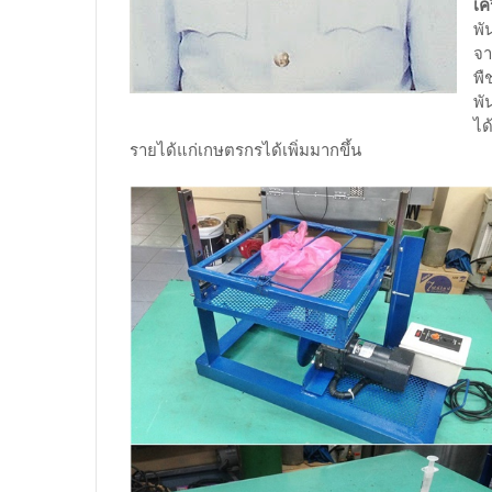
เค
พั
จา
พื
พั
ได
รายได้แก่เกษตรกรได้เพิ่มมากขึ้น