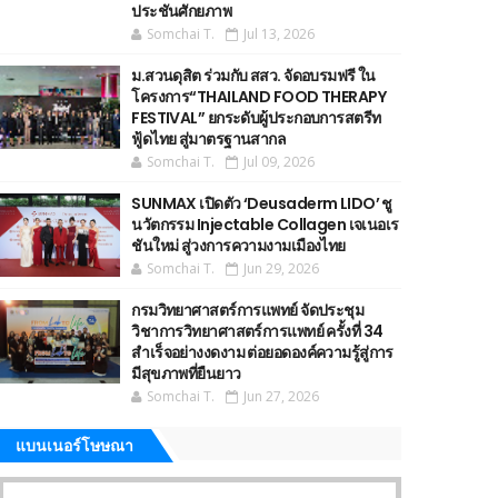
ประชันศักยภาพ
Somchai T.
Jul 13, 2026
ม.สวนดุสิต ร่วมกับ สสว. จัดอบรมฟรี ใน
โครงการ“THAILAND FOOD THERAPY
FESTIVAL” ยกระดับผู้ประกอบการสตรีท
ฟู้ดไทย สู่มาตรฐานสากล
Somchai T.
Jul 09, 2026
SUNMAX เปิดตัว ‘Deusaderm LIDO’ ชู
นวัตกรรม Injectable Collagen เจเนอเร
ชันใหม่ สู่วงการความงามเมืองไทย
Somchai T.
Jun 29, 2026
กรมวิทยาศาสตร์การแพทย์ จัดประชุม
วิชาการวิทยาศาสตร์การแพทย์ ครั้งที่ 34
สำเร็จอย่างงดงาม ต่อยอดองค์ความรู้สู่การ
มีสุขภาพที่ยืนยาว
Somchai T.
Jun 27, 2026
แบนเนอร์โษษณา