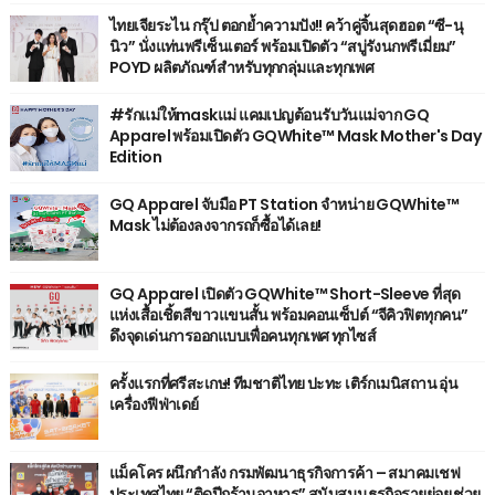
ไทยเจียระไน กรุ๊ป ตอกย้ำความปัง!! คว้าคู่จิ้นสุดฮอต “ซี-นุ
นิว” นั่งแท่นพรีเซ็นเตอร์ พร้อมเปิดตัว “สบู่รังนกพรีเมี่ยม”
POYD ผลิตภัณฑ์สำหรับทุกกลุ่มและทุกเพศ
#รักแม่ให้maskแม่ แคมเปญต้อนรับวันแม่จาก GQ
Apparel พร้อมเปิดตัว GQWhite™ Mask Mother's Day
Edition
GQ Apparel จับมือ PT Station จำหน่าย GQWhite™
Mask ไม่ต้องลงจากรถก็ซื้อได้เลย!
GQ Apparel เปิดตัว GQWhite™ Short-Sleeve ที่สุด
แห่งเสื้อเชิ้ตสีขาวแขนสั้น พร้อมคอนเซ็ปต์ “จีคิวฟิตทุกคน”
ดึงจุดเด่นการออกแบบเพื่อคนทุกเพศ ทุกไซส์
ครั้งแรกที่ศรีสะเกษ! ทีมชาติไทย ปะทะ เติร์กเมนิสถาน อุ่น
เครื่องฟีฟ่าเดย์
แม็คโคร ผนึกกำลัง กรมพัฒนาธุรกิจการค้า – สมาคมเชฟ
ประเทศไทย “ติดปีกร้านอาหาร” สนับสนุนธุรกิจรายย่อย ช่วย