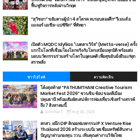
ฟื้นฟูกิจการหลังผ่านวิกฤต
“สุวิชยา” ขยับตามผู้นำ 4 สโตรค จบรอบสองศึก“วีเมนส์ อ
เมเจอร์ เอเชีย-แปซิฟิก” ที่พัทยา
เปิดตัว MQDC Idyllias "เมตตาเวิร์ส" (Metta-verse) ครั้ง
แรกในโลกที่เชื่อมโยงโลกจริงกับโลกเสมือนทุกมิติ พร้อมส่ง
มอบนวัตกรรมร่วมสร้างโลกในอุดมคติ เพื่อสุขอันยั่งยืนแก่ทุก
สรรพสิ่ง
ข่าวไฮไลท์
ความคิดเห็น
โค้งสุดท้าย! “PATHUMTHANI Creative Tourism
Market Fest 2026” ชวนชิม ช้อป ของดีเมือง
ปทุมธานี พร้อมสัมผัสเสน่ห์การท่องเที่ยวเชิงสร้างสรรค์
ถึง 7 สิงหาคมนี้
Somchai T.
Aug 06, 2026
สกสว. ผนึก DIP คิกออฟมหกรรม IP X Venture Rise
Thailand 2026 สร้างระบบนิเวศเชื่อมทรัพย์สินทาง
ปัญญาผ่านกองทุน ววน. เพิ่มคุณค่างานวิจัยไทย