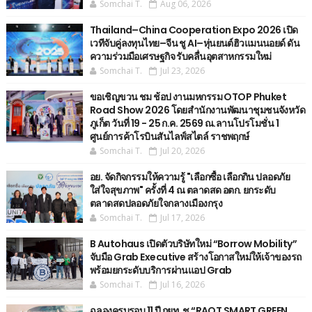
Somchai T.
Aug 06, 2026
Thailand–China Cooperation Expo 2026 เปิด
เวทีจับคู่ลงทุนไทย–จีน ชู AI–หุ่นยนต์ฮิวแมนนอยด์ ดัน
ความร่วมมือเศรษฐกิจ รับคลื่นอุตสาหกรรมใหม่
Somchai T.
Jul 23, 2026
ขอเชิญขวน ชม ช้อป งานมหกรรม OTOP Phuket
Road Show 2026 โดยสำนักงานพัฒนาชุมชนจังหวัด
ภูเก็ต วันที่ 19 - 25 ก.ค. 2569 ณ.ลานโปรโมชั่น 1
ศูนย์การค้าโรบินสันไลฟ์สไตล์ ราชพฤกษ์
Somchai T.
Jul 20, 2026
อย. จัดกิจกรรมให้ความรู้ "เลือกซื้อ เลือกกิน ปลอดภัย
ใส่ใจสุขภาพ" ครั้งที่ 4 ณ ตลาดสด อตก. ยกระดับ
ตลาดสดปลอดภัยใจกลางเมืองกรุง
Somchai T.
Jul 17, 2026
B Autohaus เปิดตัวบริษัทใหม่ “Borrow Mobility”
จับมือ Grab Executive สร้างโอกาสใหม่ให้เจ้าของรถ
พร้อมยกระดับบริการผ่านแอป Grab
Somchai T.
Jul 16, 2026
ฉลองครบรอบ 11 ปี กยท. ชู “RAOT SMART GREEN