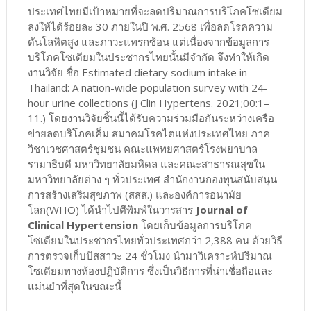
ประเทศไทยมีเป้าหมายที่จะลดปริมาณการบริโภคโซเดียม
ลงให้ได้ร้อยละ 30 ภายในปี พ.ศ. 2568 เพื่อลดโรคความ
ดันโลหิตสูง และภาวะแทรกซ้อน แต่เนื่องจากข้อมูลการ
บริโภคโซเดียมในประชากรไทยนั้นมีจำกัด จึงทำให้เกิด
งานวิจัย ชื่อ Estimated dietary sodium intake in
Thailand: A nation-wide population survey with 24-
hour urine collections (J Clin Hypertens. 2021;00:1–
11.) โดยงานวิจัยชิ้นนี้ได้รับความร่วมมือกันระหว่างเครือ
ข่ายลดบริโภคเค็ม สมาคมโรคไตแห่งประเทศไทย ภาค
วิชาเวชศาสตร์ชุมชน คณะแพทยศาสตร์โรงพยาบาล
รามาธิบดี มหาวิทยาลัยมหิดล และคณะสาธารณสุขใน
มหาวิทยาลัยต่าง ๆ ทั่วประเทศ สำนักงานกองทุนสนับสนุน
การสร้างเสริมสุขภาพ (สสส.) และองค์การอนามัย
โลก(WHO) ได้นำไปตีพิมพ์ในวารสาร
Journal of
Clinical Hypertension
โดยเก็บข้อมูลการบริโภค
โซเดียมในประชากรไทยทั่วประเทศกว่า 2,388 คน ด้วยวิธี
การตรวจเก็บปัสสาวะ 24 ชั่วโมง นำมาวิเคราะห์ปริมาณ
โซเดียมทางห้องปฏิบัติการ ซึ่งเป็นวิธีการที่น่าเชื่อถือและ
แม่นยำที่สุดในขณะนี้