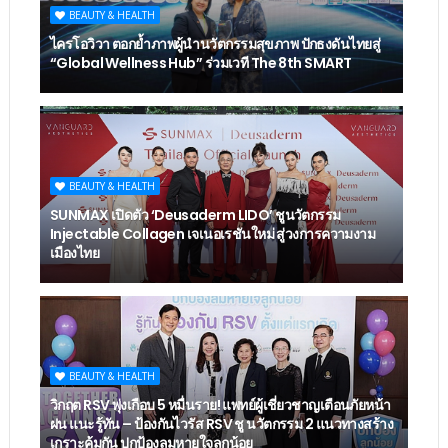
BEAUTY & HEALTH
ไครโอวิวา ตอกย้ำภาพผู้นำนวัตกรรมสุขภาพ ปักธงดันไทยสู่
“Global Wellness Hub” ร่วมเวที The 8th SMART
BEAUTY & HEALTH
SUNMAX เปิดตัว ‘Deusaderm LIDO’ ชูนวัตกรรม
Injectable Collagen เจเนอเรชันใหม่ สู่วงการความงาม
เมืองไทย
BEAUTY & HEALTH
วิกฤต RSV พุ่งเกือบ 5 หมื่นราย! แพทย์ผู้เชี่ยวชาญเตือนภัยหน้า
ฝน แนะรู้ทัน – ป้องกันไวรัส RSV ชู นวัตกรรม 2 แนวทางสร้าง
เกราะคุ้มกัน ปกป้องลมหายใจลูกน้อย