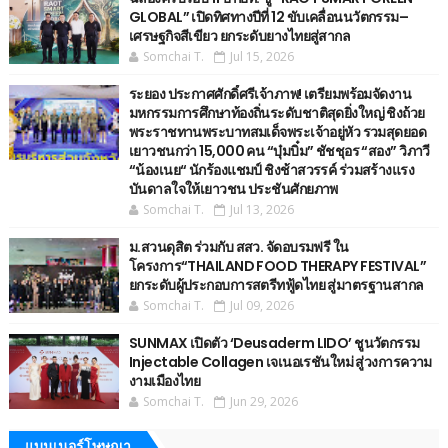
GLOBAL” เปิดทิศทางปีที่ 12 ขับเคลื่อนนวัตกรรม–
เศรษฐกิจสีเขียว ยกระดับยางไทยสู่สากล
Somchai T.
Jul 15, 2026
ระยอง ประกาศศักดิ์ศรีเจ้าภาพ! เตรียมพร้อมจัดงาน
มหกรรมการศึกษาท้องถิ่นระดับชาติสุดยิ่งใหญ่ ชิงถ้วย
พระราชทานพระบาทสมเด็จพระเจ้าอยู่หัว รวมสุดยอด
เยาวชนกว่า 15,000 คน “บุ๋มบิ๋ม” ชัชชุอร “สอง” วิภาวี
“น้องเนย“ นักร้องแชมป์ ชิงช้าสวรรค์ ร่วมสร้างแรง
บันดาลใจให้เยาวชน ประชันศักยภาพ
Somchai T.
Jul 13, 2026
ม.สวนดุสิต ร่วมกับ สสว. จัดอบรมฟรี ใน
โครงการ“THAILAND FOOD THERAPY FESTIVAL”
ยกระดับผู้ประกอบการสตรีทฟู้ดไทย สู่มาตรฐานสากล
Somchai T.
Jul 09, 2026
SUNMAX เปิดตัว ‘Deusaderm LIDO’ ชูนวัตกรรม
Injectable Collagen เจเนอเรชันใหม่ สู่วงการความ
งามเมืองไทย
Somchai T.
Jun 29, 2026
แบนเนอร์โษษณา