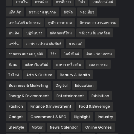
การเงิน
การเมือง
การศึกษา
กีฬา
เกมส์ออนไลน์
แก็ตเจ็ต
ความงาม สุขภาพ
ดิจิทัล
ท่องเที่ยว
เทคโนโลยี นวัตกรรม
ธุรกิจ การตลาด
นิทรรศการ งานมหกรรม
บันเทิง
ปฏิทินข่าว
ผลิตภัณฑ์ใหม่
พลังงาน สิ่งแวดล้อม
แฟชั่น
ภาพข่าวประชาสัมพันธ์
‎ยานยนต์‎
ราชการ สมาคม มูลนิธิ
รีวิว
ไลฟ์สไตล์
ศิลปะ วัฒนธรรม
สังคม
อสังหาริมทรัพย์
อาหาร เครื่องดื่ม
อุตสาหกรรม
ไฮไลท์
Arts & Culture
Beauty & Health
Business & Marketing
Digital
Education
Energy & Environment
Entertainment
Exhibition
Fashion
Finance & Investment
Food & Beverage
Gadget
Government & NPO
Highlight
Industry
Lifestyle
Motor
News Calendar
Online Games