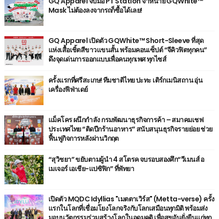
GQ Apparel จับมือ PT Station จำหน่าย GQWhite™
Mask ไม่ต้องลงจากรถก็ซื้อได้เลย!
GQ Apparel เปิดตัว GQWhite™ Short-Sleeve ที่สุด
แห่งเสื้อเชิ้ตสีขาวแขนสั้น พร้อมคอนเซ็ปต์ “จีคิวฟิตทุกคน”
ดึงจุดเด่นการออกแบบเพื่อคนทุกเพศ ทุกไซส์
ครั้งแรกที่ศรีสะเกษ! ทีมชาติไทย ปะทะ เติร์กเมนิสถาน อุ่น
เครื่องฟีฟ่าเดย์
แม็คโคร ผนึกกำลัง กรมพัฒนาธุรกิจการค้า – สมาคมเชฟ
ประเทศไทย “ติดปีกร้านอาหาร” สนับสนุนธุรกิจรายย่อย ช่วย
ฟื้นฟูกิจการหลังผ่านวิกฤต
“สุวิชยา” ขยับตามผู้นำ 4 สโตรค จบรอบสองศึก“วีเมนส์ อ
เมเจอร์ เอเชีย-แปซิฟิก” ที่พัทยา
เปิดตัว MQDC Idyllias "เมตตาเวิร์ส" (Metta-verse) ครั้ง
แรกในโลกที่เชื่อมโยงโลกจริงกับโลกเสมือนทุกมิติ พร้อมส่ง
มอบนวัตกรรมร่วมสร้างโลกในอุดมคติ เพื่อสุขอันยั่งยืนแก่ทุก