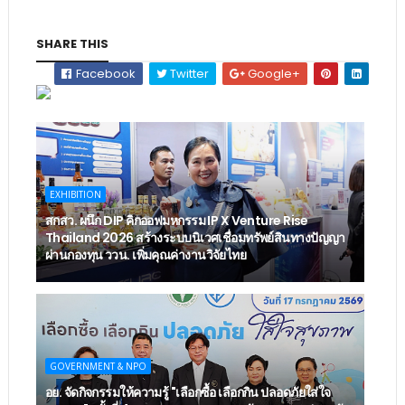
SHARE THIS
Facebook
Twitter
Google+
EXHIBITION
สกสว. ผนึก DIP คิกออฟมหกรรม IP X Venture Rise
Thailand 2026 สร้างระบบนิเวศเชื่อมทรัพย์สินทางปัญญา
ผ่านกองทุน ววน. เพิ่มคุณค่างานวิจัยไทย
GOVERNMENT & NPO
อย. จัดกิจกรรมให้ความรู้ "เลือกซื้อ เลือกกิน ปลอดภัยใส่ใจ