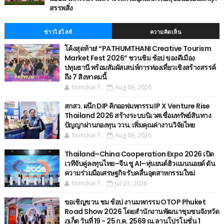
สรรพสิ่ง
ข่าวไฮไลท์
ความคิดเห็น
โค้งสุดท้าย! “PATHUMTHANI Creative Tourism
Market Fest 2026” ชวนชิม ช้อป ของดีเมือง
ปทุมธานี พร้อมสัมผัสเสน่ห์การท่องเที่ยวเชิงสร้างสรรค์
ถึง 7 สิงหาคมนี้
Somchai T.
Aug 06, 2026
สกสว. ผนึก DIP คิกออฟมหกรรม IP X Venture Rise
Thailand 2026 สร้างระบบนิเวศเชื่อมทรัพย์สินทาง
ปัญญาผ่านกองทุน ววน. เพิ่มคุณค่างานวิจัยไทย
Somchai T.
Aug 06, 2026
Thailand–China Cooperation Expo 2026 เปิด
เวทีจับคู่ลงทุนไทย–จีน ชู AI–หุ่นยนต์ฮิวแมนนอยด์ ดัน
ความร่วมมือเศรษฐกิจ รับคลื่นอุตสาหกรรมใหม่
Somchai T.
Jul 23, 2026
ขอเชิญขวน ชม ช้อป งานมหกรรม OTOP Phuket
Road Show 2026 โดยสำนักงานพัฒนาชุมชนจังหวัด
ภูเก็ต วันที่ 19 - 25 ก.ค. 2569 ณ.ลานโปรโมชั่น 1