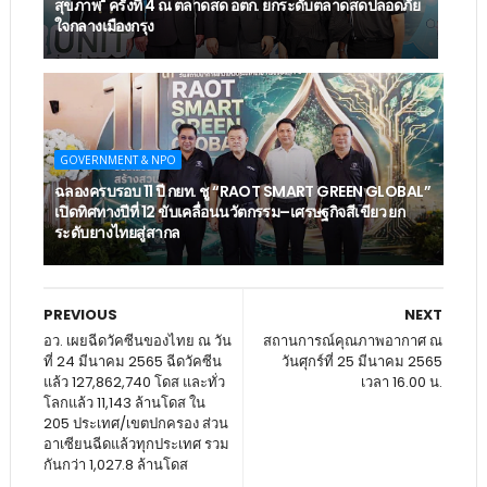
สุขภาพ" ครั้งที่ 4 ณ ตลาดสด อตก. ยกระดับตลาดสดปลอดภัย
ใจกลางเมืองกรุง
GOVERNMENT & NPO
ฉลองครบรอบ 11 ปี กยท. ชู “RAOT SMART GREEN GLOBAL”
เปิดทิศทางปีที่ 12 ขับเคลื่อนนวัตกรรม–เศรษฐกิจสีเขียว ยก
ระดับยางไทยสู่สากล
PREVIOUS
NEXT
อว. เผยฉีดวัคซีนของไทย ณ วัน
สถานการณ์คุณภาพอากาศ ณ
ที่ 24 มีนาคม 2565 ฉีดวัคซีน
วันศุกร์ที่ 25 มีนาคม 2565
แล้ว 127,862,740 โดส และทั่ว
เวลา 16.00 น.
โลกแล้ว 11,143 ล้านโดส ใน
205 ประเทศ/เขตปกครอง ส่วน
อาเซียนฉีดแล้วทุกประเทศ รวม
กันกว่า 1,027.8 ล้านโดส