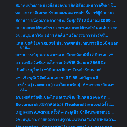
สมาคมช่างภาพข่าวสื่อมวลชนฯ จัดพิธีมอบทุนการศึกษา ใ...
ทส. และภาคีเอกชนร่วมแถลงผลความสำเร็จ เวทีผู้นำภาคร...
สถานการณ์คุณภาพอากาศ ณ วันศุกร์ที่ 18 มีนาคม 2565 ...
สมาคมแพทย์ผิวหนังฯ ประกาศผลแพทย์ผิวหนังโดดเด่นประจ...
วช. หนุน นักวิจัย จุฬาฯ คิดค้น “นวัตกรรมการทำวัคซี...
แลนเซสส์ (LANXESS) ประกาศผลประกอบการปี 2564 ยอด
ขาย...
สถานการณ์คุณภาพอากาศ ณ วันพฤหัสบดีที่ 17 มีนาคม 25...
อว. เผยฉีดวัคซีนของไทย ณ วันที่ 16 มีนาคม 2565 ฉีด...
เปิดตัวเมนูใหม่ ! “บิบิมเนงเมียน” รับหน้าร้อนจากกั...
วช. เชิดชูนักวิจัยดีเด่นแห่งชาติ ปี 65 แก้ปัญหาเชื...
แกมโบล (GAMBOL) เอาใจแฟนพันธุ์แท้ “สาวกหงส์แดง”
เป...
อว. เผยฉีดวัคซีนของไทย ณ วันที่ 15 มีนาคม 2565 ฉีด...
Bettinardi เปิดตัวพัตเตอร์ Thailand Limited ครั้งแ...
DigiFam Awards ครั้งที่ ๓ ทะลุเป้าเข้าถึงประชาชน ม...
วช. หนุน วว. ถ่ายทอดความรู้ตามแนวทาง “มาลัยวิทยสถา...