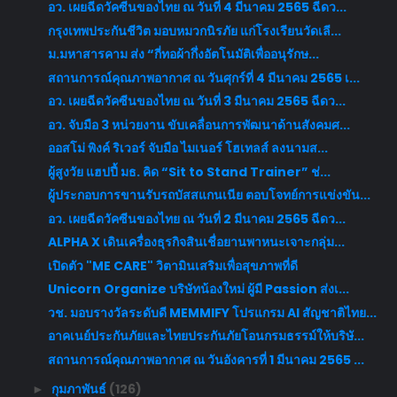
อว. เผยฉีดวัคซีนของไทย ณ วันที่ 4 มีนาคม 2565 ฉีดว...
กรุงเทพประกันชีวิต มอบหมวกนิรภัย แก่โรงเรียนวัดเลี...
ม.มหาสารคาม ส่ง “กี่ทอผ้ากึ่งอัตโนมัติเพื่ออนุรักษ...
สถานการณ์คุณภาพอากาศ ณ วันศุกร์ที่ 4 มีนาคม 2565 เ...
อว. เผยฉีดวัคซีนของไทย ณ วันที่ 3 มีนาคม 2565 ฉีดว...
อว. จับมือ 3 หน่วยงาน ขับเคลื่อนการพัฒนาด้านสังคมศ...
ออสโม่ พิงค์ ริเวอร์ จับมือ ไมเนอร์ โฮเทลส์ ลงนามส...
ผู้สูงวัย แฮปปี้ มธ. คิด “Sit to Stand Trainer” ช่...
ผู้ประกอบการขานรับรถบัสสแกนเนีย ตอบโจทย์การแข่งขัน...
อว. เผยฉีดวัคซีนของไทย ณ วันที่ 2 มีนาคม 2565 ฉีดว...
ALPHA X เดินเครื่องธุรกิจสินเชื่อยานพาหนะเจาะกลุ่ม...
เปิดตัว "ME CARE" วิตามินเสริมเพื่อสุขภาพที่ดี
Unicorn Organize บริษัทน้องใหม่ ผู้มี Passion ส่งเ...
วช. มอบรางวัลระดับดี MEMMIFY โปรแกรม AI สัญชาติไทย...
อาคเนย์ประกันภัยและไทยประกันภัยโอนกรมธรรม์ให้บริษั...
สถานการณ์คุณภาพอากาศ ณ วันอังคารที่ 1 มีนาคม 2565 ...
กุมภาพันธ์
(126)
►