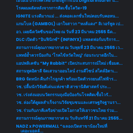
เอไอเอ ประเทศไทย ปักธงสู่การเป็น Digital Insurer แ...
โรคผมผลัดหลังจากการติดเชื้อโควิด-19
IGNITE แรงดีมากแม่ ... ส่งคอลเลกชั่นใหม่ตอบรับคอหน...
แกมโบล (GAMBOL) เอาใจสาวก “หงส์แดง” ลิเวอร์พูล เป...
อว. เผยฉีดวัคซีนของไทย ณ วันที่ 23 มีนาคม 2565 ฉีด...
DLC เปิดตัว “อินฟินิกซ์” (INFINYX) แพลตฟอร์มบริการ...
สถานการณ์คุณภาพอากาศ ณ วันพุธที่ 23 มีนาคม 2565 เว...
แพทย์ย้ำควรป้องกัน ‘โรคไข้หวัดใหญ่’ ก่อนระบาดอีกใน...
แอปพลิเคชัน “My Rabbit” เปิดประสบการณ์ใหม่ เชื่อมต...
สถานทูตอิตาลี จัดเสวนาออนไลน์ งานดีไซน์ สไตล์อิตาเ...
BRG จัดหนัก คืนกำไรลูกค้า พร้อมเปิดตัวรถยนต์ไฟฟ้าร...
วช. ปลื้มนักวิจัยดีเด่นแห่งชาติ สาขานิติศาสตร์ ประ...
วช. เร่งส่งมอบนวัตกรรมถุงมือป้องกันโรคติดเชื้อไวรั...
วช. ล่องใต้ดูผลสำเร็จงานวิจัยชุมชนและเศรษฐกิจฐานรา...
วช. ร่วมกับภาคีเครือข่ายเปิดโอกาสให้เยาวชนไทย ร่วม...
สถานการณ์คุณภาพอากาศ ณ วันจันทร์ที่ 21 มีนาคม 2565...
NADZ x POWERMALL “ฉลองเปิดสาขาน้องใหม่ที่
เดอะมอลล์...