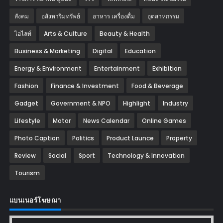
สังคม
อสังหาริมทรัพย์
อาหาร เครื่องดื่ม
อุตสาหกรรม
ไฮไลท์
Arts & Culture
Beauty & Health
Business & Marketing
Digital
Education
Energy & Environment
Entertainment
Exhibition
Fashion
Finance & Investment
Food & Beverage
Gadget
Government & NPO
Highlight
Industry
Lifestyle
Motor
News Calendar
Online Games
Photo Caption
Politics
Product Launce
Property
Review
Social
Sport
Technology & Innovation
Tourism
แบนเนอร์โฆษณา