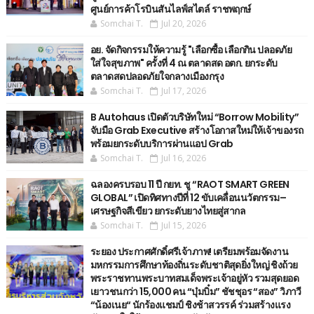
ศูนย์การค้าโรบินสันไลฟ์สไตล์ ราชพฤกษ์
Somchai T.
Jul 20, 2026
อย. จัดกิจกรรมให้ความรู้ "เลือกซื้อ เลือกกิน ปลอดภัย
ใส่ใจสุขภาพ" ครั้งที่ 4 ณ ตลาดสด อตก. ยกระดับ
ตลาดสดปลอดภัยใจกลางเมืองกรุง
Somchai T.
Jul 17, 2026
B Autohaus เปิดตัวบริษัทใหม่ “Borrow Mobility”
จับมือ Grab Executive สร้างโอกาสใหม่ให้เจ้าของรถ
พร้อมยกระดับบริการผ่านแอป Grab
Somchai T.
Jul 16, 2026
ฉลองครบรอบ 11 ปี กยท. ชู “RAOT SMART GREEN
GLOBAL” เปิดทิศทางปีที่ 12 ขับเคลื่อนนวัตกรรม–
เศรษฐกิจสีเขียว ยกระดับยางไทยสู่สากล
Somchai T.
Jul 15, 2026
ระยอง ประกาศศักดิ์ศรีเจ้าภาพ! เตรียมพร้อมจัดงาน
มหกรรมการศึกษาท้องถิ่นระดับชาติสุดยิ่งใหญ่ ชิงถ้วย
พระราชทานพระบาทสมเด็จพระเจ้าอยู่หัว รวมสุดยอด
เยาวชนกว่า 15,000 คน “บุ๋มบิ๋ม” ชัชชุอร “สอง” วิภาวี
“น้องเนย“ นักร้องแชมป์ ชิงช้าสวรรค์ ร่วมสร้างแรง