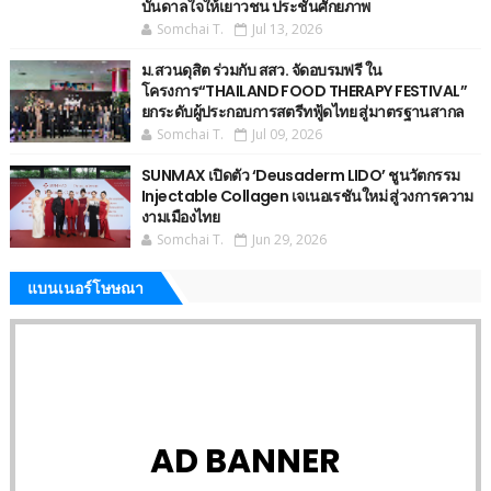
บันดาลใจให้เยาวชน ประชันศักยภาพ
Somchai T.
Jul 13, 2026
ม.สวนดุสิต ร่วมกับ สสว. จัดอบรมฟรี ใน
โครงการ“THAILAND FOOD THERAPY FESTIVAL”
ยกระดับผู้ประกอบการสตรีทฟู้ดไทย สู่มาตรฐานสากล
Somchai T.
Jul 09, 2026
SUNMAX เปิดตัว ‘Deusaderm LIDO’ ชูนวัตกรรม
Injectable Collagen เจเนอเรชันใหม่ สู่วงการความ
งามเมืองไทย
Somchai T.
Jun 29, 2026
แบนเนอร์โษษณา
AD BANNER