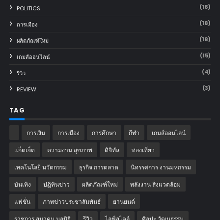
(18)
POLITICS
(18)
การเมือง
(18)
ผลิตภัณฑ์ใหม่
(15)
เกมส์ออนไลน์
(4)
รีวิว
(3)
REVIEW
TAG
การเงิน
การเมือง
การศึกษา
กีฬา
เกมส์ออนไลน์
แก็ตเจ็ต
ความงาม สุขภาพ
ดิจิทัล
ท่องเที่ยว
เทคโนโลยี นวัตกรรม
ธุรกิจ การตลาด
นิทรรศการ งานมหกรรม
บันเทิง
ปฏิทินข่าว
ผลิตภัณฑ์ใหม่
พลังงาน สิ่งแวดล้อม
แฟชั่น
ภาพข่าวประชาสัมพันธ์
‎ยานยนต์‎
ราชการ สมาคม มูลนิธิ
รีวิว
ไลฟ์สไตล์
ศิลปะ วัฒนธรรม