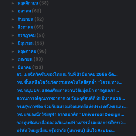
พฤศจิกายน
(58)
►
ตุลาคม
(62)
►
กันยายน
(62)
►
สิงหาคม
(69)
►
กรกฎาคม
(51)
►
มิถุนายน
(55)
►
พฤษภาคม
(95)
►
เมษายน
(93)
►
มีนาคม
(123)
▼
อว. เผยฉีดวัคซีนของไทย ณ วันที่ 31 มีนาคม 2565 ฉีด...
วช. ขึ้นเหนือโชว์นวัตกรรมเทคโนโลยีสุดล้ำ “โดรน ทาง...
วช. หนุน มช. แสดงศักยภาพงานวิจัยมุ่งเป้า การดูแลภา...
สถานการณ์คุณภาพอากาศ ณ วันพฤหัสบดีที่ 31 มีนาคม 25...
กรมสุขภาพจิต ร่วมกับสมาคมจิตแพทย์แห่งประเทศไทย และ...
วช. ยกย่องนักวิจัยจุฬา จากแนวคิด “Universal Design...
กองทุนพัฒนาสื่อปลอดภัยและสร้างสรรค์ เผยผลการศึกษาว...
บริษัท ไทยยูเนี่ยน กรุ๊ปจำกัด (มหาชน) มั่นใจ Aruba...