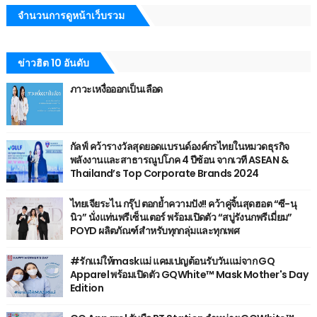
จำนวนการดูหน้าเว็บรวม
ข่าวฮิต 10 อันดับ
ภาวะเหงื่อออกเป็นเลือด
กัลฟ์ คว้ารางวัลสุดยอดแบรนด์องค์กรไทยในหมวดธุรกิจ
พลังงานและสาธารณูปโภค 4 ปีซ้อน จากเวที ASEAN &
Thailand’s Top Corporate Brands 2024
ไทยเจียระไน กรุ๊ป ตอกย้ำความปัง!! คว้าคู่จิ้นสุดฮอต “ซี-นุ
นิว” นั่งแท่นพรีเซ็นเตอร์ พร้อมเปิดตัว “สบู่รังนกพรีเมี่ยม”
POYD ผลิตภัณฑ์สำหรับทุกกลุ่มและทุกเพศ
#รักแม่ให้maskแม่ แคมเปญต้อนรับวันแม่จาก GQ
Apparel พร้อมเปิดตัว GQWhite™ Mask Mother's Day
Edition