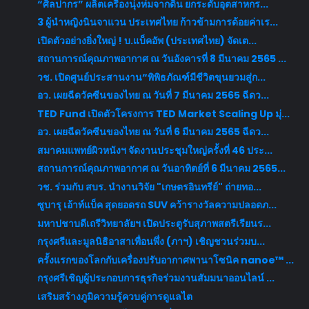
“ศิลปากร” ผลิตเครื่องนุ่งห่มจากดิน ยกระดับอุตสาหกร...
3 ผู้นำหญิงนินจาแวน ประเทศไทย ก้าวข้ามการด้อยค่าเร...
เปิดตัวอย่างยิ่งใหญ่ ! บ.แบ็คอัพ (ประเทศไทย) จัดเต...
สถานการณ์คุณภาพอากาศ ณ วันอังคารที่ 8 มีนาคม 2565 ...
วช. เปิดศูนย์ประสานงาน“พิพิธภัณฑ์มีชีวิตขุนยวมสู่ก...
อว. เผยฉีดวัคซีนของไทย ณ วันที่ 7 มีนาคม 2565 ฉีดว...
TED Fund เปิดตัวโครงการ TED Market Scaling Up มุ่...
อว. เผยฉีดวัคซีนของไทย ณ วันที่ 6 มีนาคม 2565 ฉีดว...
สมาคมแพทย์ผิวหนังฯ จัดงานประชุมใหญ่ครั้งที่ 46 ประ...
สถานการณ์คุณภาพอากาศ ณ วันอาทิตย์ที่ 6 มีนาคม 2565...
วช. ร่วมกับ สบร. นำงานวิจัย "เกษตรอินทรีย์" ถ่ายทอ...
ซูบารุ เอ้าท์แบ็ค สุดยอดรถ SUV คว้ารางวัลความปลอดภ...
มหาปชาบดีเถรีวิทยาลัยฯ เปิดประตูรับสุภาพสตรีเรียนร...
กรุงศรีและมูลนิธิอาสาเพื่อนพึ่ง (ภาฯ) เชิญชวนร่วมบ...
ครั้งแรกของโลกกับเครื่องปรับอากาศพานาโซนิค nanoe™ ...
กรุงศรีเชิญผู้ประกอบการธุรกิจร่วมงานสัมมนาออนไลน์ ...
เสริมสร้างภูมิความรู้ควบคู่การดูแลไต