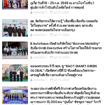
ภูเก็ต วันที่ 19 - 25 ก.ค. 2569 ณ.ลานโปรโมชั่น 1
ศูนย์การค้าโรบินสันไลฟ์สไตล์ ราชพฤกษ์
Somchai T.
Jul 20, 2026
อย. จัดกิจกรรมให้ความรู้ "เลือกซื้อ เลือกกิน ปลอดภัย
ใส่ใจสุขภาพ" ครั้งที่ 4 ณ ตลาดสด อตก. ยกระดับ
ตลาดสดปลอดภัยใจกลางเมืองกรุง
Somchai T.
Jul 17, 2026
B Autohaus เปิดตัวบริษัทใหม่ “Borrow Mobility”
จับมือ Grab Executive สร้างโอกาสใหม่ให้เจ้าของรถ
พร้อมยกระดับบริการผ่านแอป Grab
Somchai T.
Jul 16, 2026
ฉลองครบรอบ 11 ปี กยท. ชู “RAOT SMART GREEN
GLOBAL” เปิดทิศทางปีที่ 12 ขับเคลื่อนนวัตกรรม–
เศรษฐกิจสีเขียว ยกระดับยางไทยสู่สากล
Somchai T.
Jul 15, 2026
ระยอง ประกาศศักดิ์ศรีเจ้าภาพ! เตรียมพร้อมจัดงาน
มหกรรมการศึกษาท้องถิ่นระดับชาติสุดยิ่งใหญ่ ชิงถ้วย
พระราชทานพระบาทสมเด็จพระเจ้าอยู่หัว รวมสุดยอด
เยาวชนกว่า 15,000 คน “บุ๋มบิ๋ม” ชัชชุอร “สอง” วิภาวี