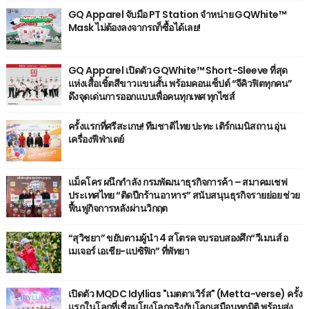
GQ Apparel จับมือ PT Station จำหน่าย GQWhite™
Mask ไม่ต้องลงจากรถก็ซื้อได้เลย!
GQ Apparel เปิดตัว GQWhite™ Short-Sleeve ที่สุด
แห่งเสื้อเชิ้ตสีขาวแขนสั้น พร้อมคอนเซ็ปต์ “จีคิวฟิตทุกคน”
ดึงจุดเด่นการออกแบบเพื่อคนทุกเพศ ทุกไซส์
ครั้งแรกที่ศรีสะเกษ! ทีมชาติไทย ปะทะ เติร์กเมนิสถาน อุ่น
เครื่องฟีฟ่าเดย์
แม็คโคร ผนึกกำลัง กรมพัฒนาธุรกิจการค้า – สมาคมเชฟ
ประเทศไทย “ติดปีกร้านอาหาร” สนับสนุนธุรกิจรายย่อย ช่วย
ฟื้นฟูกิจการหลังผ่านวิกฤต
“สุวิชยา” ขยับตามผู้นำ 4 สโตรค จบรอบสองศึก“วีเมนส์ อ
เมเจอร์ เอเชีย-แปซิฟิก” ที่พัทยา
เปิดตัว MQDC Idyllias "เมตตาเวิร์ส" (Metta-verse) ครั้ง
แรกในโลกที่เชื่อมโยงโลกจริงกับโลกเสมือนทุกมิติ พร้อมส่ง