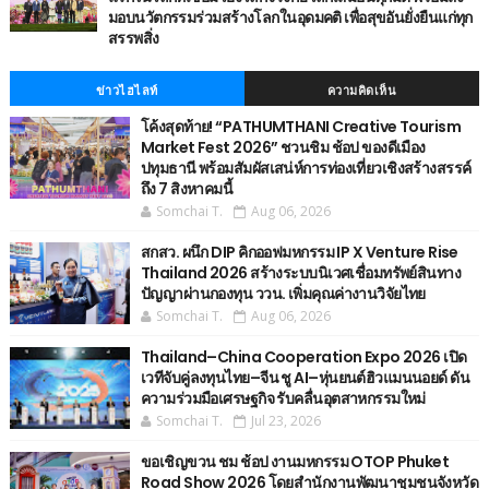
มอบนวัตกรรมร่วมสร้างโลกในอุดมคติ เพื่อสุขอันยั่งยืนแก่ทุก
สรรพสิ่ง
ข่าวไฮไลท์
ความคิดเห็น
โค้งสุดท้าย! “PATHUMTHANI Creative Tourism
Market Fest 2026” ชวนชิม ช้อป ของดีเมือง
ปทุมธานี พร้อมสัมผัสเสน่ห์การท่องเที่ยวเชิงสร้างสรรค์
ถึง 7 สิงหาคมนี้
Somchai T.
Aug 06, 2026
สกสว. ผนึก DIP คิกออฟมหกรรม IP X Venture Rise
Thailand 2026 สร้างระบบนิเวศเชื่อมทรัพย์สินทาง
ปัญญาผ่านกองทุน ววน. เพิ่มคุณค่างานวิจัยไทย
Somchai T.
Aug 06, 2026
Thailand–China Cooperation Expo 2026 เปิด
เวทีจับคู่ลงทุนไทย–จีน ชู AI–หุ่นยนต์ฮิวแมนนอยด์ ดัน
ความร่วมมือเศรษฐกิจ รับคลื่นอุตสาหกรรมใหม่
Somchai T.
Jul 23, 2026
ขอเชิญขวน ชม ช้อป งานมหกรรม OTOP Phuket
Road Show 2026 โดยสำนักงานพัฒนาชุมชนจังหวัด