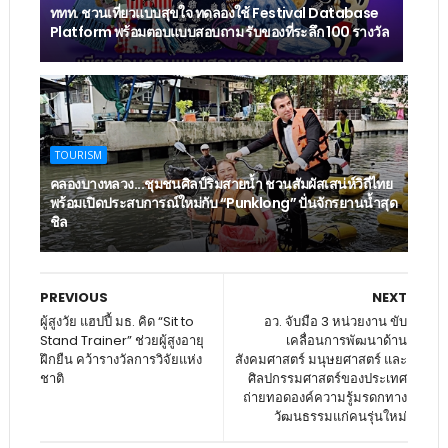
ททท. ชวนเที่ยวแบบสุขใจ ทดลองใช้ Festival Database
Platform พร้อมตอบแบบสอบถาม รับของที่ระลึก 100 รางวัล
TOURISM
คลองบางหลวง...ชุมชนศิลป์ริมสายน้ำ ชวนสัมผัสเสน่ห์วิถีไทย
พร้อมเปิดประสบการณ์ใหม่กับ “Punklong” ปั่นจักรยานน้ำสุด
ชิล
PREVIOUS
NEXT
ผู้สูงวัย แฮปปี้ มธ. คิด “Sit to
อว. จับมือ 3 หน่วยงาน ขับ
Stand Trainer” ช่วยผู้สูงอายุ
เคลื่อนการพัฒนาด้าน
ฝึกยืน คว้ารางวัลการวิจัยแห่ง
สังคมศาสตร์ มนุษยศาสตร์ และ
ชาติ
ศิลปกรรมศาสตร์ของประเทศ
ถ่ายทอดองค์ความรู้มรดกทาง
วัฒนธรรมแก่คนรุ่นใหม่