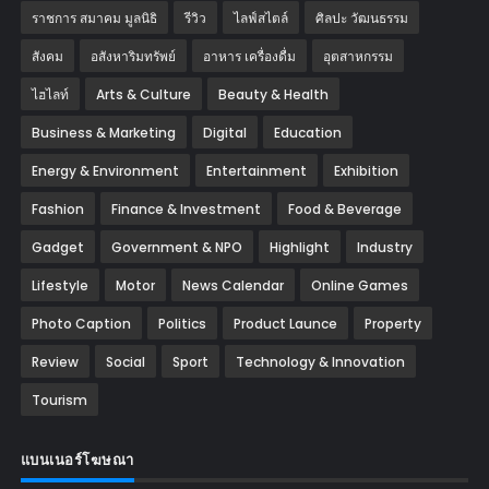
ราชการ สมาคม มูลนิธิ
รีวิว
ไลฟ์สไตล์
ศิลปะ วัฒนธรรม
สังคม
อสังหาริมทรัพย์
อาหาร เครื่องดื่ม
อุตสาหกรรม
ไฮไลท์
Arts & Culture
Beauty & Health
Business & Marketing
Digital
Education
Energy & Environment
Entertainment
Exhibition
Fashion
Finance & Investment
Food & Beverage
Gadget
Government & NPO
Highlight
Industry
Lifestyle
Motor
News Calendar
Online Games
Photo Caption
Politics
Product Launce
Property
Review
Social
Sport
Technology & Innovation
Tourism
แบนเนอร์โฆษณา