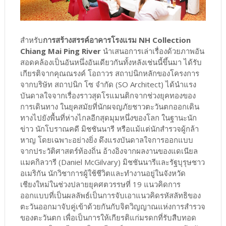
สำหรับ
การสร้างสรรค์อาคารโรงแรม NH Collection
Chiang Mai Ping River
นำเสนอการเล่าเรื่องด้วยภาพอัน
สอดคล้องเป็นอันหนึ่งอันเดียวกันทั้งหลังเช่นนี้ขึ้นมา ได้รับ
เกียรติจากคุณณรงค์ โอถาวร สถาปนิกหลักของโครงการ
จากบริษัท สถาปนิก โซ จำกัด (SO Architect) ได้นำแรง
บันดาลใจจากเรื่องราวสุดโรแมนติกจากช่วงยุคทองของ
การเดินทาง ในยุคสมัยที่นักผจญภัยชาวตะวันตกออกเดิน
ทางไปยังพื้นที่ห่างไกลอีกสุดมุมหนึ่งของโลก ในฐานะนัก
ข่าว นักโบราณคดี มิชชันนารี หรือแม้แต่นักสำรวจผู้กล้า
หาญ โดยเฉพาะอย่างยิ่ง ดึงแรงบันดาลใจการออกแบบ
จากประวัติศาสตร์ท้องถิ่น อ้างอิงจากผลงานของแดเนียล
แมคกิลวารี (Daniel McGilvary) มิชชันนารีและรัฐบุรุษชาว
อเมริกัน นักวิชาการผู้ใช้ชีวิตและทำงานอยู่ในจังหวัด
เชียงใหม่ในช่วงปลายยุคศตวรรษที่ 19 แนวคิดการ
ออกแบบที่เป็นผลลัพธ์เป็นการจับเอาแนวคิดรหัสลัทธิของ
ตะวันออกมาจับคู่เข้าด้วยกันกับจิตวิญญาณแห่งการสำรวจ
ของตะวันตก เพื่อเป็นการให้เกียรติแก่มรดกที่รับสืบทอด