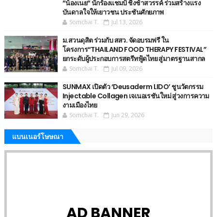
“น้องเนย“ นักร้องแชมป์ ชิงช้าสวรรค์ ร่วมสร้างแรง
บันดาลใจให้เยาวชน ประชันศักยภาพ
Somchai T.
Jul 13, 2026
ม.สวนดุสิต ร่วมกับ สสว. จัดอบรมฟรี ใน
โครงการ“THAILAND FOOD THERAPY FESTIVAL”
ยกระดับผู้ประกอบการสตรีทฟู้ดไทย สู่มาตรฐานสากล
Somchai T.
Jul 09, 2026
SUNMAX เปิดตัว ‘Deusaderm LIDO’ ชูนวัตกรรม
Injectable Collagen เจเนอเรชันใหม่ สู่วงการความ
งามเมืองไทย
Somchai T.
Jun 29, 2026
แบนเนอร์โษษณา
AD BANNER