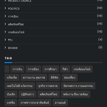
PRODUCT LAUNCE
(18)
POLITICS
(18)
การเมือง
(18)
ผลิตภัณฑ์ใหม่
(15)
เกมส์ออนไลน์
(4)
รีวิว
(3)
REVIEW
TAG
การเงิน
การเมือง
การศึกษา
กีฬา
เกมส์ออนไลน์
แก็ตเจ็ต
ความงาม สุขภาพ
ดิจิทัล
ท่องเที่ยว
เทคโนโลยี นวัตกรรม
ธุรกิจ การตลาด
นิทรรศการ งานมหกรรม
บันเทิง
ปฏิทินข่าว
ผลิตภัณฑ์ใหม่
พลังงาน สิ่งแวดล้อม
แฟชั่น
ภาพข่าวประชาสัมพันธ์
‎ยานยนต์‎