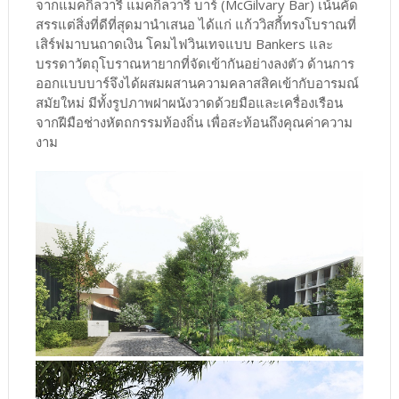
จากแมคกิลวารี แมคกิลวารี บาร์ (McGilvary Bar) เน้นคัด
สรรแต่สิ่งที่ดีที่สุดมานำเสนอ ได้แก่ แก้ววิสกี้ทรงโบราณที่
เสิร์ฟมาบนถาดเงิน โคมไฟวินเทจแบบ Bankers และ
บรรดาวัตถุโบราณหายากที่จัดเข้ากันอย่างลงตัว ด้านการ
ออกแบบบาร์จึงได้ผสมผสานความคลาสสิคเข้ากับอารมณ์
สมัยใหม่ มีทั้งรูปภาพฝาผนังวาดด้วยมือและเครื่องเรือน
จากฝีมือช่างหัตถกรรมท้องถิ่น เพื่อสะท้อนถึงคุณค่าความ
งาม