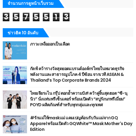
จำนวนการดูหน้าเว็บรวม
3
5
7
5
5
1
3
ข่าวฮิต 10 อันดับ
ภาวะเหงื่อออกเป็นเลือด
กัลฟ์ คว้ารางวัลสุดยอดแบรนด์องค์กรไทยในหมวดธุรกิจ
พลังงานและสาธารณูปโภค 4 ปีซ้อน จากเวที ASEAN &
Thailand’s Top Corporate Brands 2024
ไทยเจียระไน กรุ๊ป ตอกย้ำความปัง!! คว้าคู่จิ้นสุดฮอต “ซี-นุ
นิว” นั่งแท่นพรีเซ็นเตอร์ พร้อมเปิดตัว “สบู่รังนกพรีเมี่ยม”
POYD ผลิตภัณฑ์สำหรับทุกกลุ่มและทุกเพศ
#รักแม่ให้maskแม่ แคมเปญต้อนรับวันแม่จาก GQ
Apparel พร้อมเปิดตัว GQWhite™ Mask Mother's Day
Edition