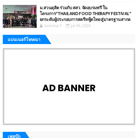
ม.สวนดุสิต ร่วมกับ สสว. จัดอบรมฟรี ใน
โครงการ“THAILAND FOOD THERAPY FESTIVAL”
ยกระดับผู้ประกอบการสตรีทฟู้ดไทย สู่มาตรฐานสากล
Somchai T.
Jul 09, 2026
แบนเนอร์โษษณา
AD BANNER
เฟสบุ๊ก