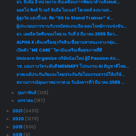
อว. จับมือ 3 หน่วยงาน ขับเคลื่อนการพัฒนาด้านสังคมศ...
ออสโม่ พิงค์ ริเวอร์ จับมือ ไมเนอร์ โฮเทลส์ ลงนามส...
ผู้สูงวัย แฮปปี้ มธ. คิด “Sit to Stand Trainer” ช่...
ผู้ประกอบการขานรับรถบัสสแกนเนีย ตอบโจทย์การแข่งขัน...
อว. เผยฉีดวัคซีนของไทย ณ วันที่ 2 มีนาคม 2565 ฉีดว...
ALPHA X เดินเครื่องธุรกิจสินเชื่อยานพาหนะเจาะกลุ่ม...
เปิดตัว "ME CARE" วิตามินเสริมเพื่อสุขภาพที่ดี
Unicorn Organize บริษัทน้องใหม่ ผู้มี Passion ส่งเ...
วช. มอบรางวัลระดับดี MEMMIFY โปรแกรม AI สัญชาติไทย...
อาคเนย์ประกันภัยและไทยประกันภัยโอนกรมธรรม์ให้บริษั...
สถานการณ์คุณภาพอากาศ ณ วันอังคารที่ 1 มีนาคม 2565 ...
กุมภาพันธ์
(126)
►
มกราคม
(187)
►
2021
(2433)
►
2020
(1275)
►
2019
(530)
►
2018
(6)
►