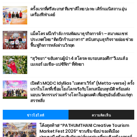
ครั้งแรกที่ศรีสะเกษ! ทีมชาติไทย ปะทะ เติร์กเมนิสถาน อุ่น
เครื่องฟีฟ่าเดย์
แม็คโคร ผนึกกำลัง กรมพัฒนาธุรกิจการค้า – สมาคมเชฟ
ประเทศไทย “ติดปีกร้านอาหาร” สนับสนุนธุรกิจรายย่อย ช่วย
ฟื้นฟูกิจการหลังผ่านวิกฤต
“สุวิชยา” ขยับตามผู้นำ 4 สโตรค จบรอบสองศึก“วีเมนส์ อ
เมเจอร์ เอเชีย-แปซิฟิก” ที่พัทยา
เปิดตัว MQDC Idyllias "เมตตาเวิร์ส" (Metta-verse) ครั้ง
แรกในโลกที่เชื่อมโยงโลกจริงกับโลกเสมือนทุกมิติ พร้อมส่ง
มอบนวัตกรรมร่วมสร้างโลกในอุดมคติ เพื่อสุขอันยั่งยืนแก่ทุก
สรรพสิ่ง
ข่าวไฮไลท์
ความคิดเห็น
โค้งสุดท้าย! “PATHUMTHANI Creative Tourism
Market Fest 2026” ชวนชิม ช้อป ของดีเมือง