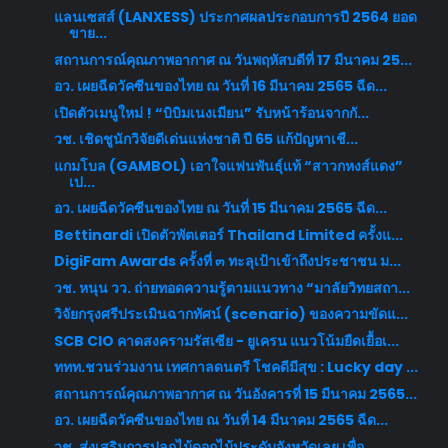
แลนเซสส์ (LANXESS) ประกาศผลประกอบการปี 2564 ยอด
ขาย...
สถานการณ์คุณภาพอากาศ ณ วันพฤหัสบดีที่ 17 มีนาคม 25...
อว. เผยฉีดวัคซีนของไทย ณ วันที่ 16 มีนาคม 2565 ฉีด...
เปิดตัวเมนูใหม่ ! “บิบิมเนงเมียน” รับหน้าร้อนจากกั...
วช. เชิดชูนักวิจัยดีเด่นแห่งชาติ ปี 65 แก้ปัญหาเชื...
แกมโบล (GAMBOL) เอาใจแฟนพันธุ์แท้ “สาวกหงส์แดง”
เป...
อว. เผยฉีดวัคซีนของไทย ณ วันที่ 15 มีนาคม 2565 ฉีด...
Bettinardi เปิดตัวพัตเตอร์ Thailand Limited ครั้งแ...
DigiFam Awards ครั้งที่ ๓ ทะลุเป้าเข้าถึงประชาชน ม...
วช. หนุน วว. ถ่ายทอดความรู้ตามแนวทาง “มาลัยวิทยสถา...
วิจัยกรุงศรีประเมินฉากทัศน์ (scenario) ของความขัดแ...
SCB CIO คาดสงครามรัสเซีย - ยูเครน แนวโน้มยืดเยื้อเ...
ททท.ชวนร่วมงาน เทศกาลดนตรี โชคดีมีสุข : Lucky day ...
สถานการณ์คุณภาพอากาศ ณ วันอังคารที่ 15 มีนาคม 2565...
อว. เผยฉีดวัคซีนของไทย ณ วันที่ 14 มีนาคม 2565 ฉีด...
วช. ส่งเสริมการปลูกไม้ดอกไม้ประดับจังหวัดเลย เพื่อ...