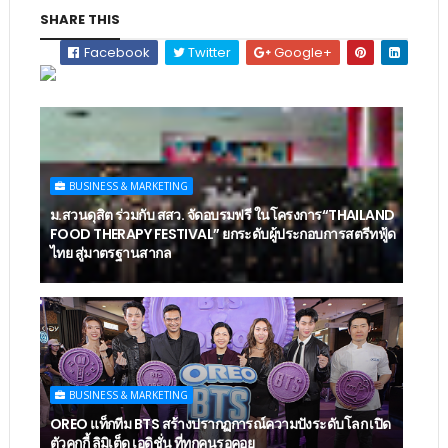
SHARE THIS
Facebook
Twitter
Google+
BUSINESS & MARKETING
ม.สวนดุสิต ร่วมกับ สสว. จัดอบรมฟรี ในโครงการ“THAILAND
FOOD THERAPY FESTIVAL” ยกระดับผู้ประกอบการสตรีทฟู้ด
ไทย สู่มาตรฐานสากล
BUSINESS & MARKETING
OREO แท็กทีม BTS สร้างปรากฏการณ์ความปังระดับโลก เปิด
ตัวคุกกี้ ลิมิเต็ด เอดิชั่น ที่ทุกคนรอคอย