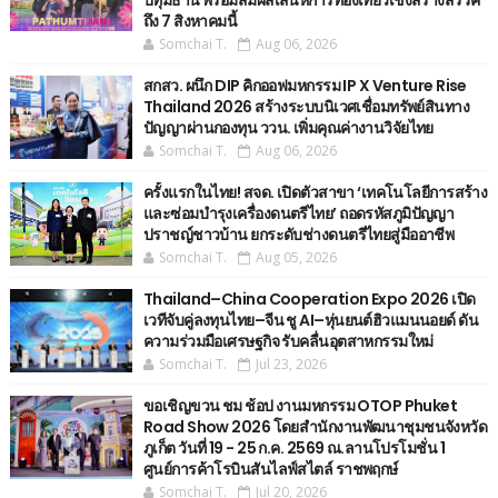
ปทุมธานี พร้อมสัมผัสเสน่ห์การท่องเที่ยวเชิงสร้างสรรค์
ถึง 7 สิงหาคมนี้
Somchai T.
Aug 06, 2026
สกสว. ผนึก DIP คิกออฟมหกรรม IP X Venture Rise
Thailand 2026 สร้างระบบนิเวศเชื่อมทรัพย์สินทาง
ปัญญาผ่านกองทุน ววน. เพิ่มคุณค่างานวิจัยไทย
Somchai T.
Aug 06, 2026
ครั้งแรกในไทย! สจด. เปิดตัวสาขา ‘เทคโนโลยีการสร้าง
และซ่อมบำรุงเครื่องดนตรีไทย’ ​ถอดรหัสภูมิปัญญา
ปราชญ์ชาวบ้าน ยกระดับช่างดนตรีไทยสู่มืออาชีพ
Somchai T.
Aug 05, 2026
Thailand–China Cooperation Expo 2026 เปิด
เวทีจับคู่ลงทุนไทย–จีน ชู AI–หุ่นยนต์ฮิวแมนนอยด์ ดัน
ความร่วมมือเศรษฐกิจ รับคลื่นอุตสาหกรรมใหม่
Somchai T.
Jul 23, 2026
ขอเชิญขวน ชม ช้อป งานมหกรรม OTOP Phuket
Road Show 2026 โดยสำนักงานพัฒนาชุมชนจังหวัด
ภูเก็ต วันที่ 19 - 25 ก.ค. 2569 ณ.ลานโปรโมชั่น 1
ศูนย์การค้าโรบินสันไลฟ์สไตล์ ราชพฤกษ์
Somchai T.
Jul 20, 2026