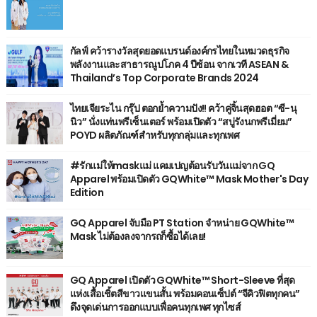
กัลฟ์ คว้ารางวัลสุดยอดแบรนด์องค์กรไทยในหมวดธุรกิจ
พลังงานและสาธารณูปโภค 4 ปีซ้อน จากเวที ASEAN &
Thailand’s Top Corporate Brands 2024
ไทยเจียระไน กรุ๊ป ตอกย้ำความปัง!! คว้าคู่จิ้นสุดฮอต “ซี-นุ
นิว” นั่งแท่นพรีเซ็นเตอร์ พร้อมเปิดตัว “สบู่รังนกพรีเมี่ยม”
POYD ผลิตภัณฑ์สำหรับทุกกลุ่มและทุกเพศ
#รักแม่ให้maskแม่ แคมเปญต้อนรับวันแม่จาก GQ
Apparel พร้อมเปิดตัว GQWhite™ Mask Mother's Day
Edition
GQ Apparel จับมือ PT Station จำหน่าย GQWhite™
Mask ไม่ต้องลงจากรถก็ซื้อได้เลย!
GQ Apparel เปิดตัว GQWhite™ Short-Sleeve ที่สุด
แห่งเสื้อเชิ้ตสีขาวแขนสั้น พร้อมคอนเซ็ปต์ “จีคิวฟิตทุกคน”
ดึงจุดเด่นการออกแบบเพื่อคนทุกเพศ ทุกไซส์