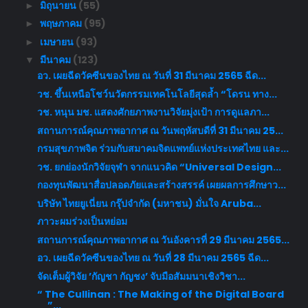
มิถุนายน
(55)
►
พฤษภาคม
(95)
►
เมษายน
(93)
►
มีนาคม
(123)
▼
อว. เผยฉีดวัคซีนของไทย ณ วันที่ 31 มีนาคม 2565 ฉีด...
วช. ขึ้นเหนือโชว์นวัตกรรมเทคโนโลยีสุดล้ำ “โดรน ทาง...
วช. หนุน มช. แสดงศักยภาพงานวิจัยมุ่งเป้า การดูแลภา...
สถานการณ์คุณภาพอากาศ ณ วันพฤหัสบดีที่ 31 มีนาคม 25...
กรมสุขภาพจิต ร่วมกับสมาคมจิตแพทย์แห่งประเทศไทย และ...
วช. ยกย่องนักวิจัยจุฬา จากแนวคิด “Universal Design...
กองทุนพัฒนาสื่อปลอดภัยและสร้างสรรค์ เผยผลการศึกษาว...
บริษัท ไทยยูเนี่ยน กรุ๊ปจำกัด (มหาชน) มั่นใจ Aruba...
ภาวะผมร่วงเป็นหย่อม
สถานการณ์คุณภาพอากาศ ณ วันอังคารที่ 29 มีนาคม 2565...
อว. เผยฉีดวัคซีนของไทย ณ วันที่ 28 มีนาคม 2565 ฉีด...
จัดเต็มผู้วิจัย ’กัญชา กัญชง’ จับมือสัมมนาเชิงวิชา...
“ The Cullinan : The Making of the Digital Board
”...