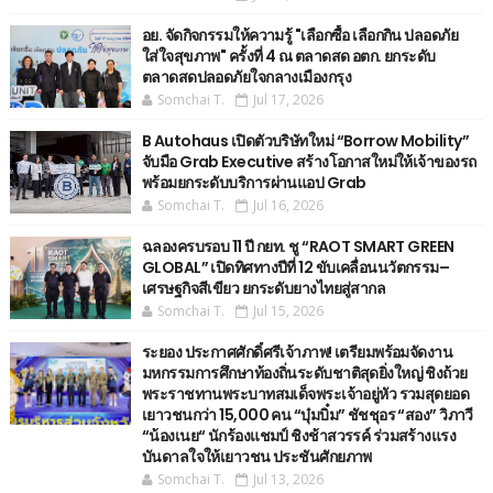
อย. จัดกิจกรรมให้ความรู้ "เลือกซื้อ เลือกกิน ปลอดภัย
ใส่ใจสุขภาพ" ครั้งที่ 4 ณ ตลาดสด อตก. ยกระดับ
ตลาดสดปลอดภัยใจกลางเมืองกรุง
Somchai T.
Jul 17, 2026
B Autohaus เปิดตัวบริษัทใหม่ “Borrow Mobility”
จับมือ Grab Executive สร้างโอกาสใหม่ให้เจ้าของรถ
พร้อมยกระดับบริการผ่านแอป Grab
Somchai T.
Jul 16, 2026
ฉลองครบรอบ 11 ปี กยท. ชู “RAOT SMART GREEN
GLOBAL” เปิดทิศทางปีที่ 12 ขับเคลื่อนนวัตกรรม–
เศรษฐกิจสีเขียว ยกระดับยางไทยสู่สากล
Somchai T.
Jul 15, 2026
ระยอง ประกาศศักดิ์ศรีเจ้าภาพ! เตรียมพร้อมจัดงาน
มหกรรมการศึกษาท้องถิ่นระดับชาติสุดยิ่งใหญ่ ชิงถ้วย
พระราชทานพระบาทสมเด็จพระเจ้าอยู่หัว รวมสุดยอด
เยาวชนกว่า 15,000 คน “บุ๋มบิ๋ม” ชัชชุอร “สอง” วิภาวี
“น้องเนย“ นักร้องแชมป์ ชิงช้าสวรรค์ ร่วมสร้างแรง
บันดาลใจให้เยาวชน ประชันศักยภาพ
Somchai T.
Jul 13, 2026