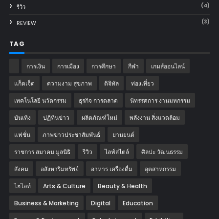
(4)
รีวิว
(3)
REVIEW
TAG
การเงิน
การเมือง
การศึกษา
กีฬา
เกมส์ออนไลน์
แก็ตเจ็ต
ความงาม สุขภาพ
ดิจิทัล
ท่องเที่ยว
เทคโนโลยี นวัตกรรม
ธุรกิจ การตลาด
นิทรรศการ งานมหกรรม
บันเทิง
ปฏิทินข่าว
ผลิตภัณฑ์ใหม่
พลังงาน สิ่งแวดล้อม
แฟชั่น
ภาพข่าวประชาสัมพันธ์
‎ยานยนต์‎
ราชการ สมาคม มูลนิธิ
รีวิว
ไลฟ์สไตล์
ศิลปะ วัฒนธรรม
สังคม
อสังหาริมทรัพย์
อาหาร เครื่องดื่ม
อุตสาหกรรม
ไฮไลท์
Arts & Culture
Beauty & Health
Business & Marketing
Digital
Education