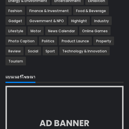
Energy & Environment
Entertainment
Exhibition
Fashion
Finance & Investment
Food & Beverage
Gadget
Government & NPO
Highlight
Industry
Lifestyle
Motor
News Calendar
Online Games
Photo Caption
Politics
Product Launce
Property
Review
Social
Sport
Technology & Innovation
Tourism
แบนเนอร์โฆษณา
AD BANNER