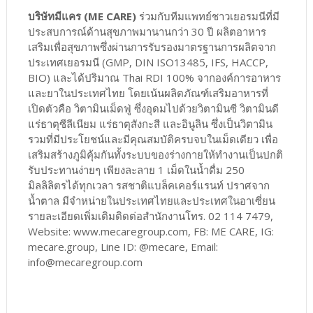
บริษัทมีแคร (ME CARE)
ร่วมกับทีมแพทย์ชาวเยอรมนีที่มี
ประสบการณ์ด้านสุขภาพมานานกว่า 30 ปี ผลิตอาหาร
เสริมเพื่อสุขภาพซึ่งผ่านการรับรองมาตรฐานการผลิตจาก
ประเทศเยอรมนี (GMP, DIN ISO13485, IFS, HACCP,
BIO) และได้ปริมาณ Thai RDI 100% จากองค์การอาหาร
และยาในประเทศไทย โดยเน้นผลิตภัณฑ์เสริมอาหารที่
เปิดตัวคือ วิตามินเม็ดฟู่ ซึ่งอุดมไปด้วยวิตามินซี วิตามินดี
แร่ธาตุซีลีเนียม แร่ธาตุสังกะสี และอินูลิน ซึ่งเป็นวิตามิน
รวมที่มีประโยชน์และมีคุณสมบัติครบจบในเม็ดเดียว เพื่อ
เสริมสร้างภูมิคุ้มกันทั้งระบบของร่างกายให้ทำงานเป็นปกติ
รับประทานง่ายๆ เพียงละลาย 1 เม็ดในน้ำดื่ม 250
มิลลิลิตรได้ทุกเวลา รสชาติแบล็คเคอร์แรนท์ ปราศจาก
น้ำตาล มีจำหน่ายในประเทศไทยและประเทศในอาเซี่ยน
รายละเอียดเพิ่มเติมติดต่อสำนักงานโทร. 02 114 7479,
Website: www.mecaregroup.com, FB: ME CARE, IG:
mecare.group, Line ID: @mecare, Email:
info@mecaregroup.com