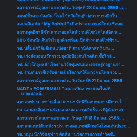
สถานการณ์คุณภาพอากาศ ณ วันพุธที่ 23 มีนาคม 2565 เว...
แพทย์ย้ำควรป้องกัน ‘โรคไข้หวัดใหญ่’ ก่อนระบาดอีกใน...
แอปพลิเคชัน “My Rabbit” เปิดประสบการณ์ใหม่ เชื่อมต...
สถานทูตอิตาลี จัดเสวนาออนไลน์ งานดีไซน์ สไตล์อิตาเ...
BRG จัดหนัก คืนกำไรลูกค้า พร้อมเปิดตัวรถยนต์ไฟฟ้าร...
วช. ปลื้มนักวิจัยดีเด่นแห่งชาติ สาขานิติศาสตร์ ประ...
วช. เร่งส่งมอบนวัตกรรมถุงมือป้องกันโรคติดเชื้อไวรั...
วช. ล่องใต้ดูผลสำเร็จงานวิจัยชุมชนและเศรษฐกิจฐานรา...
วช. ร่วมกับภาคีเครือข่ายเปิดโอกาสให้เยาวชนไทย ร่วม...
สถานการณ์คุณภาพอากาศ ณ วันจันทร์ที่ 21 มีนาคม 2565...
NADZ x POWERMALL “ฉลองเปิดสาขาน้องใหม่ที่
เดอะมอลล์...
สมาคมช่างภาพข่าวสื่อมวลชนฯ จัดพิธีมอบทุนการศึกษา ใ...
ทส. และภาคีเอกชนร่วมแถลงผลความสำเร็จ เวทีผู้นำภาคร...
สถานการณ์คุณภาพอากาศ ณ วันศุกร์ที่ 18 มีนาคม 2565 ...
สมาคมแพทย์ผิวหนังฯ ประกาศผลแพทย์ผิวหนังโดดเด่นประจ...
วช. หนุน นักวิจัย จุฬาฯ คิดค้น “นวัตกรรมการทำวัคซี...