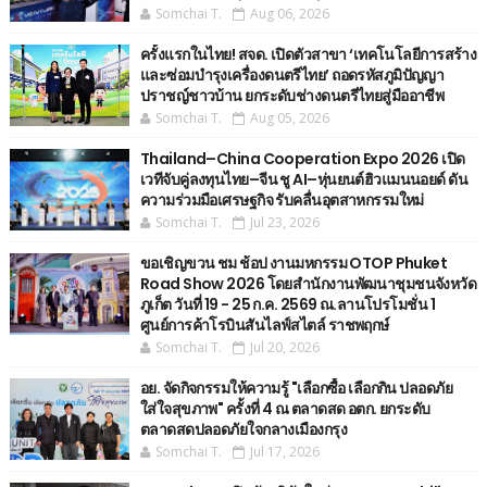
Somchai T.
Aug 06, 2026
ครั้งแรกในไทย! สจด. เปิดตัวสาขา ‘เทคโนโลยีการสร้าง
และซ่อมบำรุงเครื่องดนตรีไทย’ ​ถอดรหัสภูมิปัญญา
ปราชญ์ชาวบ้าน ยกระดับช่างดนตรีไทยสู่มืออาชีพ
Somchai T.
Aug 05, 2026
Thailand–China Cooperation Expo 2026 เปิด
เวทีจับคู่ลงทุนไทย–จีน ชู AI–หุ่นยนต์ฮิวแมนนอยด์ ดัน
ความร่วมมือเศรษฐกิจ รับคลื่นอุตสาหกรรมใหม่
Somchai T.
Jul 23, 2026
ขอเชิญขวน ชม ช้อป งานมหกรรม OTOP Phuket
Road Show 2026 โดยสำนักงานพัฒนาชุมชนจังหวัด
ภูเก็ต วันที่ 19 - 25 ก.ค. 2569 ณ.ลานโปรโมชั่น 1
ศูนย์การค้าโรบินสันไลฟ์สไตล์ ราชพฤกษ์
Somchai T.
Jul 20, 2026
อย. จัดกิจกรรมให้ความรู้ "เลือกซื้อ เลือกกิน ปลอดภัย
ใส่ใจสุขภาพ" ครั้งที่ 4 ณ ตลาดสด อตก. ยกระดับ
ตลาดสดปลอดภัยใจกลางเมืองกรุง
Somchai T.
Jul 17, 2026