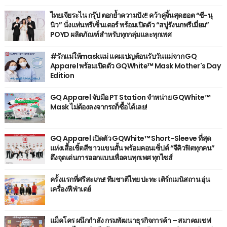
ไทยเจียระไน กรุ๊ป ตอกย้ำความปัง!! คว้าคู่จิ้นสุดฮอต “ซี-นุ
นิว” นั่งแท่นพรีเซ็นเตอร์ พร้อมเปิดตัว “สบู่รังนกพรีเมี่ยม”
POYD ผลิตภัณฑ์สำหรับทุกกลุ่มและทุกเพศ
#รักแม่ให้maskแม่ แคมเปญต้อนรับวันแม่จาก GQ
Apparel พร้อมเปิดตัว GQWhite™ Mask Mother's Day
Edition
GQ Apparel จับมือ PT Station จำหน่าย GQWhite™
Mask ไม่ต้องลงจากรถก็ซื้อได้เลย!
GQ Apparel เปิดตัว GQWhite™ Short-Sleeve ที่สุด
แห่งเสื้อเชิ้ตสีขาวแขนสั้น พร้อมคอนเซ็ปต์ “จีคิวฟิตทุกคน”
ดึงจุดเด่นการออกแบบเพื่อคนทุกเพศ ทุกไซส์
ครั้งแรกที่ศรีสะเกษ! ทีมชาติไทย ปะทะ เติร์กเมนิสถาน อุ่น
เครื่องฟีฟ่าเดย์
แม็คโคร ผนึกกำลัง กรมพัฒนาธุรกิจการค้า – สมาคมเชฟ