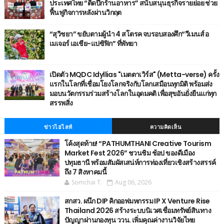
ประเทศไทย “ติดปีกร้านอาหาร” สนับสนุนธุรกิจรายย่อย ช่วย
ฟื้นฟูกิจการหลังผ่านวิกฤต
“สุวิชยา” ขยับตามผู้นำ 4 สโตรค จบรอบสองศึก“วีเมนส์ อ
เมเจอร์ เอเชีย-แปซิฟิก” ที่พัทยา
เปิดตัว MQDC Idyllias "เมตตาเวิร์ส" (Metta-verse) ครั้ง
แรกในโลกที่เชื่อมโยงโลกจริงกับโลกเสมือนทุกมิติ พร้อมส่ง
มอบนวัตกรรมร่วมสร้างโลกในอุดมคติ เพื่อสุขอันยั่งยืนแก่ทุก
สรรพสิ่ง
ข่าวไฮไลท์
ความคิดเห็น
โค้งสุดท้าย! “PATHUMTHANI Creative Tourism
Market Fest 2026” ชวนชิม ช้อป ของดีเมือง
ปทุมธานี พร้อมสัมผัสเสน่ห์การท่องเที่ยวเชิงสร้างสรรค์
ถึง 7 สิงหาคมนี้
Somchai T.
Aug 06, 2026
สกสว. ผนึก DIP คิกออฟมหกรรม IP X Venture Rise
Thailand 2026 สร้างระบบนิเวศเชื่อมทรัพย์สินทาง
ปัญญาผ่านกองทุน ววน. เพิ่มคุณค่างานวิจัยไทย