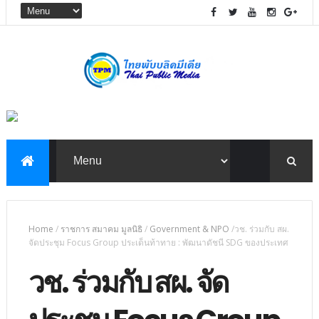
Home
/
ราชการ สมาคม มูลนิธิ
/
Government & NPO
/
​วช. ร่วมกับ สผ.
จัดประชุม Focus Group ประเด็นท้าทาย : พัฒนาดัชนี SDG ของประเทศ
​วช. ร่วมกับ สผ. จัด