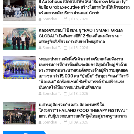
B Autohaus เปิดตัวบริษัทใหม่ “Borrow Mobility”
จับมือ Grab Executive สร้างโอกาสใหม่ให้เจ้าของรถ
พร้อมยกระดับบริการผ่านแอป Grab
Somchai T.
Jul 16, 2026
ฉลองครบรอบ 11 ปี กยท. ชู “RAOT SMART GREEN
GLOBAL” เปิดทิศทางปีที่ 12 ขับเคลื่อนนวัตกรรม–
เศรษฐกิจสีเขียว ยกระดับยางไทยสู่สากล
Somchai T.
Jul 15, 2026
ระยอง ประกาศศักดิ์ศรีเจ้าภาพ! เตรียมพร้อมจัดงาน
มหกรรมการศึกษาท้องถิ่นระดับชาติสุดยิ่งใหญ่ ชิงถ้วย
พระราชทานพระบาทสมเด็จพระเจ้าอยู่หัว รวมสุดยอด
เยาวชนกว่า 15,000 คน “บุ๋มบิ๋ม” ชัชชุอร “สอง” วิภาวี
“น้องเนย“ นักร้องแชมป์ ชิงช้าสวรรค์ ร่วมสร้างแรง
บันดาลใจให้เยาวชน ประชันศักยภาพ
Somchai T.
Jul 13, 2026
ม.สวนดุสิต ร่วมกับ สสว. จัดอบรมฟรี ใน
โครงการ“THAILAND FOOD THERAPY FESTIVAL”
ยกระดับผู้ประกอบการสตรีทฟู้ดไทย สู่มาตรฐานสากล
Somchai T.
Jul 09, 2026