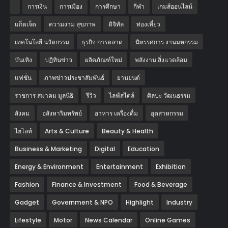
การเงิน
การเมือง
การศึกษา
กีฬา
เกมส์ออนไลน์
แก็ตเจ็ต
ความงาม สุขภาพ
ดิจิทัล
ท่องเที่ยว
เทคโนโลยี นวัตกรรม
ธุรกิจ การตลาด
นิทรรศการ งานมหกรรม
บันเทิง
ปฏิทินข่าว
ผลิตภัณฑ์ใหม่
พลังงาน สิ่งแวดล้อม
แฟชั่น
ภาพข่าวประชาสัมพันธ์
‎ยานยนต์‎
ราชการ สมาคม มูลนิธิ
รีวิว
ไลฟ์สไตล์
ศิลปะ วัฒนธรรม
สังคม
อสังหาริมทรัพย์
อาหาร เครื่องดื่ม
อุตสาหกรรม
ไฮไลท์
Arts & Culture
Beauty & Health
Business & Marketing
Digital
Education
Energy & Environment
Entertainment
Exhibition
Fashion
Finance & Investment
Food & Beverage
Gadget
Government & NPO
Highlight
Industry
Lifestyle
Motor
News Calendar
Online Games