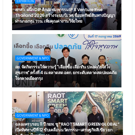
EXHIBITION
สกสว. ผนึก DIP คิกออฟมหกรรม IP X Venture Rise
Thailand 2026 สร้างระบบนิเวศเชื่อมทรัพย์สินทางปัญญา
ผ่านกองทุน ววน. เพิ่มคุณค่างานวิจัยไทย
GOVERNMENT & NPO
อย. จัดกิจกรรมให้ความรู้ "เลือกซื้อ เลือกกิน ปลอดภัยใส่ใจ
สุขภาพ" ครั้งที่ 4 ณ ตลาดสด อตก. ยกระดับตลาดสดปลอดภัย
ใจกลางเมืองกรุง
GOVERNMENT & NPO
ฉลองครบรอบ 11 ปี กยท. ชู “RAOT SMART GREEN GLOBAL”
เปิดทิศทางปีที่ 12 ขับเคลื่อนนวัตกรรม–เศรษฐกิจสีเขียว ยก