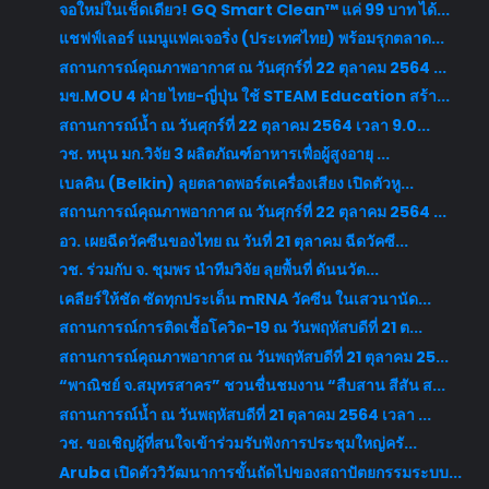
จอใหม่ในเช็ดเดียว! GQ Smart Clean™ แค่ 99 บาท ได้...
แชฟฟ์เลอร์ แมนูแฟคเจอริ่ง (ประเทศไทย) พร้อมรุกตลาด...
สถานการณ์คุณภาพอากาศ ณ วันศุกร์ที่ 22 ตุลาคม 2564 ...
มข.MOU 4 ฝ่าย ไทย-ญี่ปุ่น ใช้ STEAM Education สร้า...
สถานการณ์น้ำ ณ วันศุกร์ที่ 22 ตุลาคม 2564 เวลา 9.0...
วช. หนุน มก.วิจัย 3 ผลิตภัณฑ์อาหารเพื่อผู้สูงอายุ ...
เบลคิน (Belkin) ลุยตลาดพอร์ตเครื่องเสียง เปิดตัวหู...
สถานการณ์คุณภาพอากาศ ณ วันศุกร์ที่ 22 ตุลาคม 2564 ...
อว. เผยฉีดวัคซีนของไทย ณ วันที่ 21 ตุลาคม ฉีดวัคซี...
วช. ร่วมกับ จ. ชุมพร นำทีมวิจัย ลุยพื้นที่ ดันนวัต...
เคลียร์ให้ชัด ซัดทุกประเด็น mRNA วัคซีน ในเสวนานัด...
สถานการณ์การติดเชื้อโควิด-19 ณ วันพฤหัสบดีที่ 21 ต...
สถานการณ์คุณภาพอากาศ ณ วันพฤหัสบดีที่ 21 ตุลาคม 25...
“พาณิชย์ จ.สมุทรสาคร” ชวนชื่นชมงาน “สืบสาน สีสัน ส...
สถานการณ์น้ำ ณ วันพฤหัสบดีที่ 21 ตุลาคม 2564 เวลา ...
วช. ขอเชิญผู้ที่สนใจเข้าร่วมรับฟังการประชุมใหญ่ครั...
Aruba เปิดตัววิวัฒนาการขั้นถัดไปของสถาปัตยกรรมระบบ...