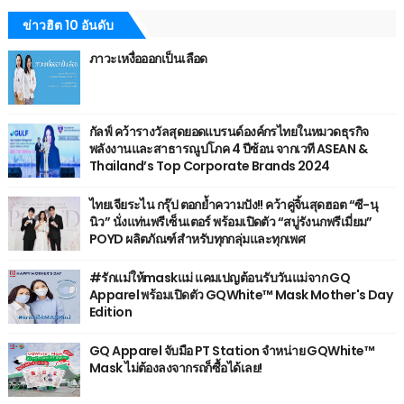
ข่าวฮิต 10 อันดับ
ภาวะเหงื่อออกเป็นเลือด
กัลฟ์ คว้ารางวัลสุดยอดแบรนด์องค์กรไทยในหมวดธุรกิจ
พลังงานและสาธารณูปโภค 4 ปีซ้อน จากเวที ASEAN &
Thailand’s Top Corporate Brands 2024
ไทยเจียระไน กรุ๊ป ตอกย้ำความปัง!! คว้าคู่จิ้นสุดฮอต “ซี-นุ
นิว” นั่งแท่นพรีเซ็นเตอร์ พร้อมเปิดตัว “สบู่รังนกพรีเมี่ยม”
POYD ผลิตภัณฑ์สำหรับทุกกลุ่มและทุกเพศ
#รักแม่ให้maskแม่ แคมเปญต้อนรับวันแม่จาก GQ
Apparel พร้อมเปิดตัว GQWhite™ Mask Mother's Day
Edition
GQ Apparel จับมือ PT Station จำหน่าย GQWhite™
Mask ไม่ต้องลงจากรถก็ซื้อได้เลย!