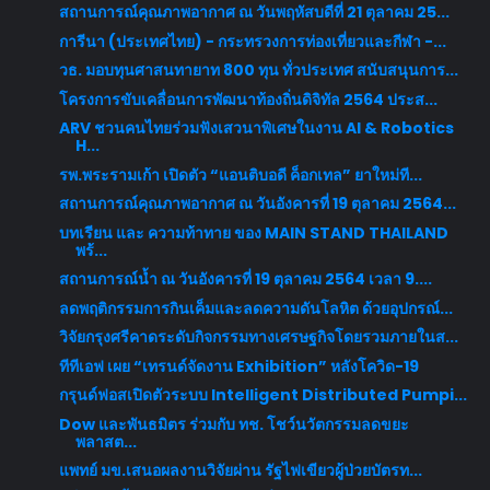
สถานการณ์คุณภาพอากาศ ณ วันพฤหัสบดีที่ 21 ตุลาคม 25...
การีนา (ประเทศไทย) - กระทรวงการท่องเที่ยวและกีฬา -...
วธ. มอบทุนศาสนทายาท 800 ทุน ทั่วประเทศ สนับสนุนการ...
โครงการขับเคลื่อนการพัฒนาท้องถิ่นดิจิทัล 2564 ประส...
ARV ชวนคนไทยร่วมฟังเสวนาพิเศษในงาน AI & Robotics
H...
รพ.พระรามเก้า เปิดตัว “แอนติบอดี ค็อกเทล” ยาใหม่ที...
สถานการณ์คุณภาพอากาศ ณ วันอังคารที่ 19 ตุลาคม 2564...
บทเรียน และ ความท้าทาย ของ MAIN STAND THAILAND
พร้...
สถานการณ์น้ำ ณ วันอังคารที่ 19 ตุลาคม 2564 เวลา 9....
ลดพฤติกรรมการกินเค็มและลดความดันโลหิต ด้วยอุปกรณ์...
วิจัยกรุงศรีคาดระดับกิจกรรมทางเศรษฐกิจโดยรวมภายในส...
ทีทีเอฟ เผย “เทรนด์จัดงาน Exhibition” หลังโควิด-19
กรุนด์ฟอสเปิดตัวระบบ Intelligent Distributed Pumpi...
Dow และพันธมิตร ร่วมกับ ทช. โชว์นวัตกรรมลดขยะ
พลาสต...
แพทย์ มข.เสนอผลงานวิจัยผ่าน รัฐไฟเขียวผู้ป่วยบัตรท...