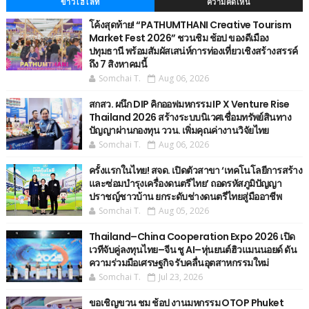
ข่าวไฮไลท์
ความคิดเห็น
โค้งสุดท้าย! “PATHUMTHANI Creative Tourism
Market Fest 2026” ชวนชิม ช้อป ของดีเมือง
ปทุมธานี พร้อมสัมผัสเสน่ห์การท่องเที่ยวเชิงสร้างสรรค์
ถึง 7 สิงหาคมนี้
Somchai T.
Aug 06, 2026
สกสว. ผนึก DIP คิกออฟมหกรรม IP X Venture Rise
Thailand 2026 สร้างระบบนิเวศเชื่อมทรัพย์สินทาง
ปัญญาผ่านกองทุน ววน. เพิ่มคุณค่างานวิจัยไทย
Somchai T.
Aug 06, 2026
ครั้งแรกในไทย! สจด. เปิดตัวสาขา ‘เทคโนโลยีการสร้าง
และซ่อมบำรุงเครื่องดนตรีไทย’ ​ถอดรหัสภูมิปัญญา
ปราชญ์ชาวบ้าน ยกระดับช่างดนตรีไทยสู่มืออาชีพ
Somchai T.
Aug 05, 2026
Thailand–China Cooperation Expo 2026 เปิด
เวทีจับคู่ลงทุนไทย–จีน ชู AI–หุ่นยนต์ฮิวแมนนอยด์ ดัน
ความร่วมมือเศรษฐกิจ รับคลื่นอุตสาหกรรมใหม่
Somchai T.
Jul 23, 2026
ขอเชิญขวน ชม ช้อป งานมหกรรม OTOP Phuket