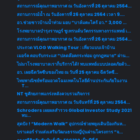
สถานการณ์คุณภาพอากาศ ณ วันอังคารที่ 26 ตุลาคม 2564...
สถานการณ์น้ำ ณ วันอังคารที่ 26 ตุลาคม 2564 เวลา 9....
อว.ช่วยชาวบ้านน้ำท่วม มอบ “บาล์มตะไคร้ อว.” 3,000 ...
โรงพยาบาลบำรุงราษฎร์ ชูเทรนด์นวัตกรรมทางการแพทย์ เ...
สถานการณ์คุณภาพอากาศ ณ วันอังคารที่ 26 ตุลาคม 2564...
ประกวด VLOG Walking Tour : เที่ยวแบบเจ้าบ้าน
เมอร์ค ตอบรับกระแส “ปลดล๊อคกระท่อม ถูกกฎหมาย” ผ่าน...
ไม่มาโรงพยาบาลเราก็บริการได้! พบแพทย์แบบปลอดภัยด้ว...
อว. เผยฉีดวัคซีนของไทย ณ วันที่ 25 ตุลาคม ฉีดวัคซี...
ไทยพาณิชย์พร้อมอวดโฉมเทคโนโลยีด้านประกันภัยในงาน
T...
NT ชูศักยภาพแกร่งหลังควบรวมกิจการ
สถานการณ์คุณภาพอากาศ ณ วันจันทร์ที่ 25 ตุลาคม 2564...
Schroders เผยผลสำรวจ Global Investor Study 2021
พบ...
สุดปัง ! “Modern Walk” อุปกรณ์ช่วยพยุงเดินป้องกันห...
บราเดอร์ ร่วมส่งเสริมวัฒนธรรมญี่ปุ่นผ่านโครงการ “จ...