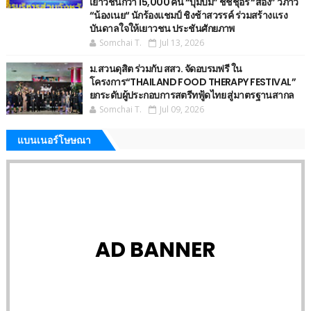
เยาวชนกว่า 15,000 คน “บุ๋มบิ๋ม” ชัชชุอร “สอง” วิภาวี
“น้องเนย“ นักร้องแชมป์ ชิงช้าสวรรค์ ร่วมสร้างแรง
บันดาลใจให้เยาวชน ประชันศักยภาพ
Somchai T.
Jul 13, 2026
ม.สวนดุสิต ร่วมกับ สสว. จัดอบรมฟรี ใน
โครงการ“THAILAND FOOD THERAPY FESTIVAL”
ยกระดับผู้ประกอบการสตรีทฟู้ดไทย สู่มาตรฐานสากล
Somchai T.
Jul 09, 2026
แบนเนอร์โษษณา
AD BANNER