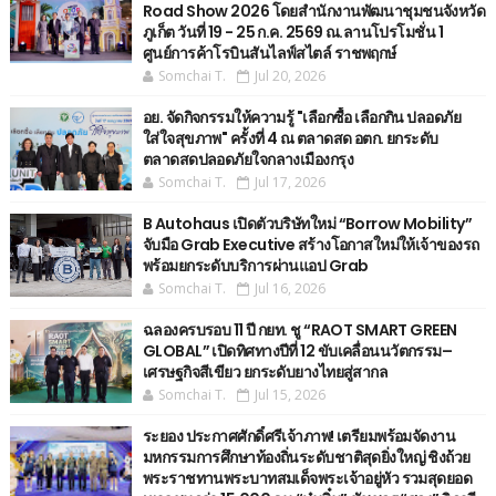
Road Show 2026 โดยสำนักงานพัฒนาชุมชนจังหวัด
ภูเก็ต วันที่ 19 - 25 ก.ค. 2569 ณ.ลานโปรโมชั่น 1
ศูนย์การค้าโรบินสันไลฟ์สไตล์ ราชพฤกษ์
Somchai T.
Jul 20, 2026
อย. จัดกิจกรรมให้ความรู้ "เลือกซื้อ เลือกกิน ปลอดภัย
ใส่ใจสุขภาพ" ครั้งที่ 4 ณ ตลาดสด อตก. ยกระดับ
ตลาดสดปลอดภัยใจกลางเมืองกรุง
Somchai T.
Jul 17, 2026
B Autohaus เปิดตัวบริษัทใหม่ “Borrow Mobility”
จับมือ Grab Executive สร้างโอกาสใหม่ให้เจ้าของรถ
พร้อมยกระดับบริการผ่านแอป Grab
Somchai T.
Jul 16, 2026
ฉลองครบรอบ 11 ปี กยท. ชู “RAOT SMART GREEN
GLOBAL” เปิดทิศทางปีที่ 12 ขับเคลื่อนนวัตกรรม–
เศรษฐกิจสีเขียว ยกระดับยางไทยสู่สากล
Somchai T.
Jul 15, 2026
ระยอง ประกาศศักดิ์ศรีเจ้าภาพ! เตรียมพร้อมจัดงาน
มหกรรมการศึกษาท้องถิ่นระดับชาติสุดยิ่งใหญ่ ชิงถ้วย
พระราชทานพระบาทสมเด็จพระเจ้าอยู่หัว รวมสุดยอด