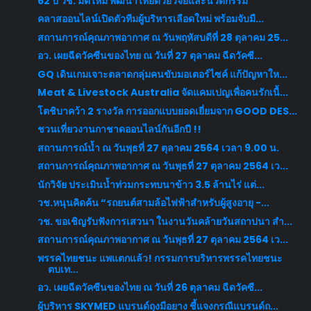
62 ปี วช. มิติใหม่ พัฒนาไทยด้วยวิจัยและนวัตกรรม
คลาสออนไลน์เปิดตัวทีมผู้บริหารเลือดใหม่ พร้อมจับมื...
สถานการณ์คุณภาพอากาศ ณ วันพฤหัสบดีที่ 28 ตุลาคม 25...
อว. เผยฉีดวัคซีนของไทย ณ วันที่ 27 ตุลาคม ฉีดวัคซี...
GQ เดินเกมเจาะตลาดกลุ่มคนขับมอเตอร์ไซค์ แก้ปัญหาให...
Meat & Livestock Australia จัดแคมเปญเพื่อคนรักเนื้...
โตชิบาคว้า 2 รางวัล การออกแบบยอดเยี่ยมจาก GOOD DES...
ชวนเที่ยวงานกาชาดออนไลน์กันอีกปี !!
สถานการณ์น้ำ ณ วันพุธที่ 27 ตุลาคม 2564 เวลา 9.00 น.
สถานการณ์คุณภาพอากาศ ณ วันพุธที่ 27 ตุลาคม 2564 เว...
นักวิจัย ประเมินน้ำท่วมกระทบนาข้าว 3.5 ล้านไร่ แต่...
วช.หนุนคิดค้น “รถยนต์สามล้อไฟฟ้าสำหรับผู้สูงอายุ -...
วช. ขอเชิญรับฟังการเสวนา ในงานวันคล้ายวันสถาปนา สำ...
สถานการณ์คุณภาพอากาศ ณ วันพุธที่ 27 ตุลาคม 2564 เว...
พรรคไทยชนะ แพแตกแล้ว! กรรมการบริหารพรรคไทยชนะ
ตบเท...
อว. เผยฉีดวัคซีนของไทย ณ วันที่ 26 ตุลาคม ฉีดวัคซี...
ผู้บริหาร SKYMED แบรนด์ถุงมือยาง ชี้แจงกรณีแบรนด์ถ...