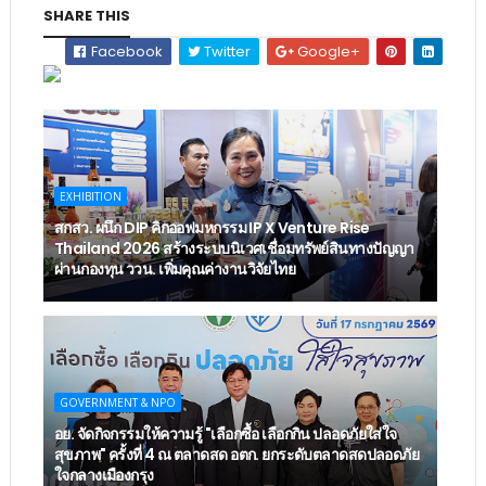
SHARE THIS
Facebook
Twitter
Google+
EXHIBITION
สกสว. ผนึก DIP คิกออฟมหกรรม IP X Venture Rise
Thailand 2026 สร้างระบบนิเวศเชื่อมทรัพย์สินทางปัญญา
ผ่านกองทุน ววน. เพิ่มคุณค่างานวิจัยไทย
GOVERNMENT & NPO
อย. จัดกิจกรรมให้ความรู้ "เลือกซื้อ เลือกกิน ปลอดภัยใส่ใจ
สุขภาพ" ครั้งที่ 4 ณ ตลาดสด อตก. ยกระดับตลาดสดปลอดภัย
ใจกลางเมืองกรุง