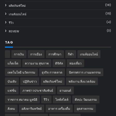
(18)
ผลิตภัณฑ์ใหม่
(15)
เกมส์ออนไลน์
(4)
รีวิว
(3)
REVIEW
TAG
การเงิน
การเมือง
การศึกษา
กีฬา
เกมส์ออนไลน์
แก็ตเจ็ต
ความงาม สุขภาพ
ดิจิทัล
ท่องเที่ยว
เทคโนโลยี นวัตกรรม
ธุรกิจ การตลาด
นิทรรศการ งานมหกรรม
บันเทิง
ปฏิทินข่าว
ผลิตภัณฑ์ใหม่
พลังงาน สิ่งแวดล้อม
แฟชั่น
ภาพข่าวประชาสัมพันธ์
‎ยานยนต์‎
ราชการ สมาคม มูลนิธิ
รีวิว
ไลฟ์สไตล์
ศิลปะ วัฒนธรรม
สังคม
อสังหาริมทรัพย์
อาหาร เครื่องดื่ม
อุตสาหกรรม