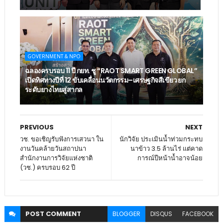
GOVERNMENT & NPO
ฉลองครบรอบ 11 ปี กยท. ชู “RAOT SMART GREEN GLOBAL”
เปิดทิศทางปีที่ 12 ขับเคลื่อนนวัตกรรม–เศรษฐกิจสีเขียว ยก
ระดับยางไทยสู่สากล
PREVIOUS
NEXT
วช. ขอเชิญรับฟังการเสวนา ใน
นักวิจัย ประเมินน้ำท่วมกระทบ
งานวันคล้ายวันสถาปนา
นาข้าว 3.5 ล้านไร่ แต่คาด
สำนักงานการวิจัยแห่งชาติ
การณ์ปีหน้าน้ำอาจน้อย
(วช.) ครบรอบ 62 ปี
POST
COMMENT
BLOGGER
DISQUS
FACEBOOK