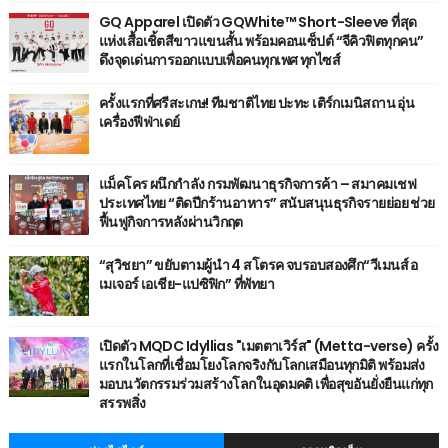
GQ Apparel เปิดตัว GQWhite™ Short-Sleeve ที่สุด
แห่งเสื้อเชิ้ตสีขาวแขนสั้น พร้อมคอนเซ็ปต์ “จีคิวฟิตทุกคน”
ดึงจุดเด่นการออกแบบเพื่อคนทุกเพศ ทุกไซส์
ครั้งแรกที่ศรีสะเกษ! ทีมชาติไทย ปะทะ เติร์กเมนิสถาน อุ่น
เครื่องฟีฟ่าเดย์
แม็คโคร ผนึกกำลัง กรมพัฒนาธุรกิจการค้า – สมาคมเชฟ
ประเทศไทย “ติดปีกร้านอาหาร” สนับสนุนธุรกิจรายย่อย ช่วย
ฟื้นฟูกิจการหลังผ่านวิกฤต
“สุวิชยา” ขยับตามผู้นำ 4 สโตรค จบรอบสองศึก“วีเมนส์ อ
เมเจอร์ เอเชีย-แปซิฟิก” ที่พัทยา
เปิดตัว MQDC Idyllias "เมตตาเวิร์ส" (Metta-verse) ครั้ง
แรกในโลกที่เชื่อมโยงโลกจริงกับโลกเสมือนทุกมิติ พร้อมส่ง
มอบนวัตกรรมร่วมสร้างโลกในอุดมคติ เพื่อสุขอันยั่งยืนแก่ทุก
สรรพสิ่ง