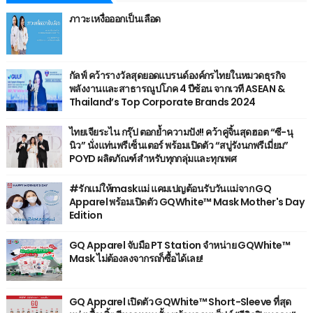
ภาวะเหงื่อออกเป็นเลือด
กัลฟ์ คว้ารางวัลสุดยอดแบรนด์องค์กรไทยในหมวดธุรกิจ
พลังงานและสาธารณูปโภค 4 ปีซ้อน จากเวที ASEAN &
Thailand’s Top Corporate Brands 2024
ไทยเจียระไน กรุ๊ป ตอกย้ำความปัง!! คว้าคู่จิ้นสุดฮอต “ซี-นุ
นิว” นั่งแท่นพรีเซ็นเตอร์ พร้อมเปิดตัว “สบู่รังนกพรีเมี่ยม”
POYD ผลิตภัณฑ์สำหรับทุกกลุ่มและทุกเพศ
#รักแม่ให้maskแม่ แคมเปญต้อนรับวันแม่จาก GQ
Apparel พร้อมเปิดตัว GQWhite™ Mask Mother's Day
Edition
GQ Apparel จับมือ PT Station จำหน่าย GQWhite™
Mask ไม่ต้องลงจากรถก็ซื้อได้เลย!
GQ Apparel เปิดตัว GQWhite™ Short-Sleeve ที่สุด