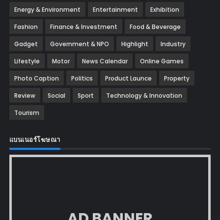
Energy & Environment
Entertainment
Exhibition
Fashion
Finance & Investment
Food & Beverage
Gadget
Government & NPO
Highlight
Industry
Lifestyle
Motor
News Calendar
Online Games
Photo Caption
Politics
Product Launce
Property
Review
Social
Sport
Technology & Innovation
Tourism
แบนเนอร์โฆษณา
AD BANNER