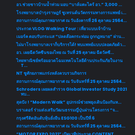
อว.ช่วยชาวบ้านน้ำท่วม มอบ “บาล์มตะไคร้ อว.” 3,000 ...
โรงพยาบาลบำรุงราษฎร์ ชูเทรนด์นวัตกรรมทางการแพทย์ เ...
สถานการณ์คุณภาพอากาศ ณ วันอังคารที่ 26 ตุลาคม 2564...
ประกวด VLOG Walking Tour : เที่ยวแบบเจ้าบ้าน
เมอร์ค ตอบรับกระแส “ปลดล๊อคกระท่อม ถูกกฎหมาย” ผ่าน...
ไม่มาโรงพยาบาลเราก็บริการได้! พบแพทย์แบบปลอดภัยด้ว...
อว. เผยฉีดวัคซีนของไทย ณ วันที่ 25 ตุลาคม ฉีดวัคซี...
ไทยพาณิชย์พร้อมอวดโฉมเทคโนโลยีด้านประกันภัยในงาน
T...
NT ชูศักยภาพแกร่งหลังควบรวมกิจการ
สถานการณ์คุณภาพอากาศ ณ วันจันทร์ที่ 25 ตุลาคม 2564...
Schroders เผยผลสำรวจ Global Investor Study 2021
พบ...
สุดปัง ! “Modern Walk” อุปกรณ์ช่วยพยุงเดินป้องกันห...
บราเดอร์ ร่วมส่งเสริมวัฒนธรรมญี่ปุ่นผ่านโครงการ “จ...
กรุงศรีติดอันดับหุ้นยั่งยืน ESG100 เป็นปีที่ 6
สถานการณ์คุณภาพอากาศ ณ วันจันทร์ที่ 25 ตุลาคม 2564...
“MOTOR EXPO 2021” เปิดเวทีประกวด CONTENT