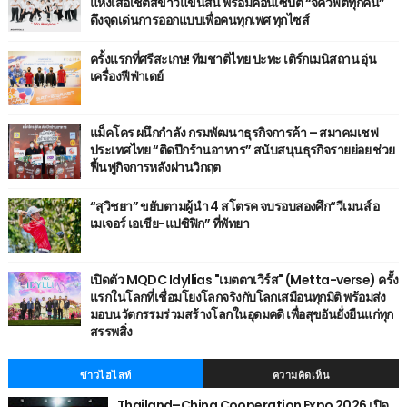
แห่งเสื้อเชิ้ตสีขาวแขนสั้น พร้อมคอนเซ็ปต์ “จีคิวฟิตทุกคน”
ดึงจุดเด่นการออกแบบเพื่อคนทุกเพศ ทุกไซส์
ครั้งแรกที่ศรีสะเกษ! ทีมชาติไทย ปะทะ เติร์กเมนิสถาน อุ่น
เครื่องฟีฟ่าเดย์
แม็คโคร ผนึกกำลัง กรมพัฒนาธุรกิจการค้า – สมาคมเชฟ
ประเทศไทย “ติดปีกร้านอาหาร” สนับสนุนธุรกิจรายย่อย ช่วย
ฟื้นฟูกิจการหลังผ่านวิกฤต
“สุวิชยา” ขยับตามผู้นำ 4 สโตรค จบรอบสองศึก“วีเมนส์ อ
เมเจอร์ เอเชีย-แปซิฟิก” ที่พัทยา
เปิดตัว MQDC Idyllias "เมตตาเวิร์ส" (Metta-verse) ครั้ง
แรกในโลกที่เชื่อมโยงโลกจริงกับโลกเสมือนทุกมิติ พร้อมส่ง
มอบนวัตกรรมร่วมสร้างโลกในอุดมคติ เพื่อสุขอันยั่งยืนแก่ทุก
สรรพสิ่ง
ข่าวไฮไลท์
ความคิดเห็น
Thailand–China Cooperation Expo 2026 เปิด