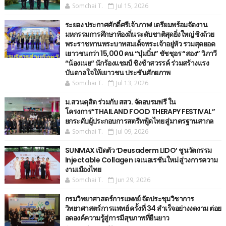
Somchai T.
Jul 15, 2026
ระยอง ประกาศศักดิ์ศรีเจ้าภาพ! เตรียมพร้อมจัดงาน
มหกรรมการศึกษาท้องถิ่นระดับชาติสุดยิ่งใหญ่ ชิงถ้วย
พระราชทานพระบาทสมเด็จพระเจ้าอยู่หัว รวมสุดยอด
เยาวชนกว่า 15,000 คน “บุ๋มบิ๋ม” ชัชชุอร “สอง” วิภาวี
“น้องเนย“ นักร้องแชมป์ ชิงช้าสวรรค์ ร่วมสร้างแรง
บันดาลใจให้เยาวชน ประชันศักยภาพ
Somchai T.
Jul 13, 2026
ม.สวนดุสิต ร่วมกับ สสว. จัดอบรมฟรี ใน
โครงการ“THAILAND FOOD THERAPY FESTIVAL”
ยกระดับผู้ประกอบการสตรีทฟู้ดไทย สู่มาตรฐานสากล
Somchai T.
Jul 09, 2026
SUNMAX เปิดตัว ‘Deusaderm LIDO’ ชูนวัตกรรม
Injectable Collagen เจเนอเรชันใหม่ สู่วงการความ
งามเมืองไทย
Somchai T.
Jun 29, 2026
กรมวิทยาศาสตร์การแพทย์ จัดประชุมวิชาการ
วิทยาศาสตร์การแพทย์ ครั้งที่ 34 สำเร็จอย่างงดงาม ต่อย
อดองค์ความรู้สู่การมีสุขภาพที่ยืนยาว