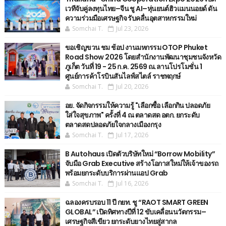
เวทีจับคู่ลงทุนไทย–จีน ชู AI–หุ่นยนต์ฮิวแมนนอยด์ ดัน
ความร่วมมือเศรษฐกิจ รับคลื่นอุตสาหกรรมใหม่
Somchai T.
Jul 23, 2026
ขอเชิญขวน ชม ช้อป งานมหกรรม OTOP Phuket
Road Show 2026 โดยสำนักงานพัฒนาชุมชนจังหวัด
ภูเก็ต วันที่ 19 - 25 ก.ค. 2569 ณ.ลานโปรโมชั่น 1
ศูนย์การค้าโรบินสันไลฟ์สไตล์ ราชพฤกษ์
Somchai T.
Jul 20, 2026
อย. จัดกิจกรรมให้ความรู้ "เลือกซื้อ เลือกกิน ปลอดภัย
ใส่ใจสุขภาพ" ครั้งที่ 4 ณ ตลาดสด อตก. ยกระดับ
ตลาดสดปลอดภัยใจกลางเมืองกรุง
Somchai T.
Jul 17, 2026
B Autohaus เปิดตัวบริษัทใหม่ “Borrow Mobility”
จับมือ Grab Executive สร้างโอกาสใหม่ให้เจ้าของรถ
พร้อมยกระดับบริการผ่านแอป Grab
Somchai T.
Jul 16, 2026
ฉลองครบรอบ 11 ปี กยท. ชู “RAOT SMART GREEN
GLOBAL” เปิดทิศทางปีที่ 12 ขับเคลื่อนนวัตกรรม–
เศรษฐกิจสีเขียว ยกระดับยางไทยสู่สากล