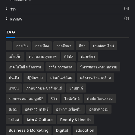
(4)
รีวิว
(3)
REVIEW
TAG
การเงิน
การเมือง
การศึกษา
กีฬา
เกมส์ออนไลน์
แก็ตเจ็ต
ความงาม สุขภาพ
ดิจิทัล
ท่องเที่ยว
เทคโนโลยี นวัตกรรม
ธุรกิจ การตลาด
นิทรรศการ งานมหกรรม
บันเทิง
ปฏิทินข่าว
ผลิตภัณฑ์ใหม่
พลังงาน สิ่งแวดล้อม
แฟชั่น
ภาพข่าวประชาสัมพันธ์
‎ยานยนต์‎
ราชการ สมาคม มูลนิธิ
รีวิว
ไลฟ์สไตล์
ศิลปะ วัฒนธรรม
สังคม
อสังหาริมทรัพย์
อาหาร เครื่องดื่ม
อุตสาหกรรม
ไฮไลท์
Arts & Culture
Beauty & Health
Business & Marketing
Digital
Education