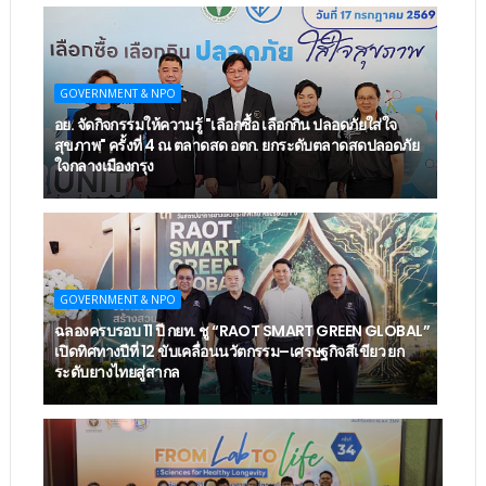
GOVERNMENT & NPO
อย. จัดกิจกรรมให้ความรู้ "เลือกซื้อ เลือกกิน ปลอดภัยใส่ใจ
สุขภาพ" ครั้งที่ 4 ณ ตลาดสด อตก. ยกระดับตลาดสดปลอดภัย
ใจกลางเมืองกรุง
GOVERNMENT & NPO
ฉลองครบรอบ 11 ปี กยท. ชู “RAOT SMART GREEN GLOBAL”
เปิดทิศทางปีที่ 12 ขับเคลื่อนนวัตกรรม–เศรษฐกิจสีเขียว ยก
ระดับยางไทยสู่สากล