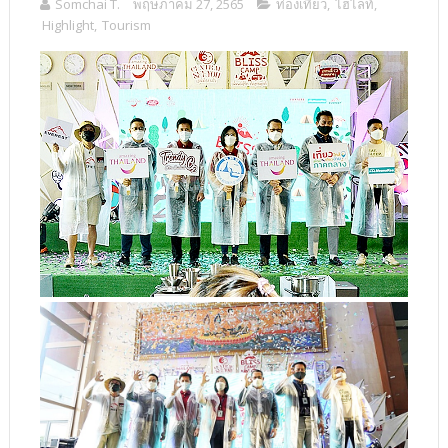
Somchai T.
พฤษภาคม 27, 2565
ท่องเที่ยว
,
ไฮไลท์
,
Highlight
,
Tourism