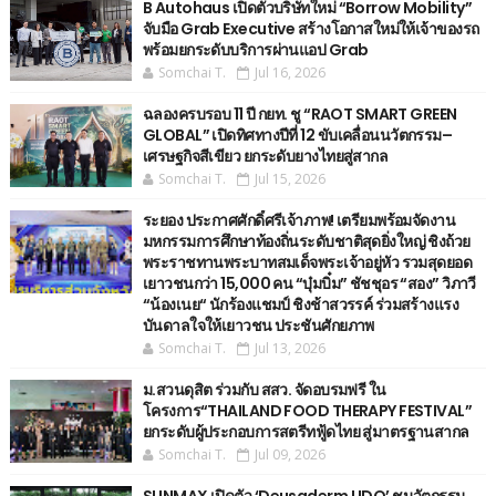
B Autohaus เปิดตัวบริษัทใหม่ “Borrow Mobility”
จับมือ Grab Executive สร้างโอกาสใหม่ให้เจ้าของรถ
พร้อมยกระดับบริการผ่านแอป Grab
Somchai T.
Jul 16, 2026
ฉลองครบรอบ 11 ปี กยท. ชู “RAOT SMART GREEN
GLOBAL” เปิดทิศทางปีที่ 12 ขับเคลื่อนนวัตกรรม–
เศรษฐกิจสีเขียว ยกระดับยางไทยสู่สากล
Somchai T.
Jul 15, 2026
ระยอง ประกาศศักดิ์ศรีเจ้าภาพ! เตรียมพร้อมจัดงาน
มหกรรมการศึกษาท้องถิ่นระดับชาติสุดยิ่งใหญ่ ชิงถ้วย
พระราชทานพระบาทสมเด็จพระเจ้าอยู่หัว รวมสุดยอด
เยาวชนกว่า 15,000 คน “บุ๋มบิ๋ม” ชัชชุอร “สอง” วิภาวี
“น้องเนย“ นักร้องแชมป์ ชิงช้าสวรรค์ ร่วมสร้างแรง
บันดาลใจให้เยาวชน ประชันศักยภาพ
Somchai T.
Jul 13, 2026
ม.สวนดุสิต ร่วมกับ สสว. จัดอบรมฟรี ใน
โครงการ“THAILAND FOOD THERAPY FESTIVAL”
ยกระดับผู้ประกอบการสตรีทฟู้ดไทย สู่มาตรฐานสากล
Somchai T.
Jul 09, 2026
SUNMAX เปิดตัว ‘Deusaderm LIDO’ ชูนวัตกรรม