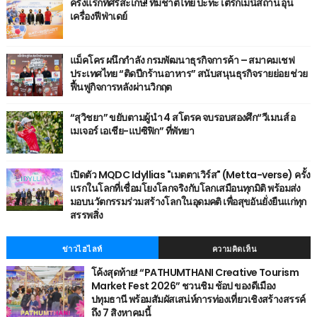
ครั้งแรกที่ศรีสะเกษ! ทีมชาติไทย ปะทะ เติร์กเมนิสถาน อุ่น
เครื่องฟีฟ่าเดย์
แม็คโคร ผนึกกำลัง กรมพัฒนาธุรกิจการค้า – สมาคมเชฟ
ประเทศไทย “ติดปีกร้านอาหาร” สนับสนุนธุรกิจรายย่อย ช่วย
ฟื้นฟูกิจการหลังผ่านวิกฤต
“สุวิชยา” ขยับตามผู้นำ 4 สโตรค จบรอบสองศึก“วีเมนส์ อ
เมเจอร์ เอเชีย-แปซิฟิก” ที่พัทยา
เปิดตัว MQDC Idyllias "เมตตาเวิร์ส" (Metta-verse) ครั้ง
แรกในโลกที่เชื่อมโยงโลกจริงกับโลกเสมือนทุกมิติ พร้อมส่ง
มอบนวัตกรรมร่วมสร้างโลกในอุดมคติ เพื่อสุขอันยั่งยืนแก่ทุก
สรรพสิ่ง
ข่าวไฮไลท์
ความคิดเห็น
โค้งสุดท้าย! “PATHUMTHANI Creative Tourism
Market Fest 2026” ชวนชิม ช้อป ของดีเมือง
ปทุมธานี พร้อมสัมผัสเสน่ห์การท่องเที่ยวเชิงสร้างสรรค์
ถึง 7 สิงหาคมนี้