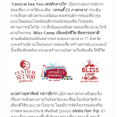
"
Central See You เสน่ห์กลางใจ
” เปิดประสบการณ์การ
ท่องเที่ยว ภายใต้แนวคิด “
เทรนดี้ C2 ภาคกลาง
” กระตุ้น
การเดินทางด้วยกระแสนิยมแห่งเทรนด์การท่องเที่ยวรูป
แบบใหม่ตอบโจทย์พฤติกรรมนักท่องเที่ยวไทยหลัง
สถานการณ์โควิด-19 ที่เน้นออกเดินทางท่องเที่ยวระยะใกล้
ผ่านกิจกรรม “
Bliss Camp เพิ่มพลังชีวิต ติดธรรมชาติ
”
ชวนสัมผัสเสน่ห์อันหลากหลายของภาคกลาง 17 จังหวัด
และสร้างนิยามใหม่ของการท่องเที่ยวสร้างสรรค์แนวแคมป์
ปิ้งเพื่อเพิ่มพลังบวกและสร้างแรงบันดาลใจเติมเต็มให้ชีวิต
นางสาวจุฑาทิพย์ กล่าวอีกว่า
ภูมิภาคภาคกลางมีจุดแข็ง
เรื่องการเดินทางภายในจังหวัดและเชื่อมโยงจังหวัดข้าง
เคียงที่ใช้ระยะเวลาไม่นาน โดยมีการจัดกิจกรรมส่งเสริม
การตลาดและประชาสัมพันธ์ รูปแบบ
Media Fam Trip
นำ
คณะสื่อมวลชนลงพื้นที่เส้นทางท่องเที่ยว สระบุรี-ลพบุรี-