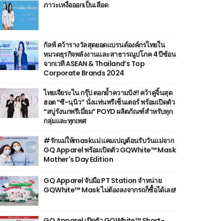
ภาวะเหงื่อออกเป็นเลือด
กัลฟ์ คว้ารางวัลสุดยอดแบรนด์องค์กรไทยใน
หมวดธุรกิจพลังงานและสาธารณูปโภค 4 ปีซ้อน
จากเวที ASEAN & Thailand’s Top
Corporate Brands 2024
ไทยเจียระไน กรุ๊ป ตอกย้ำความปัง!! คว้าคู่จิ้นสุด
ฮอต “ซี-นุนิว” นั่งแท่นพรีเซ็นเตอร์ พร้อมเปิดตัว
“สบู่รังนกพรีเมี่ยม” POYD ผลิตภัณฑ์สำหรับทุก
กลุ่มและทุกเพศ
#รักแม่ให้maskแม่ แคมเปญต้อนรับวันแม่จาก
GQ Apparel พร้อมเปิดตัว GQWhite™ Mask
Mother's Day Edition
GQ Apparel จับมือ PT Station จำหน่าย
GQWhite™ Mask ไม่ต้องลงจากรถก็ซื้อได้เลย!
GQ Apparel เปิดตัว GQWhite™ Short-