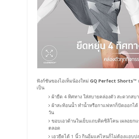
ฟังก์ชันของไอเท็มน้องใหม่
GQ Perfect Shorts™
ต
เป็น
ผ้ายืด 4 ทิศทาง ใส่สบายคล่องตัว สะดวกสบา
ผ้าสะท้อนน้ำ ทำน้ำหรือกาแฟหกก็ปัดออกได้ ห
วัน
ขอบเอวด้านในเย็บแถบติดซิลิโคน เผลอยกแขนร
ตลอด
เอวยืดได้ 1 นิ้ว กินอิ่มแค่ไหนก็ไม่ต้องแอบ