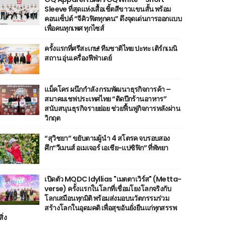
Sleeve ที่สุดแห่งเสื้อเชิ้ตสีขาวแขนสั้น พร้อม
คอนเซ็ปต์ “จีคิวฟิตทุกคน” ดึงจุดเด่นการออกแบบ
เพื่อคนทุกเพศ ทุกไซส์
ครั้งแรกที่ศรีสะเกษ! ทีมชาติไทย ปะทะ เติร์กเมนิ
สถาน อุ่นเครื่องฟีฟ่าเดย์
แม็คโคร ผนึกกำลัง กรมพัฒนาธุรกิจการค้า –
สมาคมเชฟประเทศไทย “ติดปีกร้านอาหาร”
สนับสนุนธุรกิจรายย่อย ช่วยฟื้นฟูกิจการหลังผ่าน
วิกฤต
“สุวิชยา” ขยับตามผู้นำ 4 สโตรค จบรอบสอง
ศึก“วีเมนส์ อเมเจอร์ เอเชีย-แปซิฟิก” ที่พัทยา
เปิดตัว MQDC Idyllias "เมตตาเวิร์ส" (Metta-
verse) ครั้งแรกในโลกที่เชื่อมโยงโลกจริงกับ
โลกเสมือนทุกมิติ พร้อมส่งมอบนวัตกรรมร่วม
สร้างโลกในอุดมคติ เพื่อสุขอันยั่งยืนแก่ทุกสรรพ
สิ่ง