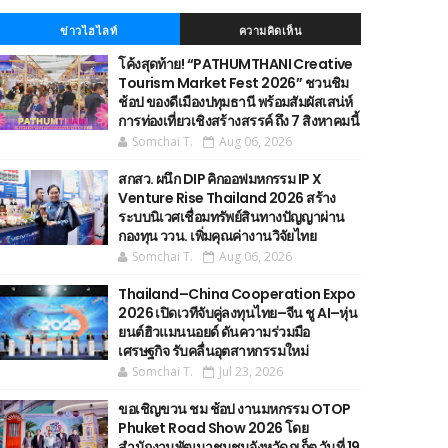
ข่าวไฮไลท์
ความคิดเห็น
โค้งสุดท้าย! “PATHUMTHANI Creative
Tourism Market Fest 2026” ชวนชิม
ช้อป ของดีเมืองปทุมธานี พร้อมสัมผัสเสน่ห์
การท่องเที่ยวเชิงสร้างสรรค์ ถึง 7 สิงหาคมนี้
Somchai T.
Aug 06, 2026
สกสว. ผนึก DIP คิกออฟมหกรรม IP X
Venture Rise Thailand 2026 สร้าง
ระบบนิเวศเชื่อมทรัพย์สินทางปัญญาผ่าน
กองทุน ววน. เพิ่มคุณค่างานวิจัยไทย
Somchai T.
Aug 06, 2026
Thailand–China Cooperation Expo
2026 เปิดเวทีจับคู่ลงทุนไทย–จีน ชู AI–หุ่น
ยนต์ฮิวแมนนอยด์ ดันความร่วมมือ
เศรษฐกิจ รับคลื่นอุตสาหกรรมใหม่
Somchai T.
Jul 23, 2026
ขอเชิญขวน ชม ช้อป งานมหกรรม OTOP
Phuket Road Show 2026 โดย
สำนักงานพัฒนาชุมชนจังหวัดภูเก็ต วันที่ 19