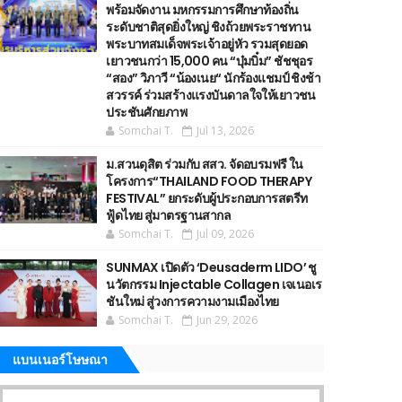
พร้อมจัดงาน มหกรรมการศึกษาท้องถิ่น
ระดับชาติสุดยิ่งใหญ่ ชิงถ้วยพระราชทาน
พระบาทสมเด็จพระเจ้าอยู่หัว รวมสุดยอด
เยาวชนกว่า 15,000 คน “บุ๋มบิ๋ม” ชัชชุอร
“สอง” วิภาวี “น้องเนย“ นักร้องแชมป์ ชิงช้า
สวรรค์ ร่วมสร้างแรงบันดาลใจให้เยาวชน
ประชันศักยภาพ
Somchai T.
Jul 13, 2026
ม.สวนดุสิต ร่วมกับ สสว. จัดอบรมฟรี ใน
โครงการ“THAILAND FOOD THERAPY
FESTIVAL” ยกระดับผู้ประกอบการสตรีท
ฟู้ดไทย สู่มาตรฐานสากล
Somchai T.
Jul 09, 2026
SUNMAX เปิดตัว ‘Deusaderm LIDO’ ชู
นวัตกรรม Injectable Collagen เจเนอเร
ชันใหม่ สู่วงการความงามเมืองไทย
Somchai T.
Jun 29, 2026
แบนเนอร์โษษณา