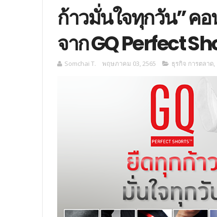
ก้าวมั่นใจทุกวัน” ค
จาก GQ Perfect Sh
Somchai T.
พฤษภาคม 03, 2565
ธุรกิจ การตลาด
,