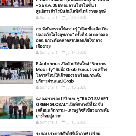
- 25 ก.ค. 2569 ณ.ลานโปรโมชั่น 1
ศูนย์การค้าโรบินสันไลฟ์สไตล์ ราชพฤกษ์
Somchai T.
Jul 20, 2026
อย. จัดกิจกรรมให้ความรู้ "เลือกซื้อ เลือกกิน
ปลอดภัยใส่ใจสุขภาพ" ครั้งที่ 4 ณ ตลาดสด
อตก. ยกระดับตลาดสดปลอดภัยใจกลาง
เมืองกรุง
Somchai T.
Jul 17, 2026
B Autohaus เปิดตัวบริษัทใหม่ “Borrow
Mobility” จับมือ Grab Executive สร้าง
โอกาสใหม่ให้เจ้าของรถ พร้อมยกระดับ
บริการผ่านแอป Grab
Somchai T.
Jul 16, 2026
ฉลองครบรอบ 11 ปี กยท. ชู “RAOT SMART
GREEN GLOBAL” เปิดทิศทางปีที่ 12 ขับ
เคลื่อนนวัตกรรม–เศรษฐกิจสีเขียว ยกระดับ
ยางไทยสู่สากล
Somchai T.
Jul 15, 2026
ระยอง ประกาศศักดิ์ศรีเจ้าภาพ! เตรียม