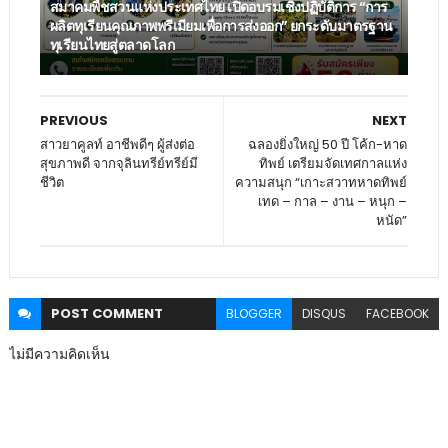
สมาคมพืชสวนแห่งประเทศไทย เปิดอบรมเชิงปฏิบัติการ “การ
ผลิตทุเรียนคุณภาพพรีเมียมเพื่อการส่งออก” ยกระดับมาตรฐาน
ทุเรียนไทยสู่ตลาดโลก
PREVIOUS
NEXT
สาวยาคูลท์ อาชีพดีๆ ผู้ส่งต่อ
ฉลองยิ่งใหญ่ 50 ปี โค้ก-หาด
สุขภาพดี จากจุลินทรีย์ทรีย์มี
ทิพย์ เตรียมจัดเทศกาลแห่ง
ชีวิต
ความสนุก “เกาะสวาทหาดทิพย์
เทด – กาล – งาน – หนุก –
หนัด”
POST
COMMENT
BLOGGER
DISQUS
FACEBOOK
ไม่มีความคิดเห็น