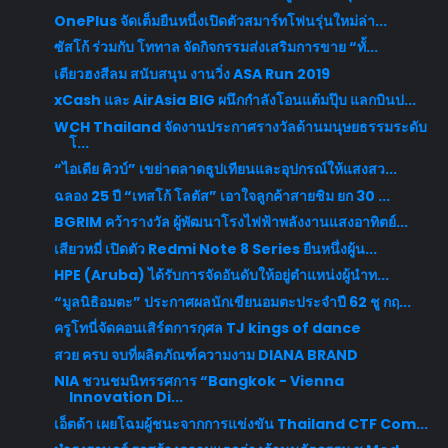
OnePlus จัดเต็มยืนหนึ่งเปิดตัวสมาร์ทโฟนรุ่นใหม่ล่า...
ซัสโก้ ร่วมกับ โททาล จัดกิจกรรมส่งเสริมการขาย “ทั้...
เตียวฮงสีลม สนับสนุน งานวิ่ง ASA Run 2019
xCash และ AirAsia BIG ผนึกกำลังโอนแต้มปุ๊บ แลกบินป...
WCH Thailand จัดงานประกาศรางวัลด้านมนุษยธรรมระดับ
โ...
“ไอเดีย คิวบ์” เขย่าตลาดธูปเทียนและอุปกรณ์ให้แสงสว...
ฉลอง 25 ปี “เทสโก้ โลตัส” เอาใจลูกค้าสายชิม ยก 30 ...
BGRIM คว้ารางวัล ผู้พัฒนาโรงไฟฟ้าพลังงานแสงอาทิตย์...
เสียวหมี่ เปิดตัว Redmi Note 8 Series ยืนหนึ่งผู้น...
HPE (Aruba) ได้รับการจัดอันดับให้อยู่ตำแหน่งผู้นำท...
“มูลนิธิอมตะ” ประกาศผลนักเขียนอมตะประจำปี 62 ชู กฤ...
ครูโทนี่จัดคอนเสิร์ตการกุศล TJ kings of dance
สวย ครบ จบที่ผลิตภัณฑ์ความงาม DIANA BRAND
NIA ชวนชมนิทรรศการ “Bangkok - Vienna
Innovation Di...
เอ็ตด้า เผยโฉมผู้ชนะจากการแข่งขัน Thailand CTF Com...