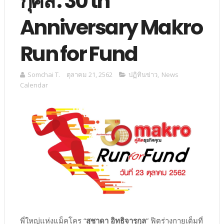
กุศล : 30 th
Anniversary Makro
Run for Fund
Somchai T.
ตุลาคม 21, 2562
ปฏิทินข่าว
,
News
Calendar
พี่ใหญ่แห่งแม็คโคร “
สุชาดา อิทธิจารุกุล
” ฟิตร่างกายเต็มที่