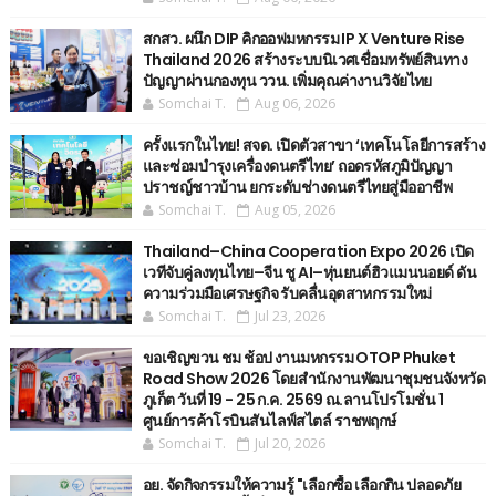
สกสว. ผนึก DIP คิกออฟมหกรรม IP X Venture Rise
Thailand 2026 สร้างระบบนิเวศเชื่อมทรัพย์สินทาง
ปัญญาผ่านกองทุน ววน. เพิ่มคุณค่างานวิจัยไทย
Somchai T.
Aug 06, 2026
ครั้งแรกในไทย! สจด. เปิดตัวสาขา ‘เทคโนโลยีการสร้าง
และซ่อมบำรุงเครื่องดนตรีไทย’ ​ถอดรหัสภูมิปัญญา
ปราชญ์ชาวบ้าน ยกระดับช่างดนตรีไทยสู่มืออาชีพ
Somchai T.
Aug 05, 2026
Thailand–China Cooperation Expo 2026 เปิด
เวทีจับคู่ลงทุนไทย–จีน ชู AI–หุ่นยนต์ฮิวแมนนอยด์ ดัน
ความร่วมมือเศรษฐกิจ รับคลื่นอุตสาหกรรมใหม่
Somchai T.
Jul 23, 2026
ขอเชิญขวน ชม ช้อป งานมหกรรม OTOP Phuket
Road Show 2026 โดยสำนักงานพัฒนาชุมชนจังหวัด
ภูเก็ต วันที่ 19 - 25 ก.ค. 2569 ณ.ลานโปรโมชั่น 1
ศูนย์การค้าโรบินสันไลฟ์สไตล์ ราชพฤกษ์
Somchai T.
Jul 20, 2026
อย. จัดกิจกรรมให้ความรู้ "เลือกซื้อ เลือกกิน ปลอดภัย