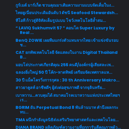
กูร์เมต์ มาร์เก็ต ชวนคุณมาเติมความงามแบบจัดเต็มในง...
ไทยยูเนี่ยนประเดิมอันดับ 1 ดัชนี Seafood Stewardsh...
ทีโอที ก้าวสู่ดิจิทัลเต็มรูปแบบ โชว์เทคโนโลยีล้ำสม...
“ LAVIQ Sukhumvit 57 ” คอนโด Super Luxury by
Real ...
BenQ ZOWIE เผยทีมแกร่งตัวแทนจากไทย เข้าแข่งขันรอบ
ช...
CAT ยกทัพเทคโนโลยี จัดแสดงในงาน Digital Thailand
B...
มอบโล่ประกาศเกียรติคุณ 256 คนดี/องค์กรผู้เสียสละเพ...
ฉลองยิ่งใหญ่ 50 ปี โค้ก-หาดทิพย์ เตรียมจัดเทศกาลแห...
30 ปี แม็คโครวิ่งการกุศล : 30 th Anniversary Makro...
สาวยาคูลท์ อาชีพดีๆ ผู้ส่งต่อสุขภาพดี จากจุลินทรีย...
เบาหวาน…ควบคุมได้ สมาคมโรคเบาหวานแห่งประเทศไทยฯ
เร...
BGRIM ยัน Perpetual Bond 8 พันล้านบาท คำนึงผลกระ
ทบ...
TMA ผนึกกำลังมูลนิธิส่งเสริมวิทยาศาสตร์และเทคโนโลย...
DIANA BRAND ผลิตภัณฑ์ความงามที่ถูกการันตีคุณภาพด้ว...