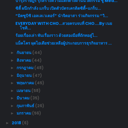
บำรุงราษฎร์ รุกสร้างความแตกต่างด้านนวัตกรรม ชู Med...
ซิตี้ ผนึกกำลัง แกร็บ เปิดตัวบัตรเครดิตซิตี้-แกร็บ...
“มิตซูบิชิ เอลเลเวเตอร์” นำจิตอาสา ร่วมกิจกรรม “วิ...
EVERYDAY WITH CHO...สวยครบจบที่ CHO....By เนย
โชติ...
ร้อยเรื่องเล่า พันเรื่องราว ด้วยสองมือที่ถักทอสู่ไ...
แม็คโคร ผุดไอเดียช่วยเหลือผู้ประกอบการธุรกิจอาหาร ...
กันยายน
(44)
►
สิงหาคม
(44)
►
กรกฎาคม
(48)
►
มิถุนายน
(47)
►
พฤษภาคม
(45)
►
เมษายน
(58)
►
มีนาคม
(35)
►
กุมภาพันธ์
(26)
►
มกราคม
(56)
►
2018
(6)
►