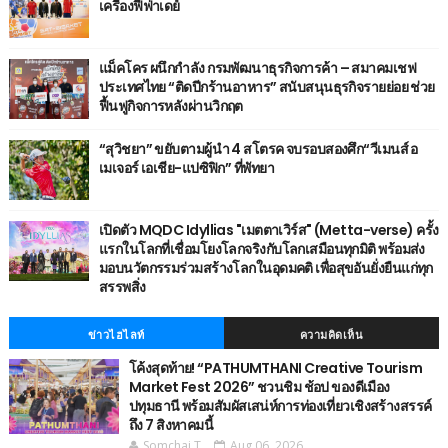
เครื่องฟีฟ่าเดย์
แม็คโคร ผนึกกำลัง กรมพัฒนาธุรกิจการค้า – สมาคมเชฟ
ประเทศไทย “ติดปีกร้านอาหาร” สนับสนุนธุรกิจรายย่อย ช่วย
ฟื้นฟูกิจการหลังผ่านวิกฤต
“สุวิชยา” ขยับตามผู้นำ 4 สโตรค จบรอบสองศึก“วีเมนส์ อ
เมเจอร์ เอเชีย-แปซิฟิก” ที่พัทยา
เปิดตัว MQDC Idyllias "เมตตาเวิร์ส" (Metta-verse) ครั้ง
แรกในโลกที่เชื่อมโยงโลกจริงกับโลกเสมือนทุกมิติ พร้อมส่ง
มอบนวัตกรรมร่วมสร้างโลกในอุดมคติ เพื่อสุขอันยั่งยืนแก่ทุก
สรรพสิ่ง
ข่าวไฮไลท์
ความคิดเห็น
โค้งสุดท้าย! “PATHUMTHANI Creative Tourism
Market Fest 2026” ชวนชิม ช้อป ของดีเมือง
ปทุมธานี พร้อมสัมผัสเสน่ห์การท่องเที่ยวเชิงสร้างสรรค์
ถึง 7 สิงหาคมนี้
Somchai T.
Aug 06, 2026