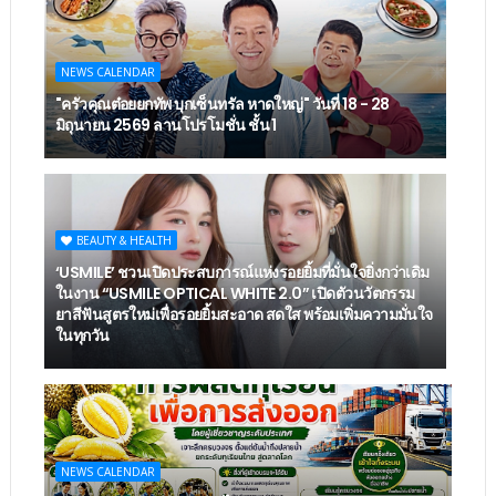
NEWS CALENDAR
"ครัวคุณต๋อยยกทัพ บุกเซ็นทรัล หาดใหญ่" วันที่ 18 - 28
มิถุนายน 2569 ลานโปรโมชั่น ชั้น 1
BEAUTY & HEALTH
‘USMILE’ ชวนเปิดประสบการณ์แห่งรอยยิ้มที่มั่นใจยิ่งกว่าเดิม
ในงาน “USMILE OPTICAL WHITE 2.0” เปิดตัวนวัตกรรม
ยาสีฟันสูตรใหม่เพื่อรอยยิ้มสะอาด สดใส พร้อมเพิ่มความมั่นใจ
ในทุกวัน
NEWS CALENDAR