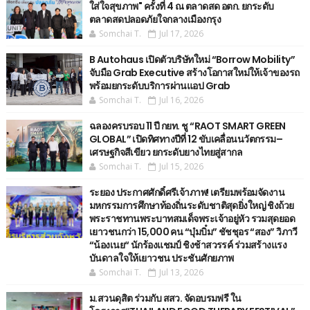
ใส่ใจสุขภาพ" ครั้งที่ 4 ณ ตลาดสด อตก. ยกระดับ
ตลาดสดปลอดภัยใจกลางเมืองกรุง
Somchai T.
Jul 17, 2026
B Autohaus เปิดตัวบริษัทใหม่ “Borrow Mobility”
จับมือ Grab Executive สร้างโอกาสใหม่ให้เจ้าของรถ
พร้อมยกระดับบริการผ่านแอป Grab
Somchai T.
Jul 16, 2026
ฉลองครบรอบ 11 ปี กยท. ชู “RAOT SMART GREEN
GLOBAL” เปิดทิศทางปีที่ 12 ขับเคลื่อนนวัตกรรม–
เศรษฐกิจสีเขียว ยกระดับยางไทยสู่สากล
Somchai T.
Jul 15, 2026
ระยอง ประกาศศักดิ์ศรีเจ้าภาพ! เตรียมพร้อมจัดงาน
มหกรรมการศึกษาท้องถิ่นระดับชาติสุดยิ่งใหญ่ ชิงถ้วย
พระราชทานพระบาทสมเด็จพระเจ้าอยู่หัว รวมสุดยอด
เยาวชนกว่า 15,000 คน “บุ๋มบิ๋ม” ชัชชุอร “สอง” วิภาวี
“น้องเนย“ นักร้องแชมป์ ชิงช้าสวรรค์ ร่วมสร้างแรง
บันดาลใจให้เยาวชน ประชันศักยภาพ
Somchai T.
Jul 13, 2026
ม.สวนดุสิต ร่วมกับ สสว. จัดอบรมฟรี ใน