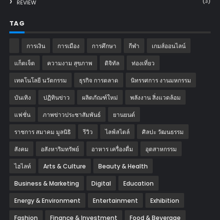
(3)
REVIEW
TAG
การเงิน
การเมือง
การศึกษา
กีฬา
เกมส์ออนไลน์
แก็ตเจ็ต
ความงาม สุขภาพ
ดิจิทัล
ท่องเที่ยว
เทคโนโลยี นวัตกรรม
ธุรกิจ การตลาด
นิทรรศการ งานมหกรรม
บันเทิง
ปฏิทินข่าว
ผลิตภัณฑ์ใหม่
พลังงาน สิ่งแวดล้อม
แฟชั่น
ภาพข่าวประชาสัมพันธ์
‎ยานยนต์‎
ราชการ สมาคม มูลนิธิ
รีวิว
ไลฟ์สไตล์
ศิลปะ วัฒนธรรม
สังคม
อสังหาริมทรัพย์
อาหาร เครื่องดื่ม
อุตสาหกรรม
ไฮไลท์
Arts & Culture
Beauty & Health
Business & Marketing
Digital
Education
Energy & Environment
Entertainment
Exhibition
Fashion
Finance & Investment
Food & Beverage