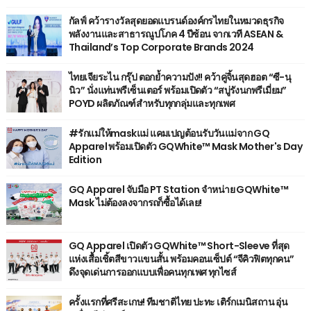
กัลฟ์ คว้ารางวัลสุดยอดแบรนด์องค์กรไทยในหมวดธุรกิจ
พลังงานและสาธารณูปโภค 4 ปีซ้อน จากเวที ASEAN &
Thailand’s Top Corporate Brands 2024
ไทยเจียระไน กรุ๊ป ตอกย้ำความปัง!! คว้าคู่จิ้นสุดฮอต “ซี-นุ
นิว” นั่งแท่นพรีเซ็นเตอร์ พร้อมเปิดตัว “สบู่รังนกพรีเมี่ยม”
POYD ผลิตภัณฑ์สำหรับทุกกลุ่มและทุกเพศ
#รักแม่ให้maskแม่ แคมเปญต้อนรับวันแม่จาก GQ
Apparel พร้อมเปิดตัว GQWhite™ Mask Mother's Day
Edition
GQ Apparel จับมือ PT Station จำหน่าย GQWhite™
Mask ไม่ต้องลงจากรถก็ซื้อได้เลย!
GQ Apparel เปิดตัว GQWhite™ Short-Sleeve ที่สุด
แห่งเสื้อเชิ้ตสีขาวแขนสั้น พร้อมคอนเซ็ปต์ “จีคิวฟิตทุกคน”
ดึงจุดเด่นการออกแบบเพื่อคนทุกเพศ ทุกไซส์
ครั้งแรกที่ศรีสะเกษ! ทีมชาติไทย ปะทะ เติร์กเมนิสถาน อุ่น