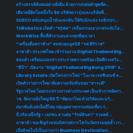
สร้างสรรค์สังคมอย่างยั่งยืน ด้วยการส่งต่อคำพูดที่ด...
เสียวหมี่ติดโผหนึ่งใน 50 บริษัทดาวรุ่งและบริษัทที่...
SUSCO สนับสนุนน้ำมันแข่งขัน ให้กับนักแข่ง รถจักรยา...
THRobotics เปิดตัว “IQAir” เครื่องกรองอากาศระดับโล...
WorkWize พื้นที่ทำงานสะดวกทุกที่ทุกเวลา
“เครื่องดื่มตราช้าง” สมทบทุนมูลนิธิ “รพ.ศิริราช”
ลาซาด้า ประเทศไทย เข้าร่วมงาน Digital Thailand Big...
ฮอนด้า เตรียมแถลงข่าวประกาศความพร้อม เปิดศึกวงสวิง...
“ดีป้า” เปิดงาน “Digital Thailand Big Bang 2019” ส...
Library Estate เปิดโครงการใหม่ “โนเวล เรสซิเดนซ์ ล...
เปิดตัวรายการใหม่ เพิ่มความเข้มข้นของ “สาระดี”
รัฐบาลไทย โดยกระทรวงการต่างประเทศ เป็นเจ้าภาพจัดกา...
วช. จัดงานยิ่งใหญ่ 60 ปี “พัฒนาไทย ด้วยวิจัยและนวั...
สมาพันธ์เอสเอ็มอีไทย กลุ่มอุตสาหกรรมท่องเที่ยว ร่...
บี.กริม ผนึกรัฐ - เอกชน สานต่อ ”รักษ์ลันตา” รวมพลั...
ลาซาด้า ขอเชิญร่วมชมนิทรรศการโชว์นวัตกรรมสุดล้ำ ภา...
เมื่อสิงคโปร์เป็นมากกว่า Business Destination...