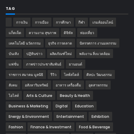
TAG
การเงิน
การเมือง
การศึกษา
กีฬา
เกมส์ออนไลน์
แก็ตเจ็ต
ความงาม สุขภาพ
ดิจิทัล
ท่องเที่ยว
เทคโนโลยี นวัตกรรม
ธุรกิจ การตลาด
นิทรรศการ งานมหกรรม
บันเทิง
ปฏิทินข่าว
ผลิตภัณฑ์ใหม่
พลังงาน สิ่งแวดล้อม
แฟชั่น
ภาพข่าวประชาสัมพันธ์
‎ยานยนต์‎
ราชการ สมาคม มูลนิธิ
รีวิว
ไลฟ์สไตล์
ศิลปะ วัฒนธรรม
สังคม
อสังหาริมทรัพย์
อาหาร เครื่องดื่ม
อุตสาหกรรม
ไฮไลท์
Arts & Culture
Beauty & Health
Business & Marketing
Digital
Education
Energy & Environment
Entertainment
Exhibition
Fashion
Finance & Investment
Food & Beverage