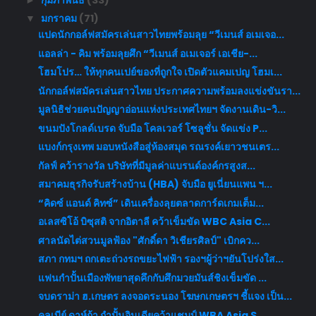
มกราคม
(71)
▼
แปดนักกอล์ฟสมัครเล่นสาวไทยพร้อมลุย “วีเมนส์ อเมเจอ...
แอลล่า - คิม พร้อมลุยศึก “วีเมนส์ อเมเจอร์ เอเชีย-...
โฮมโปร… ให้ทุกคนเปย์ของที่ถูกใจ เปิดตัวแคมเปญ โฮมเ...
นักกอล์ฟสมัครเล่นสาวไทย ประกาศความพร้อมลงแข่งขันรา...
มูลนิธิช่วยคนปัญญาอ่อนแห่งประเทศไทยฯ จัดงานเดิน-วิ...
ขนมปังโกลด์เบรด จับมือ โคลเวอร์ โซลูชั่น จัดแข่ง P...
แบงก์กรุงเทพ มอบหนังสือสู่ห้องสมุด รณรงค์เยาวชนเตร...
กัลฟ์ คว้ารางวัล บริษัทที่มีมูลค่าแบรนด์องค์กรสูงส...
สมาคมธุรกิจรับสร้างบ้าน (HBA) จับมือ ยูเนี่ยนแพน ฯ...
“คิดซ์ แอนด์ คิทซ์” เดินเครื่องลุยตลาดการ์ดเกมเต็ม...
อเลสซิโอ้ บิซุสติ จากอิตาลี คว้าเข็มขัด WBC Asia C...
ศาลนัดไต่สวนมูลฟ้อง "ศักดิ์ดา วิเชียรศิลป์" เบิกคว...
สภา กทมฯ ถกเตะถ่วงรถขยะไฟฟ้า รองฯผู้ว่าฯยันโปร่งใส...
แฟนกำปั้นเมืองพัทยาสุดคึกกับศึกมวยมันส์ชิงเข็มขัด ...
จบดราม่า ฮ.เกษตร ลงจอดระนอง โฆษกเกษตรฯ ชี้แจง เป็น...
คูลเบีย์ ดาห์ก้า กำปั้นอินเดียคว้าแชมป์ WBA Asia S...