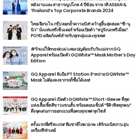
พลังงานและสาธารณูปโภค 4 ปีซ้อน จากเวที ASEAN &
Thailand’s Top Corporate Brands 2024
ไทยเจียระไน กรุ๊ป ตอกย้ำความปัง!! คว้าคู่จิ้นสุดฮอต “ซี-นุ
นิว” นั่งแท่นพรีเซ็นเตอร์ พร้อมเปิดตัว “สบู่รังนกพรีเมี่ยม”
POYD ผลิตภัณฑ์สำหรับทุกกลุ่มและทุกเพศ
#รักแม่ให้maskแม่ แคมเปญต้อนรับวันแม่จาก GQ
Apparel พร้อมเปิดตัว GQWhite™ Mask Mother's Day
Edition
GQ Apparel จับมือ PT Station จำหน่าย GQWhite™
Mask ไม่ต้องลงจากรถก็ซื้อได้เลย!
GQ Apparel เปิดตัว GQWhite™ Short-Sleeve ที่สุด
แห่งเสื้อเชิ้ตสีขาวแขนสั้น พร้อมคอนเซ็ปต์ “จีคิวฟิตทุกคน”
ดึงจุดเด่นการออกแบบเพื่อคนทุกเพศ ทุกไซส์
ครั้งแรกที่ศรีสะเกษ! ทีมชาติไทย ปะทะ เติร์กเมนิสถาน อุ่น
เครื่องฟีฟ่าเดย์