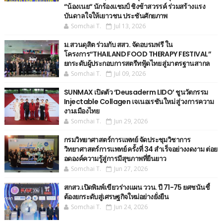
“น้องเนย“ นักร้องแชมป์ ชิงช้าสวรรค์ ร่วมสร้างแรง
บันดาลใจให้เยาวชน ประชันศักยภาพ
Somchai T.
Jul 13, 2026
ม.สวนดุสิต ร่วมกับ สสว. จัดอบรมฟรี ใน
โครงการ“THAILAND FOOD THERAPY FESTIVAL”
ยกระดับผู้ประกอบการสตรีทฟู้ดไทย สู่มาตรฐานสากล
Somchai T.
Jul 09, 2026
SUNMAX เปิดตัว ‘Deusaderm LIDO’ ชูนวัตกรรม
Injectable Collagen เจเนอเรชันใหม่ สู่วงการความ
งามเมืองไทย
Somchai T.
Jun 29, 2026
กรมวิทยาศาสตร์การแพทย์ จัดประชุมวิชาการ
วิทยาศาสตร์การแพทย์ ครั้งที่ 34 สำเร็จอย่างงดงาม ต่อย
อดองค์ความรู้สู่การมีสุขภาพที่ยืนยาว
Somchai T.
Jun 27, 2026
สกสว.เปิดพิมพ์เขียวร่างแผน ววน. ปี 71-75 ยศชนันชี้
ต้องยกระดับสู่เศรษฐกิจใหม่อย่างยั่งยืน
Somchai T.
Jun 24, 2026