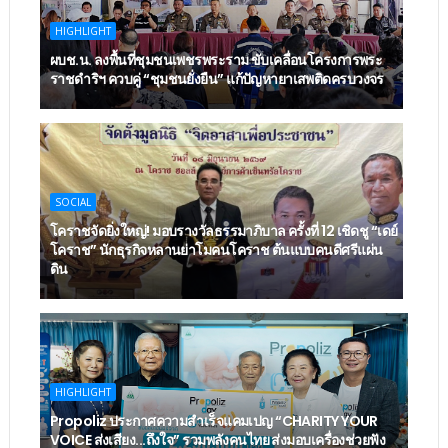
HIGHLIGHT
ผบช.น. ลงพื้นที่ชุมชนเพชรพระราม ขับเคลื่อนโครงการพระ
ราชดำริฯ ควบคู่ “ชุมชนยั่งยืน” แก้ปัญหายาเสพติดครบวงจร
SOCIAL
โคราชจัดยิ่งใหญ่! มอบรางวัลธรรมาภิบาล ครั้งที่ 12 เชิดชู “เดย์
โคราช” นักธุรกิจหลานย่าโมคนโคราช ต้นแบบคนดีศรีแผ่น
ดิน
HIGHLIGHT
Propoliz ประกาศความสำเร็จแคมเปญ “CHARITY YOUR
VOICE ส่งเสียง...ถึงใจ” รวมพลังคนไทย ส่งมอบเครื่องช่วยฟัง