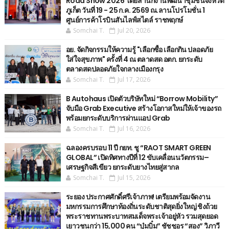
Road Show 2026 โดยสำนักงานพัฒนาชุมชนจังหวัด
ภูเก็ต วันที่ 19 - 25 ก.ค. 2569 ณ.ลานโปรโมชั่น 1
ศูนย์การค้าโรบินสันไลฟ์สไตล์ ราชพฤกษ์
Somchai T.
Jul 20, 2026
อย. จัดกิจกรรมให้ความรู้ "เลือกซื้อ เลือกกิน ปลอดภัย
ใส่ใจสุขภาพ" ครั้งที่ 4 ณ ตลาดสด อตก. ยกระดับ
ตลาดสดปลอดภัยใจกลางเมืองกรุง
Somchai T.
Jul 17, 2026
B Autohaus เปิดตัวบริษัทใหม่ “Borrow Mobility”
จับมือ Grab Executive สร้างโอกาสใหม่ให้เจ้าของรถ
พร้อมยกระดับบริการผ่านแอป Grab
Somchai T.
Jul 16, 2026
ฉลองครบรอบ 11 ปี กยท. ชู “RAOT SMART GREEN
GLOBAL” เปิดทิศทางปีที่ 12 ขับเคลื่อนนวัตกรรม–
เศรษฐกิจสีเขียว ยกระดับยางไทยสู่สากล
Somchai T.
Jul 15, 2026
ระยอง ประกาศศักดิ์ศรีเจ้าภาพ! เตรียมพร้อมจัดงาน
มหกรรมการศึกษาท้องถิ่นระดับชาติสุดยิ่งใหญ่ ชิงถ้วย
พระราชทานพระบาทสมเด็จพระเจ้าอยู่หัว รวมสุดยอด
เยาวชนกว่า 15,000 คน “บุ๋มบิ๋ม” ชัชชุอร “สอง” วิภาวี