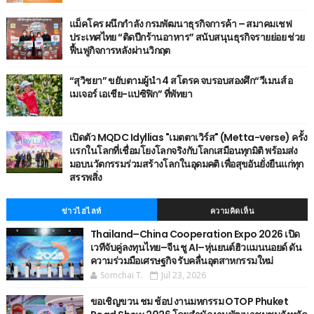
แม็คโคร ผนึกกำลัง กรมพัฒนาธุรกิจการค้า – สมาคมเชฟ
ประเทศไทย “ติดปีกร้านอาหาร” สนับสนุนธุรกิจรายย่อย ช่วย
ฟื้นฟูกิจการหลังผ่านวิกฤต
“สุวิชยา” ขยับตามผู้นำ 4 สโตรค จบรอบสองศึก“วีเมนส์ อ
เมเจอร์ เอเชีย-แปซิฟิก” ที่พัทยา
เปิดตัว MQDC Idyllias "เมตตาเวิร์ส" (Metta-verse) ครั้ง
แรกในโลกที่เชื่อมโยงโลกจริงกับโลกเสมือนทุกมิติ พร้อมส่ง
มอบนวัตกรรมร่วมสร้างโลกในอุดมคติ เพื่อสุขอันยั่งยืนแก่ทุก
สรรพสิ่ง
ข่าวไฮไลท์
ความคิดเห็น
Thailand–China Cooperation Expo 2026 เปิด
เวทีจับคู่ลงทุนไทย–จีน ชู AI–หุ่นยนต์ฮิวแมนนอยด์ ดัน
ความร่วมมือเศรษฐกิจ รับคลื่นอุตสาหกรรมใหม่
Somchai T.
Jul 23, 2026
ขอเชิญขวน ชม ช้อป งานมหกรรม OTOP Phuket