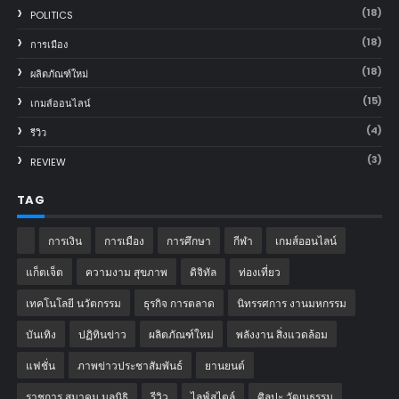
(18)
POLITICS
(18)
การเมือง
(18)
ผลิตภัณฑ์ใหม่
(15)
เกมส์ออนไลน์
(4)
รีวิว
(3)
REVIEW
TAG
การเงิน
การเมือง
การศึกษา
กีฬา
เกมส์ออนไลน์
แก็ตเจ็ต
ความงาม สุขภาพ
ดิจิทัล
ท่องเที่ยว
เทคโนโลยี นวัตกรรม
ธุรกิจ การตลาด
นิทรรศการ งานมหกรรม
บันเทิง
ปฏิทินข่าว
ผลิตภัณฑ์ใหม่
พลังงาน สิ่งแวดล้อม
แฟชั่น
ภาพข่าวประชาสัมพันธ์
‎ยานยนต์‎
ราชการ สมาคม มูลนิธิ
รีวิว
ไลฟ์สไตล์
ศิลปะ วัฒนธรรม