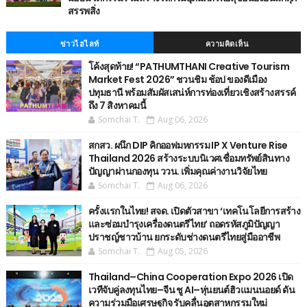
สรรพสิ่ง
ข่าวไฮไลท์
ความคิดเห็น
โค้งสุดท้าย! “PATHUMTHANI Creative Tourism
Market Fest 2026” ชวนชิม ช้อป ของดีเมือง
ปทุมธานี พร้อมสัมผัสเสน่ห์การท่องเที่ยวเชิงสร้างสรรค์
ถึง 7 สิงหาคมนี้
Somchai T.
Aug 06, 2026
สกสว. ผนึก DIP คิกออฟมหกรรม IP X Venture Rise
Thailand 2026 สร้างระบบนิเวศเชื่อมทรัพย์สินทาง
ปัญญาผ่านกองทุน ววน. เพิ่มคุณค่างานวิจัยไทย
Somchai T.
Aug 06, 2026
ครั้งแรกในไทย! สจด. เปิดตัวสาขา ‘เทคโนโลยีการสร้าง
และซ่อมบำรุงเครื่องดนตรีไทย’ ​ถอดรหัสภูมิปัญญา
ปราชญ์ชาวบ้าน ยกระดับช่างดนตรีไทยสู่มืออาชีพ
Somchai T.
Aug 05, 2026
Thailand–China Cooperation Expo 2026 เปิด
เวทีจับคู่ลงทุนไทย–จีน ชู AI–หุ่นยนต์ฮิวแมนนอยด์ ดัน
ความร่วมมือเศรษฐกิจ รับคลื่นอุตสาหกรรมใหม่