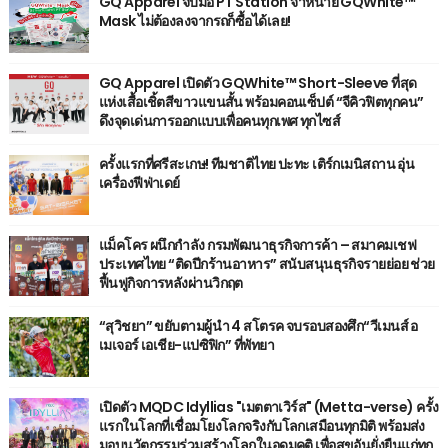
GQ Apparel จับมือ PT Station จำหน่าย GQWhite™
Mask ไม่ต้องลงจากรถก็ซื้อได้เลย!
GQ Apparel เปิดตัว GQWhite™ Short-Sleeve ที่สุด
แห่งเสื้อเชิ้ตสีขาวแขนสั้น พร้อมคอนเซ็ปต์ “จีคิวฟิตทุกคน”
ดึงจุดเด่นการออกแบบเพื่อคนทุกเพศ ทุกไซส์
ครั้งแรกที่ศรีสะเกษ! ทีมชาติไทย ปะทะ เติร์กเมนิสถาน อุ่น
เครื่องฟีฟ่าเดย์
แม็คโคร ผนึกกำลัง กรมพัฒนาธุรกิจการค้า – สมาคมเชฟ
ประเทศไทย “ติดปีกร้านอาหาร” สนับสนุนธุรกิจรายย่อย ช่วย
ฟื้นฟูกิจการหลังผ่านวิกฤต
“สุวิชยา” ขยับตามผู้นำ 4 สโตรค จบรอบสองศึก“วีเมนส์ อ
เมเจอร์ เอเชีย-แปซิฟิก” ที่พัทยา
เปิดตัว MQDC Idyllias "เมตตาเวิร์ส" (Metta-verse) ครั้ง
แรกในโลกที่เชื่อมโยงโลกจริงกับโลกเสมือนทุกมิติ พร้อมส่ง
มอบนวัตกรรมร่วมสร้างโลกในอุดมคติ เพื่อสุขอันยั่งยืนแก่ทุก