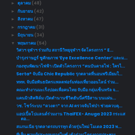
ตุลาคม
(48)
►
กันยายน
(42)
►
สิงหาคม
(47)
►
กรกฎาคม
(31)
►
มิถุนายน
(34)
►
พฤษภาคม
(54)
▼
วิศวฯ จุฬาฯ ร่วมกับ สถานีวิทยุจุฬาฯ จัดโครงการ “ E...
บำรุงราษฎร์ ชูศักยภาพ ‘Eye Excellence Center’ และม...
กองทุนพัฒนาไฟฟ้า เปิดตัวโครงการ “คนบันดาลไฟ : ใครไ...
Serta® จับมือ Chic Republic รุกตลาดที่นอนพรีเมียมใ...
ททท. จับมือพันธมิตรแพลตฟอร์มท่องเที่ยวออนไลน์ ร่วม...
คณะทำงานมะเร็งปอดเพื่อคนไทย จับมือ กลุ่มเซ็นทรัล จ...
แคนมิวสิคฟิล์ม เปิดตำนานชีวิตฮันนี่ศรีอีสาน บนแผ่น...
วช. โชว์ระบบ “ดวงตา” จาก AI ตรวจจับไฟป่า ช่วยควบคุ...
แอปเปิ้ลโปแลนด์ร่วมงาน ThaiFEX- Anuga 2023 กระแส
ตอ...
สแกนเนีย รุกตลาดรถบรรทุก ด้วยรุ่นใหม่ โมเดล 2023 พ...
ทีเส็บ ชวนผู้ประกอบการไมซ์ เข้าร่วม‘โครงการประชุมเ...