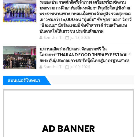
ระยอง ประกาศศักดิ์ศรีเจ้าภาพ! เตรียมพร้อมจัดงาน
มหกรรมการศึกษาท้องถิ่นระดับชาติสุดยิ่งใหญ่ ชิงถ้วย
พระราชทานพระบาทสมเด็จพระเจ้าอยู่หัว รวมสุดยอด
เยาวชนกว่า 15,000 คน “บุ๋มบิ๋ม” ชัชชุอร “สอง” วิภาวี
“น้องเนย“ นักร้องแชมป์ ชิงช้าสวรรค์ ร่วมสร้างแรง
บันดาลใจให้เยาวชน ประชันศักยภาพ
Somchai T.
Jul 13, 2026
ม.สวนดุสิต ร่วมกับ สสว. จัดอบรมฟรี ใน
โครงการ“THAILAND FOOD THERAPY FESTIVAL”
ยกระดับผู้ประกอบการสตรีทฟู้ดไทย สู่มาตรฐานสากล
Somchai T.
Jul 09, 2026
แบนเนอร์โษษณา
AD BANNER