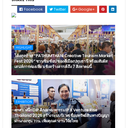
Facebook
Twitter
Google+
HIGHLIGHT
โค้งสุดท้าย! “PATHUMTHANI Creative Tourism Market
Fest 2026” ชวนชิม ช้อป ของดีเมืองปทุมธานี พร้อมสัมผัส
เสน่ห์การท่องเที่ยวเชิงสร้างสรรค์ ถึง 7 สิงหาคมนี้
EXHIBITION
สกสว. ผนึก DIP คิกออฟมหกรรม IP X Venture Rise
Thailand 2026 สร้างระบบนิเวศเชื่อมทรัพย์สินทางปัญญา
ผ่านกองทุน ววน. เพิ่มคุณค่างานวิจัยไทย