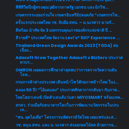
พีพีทีวีผนึกผู้ทรงคุณวุฒิจากภาครัฐ เอกชน และนักวิช...
เกษตรกรระยองร่วมใจ เกษตรอินทรีย์ปลอดภัย “เกษตรกรไท...
ครั้งแรกประเทศไทย วช. จับมือ สทน. – ม.นเรศวร ฉายรั...
ดีพร้อม นำทัพ จัด 3 มหกรรมคุณภาพองค์กรแห่งชาติ ปี ...
ลีวายส์® ประเทศไทย จัดงาน Levi's® 501® Experience ...
Thailand Green Design Awards 2023 (TGDA) ต่อ
เนื่อง...
Adasoft Grow Together Adasoft x BizServ ประกาศ
ควบร...
OMRON เผยผลการศึกษาล่าสุดพบว่าการตรวจวัดความดัน
โลห...
กรมการค้าต่างประเทศ เดินหน้าโชว์ศักยภาพข้าวไทย ในง...
ฉลอง 50 ปี! “ไอ้มดแดง” ประกาศศักดาการกลับมา กับภาพ...
ไทยโฮยาเลนซ์ เปิดตัวเลนส์แว่นตา MiYOSMART พร้อมเทค...
สกสว. ร่วมมือกับธนาคารโลกในการพัฒนานวัตกรรมในประ
เท...
“ศน. ผุดไอเดีย” โครงการมหัศจรรย์วัดไทย เผยแพร่และส...
วช. หนุน สทน. และ ม. นเรศวร ส่งออกผลไม้สด ด้วยการฉ...