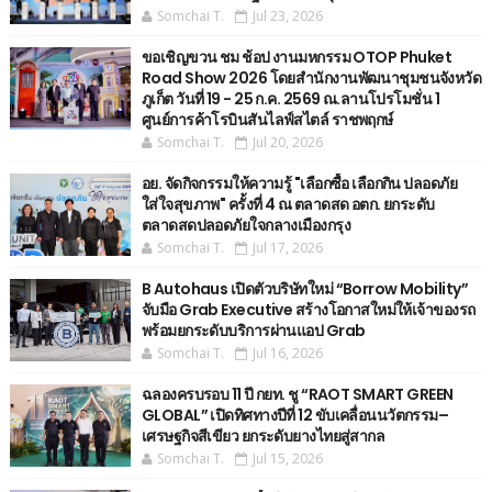
Somchai T.
Jul 23, 2026
ขอเชิญขวน ชม ช้อป งานมหกรรม OTOP Phuket
Road Show 2026 โดยสำนักงานพัฒนาชุมชนจังหวัด
ภูเก็ต วันที่ 19 - 25 ก.ค. 2569 ณ.ลานโปรโมชั่น 1
ศูนย์การค้าโรบินสันไลฟ์สไตล์ ราชพฤกษ์
Somchai T.
Jul 20, 2026
อย. จัดกิจกรรมให้ความรู้ "เลือกซื้อ เลือกกิน ปลอดภัย
ใส่ใจสุขภาพ" ครั้งที่ 4 ณ ตลาดสด อตก. ยกระดับ
ตลาดสดปลอดภัยใจกลางเมืองกรุง
Somchai T.
Jul 17, 2026
B Autohaus เปิดตัวบริษัทใหม่ “Borrow Mobility”
จับมือ Grab Executive สร้างโอกาสใหม่ให้เจ้าของรถ
พร้อมยกระดับบริการผ่านแอป Grab
Somchai T.
Jul 16, 2026
ฉลองครบรอบ 11 ปี กยท. ชู “RAOT SMART GREEN
GLOBAL” เปิดทิศทางปีที่ 12 ขับเคลื่อนนวัตกรรม–
เศรษฐกิจสีเขียว ยกระดับยางไทยสู่สากล
Somchai T.
Jul 15, 2026