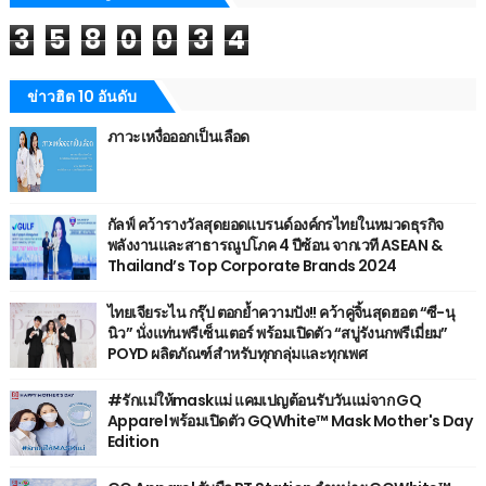
3
5
8
0
0
3
4
ข่าวฮิต 10 อันดับ
ภาวะเหงื่อออกเป็นเลือด
กัลฟ์ คว้ารางวัลสุดยอดแบรนด์องค์กรไทยในหมวดธุรกิจ
พลังงานและสาธารณูปโภค 4 ปีซ้อน จากเวที ASEAN &
Thailand’s Top Corporate Brands 2024
ไทยเจียระไน กรุ๊ป ตอกย้ำความปัง!! คว้าคู่จิ้นสุดฮอต “ซี-นุ
นิว” นั่งแท่นพรีเซ็นเตอร์ พร้อมเปิดตัว “สบู่รังนกพรีเมี่ยม”
POYD ผลิตภัณฑ์สำหรับทุกกลุ่มและทุกเพศ
#รักแม่ให้maskแม่ แคมเปญต้อนรับวันแม่จาก GQ
Apparel พร้อมเปิดตัว GQWhite™ Mask Mother's Day
Edition