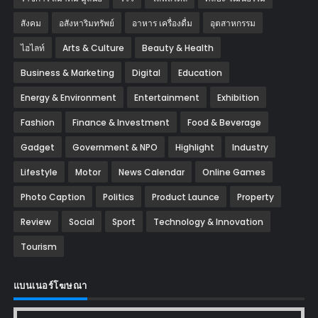
สังคม
อสังหาริมทรัพย์
อาหาร เครื่องดื่ม
อุตสาหกรรม
ไฮไลท์
Arts & Culture
Beauty & Health
Business & Marketing
Digital
Education
Energy & Environment
Entertainment
Exhibition
Fashion
Finance & Investment
Food & Beverage
Gadget
Government & NPO
Highlight
Industry
Lifestyle
Motor
News Calendar
Online Games
Photo Caption
Politics
Product Launce
Property
Review
Social
Sport
Technology & Innovation
Tourism
แบนเนอร์โฆษณา