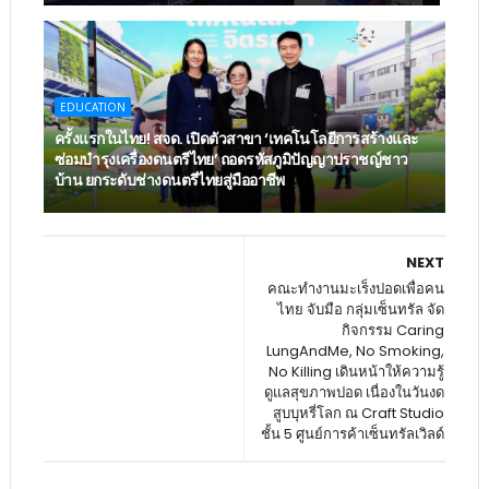
EDUCATION
ครั้งแรกในไทย! สจด. เปิดตัวสาขา ‘เทคโนโลยีการสร้างและ
ซ่อมบำรุงเครื่องดนตรีไทย’ ​ถอดรหัสภูมิปัญญาปราชญ์ชาว
บ้าน ยกระดับช่างดนตรีไทยสู่มืออาชีพ
NEXT
คณะทำงานมะเร็งปอดเพื่อคน
ไทย จับมือ กลุ่มเซ็นทรัล จัด
กิจกรรม Caring
LungAndMe, No Smoking,
No Killing เดินหน้าให้ความรู้
ดูแลสุขภาพปอด เนื่องในวันงด
สูบบุหรี่โลก ณ Craft Studio
ชั้น 5 ศูนย์การค้าเซ็นทรัลเวิลด์