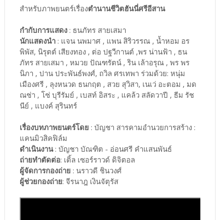
สำหรับภาพยนตร์เรื่อง
ตำนานชีวิตฮันนี่ศรีอีสาน
กำกับการแสดง
: ธนภัทร สายเสมา
นักแสดงนำ
: แจน นพมาศ , แพน สิริวรรณ , น้ำหอม อร
พิพัส, นิรุตต์ เสียงทอง , ต่อ ปฐวีกานต์ ,พร น่านฟ้า , ธน
ภัทร สายเสมา , หมวย ปัณฑรัตน์ , ริน เล้าอรุณ , พร พร
นิภา , ปาน ประพันธ์พงศ์, ถวิล ศรเทพา ร่วมด้วย: หนุ่ม
เมืองศรี , ลุงหนวด ธนกฤต , สวย สุวิสา, เนเว่ อะตอม , มด
ณซ่า , โซ่ บุรีรัมย์ , เบสท์ อิสระ , แคล้ว สลัดวาปี , ธีม รัช
นีย์ , แบงค์ สุรินทร์
เรื่องบทภาพยนตร์โดย
: บัญชา สารคามอำนวยการสร้าง :
แคนมิวสิคฟิล์ม
ดำเนินงาน
: บัญชา บัณฑิต - อ่อนศรี คำแสนพันธ์
ถ่ายทำตัดต่อ
: เติ้ล เซอร์ราวด์ ดิจิตอล
ผู้จัดการกองถ่าย
: นราวดี ชินวงศ์
ผู้ช่วยกองถ่าย
: จีรนาฎ เงินจัตุรัส