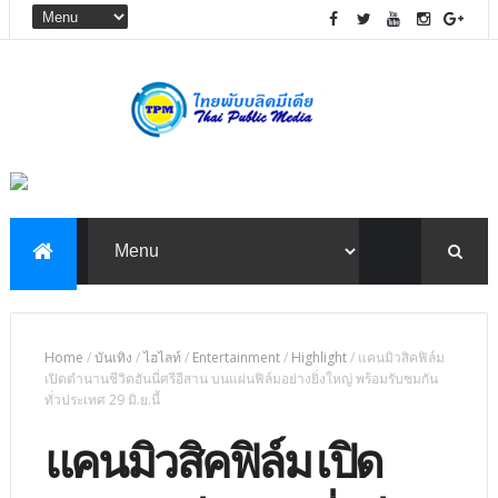
Home
/
บันเทิง
/
ไฮไลท์
/
Entertainment
/
Highlight
/
แคนมิวสิคฟิล์ม
เปิดตำนานชีวิตฮันนี่ศรีอีสาน บนแผ่นฟิล์มอย่างยิ่งใหญ่ พร้อมรับชมกัน
ทั่วประเทศ 29 มิ.ย.นี้
แคนมิวสิคฟิล์ม เปิด