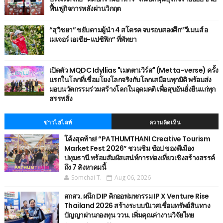
ฟื้นฟูกิจการหลังผ่านวิกฤต
“สุวิชยา” ขยับตามผู้นำ 4 สโตรค จบรอบสองศึก“วีเมนส์ อ
เมเจอร์ เอเชีย-แปซิฟิก” ที่พัทยา
เปิดตัว MQDC Idyllias "เมตตาเวิร์ส" (Metta-verse) ครั้ง
แรกในโลกที่เชื่อมโยงโลกจริงกับโลกเสมือนทุกมิติ พร้อมส่ง
มอบนวัตกรรมร่วมสร้างโลกในอุดมคติ เพื่อสุขอันยั่งยืนแก่ทุก
สรรพสิ่ง
ข่าวไฮไลท์
ความคิดเห็น
โค้งสุดท้าย! “PATHUMTHANI Creative Tourism
Market Fest 2026” ชวนชิม ช้อป ของดีเมือง
ปทุมธานี พร้อมสัมผัสเสน่ห์การท่องเที่ยวเชิงสร้างสรรค์
ถึง 7 สิงหาคมนี้
Somchai T.
Aug 06, 2026
สกสว. ผนึก DIP คิกออฟมหกรรม IP X Venture Rise
Thailand 2026 สร้างระบบนิเวศเชื่อมทรัพย์สินทาง
ปัญญาผ่านกองทุน ววน. เพิ่มคุณค่างานวิจัยไทย