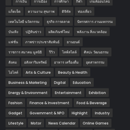
การเงิน
การเมือง
การศึกษา
กีฬา
เกมส์ออนไลน์
แก็ตเจ็ต
ความงาม สุขภาพ
ดิจิทัล
ท่องเที่ยว
เทคโนโลยี นวัตกรรม
ธุรกิจ การตลาด
นิทรรศการ งานมหกรรม
บันเทิง
ปฏิทินข่าว
ผลิตภัณฑ์ใหม่
พลังงาน สิ่งแวดล้อม
แฟชั่น
ภาพข่าวประชาสัมพันธ์
‎ยานยนต์‎
ราชการ สมาคม มูลนิธิ
รีวิว
ไลฟ์สไตล์
ศิลปะ วัฒนธรรม
สังคม
อสังหาริมทรัพย์
อาหาร เครื่องดื่ม
อุตสาหกรรม
ไฮไลท์
Arts & Culture
Beauty & Health
Business & Marketing
Digital
Education
Energy & Environment
Entertainment
Exhibition
Fashion
Finance & Investment
Food & Beverage
Gadget
Government & NPO
Highlight
Industry
Lifestyle
Motor
News Calendar
Online Games