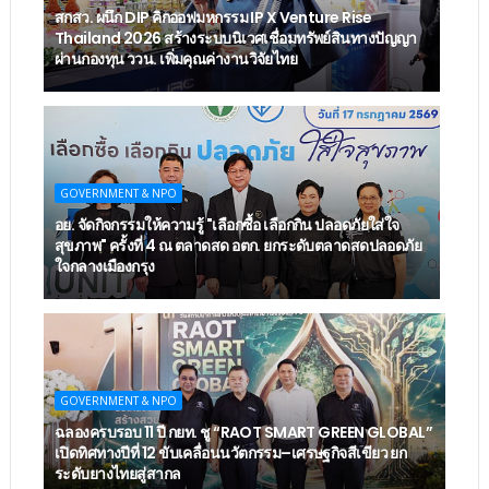
สกสว. ผนึก DIP คิกออฟมหกรรม IP X Venture Rise
Thailand 2026 สร้างระบบนิเวศเชื่อมทรัพย์สินทางปัญญา
ผ่านกองทุน ววน. เพิ่มคุณค่างานวิจัยไทย
GOVERNMENT & NPO
อย. จัดกิจกรรมให้ความรู้ "เลือกซื้อ เลือกกิน ปลอดภัยใส่ใจ
สุขภาพ" ครั้งที่ 4 ณ ตลาดสด อตก. ยกระดับตลาดสดปลอดภัย
ใจกลางเมืองกรุง
GOVERNMENT & NPO
ฉลองครบรอบ 11 ปี กยท. ชู “RAOT SMART GREEN GLOBAL”
เปิดทิศทางปีที่ 12 ขับเคลื่อนนวัตกรรม–เศรษฐกิจสีเขียว ยก
ระดับยางไทยสู่สากล