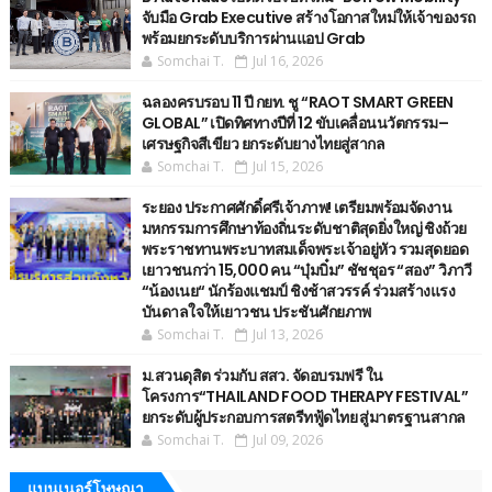
จับมือ Grab Executive สร้างโอกาสใหม่ให้เจ้าของรถ
พร้อมยกระดับบริการผ่านแอป Grab
Somchai T.
Jul 16, 2026
ฉลองครบรอบ 11 ปี กยท. ชู “RAOT SMART GREEN
GLOBAL” เปิดทิศทางปีที่ 12 ขับเคลื่อนนวัตกรรม–
เศรษฐกิจสีเขียว ยกระดับยางไทยสู่สากล
Somchai T.
Jul 15, 2026
ระยอง ประกาศศักดิ์ศรีเจ้าภาพ! เตรียมพร้อมจัดงาน
มหกรรมการศึกษาท้องถิ่นระดับชาติสุดยิ่งใหญ่ ชิงถ้วย
พระราชทานพระบาทสมเด็จพระเจ้าอยู่หัว รวมสุดยอด
เยาวชนกว่า 15,000 คน “บุ๋มบิ๋ม” ชัชชุอร “สอง” วิภาวี
“น้องเนย“ นักร้องแชมป์ ชิงช้าสวรรค์ ร่วมสร้างแรง
บันดาลใจให้เยาวชน ประชันศักยภาพ
Somchai T.
Jul 13, 2026
ม.สวนดุสิต ร่วมกับ สสว. จัดอบรมฟรี ใน
โครงการ“THAILAND FOOD THERAPY FESTIVAL”
ยกระดับผู้ประกอบการสตรีทฟู้ดไทย สู่มาตรฐานสากล
Somchai T.
Jul 09, 2026
แบนเนอร์โษษณา