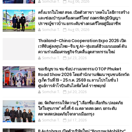
Somchai T.
Aug 06, 2026
ครั้งแรกในไทย! สจด. เปิดตัวสาขา ‘เทคโนโลยีการสร้าง
และซ่อมบำรุงเครื่องดนตรีไทย’ ​ถอดรหัสภูมิปัญญา
ปราชญ์ชาวบ้าน ยกระดับช่างดนตรีไทยสู่มืออาชีพ
Somchai T.
Aug 05, 2026
Thailand–China Cooperation Expo 2026 เปิด
เวทีจับคู่ลงทุนไทย–จีน ชู AI–หุ่นยนต์ฮิวแมนนอยด์ ดัน
ความร่วมมือเศรษฐกิจ รับคลื่นอุตสาหกรรมใหม่
Somchai T.
Jul 23, 2026
ขอเชิญขวน ชม ช้อป งานมหกรรม OTOP Phuket
Road Show 2026 โดยสำนักงานพัฒนาชุมชนจังหวัด
ภูเก็ต วันที่ 19 - 25 ก.ค. 2569 ณ.ลานโปรโมชั่น 1
ศูนย์การค้าโรบินสันไลฟ์สไตล์ ราชพฤกษ์
Somchai T.
Jul 20, 2026
อย. จัดกิจกรรมให้ความรู้ "เลือกซื้อ เลือกกิน ปลอดภัย
ใส่ใจสุขภาพ" ครั้งที่ 4 ณ ตลาดสด อตก. ยกระดับ
ตลาดสดปลอดภัยใจกลางเมืองกรุง
Somchai T.
Jul 17, 2026
B Autohaus เปิดตัวบริษัทใหม่ “Borrow Mobility”