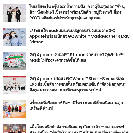
ไทยเจียระไน กรุ๊ป ตอกย้ำความปัง!! คว้าคู่จิ้นสุดฮอต “ซี-นุ
นิว” นั่งแท่นพรีเซ็นเตอร์ พร้อมเปิดตัว “สบู่รังนกพรีเมี่ยม”
POYD ผลิตภัณฑ์สำหรับทุกกลุ่มและทุกเพศ
#รักแม่ให้maskแม่ แคมเปญต้อนรับวันแม่จาก GQ
Apparel พร้อมเปิดตัว GQWhite™ Mask Mother's Day
Edition
GQ Apparel จับมือ PT Station จำหน่าย GQWhite™
Mask ไม่ต้องลงจากรถก็ซื้อได้เลย!
GQ Apparel เปิดตัว GQWhite™ Short-Sleeve ที่สุด
แห่งเสื้อเชิ้ตสีขาวแขนสั้น พร้อมคอนเซ็ปต์ “จีคิวฟิตทุกคน”
ดึงจุดเด่นการออกแบบเพื่อคนทุกเพศ ทุกไซส์
ครั้งแรกที่ศรีสะเกษ! ทีมชาติไทย ปะทะ เติร์กเมนิสถาน อุ่น
เครื่องฟีฟ่าเดย์
แม็คโคร ผนึกกำลัง กรมพัฒนาธุรกิจการค้า – สมาคมเชฟ
ประเทศไทย “ติดปีกร้านอาหาร” สนับสนุนธุรกิจรายย่อย ช่วย