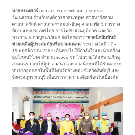
นายปรเมศวร์
กล่าวว่า กรมการศาสนา กระทรวง
วัฒนธรรม ร่วมกับองค์การศาสนาพุทธ ศาสนาอิสลาม
ศาสนาคริสต์ ศาสนาพราหมณ์-ฮินดู ศาสนาซิกข์ การทาง
พิเศษแห่งประเทศไทย การไฟฟ้าส่วนภูมิภาค และวัด
พระราม 9 กาญจนาภิเษก จัดโครงการ
“
ศาสนิกสัมพันธ์
ช่วยเหลือผู้ประสบภัยหรือขาดแคลน
”
ระหว่างวันที่ 17 –
19 พฤศจิกายน 2564 เดินทางไปให้กำลังใจและนำเครื่อง
อุปโภคบริโภค จำนวน ๑,๐๐๐ ชุด ไปถวายให้แก่พระภิกษุ
สามเณร มอบให้ผู้นำศาสนา และศาสนิกชนที่ได้รับผลกระ
ทบจากอุทกภัยในพื้นที่จังหวัดอ่างทอง จังหวัดสิงห์บุรี และ
จังหวัดสุพรรณบุรี เพื่อบรรเทาความเดือดร้อนในเบื้องต้น