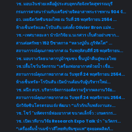
วช. มอบเงินช่วยเหลือผู้ประสบอุทกภัยจังหวัดสุพรรณบุรี
กรมการศาสนาร่วมกับเครือข่ายจิตอาสาพระราชทาน 904 จั...
อว. เผยฉีดวัคซีนของไทย ณ วันที่ 25 พฤศจิกายน 2564 ...
ห้างเซ็นทรัลและโรบินสัน แต่งตั้ง Olivier Bron แม่ท...
วช.-เทศบาลยะลา นำนักวิจัย ม.นเรศวร เก็บตัวอย่างซาก...
สานต่อศรัทธา 152 ปีชาตกาล “หลวงปู่มั่น ภูริทัตโต” ...
สถานการณ์คุณภาพอากาศ ณ วันพฤหัสบดีที่ 25 พฤศจิกายน...
วช. มอบรางวัลธนาคารปูม้าชุมชน ฟื้นปูม้าคืนสู่ทะเลไทย
วช.ปลื้มโชว์นวัตกรรม “เครื่องฟอกอากาศด้วยน้ำ เชื่อ...
สถานการณ์คุณภาพอากาศ ณ วันพุธที่ 24 พฤศจิกายน 2564...
ห้างเซ็นทรัล-โรบินสัน เปิดบ้านต้อนรับผู้บริหารใหม่...
วช. ผนึก สบร. บริหารจัดการองค์ความรู้จากผลงานวิจัย...
สถานการณ์คุณภาพอากาศ ณ วันพุธที่ 24 พฤศจิกายน 2564...
นักวิจัยซินโครตรอนเจ๋ง พัฒนา “แก้วกักเก็บพลังงานสะ...
วช. โชว์ "มหัศจรรย์ฟองอากาศ ขนาดเล็กจิ๋ว : เกษตรกร...
วช. เปิดเวทีงานวิจัย Research Expo Talk นำ "นวัตกร...
“เครื่องดื่มน้ำนมข้าวสีไทยทับทิมชุมแพ”สุดยอดผลิตภั...