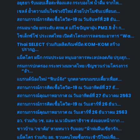
อยุธยา รับมอบเสื้อสะท้องแสง กระบองไฟ น้ำดื่ม จากไท...
เชลล์ ย้ำความมั่นใจช่วงปีใหม่ ด้วยโปรโมชันเปลี่ยนถ...
สถานการณ์การติดเชื้อโควิด-19 ณ วันจันทร์ที่ 28 ธัน...
กรมอนามัย ยกระดับ ศกพ.ส แก้ไขปัญหาฝุ่น PM2.5 ย้ำ ก...
โซเด็กซ์โซ่ ประเทศไทย เปิดตัวโครงการลดขยะอาหาร “Wa...
Thai SELECT ร่วมกับผลิตภัณฑ์มีด KOM-KOM สร้าง
ปรากฏ...
แม็คโคร ผนึก กรมประมง หนุนอาหารทะเลปลอดภัย ปรุงสุก...
กรมการปกครอง กระทรวงมหาดไทย เชิญชวนร่วมโครงการ
“อำ...
แบรนด์น้องใหม่ “ฟินน์จัง” บุกตลาดขนมขบเคี้ยวเพื่อส...
สถานการณ์การติดเชื้อโควิด-19 ณ วันอาทิตย์ที่ 27 ธั...
สถานการณ์คุณภาพอากาศ ณ วันอาทิตย์ที่ 27 ธันวาคม 2563
สถานการณ์การติดเชื้อโควิด-19 ณ วันเสาร์ที่ 26 ธันว...
สถานการณ์คุณภาพอากาศ ณ วันเสาร์ที่ 26 ธันวาคม 2563
อว. ร่วมกับ วช. และ ม.นวมินทราธิราช ส่งมอบหน้ากาก ...
ชาวบ้าน ‘เขาค้อ’ หายหนาว รับมอบ “ผ้าห่มผืนเขียวรัก...
แม็คโคร ร่วมกับ อย. ชวนคนไทยซื้อกระเช้าปีใหม่เพื่อ...