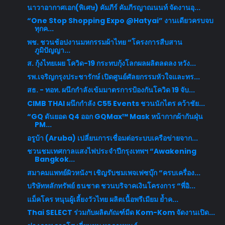
นาวาอากาศเอก(พิเศษ) คัมภีร์ คัมภีรญาณนนท์ จัดงานอุ...
“One Stop Shopping Expo @Hatyai” งานเดียวครบจบ
ทุกค...
พช. ชวนช้อปงานมหกรรมผ้าไทย “โครงการสืบสาน
ภูมิปัญญา...
ส. กุ้งไทยเผย โควิด-19 กระทบกุ้งโลกผลผลิตลดลง หวัง...
รพ.เจริญกรุงประชารักษ์ เปิดศูนย์ศัลยกรรมหัวใจและทร...
สธ. - ทอท. ผนึกกำลังเข้มมาตรการป้องกันโควิด 19 จับ...
CIMB THAI ผนึกกำลัง C55 Events ชวนนักไตร คว้าชัย...
“GQ ดันยอด Q4 ออก GQMax™ Mask หน้ากากผ้ากันฝุ่น
PM...
อรูบ้า (Aruba) เปลี่ยนการเชื่อมต่อระบบเครือข่ายจาก...
ชวนชมเทศกาลแสงไฟประจำปีกรุงเทพฯ “Awakening
Bangkok...
สมาคมแพทย์ผิวหนังฯ เชิญรับชมเพจเฟซบุ๊ก “ครบเครื่อง...
บริษัทหลักทรัพย์ ธนชาต ชวนบริจาคเงินโครงการ “พี่อิ...
แม็คโคร หนุนผู้เลี้ยงวัวไทย ผลิตเนื้อพรีเมียม ย้ำค...
Thai SELECT ร่วมกับผลิตภัณฑ์มีด Kom-Kom จัดงานเปิด...