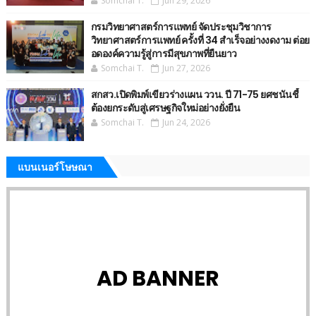
Somchai T.
Jun 29, 2026
กรมวิทยาศาสตร์การแพทย์ จัดประชุมวิชาการ
วิทยาศาสตร์การแพทย์ ครั้งที่ 34 สำเร็จอย่างงดงาม ต่อย
อดองค์ความรู้สู่การมีสุขภาพที่ยืนยาว
Somchai T.
Jun 27, 2026
สกสว.เปิดพิมพ์เขียวร่างแผน ววน. ปี 71-75 ยศชนันชี้
ต้องยกระดับสู่เศรษฐกิจใหม่อย่างยั่งยืน
Somchai T.
Jun 24, 2026
แบนเนอร์โษษณา
AD BANNER