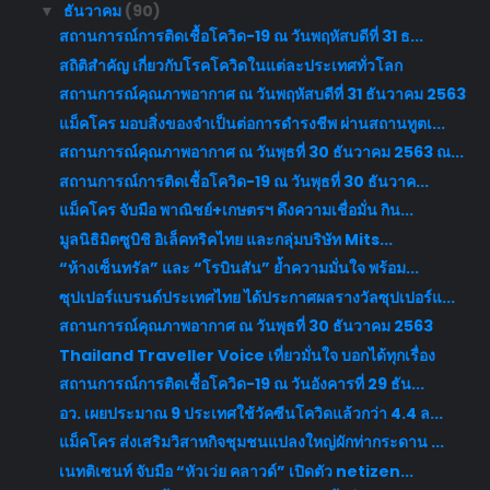
ธันวาคม
(90)
▼
สถานการณ์การติดเชื้อโควิด-19 ณ วันพฤหัสบดีที่ 31 ธ...
สถิติสำคัญ เกี่ยวกับโรคโควิดในแต่ละประเทศทั่วโลก
สถานการณ์คุณภาพอากาศ ณ วันพฤหัสบดีที่ 31 ธันวาคม 2563
แม็คโคร มอบสิ่งของจำเป็นต่อการดำรงชีพ ผ่านสถานทูตเ...
สถานการณ์คุณภาพอากาศ ณ วันพุธที่ 30 ธันวาคม 2563 ณ...
สถานการณ์การติดเชื้อโควิด-19 ณ วันพุธที่ 30 ธันวาค...
แม็คโคร จับมือ พาณิชย์+เกษตรฯ ดึงความเชื่อมั่น กิน...
มูลนิธิมิตซูบิชิ อิเล็คทริคไทย และกลุ่มบริษัท Mits...
“ห้างเซ็นทรัล” และ “โรบินสัน” ย้ำความมั่นใจ พร้อม...
ซุปเปอร์แบรนด์ประเทศไทย ได้ประกาศผลรางวัลซุปเปอร์แ...
สถานการณ์คุณภาพอากาศ ณ วันพุธที่ 30 ธันวาคม 2563
Thailand Traveller Voice เที่ยวมั่นใจ บอกได้ทุกเรื่อง
สถานการณ์การติดเชื้อโควิด-19 ณ วันอังคารที่ 29 ธัน...
อว. เผยประมาณ 9 ประเทศใช้วัคซีนโควิดแล้วกว่า 4.4 ล...
แม็คโคร ส่งเสริมวิสาหกิจชุมชนแปลงใหญ่ผักท่ากระดาน ...
เนทติเซนท์ จับมือ “หัวเว่ย คลาวด์” เปิดตัว netizen...