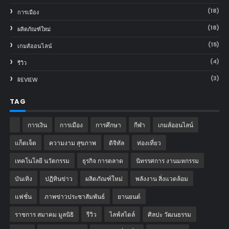
(18)
การเมือง
(18)
ผลิตภัณฑ์ใหม่
(15)
เกมส์ออนไลน์
(4)
รีวิว
(3)
REVIEW
TAG
การเงิน
การเมือง
การศึกษา
กีฬา
เกมส์ออนไลน์
แก็ตเจ็ต
ความงาม สุขภาพ
ดิจิทัล
ท่องเที่ยว
เทคโนโลยี นวัตกรรม
ธุรกิจ การตลาด
นิทรรศการ งานมหกรรม
บันเทิง
ปฏิทินข่าว
ผลิตภัณฑ์ใหม่
พลังงาน สิ่งแวดล้อม
แฟชั่น
ภาพข่าวประชาสัมพันธ์
‎ยานยนต์‎
ราชการ สมาคม มูลนิธิ
รีวิว
ไลฟ์สไตล์
ศิลปะ วัฒนธรรม