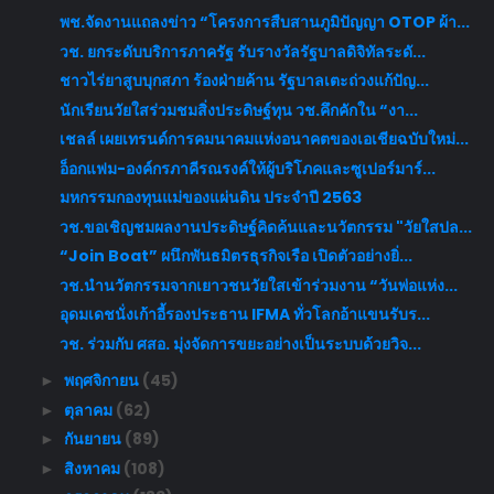
พช.จัดงานแถลงข่าว “โครงการสืบสานภูมิปัญญา OTOP ผ้า...
วช. ยกระดับบริการภาครัฐ รับรางวัลรัฐบาลดิจิทัลระดั...
ชาวไร่ยาสูบบุกสภา ร้องฝ่ายค้าน รัฐบาลเตะถ่วงแก้ปัญ...
นักเรียนวัยใสร่วมชมสิ่งประดิษฐ์ทุน วช.คึกคักใน “งา...
เชลล์ เผยเทรนด์การคมนาคมแห่งอนาคตของเอเชียฉบับใหม่...
อ็อกแฟม-องค์กรภาคีรณรงค์ให้ผู้บริโภคและซูเปอร์มาร์...
มหกรรมกองทุนแม่ของแผ่นดิน ประจำปี 2563
วช.ขอเชิญชมผลงานประดิษฐ์คิดค้นและนวัตกรรม "วัยใสปล...
“Join Boat” ผนึกพันธมิตรธุรกิจเรือ เปิดตัวอย่างยิ่...
วช.นำนวัตกรรมจากเยาวชนวัยใสเข้าร่วมงาน “วันพ่อแห่ง...
อุดมเดชนั่งเก้าอี้รองประธาน IFMA ทั่วโลกอ้าแขนรับร...
วช. ร่วมกับ ศสอ. มุ่งจัดการขยะอย่างเป็นระบบด้วยวิจ...
พฤศจิกายน
(45)
►
ตุลาคม
(62)
►
กันยายน
(89)
►
สิงหาคม
(108)
►