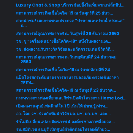
Luxury Chat & Shop บริการช้อปปิ้งไอเท็มจากแฟล็กชิป...
สถานการณ์การติดเชื้อโควิด-19 ณ วันศุกร์ที่ 25 ธันว...
สวยน่าชม! เผยภาพชนะประกวด "ป่าชายเลนปากน้ำประแส"
ป...
สถานการณ์คุณภาพอากาศ ณ วันศุกร์ที่ 25 ธันวาคม 2563
วช. ชู “เครื่องพ่นฆ่าเชื้อโควิด-19” หนึ่งในผลงานเด...
วช. ส่งผลงานรับรางวัลวิจัยและนวัตกรรมเด่นชีวิตวิถี...
สถานการณ์คุณภาพอากาศ ณ วันพฤหัสบดีที่ 24 ธันวาคม
2563
สถานการณ์การติดเชื้อ โควิด-19 ณ วันพฤหัสบดีที่ 24...
แม็คโครยกระดับมาตรการอาหารปลอดภัย ตรวจเข้มอาหา
รสดท...
สถานการณ์การติดเชื้อโควิด-19 ณ วันพุธที่ 23 ธันวาค...
กระทรวงการท่องเที่ยวและกีฬาเปิดตัวโครงการ Home Lod...
เปิดผลงานศูนย์เฟคนิวส์ใน 1 ปี เน้นให้ ปชช.รู้เท่าท...
อว. โดย วช. ร่วมกับทีมนักวิจัย มอ. มช. มก. มช. และ...
รักไม่มีเปลี่ยนแปลง มิตรภาพ 4 องค์กรช่างภาพสื่อมวล...
รพ.สมิติเวช ธนบุรี เปิดศูนย์ผ่าตัดต่อมไทรอยด์ด้วยว...