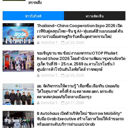
สรรพสิ่ง
ข่าวไฮไลท์
ความคิดเห็น
Thailand–China Cooperation Expo 2026 เปิด
เวทีจับคู่ลงทุนไทย–จีน ชู AI–หุ่นยนต์ฮิวแมนนอยด์ ดัน
ความร่วมมือเศรษฐกิจ รับคลื่นอุตสาหกรรมใหม่
Somchai T.
Jul 23, 2026
ขอเชิญขวน ชม ช้อป งานมหกรรม OTOP Phuket
Road Show 2026 โดยสำนักงานพัฒนาชุมชนจังหวัด
ภูเก็ต วันที่ 19 - 25 ก.ค. 2569 ณ.ลานโปรโมชั่น 1
ศูนย์การค้าโรบินสันไลฟ์สไตล์ ราชพฤกษ์
Somchai T.
Jul 20, 2026
อย. จัดกิจกรรมให้ความรู้ "เลือกซื้อ เลือกกิน ปลอดภัย
ใส่ใจสุขภาพ" ครั้งที่ 4 ณ ตลาดสด อตก. ยกระดับ
ตลาดสดปลอดภัยใจกลางเมืองกรุง
Somchai T.
Jul 17, 2026
B Autohaus เปิดตัวบริษัทใหม่ “Borrow Mobility”
จับมือ Grab Executive สร้างโอกาสใหม่ให้เจ้าของรถ
พร้อมยกระดับบริการผ่านแอป Grab