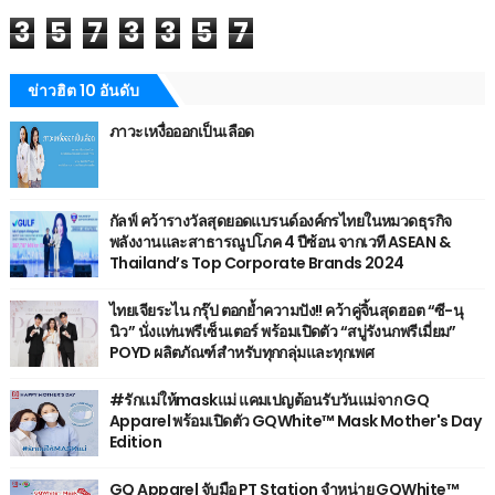
3
5
7
3
3
5
7
ข่าวฮิต 10 อันดับ
ภาวะเหงื่อออกเป็นเลือด
กัลฟ์ คว้ารางวัลสุดยอดแบรนด์องค์กรไทยในหมวดธุรกิจ
พลังงานและสาธารณูปโภค 4 ปีซ้อน จากเวที ASEAN &
Thailand’s Top Corporate Brands 2024
ไทยเจียระไน กรุ๊ป ตอกย้ำความปัง!! คว้าคู่จิ้นสุดฮอต “ซี-นุ
นิว” นั่งแท่นพรีเซ็นเตอร์ พร้อมเปิดตัว “สบู่รังนกพรีเมี่ยม”
POYD ผลิตภัณฑ์สำหรับทุกกลุ่มและทุกเพศ
#รักแม่ให้maskแม่ แคมเปญต้อนรับวันแม่จาก GQ
Apparel พร้อมเปิดตัว GQWhite™ Mask Mother's Day
Edition
GQ Apparel จับมือ PT Station จำหน่าย GQWhite™