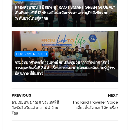
ฉลองครบรอบ 11 ปี กยท. ชู “RAOT SMART GREEN GLOBAL”
เปิดทิศทางปีที่ 12 ขับเคลื่อนนวัตกรรม–เศรษฐกิจสีเขียว ยก
ระดับยางไทยสู่สากล
GOVERNMENT & NPO
กรมวิทยาศาสตร์การแพทย์ จัดประชุมวิชาการวิทยาศาสตร์
การแพทย์ ครั้งที่ 34 สำเร็จอย่างงดงาม ต่อยอดองค์ความรู้สู่การ
มีสุขภาพที่ยืนยาว
PREVIOUS
NEXT
อว. เผยประมาณ 9 ประเทศใช้
Thailand Traveller Voice
วัคซีนโควิดแล้วกว่า 4.4 ล้าน
เที่ยวมั่นใจ บอกได้ทุกเรื่อง
โดส