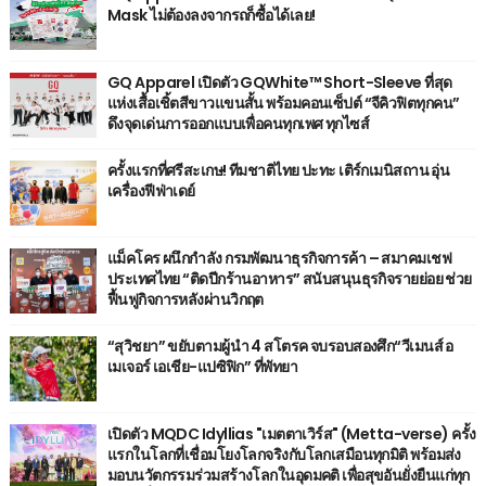
Mask ไม่ต้องลงจากรถก็ซื้อได้เลย!
GQ Apparel เปิดตัว GQWhite™ Short-Sleeve ที่สุด
แห่งเสื้อเชิ้ตสีขาวแขนสั้น พร้อมคอนเซ็ปต์ “จีคิวฟิตทุกคน”
ดึงจุดเด่นการออกแบบเพื่อคนทุกเพศ ทุกไซส์
ครั้งแรกที่ศรีสะเกษ! ทีมชาติไทย ปะทะ เติร์กเมนิสถาน อุ่น
เครื่องฟีฟ่าเดย์
แม็คโคร ผนึกกำลัง กรมพัฒนาธุรกิจการค้า – สมาคมเชฟ
ประเทศไทย “ติดปีกร้านอาหาร” สนับสนุนธุรกิจรายย่อย ช่วย
ฟื้นฟูกิจการหลังผ่านวิกฤต
“สุวิชยา” ขยับตามผู้นำ 4 สโตรค จบรอบสองศึก“วีเมนส์ อ
เมเจอร์ เอเชีย-แปซิฟิก” ที่พัทยา
เปิดตัว MQDC Idyllias "เมตตาเวิร์ส" (Metta-verse) ครั้ง
แรกในโลกที่เชื่อมโยงโลกจริงกับโลกเสมือนทุกมิติ พร้อมส่ง
มอบนวัตกรรมร่วมสร้างโลกในอุดมคติ เพื่อสุขอันยั่งยืนแก่ทุก