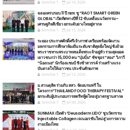
Somchai T.
Jul 16, 2026
ฉลองครบรอบ 11 ปี กยท. ชู “RAOT SMART GREEN
GLOBAL” เปิดทิศทางปีที่ 12 ขับเคลื่อนนวัตกรรม–
เศรษฐกิจสีเขียว ยกระดับยางไทยสู่สากล
Somchai T.
Jul 15, 2026
ระยอง ประกาศศักดิ์ศรีเจ้าภาพ! เตรียมพร้อมจัดงาน
มหกรรมการศึกษาท้องถิ่นระดับชาติสุดยิ่งใหญ่ ชิงถ้วย
พระราชทานพระบาทสมเด็จพระเจ้าอยู่หัว รวมสุดยอด
เยาวชนกว่า 15,000 คน “บุ๋มบิ๋ม” ชัชชุอร “สอง” วิภาวี
“น้องเนย“ นักร้องแชมป์ ชิงช้าสวรรค์ ร่วมสร้างแรง
บันดาลใจให้เยาวชน ประชันศักยภาพ
Somchai T.
Jul 13, 2026
ม.สวนดุสิต ร่วมกับ สสว. จัดอบรมฟรี ใน
โครงการ“THAILAND FOOD THERAPY FESTIVAL”
ยกระดับผู้ประกอบการสตรีทฟู้ดไทย สู่มาตรฐานสากล
Somchai T.
Jul 09, 2026
SUNMAX เปิดตัว ‘Deusaderm LIDO’ ชูนวัตกรรม
Injectable Collagen เจเนอเรชันใหม่ สู่วงการความ
งามเมืองไทย