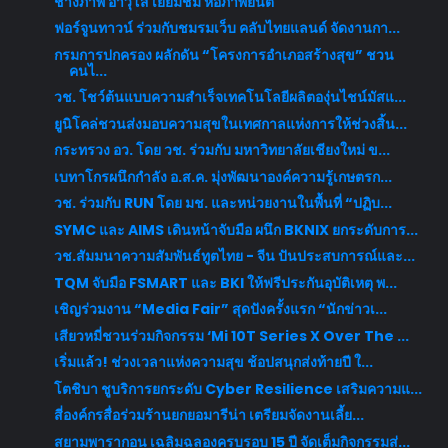
ช่างภาพ อาวุโส เยี่ยมชม หอภาพยนต์
ฟอร์จูนทาวน์ ร่วมกับชมรมเว็บ คลับไทยแลนด์ จัดงานกา...
กรมการปกครอง ผลักดัน “โครงการอำเภอสร้างสุข” ชวน
คนไ...
วช. โชว์ต้นแบบความสำเร็จเทคโนโลยีผลิตองุ่นไชน์มัสแ...
ยูนิโคล่ชวนส่งมอบความสุขในเทศกาลแห่งการให้ช่วงสิ้น...
กระทรวง อว. โดย วช. ร่วมกับ มหาวิทยาลัยเชียงใหม่ ข...
เบทาโกรผนึกกำลัง อ.ส.ค. มุ่งพัฒนาองค์ความรู้เกษตรก...
วช. ร่วมกับ RUN โดย มช. และหน่วยงานในพื้นที่ “ปฏิบ...
SYMC และ AIMS เดินหน้าจับมือ ผนึก BKNIX ยกระดับการ...
วช.สัมมนาความสัมพันธ์ทูตไทย - จีน ปันประสบการณ์และ...
TQM จับมือ FSMART และ BKI ให้ฟรีประกันอุบัติเหตุ พ...
เชิญร่วมงาน “Media Fair” สุดปังครั้งแรก “นักข่าวเ...
เสียวหมี่ชวนร่วมกิจกรรม ‘Mi 10T Series X Over The ...
เริ่มแล้ว! ช่วงเวลาแห่งความสุข ช้อปสนุกส่งท้ายปี ใ...
โตชิบา ชูบริการยกระดับ Cyber Resilience เสริมความแ...
สี่องค์กรสื่อร่วมร้านยกยอมารีน่า เตรียมจัดงานเลี้ย...
สยามพารากอน เฉลิมฉลองครบรอบ 15 ปี จัดเต็มกิจกรรมส่...