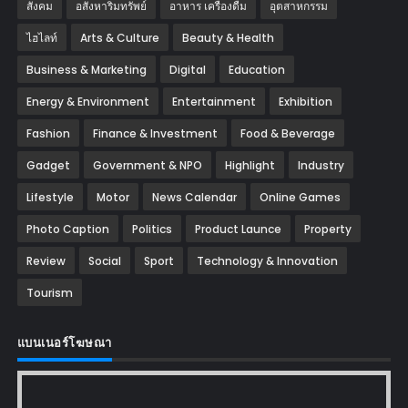
สังคม
อสังหาริมทรัพย์
อาหาร เครื่องดื่ม
อุตสาหกรรม
ไฮไลท์
Arts & Culture
Beauty & Health
Business & Marketing
Digital
Education
Energy & Environment
Entertainment
Exhibition
Fashion
Finance & Investment
Food & Beverage
Gadget
Government & NPO
Highlight
Industry
Lifestyle
Motor
News Calendar
Online Games
Photo Caption
Politics
Product Launce
Property
Review
Social
Sport
Technology & Innovation
Tourism
แบนเนอร์โฆษณา