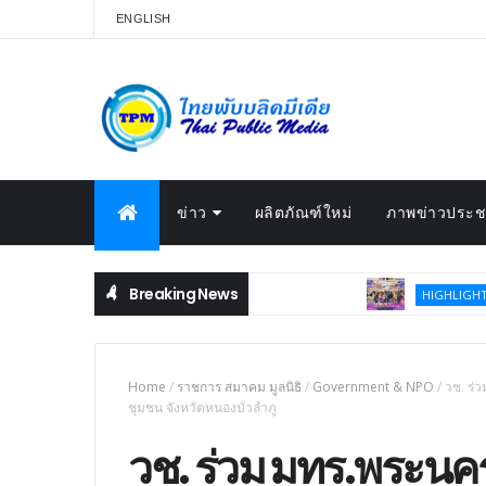
ENGLISH
ข่าว
ผลิตภัณฑ์ใหม่
ภาพข่าวประชา
Breaking News
โค้งสุดท้าย! 
HIGHLIGHT
Home
/
ราชการ สมาคม มูลนิธิ
/
Government & NPO
/
วช. ร่
ชุมชน จังหวัดหนองบัวลำภู
วช. ร่วม มทร.พระนค