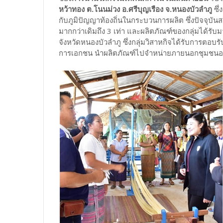
หว้าทอง ต.โนนม่วง อ.ศรีบุญเรือง จ.หนองบัวลำภู
ซึ่
กับภูมิปัญญาท้องถิ่นในกระบวนการผลิต ซึ่งปัจจุบันสม
มากกว่าเดิมถึง 3 เท่า และผลิตภัณฑ์ของกลุ่มได้
จังหวัดหนองบัวลำภู ซึ่งกลุ่มวิสาหกิจได้รับการตอ
การเอกชน นำผลิตภัณฑ์ไปจำหน่ายภายนอกชุมชนอย่า