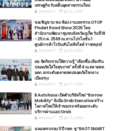
เศรษฐกิจ รับคลื่นอุตสาหกรรมใหม่
Somchai T.
Jul 23, 2026
ขอเชิญขวน ชม ช้อป งานมหกรรม OTOP
Phuket Road Show 2026 โดย
สำนักงานพัฒนาชุมชนจังหวัดภูเก็ต วันที่ 19
- 25 ก.ค. 2569 ณ.ลานโปรโมชั่น 1
ศูนย์การค้าโรบินสันไลฟ์สไตล์ ราชพฤกษ์
Somchai T.
Jul 20, 2026
อย. จัดกิจกรรมให้ความรู้ "เลือกซื้อ เลือกกิน
ปลอดภัยใส่ใจสุขภาพ" ครั้งที่ 4 ณ ตลาดสด
อตก. ยกระดับตลาดสดปลอดภัยใจกลาง
เมืองกรุง
Somchai T.
Jul 17, 2026
B Autohaus เปิดตัวบริษัทใหม่ “Borrow
Mobility” จับมือ Grab Executive สร้าง
โอกาสใหม่ให้เจ้าของรถ พร้อมยกระดับ
บริการผ่านแอป Grab
Somchai T.
Jul 16, 2026
ฉลองครบรอบ 11 ปี กยท. ชู “RAOT SMART