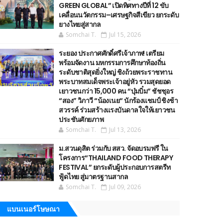
GREEN GLOBAL” เปิดทิศทางปีที่ 12 ขับ
เคลื่อนนวัตกรรม–เศรษฐกิจสีเขียว ยกระดับ
ยางไทยสู่สากล
Somchai T.
Jul 15, 2026
ระยอง ประกาศศักดิ์ศรีเจ้าภาพ! เตรียม
พร้อมจัดงาน มหกรรมการศึกษาท้องถิ่น
ระดับชาติสุดยิ่งใหญ่ ชิงถ้วยพระราชทาน
พระบาทสมเด็จพระเจ้าอยู่หัว รวมสุดยอด
เยาวชนกว่า 15,000 คน “บุ๋มบิ๋ม” ชัชชุอร
“สอง” วิภาวี “น้องเนย“ นักร้องแชมป์ ชิงช้า
สวรรค์ ร่วมสร้างแรงบันดาลใจให้เยาวชน
ประชันศักยภาพ
Somchai T.
Jul 13, 2026
ม.สวนดุสิต ร่วมกับ สสว. จัดอบรมฟรี ใน
โครงการ“THAILAND FOOD THERAPY
FESTIVAL” ยกระดับผู้ประกอบการสตรีท
ฟู้ดไทย สู่มาตรฐานสากล
Somchai T.
Jul 09, 2026
แบนเนอร์โษษณา