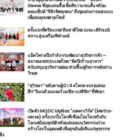
Sleeve ที่สุดแห่งเสื้อเชิ้ตสีขาวแขนสั้น พร้อม
คอนเซ็ปต์ “จีคิวฟิตทุกคน” ดึงจุดเด่นการออกแบบ
เพื่อคนทุกเพศ ทุกไซส์
ครั้งแรกที่ศรีสะเกษ! ทีมชาติไทย ปะทะ เติร์กเมนิ
สถาน อุ่นเครื่องฟีฟ่าเดย์
แม็คโคร ผนึกกำลัง กรมพัฒนาธุรกิจการค้า –
สมาคมเชฟประเทศไทย “ติดปีกร้านอาหาร”
สนับสนุนธุรกิจรายย่อย ช่วยฟื้นฟูกิจการหลังผ่าน
วิกฤต
“สุวิชยา” ขยับตามผู้นำ 4 สโตรค จบรอบสอง
ศึก“วีเมนส์ อเมเจอร์ เอเชีย-แปซิฟิก” ที่พัทยา
เปิดตัว MQDC Idyllias "เมตตาเวิร์ส" (Metta-
verse) ครั้งแรกในโลกที่เชื่อมโยงโลกจริงกับ
โลกเสมือนทุกมิติ พร้อมส่งมอบนวัตกรรมร่วม
สร้างโลกในอุดมคติ เพื่อสุขอันยั่งยืนแก่ทุกสรรพ
สิ่ง