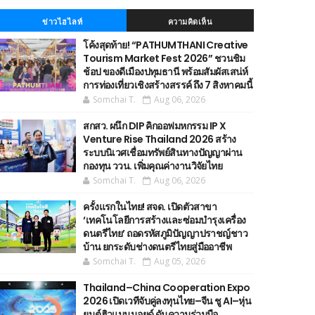
ข่าวไฮไลท์
ความคิดเห็น
โค้งสุดท้าย! “PATHUMTHANI Creative
Tourism Market Fest 2026” ชวนชิม
ช้อป ของดีเมืองปทุมธานี พร้อมสัมผัสเสน่ห์
การท่องเที่ยวเชิงสร้างสรรค์ ถึง 7 สิงหาคมนี้
Somchai T.
Aug 06, 2026
สกสว. ผนึก DIP คิกออฟมหกรรม IP X
Venture Rise Thailand 2026 สร้าง
ระบบนิเวศเชื่อมทรัพย์สินทางปัญญาผ่าน
กองทุน ววน. เพิ่มคุณค่างานวิจัยไทย
Somchai T.
Aug 06, 2026
ครั้งแรกในไทย! สจด. เปิดตัวสาขา
‘เทคโนโลยีการสร้างและซ่อมบำรุงเครื่อง
ดนตรีไทย’ ​ถอดรหัสภูมิปัญญาปราชญ์ชาว
บ้าน ยกระดับช่างดนตรีไทยสู่มืออาชีพ
Somchai T.
Aug 05, 2026
Thailand–China Cooperation Expo
2026 เปิดเวทีจับคู่ลงทุนไทย–จีน ชู AI–หุ่น
ยนต์ฮิวแมนนอยด์ ดันความร่วมมือ