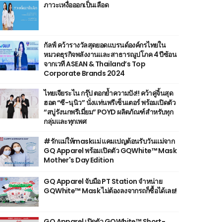
ภาวะเหงื่อออกเป็นเลือด
กัลฟ์ คว้ารางวัลสุดยอดแบรนด์องค์กรไทยใน
หมวดธุรกิจพลังงานและสาธารณูปโภค 4 ปีซ้อน
จากเวที ASEAN & Thailand’s Top
Corporate Brands 2024
ไทยเจียระไน กรุ๊ป ตอกย้ำความปัง!! คว้าคู่จิ้นสุด
ฮอต “ซี-นุนิว” นั่งแท่นพรีเซ็นเตอร์ พร้อมเปิดตัว
“สบู่รังนกพรีเมี่ยม” POYD ผลิตภัณฑ์สำหรับทุก
กลุ่มและทุกเพศ
#รักแม่ให้maskแม่ แคมเปญต้อนรับวันแม่จาก
GQ Apparel พร้อมเปิดตัว GQWhite™ Mask
Mother's Day Edition
GQ Apparel จับมือ PT Station จำหน่าย
GQWhite™ Mask ไม่ต้องลงจากรถก็ซื้อได้เลย!
GQ Apparel เปิดตัว GQWhite™ Short-