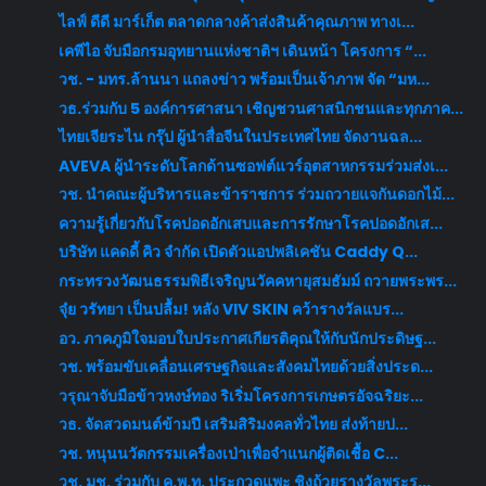
ไลฟ์ ดีดี มาร์เก็ต ตลาดกลางค้าส่งสินค้าคุณภาพ ทางเ...
เคพีไอ จับมือกรมอุทยานแห่งชาติฯ เดินหน้า โครงการ “...
วช. - มทร.ล้านนา แถลงข่าว พร้อมเป็นเจ้าภาพ จัด “มห...
วธ.ร่วมกับ 5 องค์การศาสนา เชิญชวนศาสนิกชนและทุกภาค...
ไทยเจียระไน กรุ๊ป ผู้นำสื่อจีนในประเทศไทย จัดงานฉล...
AVEVA ผู้นำระดับโลกด้านซอฟต์แวร์อุตสาหกรรมร่วมส่งเ...
วช. นำคณะผู้บริหารและข้าราชการ ร่วมถวายแจกันดอกไม้...
ความรู้เกี่ยวกับโรคปอดอักเสบและการรักษาโรคปอดอักเส...
บริษัท แคดดี้ คิว จำกัด เปิดตัวแอปพลิเคชัน Caddy Q...
กระทรวงวัฒนธรรมพิธีเจริญนวัคคหายุสมธัมม์ ถวายพระพร...
จุ๋ย วรัทยา เป็นปลื้ม! หลัง VIV SKIN คว้ารางวัลแบร...
อว. ภาคภูมิใจมอบใบประกาศเกียรติคุณให้กับนักประดิษฐ...
วช. พร้อมขับเคลื่อนเศรษฐกิจและสังคมไทยด้วยสิ่งประด...
วรุณาจับมือข้าวหงษ์ทอง ริเริ่มโครงการเกษตรอัจฉริยะ...
วธ. จัดสวดมนต์ข้ามปี เสริมสิริมงคลทั่วไทย ส่งท้ายป...
วช. หนุนนวัตกรรมเครื่องเป่าเพื่อจำแนกผู้ติดเชื้อ C...
วช. มช. ร่วมกับ ค.พ.ท. ประกวดแพะ ชิงถ้วยรางวัลพระร...