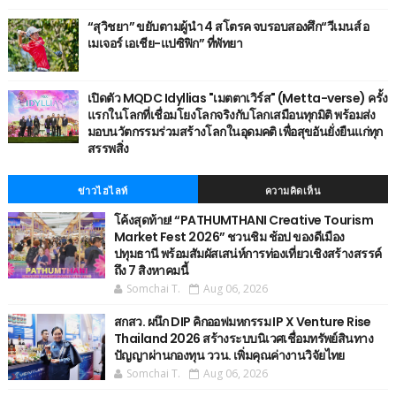
“สุวิชยา” ขยับตามผู้นำ 4 สโตรค จบรอบสองศึก“วีเมนส์ อ
เมเจอร์ เอเชีย-แปซิฟิก” ที่พัทยา
เปิดตัว MQDC Idyllias "เมตตาเวิร์ส" (Metta-verse) ครั้ง
แรกในโลกที่เชื่อมโยงโลกจริงกับโลกเสมือนทุกมิติ พร้อมส่ง
มอบนวัตกรรมร่วมสร้างโลกในอุดมคติ เพื่อสุขอันยั่งยืนแก่ทุก
สรรพสิ่ง
ข่าวไฮไลท์
ความคิดเห็น
โค้งสุดท้าย! “PATHUMTHANI Creative Tourism
Market Fest 2026” ชวนชิม ช้อป ของดีเมือง
ปทุมธานี พร้อมสัมผัสเสน่ห์การท่องเที่ยวเชิงสร้างสรรค์
ถึง 7 สิงหาคมนี้
Somchai T.
Aug 06, 2026
สกสว. ผนึก DIP คิกออฟมหกรรม IP X Venture Rise
Thailand 2026 สร้างระบบนิเวศเชื่อมทรัพย์สินทาง
ปัญญาผ่านกองทุน ววน. เพิ่มคุณค่างานวิจัยไทย
Somchai T.
Aug 06, 2026