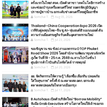
ครั้งแรกในไทย! สจด. เปิดตัวสาขา ‘เทคโนโลยีการสร้าง
และซ่อมบำรุงเครื่องดนตรีไทย’ ​ถอดรหัสภูมิปัญญา
ปราชญ์ชาวบ้าน ยกระดับช่างดนตรีไทยสู่มืออาชีพ
Somchai T.
Aug 05, 2026
Thailand–China Cooperation Expo 2026 เปิด
เวทีจับคู่ลงทุนไทย–จีน ชู AI–หุ่นยนต์ฮิวแมนนอยด์ ดัน
ความร่วมมือเศรษฐกิจ รับคลื่นอุตสาหกรรมใหม่
Somchai T.
Jul 23, 2026
ขอเชิญขวน ชม ช้อป งานมหกรรม OTOP Phuket
Road Show 2026 โดยสำนักงานพัฒนาชุมชนจังหวัด
ภูเก็ต วันที่ 19 - 25 ก.ค. 2569 ณ.ลานโปรโมชั่น 1
ศูนย์การค้าโรบินสันไลฟ์สไตล์ ราชพฤกษ์
Somchai T.
Jul 20, 2026
อย. จัดกิจกรรมให้ความรู้ "เลือกซื้อ เลือกกิน ปลอดภัย
ใส่ใจสุขภาพ" ครั้งที่ 4 ณ ตลาดสด อตก. ยกระดับ
ตลาดสดปลอดภัยใจกลางเมืองกรุง
Somchai T.
Jul 17, 2026
B Autohaus เปิดตัวบริษัทใหม่ “Borrow Mobility”
จับมือ Grab Executive สร้างโอกาสใหม่ให้เจ้าของรถ