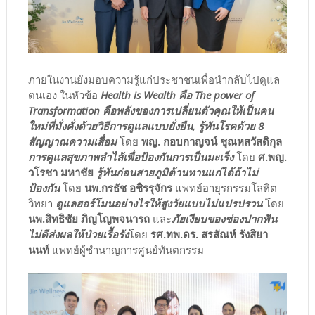
ภายในงานยังมอบความรู้แก่ประชาชนเพื่อนำกลับไปดูแล
ตนเอง ในหัวข้อ
Health is Wealth คือ The power of
Transformation คือพลังของการเปลี่ยนตัวคุณให้เป็นคน
ใหม่ที่มั่งคั่งด้วยวิธีการดูแลแบบยั่งยืน, รู้ทันโรคด้วย 8
สัญญาณความเสื่อม
โดย
พญ. กอบกาญจน์ ชุณหสวัสดิกุล
การดูแลสุขภาพลำไส้เพื่อป้องกันการเป็นมะเร็ง
โดย
ศ.พญ.
วโรชา มหาชัย
รู้ทันก่อนสายภูมิต้านทานแก่ได้ถ้าไม่
ป้องกัน
โดย
นพ.กรธัช อชิรรุจักร
แพทย์อายุรกรรมโลหิต
วิทยา
ดูแลฮอร์โมนอย่างไรให้สูงวัยแบบไม่แปรปรวน
โดย
นพ.สิทธิชัย ภิญโญพจนารถ
และ
ภัยเงียบของช่องปากฟัน
ไม่ดีส่งผลให้ป่วยเรื้อรัง
โดย
รศ.ทพ.ดร. สรสัณห์ รังสิยา
นนท์
แพทย์ผู้ชำนาญการศูนย์ทันตกรรม