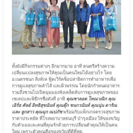
ทั้งยังมีกิจกรรมต่างๆ อีกมากมาย อาทิ ดนตรีสร้างความ
เปลี่ยนแปลงสุขภาพให้คุณเป็นคนใหม่ได้อย่างไร โดย
อ.เนตรชนก สิงห์เห ฟู้ดเวิร์คช็อปสาธิตการทำอาหารเพื่อ
การดูแลสุขภาพลำไส้ และผิวพรรณ โดยนักกำหนดอาหาร
รวมถึงชวนไปเปิดมุมมองฟังเคล็ดลับการดูแลสุขภาพของ
เซเลปและพิธีกรชื่อดังที่ อาทิ
คุณชาลอต โทณวณิก คุณ
เอิร์ธ ศัลย์ อิทธิสุขนันท์ คุณตุ๊ก ชนกวนันท์ คุณนุ่น ดารัณ
และ ลูกสาว คุณมุก ณปภัช
พร้อมกับแพ็กเกจตรวจสุขภาพ
ราคาประหยัด ที่โรงพยาบาลธนบุรี บำรุงเมือง ให้ของขวัญ
กับตัวเองและคนที่คุณรักด้วยการเปลี่ยนตัวคุณให้เป็นคน
ใหม่ เพราะตัวคุณคือของขวัญที่ดีที่สุด.