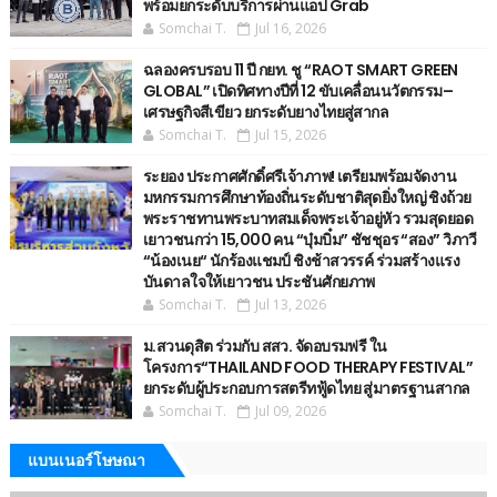
พร้อมยกระดับบริการผ่านแอป Grab
Somchai T.
Jul 16, 2026
ฉลองครบรอบ 11 ปี กยท. ชู “RAOT SMART GREEN
GLOBAL” เปิดทิศทางปีที่ 12 ขับเคลื่อนนวัตกรรม–
เศรษฐกิจสีเขียว ยกระดับยางไทยสู่สากล
Somchai T.
Jul 15, 2026
ระยอง ประกาศศักดิ์ศรีเจ้าภาพ! เตรียมพร้อมจัดงาน
มหกรรมการศึกษาท้องถิ่นระดับชาติสุดยิ่งใหญ่ ชิงถ้วย
พระราชทานพระบาทสมเด็จพระเจ้าอยู่หัว รวมสุดยอด
เยาวชนกว่า 15,000 คน “บุ๋มบิ๋ม” ชัชชุอร “สอง” วิภาวี
“น้องเนย“ นักร้องแชมป์ ชิงช้าสวรรค์ ร่วมสร้างแรง
บันดาลใจให้เยาวชน ประชันศักยภาพ
Somchai T.
Jul 13, 2026
ม.สวนดุสิต ร่วมกับ สสว. จัดอบรมฟรี ใน
โครงการ“THAILAND FOOD THERAPY FESTIVAL”
ยกระดับผู้ประกอบการสตรีทฟู้ดไทย สู่มาตรฐานสากล
Somchai T.
Jul 09, 2026
แบนเนอร์โษษณา