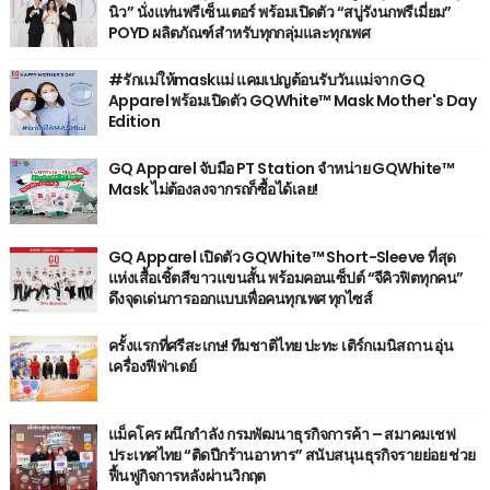
นิว” นั่งแท่นพรีเซ็นเตอร์ พร้อมเปิดตัว “สบู่รังนกพรีเมี่ยม”
POYD ผลิตภัณฑ์สำหรับทุกกลุ่มและทุกเพศ
#รักแม่ให้maskแม่ แคมเปญต้อนรับวันแม่จาก GQ
Apparel พร้อมเปิดตัว GQWhite™ Mask Mother's Day
Edition
GQ Apparel จับมือ PT Station จำหน่าย GQWhite™
Mask ไม่ต้องลงจากรถก็ซื้อได้เลย!
GQ Apparel เปิดตัว GQWhite™ Short-Sleeve ที่สุด
แห่งเสื้อเชิ้ตสีขาวแขนสั้น พร้อมคอนเซ็ปต์ “จีคิวฟิตทุกคน”
ดึงจุดเด่นการออกแบบเพื่อคนทุกเพศ ทุกไซส์
ครั้งแรกที่ศรีสะเกษ! ทีมชาติไทย ปะทะ เติร์กเมนิสถาน อุ่น
เครื่องฟีฟ่าเดย์
แม็คโคร ผนึกกำลัง กรมพัฒนาธุรกิจการค้า – สมาคมเชฟ
ประเทศไทย “ติดปีกร้านอาหาร” สนับสนุนธุรกิจรายย่อย ช่วย
ฟื้นฟูกิจการหลังผ่านวิกฤต