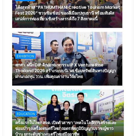
โค้งสุดท้าย! “PATHUMTHANI Creative Tourism Market
Fest 2026” ชวนชิม ช้อป ของดีเมืองปทุมธานี พร้อมสัมผัส
เสน่ห์การท่องเที่ยวเชิงสร้างสรรค์ ถึง 7 สิงหาคมนี้
EXHIBITION
สกสว. ผนึก DIP คิกออฟมหกรรม IP X Venture Rise
Thailand 2026 สร้างระบบนิเวศเชื่อมทรัพย์สินทางปัญญา
ผ่านกองทุน ววน. เพิ่มคุณค่างานวิจัยไทย
EDUCATION
ครั้งแรกในไทย! สจด. เปิดตัวสาขา ‘เทคโนโลยีการสร้างและ
ซ่อมบำรุงเครื่องดนตรีไทย’ ​ถอดรหัสภูมิปัญญาปราชญ์ชาว
บ้าน ยกระดับช่างดนตรีไทยสู่มืออาชีพ