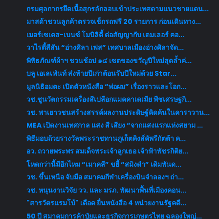
กรมศุลกากรยึดเนื้อสุกรลักลอบเข้าประเทศตามแนวชายแดน...
มาสด้าชวนลูกค้าตรวจเช็กรถฟรี 20 รายการ ก่อนเดินทาง...
เมอร์เซเดส-เบนซ์ โมบิลิตี้ ต่อสัญญากับ เดมเลอร์ คอ...
วาไรตี้สีสัน “อ่างศิลา เฟส” เทศบาลเมืองอ่างศิลาจัด...
พิพิธภัณฑ์ผ้าฯ ชวนช้อป ๑๔ เซตของขวัญปีใหม่สุดล้ำค่...
บลู เอเลเฟ่นท์ ส่งท้ายปีเก่าต้อนรับปีใหม่ด้วย Star...
มูลนิธิอมตะ เปิดตัวหนังสือ “พ่อผม” เรื่องราวและโอก...
วช.ชูนวัตกรรมเครื่องสีเปลือกแมคคาเดเมีย พืชเศรษฐกิ...
วช. พาเยาวชนสร้างสรรค์ผลงานประดิษฐ์คิดค้นในคาราวาน...
MEA เปิดงานเทศกาล แสง สี เสียง “จากแสงแรกแห่งสยาม ...
พิธีมอบถ้วยรางวัลพระราชทานภูเก็ตคิงส์คัพรีกัตต้า ค...
อว. ถวายพระพร สมเด็จพระเจ้าลูกเธอ เจ้าฟ้าพัชรกิติย...
โหดกว่านี้มีอีกไหม “เมาคลี” ขยี้ “สมิงดำ” เดิมพันด...
วช. ขึ้นเหนือ จับมือ สมาคมกีฬาเครื่องบินจำลองฯ ถ่า...
วช. หนุนงานวิจัย วว. และ มรภ. พัฒนาพื้นที่เมืองคอน...
"สารวัตรแรมโบ้" เดือด ยื่นหนังสือ 4 หน่วยงานรัฐคดี...
50 ปี สมาคมการค้าปุ๋ยและธุรกิจการเกษตรไทย ฉลองใหญ่...