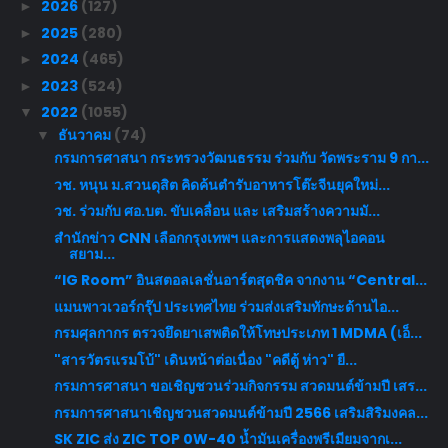
2026
(127)
►
2025
(280)
►
2024
(465)
►
2023
(524)
►
2022
(1055)
▼
ธันวาคม
(74)
▼
กรมการศาสนา กระทรวงวัฒนธรรม ร่วมกับ วัดพระราม 9 กา...
วช. หนุน ม.สวนดุสิต คิดค้นตำรับอาหารโต๊ะจีนยุคใหม่...
วช. ร่วมกับ ศอ.บต. ขับเคลื่อน และ เสริมสร้างความมั...
สำนักข่าว CNN เลือกกรุงเทพฯ และการแสดงพลุไอคอน
สยาม...
“IG Room” อินสตอลเลชั่นอาร์ตสุดชิค จากงาน “Central...
แมนพาวเวอร์กรุ๊ป ประเทศไทย ร่วมส่งเสริมทักษะด้านไอ...
กรมศุลกากร ตรวจยึดยาเสพติดให้โทษประเภท 1 MDMA (เอ็...
"สารวัตรแรมโบ้" เดินหน้าต่อเนื่อง "คดีตู้ ห่าว" ยื...
กรมการศาสนา ขอเชิญชวนร่วมกิจกรรม สวดมนต์ข้ามปี เสร...
กรมการศาสนาเชิญชวนสวดมนต์ข้ามปี 2566 เสริมสิริมงคล...
SK ZIC ส่ง ZIC TOP 0W-40 น้ำมันเครื่องพรีเมียมจากเ...