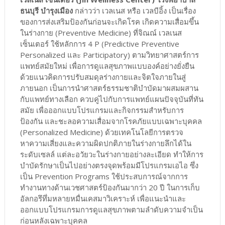
ธนบุรี บำรุงเมือง
กล่าวว่า เวลเนส หรือ เวลบีอิ้ง เป็นเรื่อง
ของการส่งเสริมป้องกันก่อนจะเกิดโรค เกิดความเสื่อมขึ้น
ในร่างกาย (Preventive Medicine) ที่จิณณ์ เวลเนส
เซ็นเตอร์ ใช้หลักการ 4 P (Predictive Preventive
Personalized และ Participatory) ตามวิทยาศาสตร์การ
แพทย์สมัยใหม่ เพื่อการดูแลสุขภาพแบบองค์อย่างยั่งยืน
ด้วยแนวคิดการปรับสมดุลร่างกายและจิตใจภายในสู่
ภายนอก เป็นการนำศาสตร์ธรรมชาติบำบัดมาผสมผสาน
กับแพทย์ทางเลือก ควบคู่ไปกับการแพทย์แผนปัจจุบันที่ทัน
สมัย เพื่อออกแบบโปรแกรมและกิจกรรมสำหรับการ
ป้องกัน และชะลอความเสื่อมจากโรคภัยแบบเฉพาะบุคคล
(Personalized Medicine) ด้วยเทคโนโลยีการตรวจ
หาความเสี่ยงและความผิดปกติภายในร่างกายลึกได้ใน
ระดับเซลล์ แต่ละอวัยวะในร่างกายอย่างละเอียด ทำให้การ
บำบัดรักษาเป็นไปอย่างตรงจุดพร้อมมีโปรแกรมเอไอ ซึ่ง
เป็น Prevention Programs ใช้ประสบการณ์จากการ
ทำงานทางด้านเวชศาสตร์ป้องกันมากว่า 20 ปี ในการเก็บ
อัลกอรึทึ่มหลายหมื่นเคสมาวิเคราะห์ เพื่อแนะนำและ
ออกแบบโปรแกรมการดูแลสุขภาพตามลำดับความจำเป็น
ก่อนหลังเฉพาะบุคคล