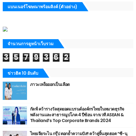
แบนเนอร์โฆษณาพร้อมลิงค์ (ตัวอย่าง)
จำนวนการดูหน้าเว็บรวม
3
5
7
9
3
6
2
ข่าวฮิต 10 อันดับ
ภาวะเหงื่อออกเป็นเลือด
กัลฟ์ คว้ารางวัลสุดยอดแบรนด์องค์กรไทยในหมวดธุรกิจ
พลังงานและสาธารณูปโภค 4 ปีซ้อน จากเวที ASEAN &
Thailand’s Top Corporate Brands 2024
ไทยเจียระไน กรุ๊ป ตอกย้ำความปัง!! คว้าคู่จิ้นสุดฮอต “ซี-นุ