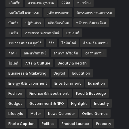
แก็ตเจ็ต
ความงาม สุขภาพ
ดิจิทัล
ท่องเที่ยว
เทคโนโลยี นวัตกรรม
ธุรกิจ การตลาด
นิทรรศการ งานมหกรรม
บันเทิง
ปฏิทินข่าว
ผลิตภัณฑ์ใหม่
พลังงาน สิ่งแวดล้อม
แฟชั่น
ภาพข่าวประชาสัมพันธ์
‎ยานยนต์‎
ราชการ สมาคม มูลนิธิ
รีวิว
ไลฟ์สไตล์
ศิลปะ วัฒนธรรม
สังคม
อสังหาริมทรัพย์
อาหาร เครื่องดื่ม
อุตสาหกรรม
ไฮไลท์
Arts & Culture
Beauty & Health
Business & Marketing
Digital
Education
Energy & Environment
Entertainment
Exhibition
Fashion
Finance & Investment
Food & Beverage
Gadget
Government & NPO
Highlight
Industry
Lifestyle
Motor
News Calendar
Online Games
Photo Caption
Politics
Product Launce
Property