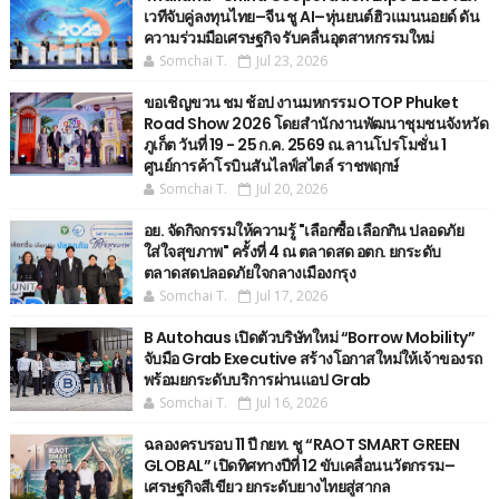
เวทีจับคู่ลงทุนไทย–จีน ชู AI–หุ่นยนต์ฮิวแมนนอยด์ ดัน
ความร่วมมือเศรษฐกิจ รับคลื่นอุตสาหกรรมใหม่
Somchai T.
Jul 23, 2026
ขอเชิญขวน ชม ช้อป งานมหกรรม OTOP Phuket
Road Show 2026 โดยสำนักงานพัฒนาชุมชนจังหวัด
ภูเก็ต วันที่ 19 - 25 ก.ค. 2569 ณ.ลานโปรโมชั่น 1
ศูนย์การค้าโรบินสันไลฟ์สไตล์ ราชพฤกษ์
Somchai T.
Jul 20, 2026
อย. จัดกิจกรรมให้ความรู้ "เลือกซื้อ เลือกกิน ปลอดภัย
ใส่ใจสุขภาพ" ครั้งที่ 4 ณ ตลาดสด อตก. ยกระดับ
ตลาดสดปลอดภัยใจกลางเมืองกรุง
Somchai T.
Jul 17, 2026
B Autohaus เปิดตัวบริษัทใหม่ “Borrow Mobility”
จับมือ Grab Executive สร้างโอกาสใหม่ให้เจ้าของรถ
พร้อมยกระดับบริการผ่านแอป Grab
Somchai T.
Jul 16, 2026
ฉลองครบรอบ 11 ปี กยท. ชู “RAOT SMART GREEN
GLOBAL” เปิดทิศทางปีที่ 12 ขับเคลื่อนนวัตกรรม–
เศรษฐกิจสีเขียว ยกระดับยางไทยสู่สากล