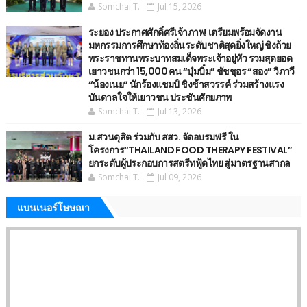
Somchai T.
Jul 15, 2026
ระยอง ประกาศศักดิ์ศรีเจ้าภาพ! เตรียมพร้อมจัดงาน
มหกรรมการศึกษาท้องถิ่นระดับชาติสุดยิ่งใหญ่ ชิงถ้วย
พระราชทานพระบาทสมเด็จพระเจ้าอยู่หัว รวมสุดยอด
เยาวชนกว่า 15,000 คน “บุ๋มบิ๋ม” ชัชชุอร “สอง” วิภาวี
“น้องเนย“ นักร้องแชมป์ ชิงช้าสวรรค์ ร่วมสร้างแรง
บันดาลใจให้เยาวชน ประชันศักยภาพ
Somchai T.
Jul 13, 2026
ม.สวนดุสิต ร่วมกับ สสว. จัดอบรมฟรี ใน
โครงการ“THAILAND FOOD THERAPY FESTIVAL”
ยกระดับผู้ประกอบการสตรีทฟู้ดไทย สู่มาตรฐานสากล
Somchai T.
Jul 09, 2026
แบนเนอร์โษษณา