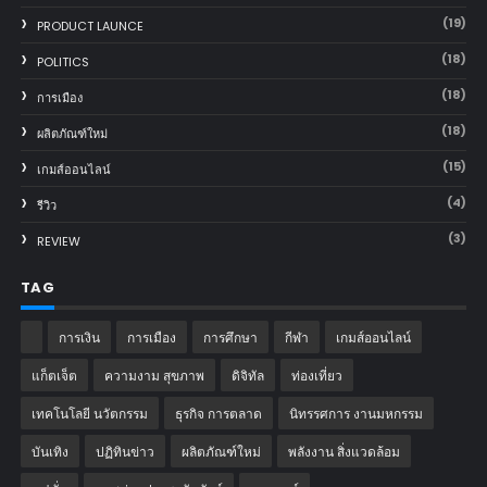
(19)
PRODUCT LAUNCE
(18)
POLITICS
(18)
การเมือง
(18)
ผลิตภัณฑ์ใหม่
(15)
เกมส์ออนไลน์
(4)
รีวิว
(3)
REVIEW
TAG
การเงิน
การเมือง
การศึกษา
กีฬา
เกมส์ออนไลน์
แก็ตเจ็ต
ความงาม สุขภาพ
ดิจิทัล
ท่องเที่ยว
เทคโนโลยี นวัตกรรม
ธุรกิจ การตลาด
นิทรรศการ งานมหกรรม
บันเทิง
ปฏิทินข่าว
ผลิตภัณฑ์ใหม่
พลังงาน สิ่งแวดล้อม