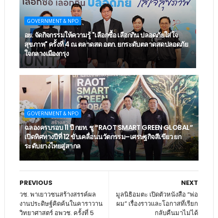
GOVERNMENT & NPO
อย. จัดกิจกรรมให้ความรู้ "เลือกซื้อ เลือกกิน ปลอดภัยใส่ใจ
สุขภาพ" ครั้งที่ 4 ณ ตลาดสด อตก. ยกระดับตลาดสดปลอดภัย
ใจกลางเมืองกรุง
GOVERNMENT & NPO
ฉลองครบรอบ 11 ปี กยท. ชู “RAOT SMART GREEN GLOBAL”
เปิดทิศทางปีที่ 12 ขับเคลื่อนนวัตกรรม–เศรษฐกิจสีเขียว ยก
ระดับยางไทยสู่สากล
PREVIOUS
NEXT
วช. พาเยาวชนสร้างสรรค์ผล
มูลนิธิอมตะ เปิดตัวหนังสือ “พ่อ
งานประดิษฐ์คิดค้นในคาราวาน
ผม” เรื่องราวและโอกาสที่เรียก
วิทยาศาสตร์ อพวช. ครั้งที่ 5
กลับคืนมาไม่ได้