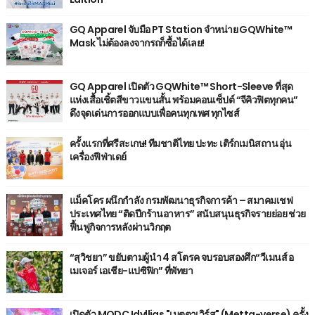
GQ Apparel จับมือ PT Station จำหน่าย GQWhite™
Mask ไม่ต้องลงจากรถก็ซื้อได้เลย!
GQ Apparel เปิดตัว GQWhite™ Short-Sleeve ที่สุด
แห่งเสื้อเชิ้ตสีขาวแขนสั้น พร้อมคอนเซ็ปต์ “จีคิวฟิตทุกคน”
ดึงจุดเด่นการออกแบบเพื่อคนทุกเพศ ทุกไซส์
ครั้งแรกที่ศรีสะเกษ! ทีมชาติไทย ปะทะ เติร์กเมนิสถาน อุ่น
เครื่องฟีฟ่าเดย์
แม็คโคร ผนึกกำลัง กรมพัฒนาธุรกิจการค้า – สมาคมเชฟ
ประเทศไทย “ติดปีกร้านอาหาร” สนับสนุนธุรกิจรายย่อย ช่วย
ฟื้นฟูกิจการหลังผ่านวิกฤต
“สุวิชยา” ขยับตามผู้นำ 4 สโตรค จบรอบสองศึก“วีเมนส์ อ
เมเจอร์ เอเชีย-แปซิฟิก” ที่พัทยา
เปิดตัว MQDC Idyllias "เมตตาเวิร์ส" (Metta-verse) ครั้ง