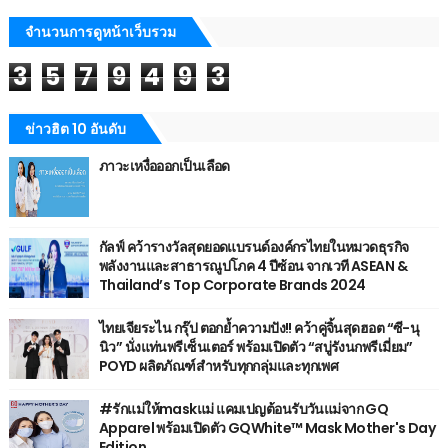
จำนวนการดูหน้าเว็บรวม
3
5
7
9
4
9
3
ข่าวฮิต 10 อันดับ
ภาวะเหงื่อออกเป็นเลือด
กัลฟ์ คว้ารางวัลสุดยอดแบรนด์องค์กรไทยในหมวดธุรกิจ
พลังงานและสาธารณูปโภค 4 ปีซ้อน จากเวที ASEAN &
Thailand’s Top Corporate Brands 2024
ไทยเจียระไน กรุ๊ป ตอกย้ำความปัง!! คว้าคู่จิ้นสุดฮอต “ซี-นุ
นิว” นั่งแท่นพรีเซ็นเตอร์ พร้อมเปิดตัว “สบู่รังนกพรีเมี่ยม”
POYD ผลิตภัณฑ์สำหรับทุกกลุ่มและทุกเพศ
#รักแม่ให้maskแม่ แคมเปญต้อนรับวันแม่จาก GQ
Apparel พร้อมเปิดตัว GQWhite™ Mask Mother's Day
Edition