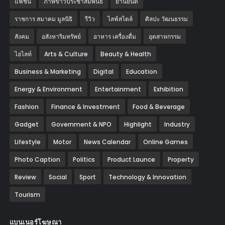
แฟชั่น
ภาพข่าวประชาสัมพันธ์
‎ยานยนต์‎
ราชการ สมาคม มูลนิธิ
รีวิว
ไลฟ์สไตล์
ศิลปะ วัฒนธรรม
สังคม
อสังหาริมทรัพย์
อาหาร เครื่องดื่ม
อุตสาหกรรม
ไฮไลท์
Arts & Culture
Beauty & Health
Business & Marketing
Digital
Education
Energy & Environment
Entertainment
Exhibition
Fashion
Finance & Investment
Food & Beverage
Gadget
Government & NPO
Highlight
Industry
Lifestyle
Motor
News Calendar
Online Games
Photo Caption
Politics
Product Launce
Property
Review
Social
Sport
Technology & Innovation
Tourism
แบนเนอร์โฆษณา