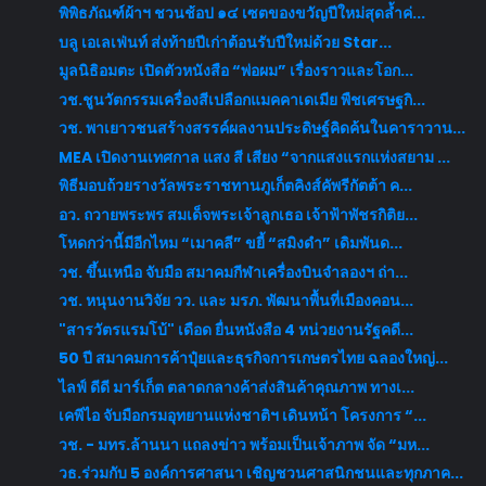
พิพิธภัณฑ์ผ้าฯ ชวนช้อป ๑๔ เซตของขวัญปีใหม่สุดล้ำค่...
บลู เอเลเฟ่นท์ ส่งท้ายปีเก่าต้อนรับปีใหม่ด้วย Star...
มูลนิธิอมตะ เปิดตัวหนังสือ “พ่อผม” เรื่องราวและโอก...
วช.ชูนวัตกรรมเครื่องสีเปลือกแมคคาเดเมีย พืชเศรษฐกิ...
วช. พาเยาวชนสร้างสรรค์ผลงานประดิษฐ์คิดค้นในคาราวาน...
MEA เปิดงานเทศกาล แสง สี เสียง “จากแสงแรกแห่งสยาม ...
พิธีมอบถ้วยรางวัลพระราชทานภูเก็ตคิงส์คัพรีกัตต้า ค...
อว. ถวายพระพร สมเด็จพระเจ้าลูกเธอ เจ้าฟ้าพัชรกิติย...
โหดกว่านี้มีอีกไหม “เมาคลี” ขยี้ “สมิงดำ” เดิมพันด...
วช. ขึ้นเหนือ จับมือ สมาคมกีฬาเครื่องบินจำลองฯ ถ่า...
วช. หนุนงานวิจัย วว. และ มรภ. พัฒนาพื้นที่เมืองคอน...
"สารวัตรแรมโบ้" เดือด ยื่นหนังสือ 4 หน่วยงานรัฐคดี...
50 ปี สมาคมการค้าปุ๋ยและธุรกิจการเกษตรไทย ฉลองใหญ่...
ไลฟ์ ดีดี มาร์เก็ต ตลาดกลางค้าส่งสินค้าคุณภาพ ทางเ...
เคพีไอ จับมือกรมอุทยานแห่งชาติฯ เดินหน้า โครงการ “...
วช. - มทร.ล้านนา แถลงข่าว พร้อมเป็นเจ้าภาพ จัด “มห...
วธ.ร่วมกับ 5 องค์การศาสนา เชิญชวนศาสนิกชนและทุกภาค...