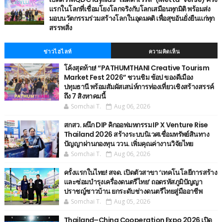
แรกในโลกที่เชื่อมโยงโลกจริงกับโลกเสมือนทุกมิติ พร้อมส่ง
มอบนวัตกรรมร่วมสร้างโลกในอุดมคติ เพื่อสุขอันยั่งยืนแก่ทุก
สรรพสิ่ง
ข่าวไฮไลท์
ความคิดเห็น
โค้งสุดท้าย! “PATHUMTHANI Creative Tourism
Market Fest 2026” ชวนชิม ช้อป ของดีเมือง
ปทุมธานี พร้อมสัมผัสเสน่ห์การท่องเที่ยวเชิงสร้างสรรค์
ถึง 7 สิงหาคมนี้
Somchai T.
Aug 06, 2026
สกสว. ผนึก DIP คิกออฟมหกรรม IP X Venture Rise
Thailand 2026 สร้างระบบนิเวศเชื่อมทรัพย์สินทาง
ปัญญาผ่านกองทุน ววน. เพิ่มคุณค่างานวิจัยไทย
Somchai T.
Aug 06, 2026
ครั้งแรกในไทย! สจด. เปิดตัวสาขา ‘เทคโนโลยีการสร้าง
และซ่อมบำรุงเครื่องดนตรีไทย’ ​ถอดรหัสภูมิปัญญา
ปราชญ์ชาวบ้าน ยกระดับช่างดนตรีไทยสู่มืออาชีพ
Somchai T.
Aug 05, 2026
Thailand–China Cooperation Expo 2026 เปิด