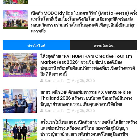
เปิดตัว MQDC Idyllias "เมตตาเวิร์ส" (Metta-verse) ครั้ง
แรกในโลกที่เชื่อมโยงโลกจริงกับโลกเสมือนทุกมิติ พร้อมส่ง
มอบนวัตกรรมร่วมสร้างโลกในอุดมคติ เพื่อสุขอันยั่งยืนแก่ทุก
สรรพสิ่ง
ข่าวไฮไลท์
ความคิดเห็น
โค้งสุดท้าย! “PATHUMTHANI Creative Tourism
Market Fest 2026” ชวนชิม ช้อป ของดีเมือง
ปทุมธานี พร้อมสัมผัสเสน่ห์การท่องเที่ยวเชิงสร้างสรรค์
ถึง 7 สิงหาคมนี้
Somchai T.
Aug 06, 2026
สกสว. ผนึก DIP คิกออฟมหกรรม IP X Venture Rise
Thailand 2026 สร้างระบบนิเวศเชื่อมทรัพย์สินทาง
ปัญญาผ่านกองทุน ววน. เพิ่มคุณค่างานวิจัยไทย
Somchai T.
Aug 06, 2026
ครั้งแรกในไทย! สจด. เปิดตัวสาขา ‘เทคโนโลยีการสร้าง
และซ่อมบำรุงเครื่องดนตรีไทย’ ​ถอดรหัสภูมิปัญญา
ปราชญ์ชาวบ้าน ยกระดับช่างดนตรีไทยสู่มืออาชีพ