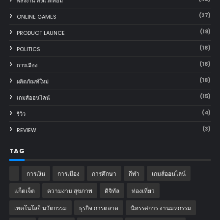
พลังงาน สิ่งแวดล้อม
(27)
ONLINE GAMES
(19)
PRODUCT LAUNCE
(18)
POLITICS
(18)
การเมือง
(18)
ผลิตภัณฑ์ใหม่
(15)
เกมส์ออนไลน์
(4)
รีวิว
(3)
REVIEW
TAG
การเงิน
การเมือง
การศึกษา
กีฬา
เกมส์ออนไลน์
แก็ตเจ็ต
ความงาม สุขภาพ
ดิจิทัล
ท่องเที่ยว
เทคโนโลยี นวัตกรรม
ธุรกิจ การตลาด
นิทรรศการ งานมหกรรม