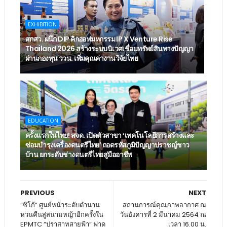
EXHIBITION
สกสว. ผนึก DIP คิกออฟมหกรรม IP X Venture Rise
Thailand 2026 สร้างระบบนิเวศเชื่อมทรัพย์สินทางปัญญา
ผ่านกองทุน ววน. เพิ่มคุณค่างานวิจัยไทย
EDUCATION
ครั้งแรกในไทย! สจด. เปิดตัวสาขา ‘เทคโนโลยีการสร้างและ
ซ่อมบำรุงเครื่องดนตรีไทย’ ​ถอดรหัสภูมิปัญญาปราชญ์ชาว
บ้าน ยกระดับช่างดนตรีไทยสู่มืออาชีพ
PREVIOUS
NEXT
“ซิโก้” ศูนย์หน้าระดับตำนาน
สถานการณ์คุณภาพอากาศ ณ
หวนคืนสู่สนามหญ้าอีกครั้งใน
วันอังคารที่ 2 มีนาคม 2564 ณ
EPMTC “ปราสาทสายฟ้า” ฟาด
เวลา 16.00 น.