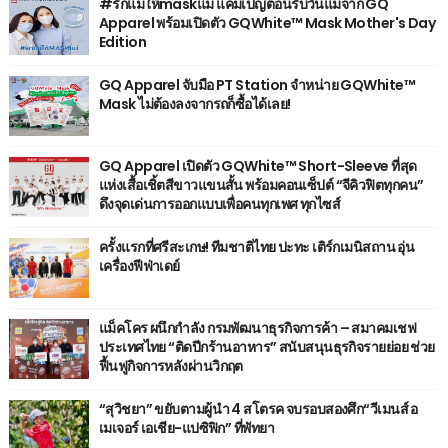
#รักแม่ให้maskแม่ แคมเปญต้อนรับวันแม่จาก GQ
Apparel พร้อมเปิดตัว GQWhite™ Mask Mother's Day
Edition
GQ Apparel จับมือ PT Station จำหน่าย GQWhite™
Mask ไม่ต้องลงจากรถก็ซื้อได้เลย!
GQ Apparel เปิดตัว GQWhite™ Short-Sleeve ที่สุด
แห่งเสื้อเชิ้ตสีขาวแขนสั้น พร้อมคอนเซ็ปต์ “จีคิวฟิตทุกคน”
ดึงจุดเด่นการออกแบบเพื่อคนทุกเพศ ทุกไซส์
ครั้งแรกที่ศรีสะเกษ! ทีมชาติไทย ปะทะ เติร์กเมนิสถาน อุ่น
เครื่องฟีฟ่าเดย์
แม็คโคร ผนึกกำลัง กรมพัฒนาธุรกิจการค้า – สมาคมเชฟ
ประเทศไทย “ติดปีกร้านอาหาร” สนับสนุนธุรกิจรายย่อย ช่วย
ฟื้นฟูกิจการหลังผ่านวิกฤต
“สุวิชยา” ขยับตามผู้นำ 4 สโตรค จบรอบสองศึก“วีเมนส์ อ
เมเจอร์ เอเชีย-แปซิฟิก” ที่พัทยา