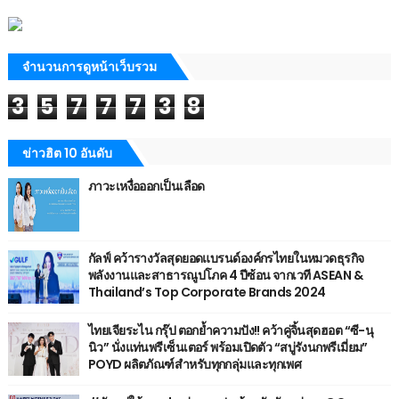
จำนวนการดูหน้าเว็บรวม
3
5
7
7
7
3
8
ข่าวฮิต 10 อันดับ
ภาวะเหงื่อออกเป็นเลือด
กัลฟ์ คว้ารางวัลสุดยอดแบรนด์องค์กรไทยในหมวดธุรกิจ
พลังงานและสาธารณูปโภค 4 ปีซ้อน จากเวที ASEAN &
Thailand’s Top Corporate Brands 2024
ไทยเจียระไน กรุ๊ป ตอกย้ำความปัง!! คว้าคู่จิ้นสุดฮอต “ซี-นุ
นิว” นั่งแท่นพรีเซ็นเตอร์ พร้อมเปิดตัว “สบู่รังนกพรีเมี่ยม”
POYD ผลิตภัณฑ์สำหรับทุกกลุ่มและทุกเพศ