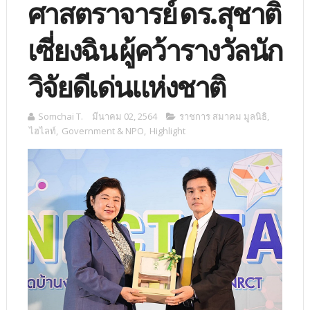
ศาสตราจารย์ ดร.สุชาติ
เซี่ยงฉิน ผู้คว้ารางวัลนัก
วิจัยดีเด่นแห่งชาติ
Somchai T.
มีนาคม 02, 2564
ราชการ สมาคม มูลนิธิ
,
ไฮไลท์
,
Government & NPO
,
Highlight