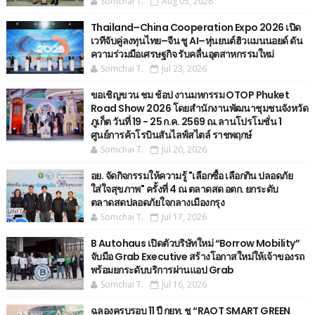
Somchai T.
Aug 05, 2026
Thailand–China Cooperation Expo 2026 เปิด
เวทีจับคู่ลงทุนไทย–จีน ชู AI–หุ่นยนต์ฮิวแมนนอยด์ ดัน
ความร่วมมือเศรษฐกิจ รับคลื่นอุตสาหกรรมใหม่
Somchai T.
Jul 23, 2026
ขอเชิญขวน ชม ช้อป งานมหกรรม OTOP Phuket
Road Show 2026 โดยสำนักงานพัฒนาชุมชนจังหวัด
ภูเก็ต วันที่ 19 - 25 ก.ค. 2569 ณ.ลานโปรโมชั่น 1
ศูนย์การค้าโรบินสันไลฟ์สไตล์ ราชพฤกษ์
Somchai T.
Jul 20, 2026
อย. จัดกิจกรรมให้ความรู้ "เลือกซื้อ เลือกกิน ปลอดภัย
ใส่ใจสุขภาพ" ครั้งที่ 4 ณ ตลาดสด อตก. ยกระดับ
ตลาดสดปลอดภัยใจกลางเมืองกรุง
Somchai T.
Jul 17, 2026
B Autohaus เปิดตัวบริษัทใหม่ “Borrow Mobility”
จับมือ Grab Executive สร้างโอกาสใหม่ให้เจ้าของรถ
พร้อมยกระดับบริการผ่านแอป Grab
Somchai T.
Jul 16, 2026
ฉลองครบรอบ 11 ปี กยท. ชู “RAOT SMART GREEN