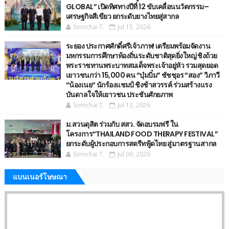
GLOBAL” เปิดทิศทางปีที่ 12 ขับเคลื่อนนวัตกรรม–
เศรษฐกิจสีเขียว ยกระดับยางไทยสู่สากล
Somchai T.
Jul 15, 2026
ระยอง ประกาศศักดิ์ศรีเจ้าภาพ! เตรียมพร้อมจัดงาน
มหกรรมการศึกษาท้องถิ่นระดับชาติสุดยิ่งใหญ่ ชิงถ้วย
พระราชทานพระบาทสมเด็จพระเจ้าอยู่หัว รวมสุดยอด
เยาวชนกว่า 15,000 คน “บุ๋มบิ๋ม” ชัชชุอร “สอง” วิภาวี
“น้องเนย“ นักร้องแชมป์ ชิงช้าสวรรค์ ร่วมสร้างแรง
บันดาลใจให้เยาวชน ประชันศักยภาพ
Somchai T.
Jul 13, 2026
ม.สวนดุสิต ร่วมกับ สสว. จัดอบรมฟรี ใน
โครงการ“THAILAND FOOD THERAPY FESTIVAL”
ยกระดับผู้ประกอบการสตรีทฟู้ดไทย สู่มาตรฐานสากล
Somchai T.
Jul 09, 2026
แบนเนอร์โษษณา