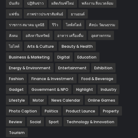
บันเทิง
ปฏิทินข่าว
ผลิตภัณฑ์ใหม่
พลังงาน สิ่งแวดล้อม
แฟชั่น
ภาพข่าวประชาสัมพันธ์
‎ยานยนต์‎
ราชการ สมาคม มูลนิธิ
รีวิว
ไลฟ์สไตล์
ศิลปะ วัฒนธรรม
สังคม
อสังหาริมทรัพย์
อาหาร เครื่องดื่ม
อุตสาหกรรม
ไฮไลท์
Arts & Culture
Beauty & Health
Business & Marketing
Digital
Education
Energy & Environment
Entertainment
Exhibition
Fashion
Finance & Investment
Food & Beverage
Gadget
Government & NPO
Highlight
Industry
Lifestyle
Motor
News Calendar
Online Games
Photo Caption
Politics
Product Launce
Property
Review
Social
Sport
Technology & Innovation
Tourism