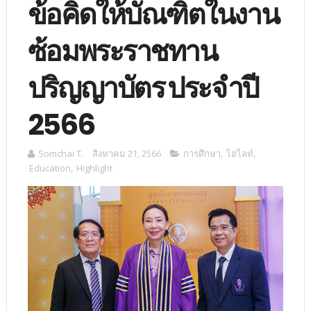
ข้อคิดให้บัณฑิตในงาน
ซ้อมพระราชทาน
ปริญญาบัตร ประจำปี
2566
Somchai T.
สิงหาคม 21, 2566
การศึกษา
,
ไฮไลท์
,
Education
,
Highlight