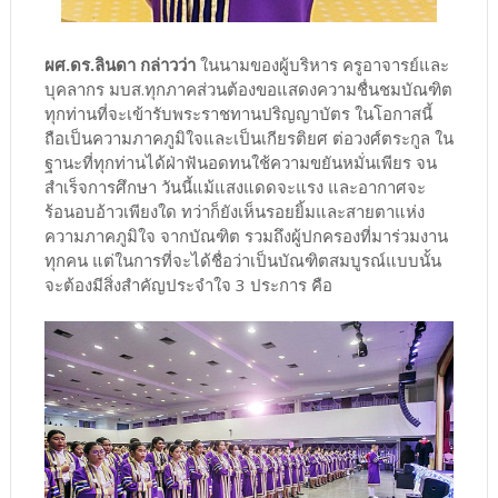
ผศ.ดร.ลินดา กล่าวว่า
ในนามของผู้บริหาร ครูอาจารย์และ
บุคลากร มบส.ทุกภาคส่วนต้องขอแสดงความชื่นชมบัณฑิต
ทุกท่านที่จะเข้ารับพระราชทานปริญญาบัตร ในโอกาสนี้
ถือเป็นความภาคภูมิใจและเป็นเกียรติยศ ต่อวงศ์ตระกูล ใน
ฐานะที่ทุกท่านได้ฝ่าฟันอดทนใช้ความขยันหมั่นเพียร จน
สำเร็จการศึกษา วันนี้แม้แสงแดดจะแรง และอากาศจะ
ร้อนอบอ้าวเพียงใด ทว่าก็ยังเห็นรอยยิ้มและสายตาแห่ง
ความภาคภูมิใจ จากบัณฑิต รวมถึงผู้ปกครองที่มาร่วมงาน
ทุกคน แต่ในการที่จะได้ชื่อว่าเป็นบัณฑิตสมบูรณ์แบบนั้น
จะต้องมีสิ่งสำคัญประจำใจ 3 ประการ คือ