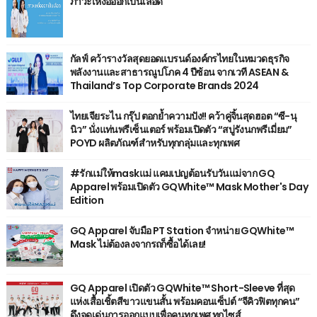
ภาวะเหงื่อออกเป็นเลือด
กัลฟ์ คว้ารางวัลสุดยอดแบรนด์องค์กรไทยในหมวดธุรกิจ
พลังงานและสาธารณูปโภค 4 ปีซ้อน จากเวที ASEAN &
Thailand’s Top Corporate Brands 2024
ไทยเจียระไน กรุ๊ป ตอกย้ำความปัง!! คว้าคู่จิ้นสุดฮอต “ซี-นุ
นิว” นั่งแท่นพรีเซ็นเตอร์ พร้อมเปิดตัว “สบู่รังนกพรีเมี่ยม”
POYD ผลิตภัณฑ์สำหรับทุกกลุ่มและทุกเพศ
#รักแม่ให้maskแม่ แคมเปญต้อนรับวันแม่จาก GQ
Apparel พร้อมเปิดตัว GQWhite™ Mask Mother's Day
Edition
GQ Apparel จับมือ PT Station จำหน่าย GQWhite™
Mask ไม่ต้องลงจากรถก็ซื้อได้เลย!
GQ Apparel เปิดตัว GQWhite™ Short-Sleeve ที่สุด
แห่งเสื้อเชิ้ตสีขาวแขนสั้น พร้อมคอนเซ็ปต์ “จีคิวฟิตทุกคน”
ดึงจุดเด่นการออกแบบเพื่อคนทุกเพศ ทุกไซส์