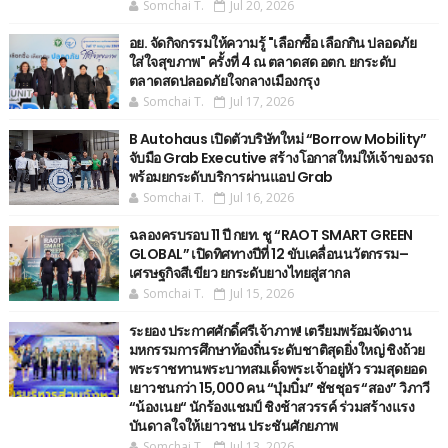
Somchai T.
Jul 20, 2026
อย. จัดกิจกรรมให้ความรู้ "เลือกซื้อ เลือกกิน ปลอดภัย
ใส่ใจสุขภาพ" ครั้งที่ 4 ณ ตลาดสด อตก. ยกระดับ
ตลาดสดปลอดภัยใจกลางเมืองกรุง
Somchai T.
Jul 17, 2026
B Autohaus เปิดตัวบริษัทใหม่ “Borrow Mobility”
จับมือ Grab Executive สร้างโอกาสใหม่ให้เจ้าของรถ
พร้อมยกระดับบริการผ่านแอป Grab
Somchai T.
Jul 16, 2026
ฉลองครบรอบ 11 ปี กยท. ชู “RAOT SMART GREEN
GLOBAL” เปิดทิศทางปีที่ 12 ขับเคลื่อนนวัตกรรม–
เศรษฐกิจสีเขียว ยกระดับยางไทยสู่สากล
Somchai T.
Jul 15, 2026
ระยอง ประกาศศักดิ์ศรีเจ้าภาพ! เตรียมพร้อมจัดงาน
มหกรรมการศึกษาท้องถิ่นระดับชาติสุดยิ่งใหญ่ ชิงถ้วย
พระราชทานพระบาทสมเด็จพระเจ้าอยู่หัว รวมสุดยอด
เยาวชนกว่า 15,000 คน “บุ๋มบิ๋ม” ชัชชุอร “สอง” วิภาวี
“น้องเนย“ นักร้องแชมป์ ชิงช้าสวรรค์ ร่วมสร้างแรง
บันดาลใจให้เยาวชน ประชันศักยภาพ
Somchai T.
Jul 13, 2026