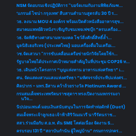
NSM จัดอบรมเชิงปฏิบัติการ "บอร์ดเกมกับงานพิพิธภัณฑ...
‘แกรนด์ ไชน่า กรุงเทพ’ สืบสานตำนานสูตรลับ 30 ปี ร...
วธ. ลงนาม MOU 4 องค์กร พร้อมเปิดตัวหนังสืออาหารสุข...
สมาคมแพทย์ผิวหนังฯ เชิญรับชมเพจเฟซบุ๊ก “ครบเครื่อง...
วธ. จัดพิธีทางศาสนามหามงคล โชว์สิ่งศักดิ์สิทธิ์ล้ำ...
มูลนิธิเฮอริเทจ (ประเทศไทย) มอบเครื่องดื่มในเครือเ...
วช.จัดเสวนา "การขับเคลื่อนเครือข่ายนักวิจัยโดยใช้ก...
รัฐบาลไทยได้ประกาศเป้าหมายสำคัญในที่ประชุม COP26 ท...
วธ. เดินหน้าโครงการ “บุญแห่งทาน อาหารแห่งศรัทธา” เ...
ศน. จัดแสดงสวนแสงแห่งศรัทธา “มหัศจรรย์ประทีปแห่งศร...
ศิลปากร - มทร.อีสาน คว้าถ้วยรางวัล Platinum Award ...
กรมสมเด็จพระเทพรัตนราชสุดาฯ ทรงเปิดงานมหกรรมงา
นวิจ...
นิปปอนเพนต์ มอบเงินสนับสนุนในการจัดทำท่อดักท์ (Duct)
สมเด็จพระเจ้าลูกเธอ เจ้าฟ้าสิริวัณณวรี นารีรัตนราช...
สสว.ร่วมมือกับ ส.อ.ท. ดัน SME โตต่อเนื่อง จัดงาน S...
ครบรอบ 131 ปี “สถาบันกำนัน ผู้ใหญ่บ้าน” กรมการปกคร...