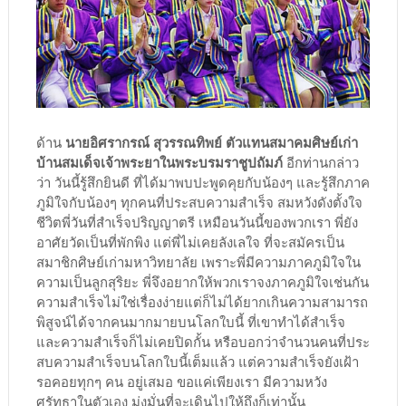
ด้าน
นายอิศรากรณ์ สุวรรณทิพย์ ตัวแทนสมาคมศิษย์เก่า
บ้านสมเด็จเจ้าพระยาในพระบรมราชูปถัมภ์
อีกท่านกล่าว
ว่า วันนี้รู้สึกยินดี ที่ได้มาพบปะพูดคุยกับน้องๆ และรู้สึกภาค
ภูมิใจกับน้องๆ ทุกคนที่ประสบความสําเร็จ สมหวังดังตั้งใจ
ชีวิตพี่วันที่สำเร็จปริญญาตรี เหมือนวันนี้ของพวกเรา พี่ยัง
อาศัยวัดเป็นที่พักพิง แต่พี่ไม่เคยลังเลใจ ที่จะสมัครเป็น
สมาชิกศิษย์เก่ามหาวิทยาลัย เพราะพี่มีความภาคภูมิใจใน
ความเป็นลูกสุริยะ พี่จึงอยากให้พวกเราจงภาคภูมิใจเช่นกัน
ความสำเร็จไม่ใช่เรื่องง่ายแต่ก็ไม่ได้ยากเกินความสามารถ
พิสูจน์ได้จากคนมากมายบนโลกใบนี้ ที่เขาทำได้สำเร็จ
และความสำเร็จก็ไม่เคยปิดกั้น หรือบอกว่าจำนวนคนที่ประ
สบความสําเร็จบนโลกใบนี้เต็มแล้ว แต่ความสำเร็จยังเฝ้า
รอคอยทุกๆ คน อยู่เสมอ ขอแค่เพียงเรา มีความหวัง
ศรัทธาในตัวเอง มุ่งมั่นที่จะเดินไปให้ถึงก็เท่านั้น