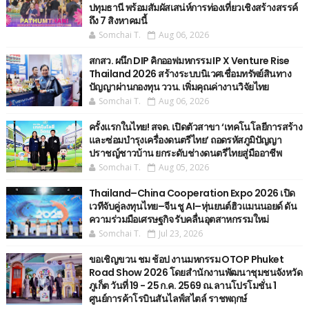
ปทุมธานี พร้อมสัมผัสเสน่ห์การท่องเที่ยวเชิงสร้างสรรค์
ถึง 7 สิงหาคมนี้
Somchai T.
Aug 06, 2026
สกสว. ผนึก DIP คิกออฟมหกรรม IP X Venture Rise
Thailand 2026 สร้างระบบนิเวศเชื่อมทรัพย์สินทาง
ปัญญาผ่านกองทุน ววน. เพิ่มคุณค่างานวิจัยไทย
Somchai T.
Aug 06, 2026
ครั้งแรกในไทย! สจด. เปิดตัวสาขา ‘เทคโนโลยีการสร้าง
และซ่อมบำรุงเครื่องดนตรีไทย’ ​ถอดรหัสภูมิปัญญา
ปราชญ์ชาวบ้าน ยกระดับช่างดนตรีไทยสู่มืออาชีพ
Somchai T.
Aug 05, 2026
Thailand–China Cooperation Expo 2026 เปิด
เวทีจับคู่ลงทุนไทย–จีน ชู AI–หุ่นยนต์ฮิวแมนนอยด์ ดัน
ความร่วมมือเศรษฐกิจ รับคลื่นอุตสาหกรรมใหม่
Somchai T.
Jul 23, 2026
ขอเชิญขวน ชม ช้อป งานมหกรรม OTOP Phuket
Road Show 2026 โดยสำนักงานพัฒนาชุมชนจังหวัด
ภูเก็ต วันที่ 19 - 25 ก.ค. 2569 ณ.ลานโปรโมชั่น 1
ศูนย์การค้าโรบินสันไลฟ์สไตล์ ราชพฤกษ์