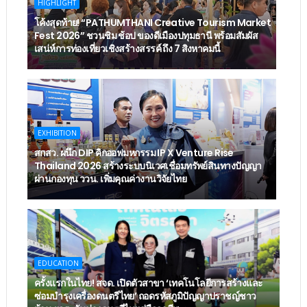
HIGHLIGHT
โค้งสุดท้าย! “PATHUMTHANI Creative Tourism Market
Fest 2026” ชวนชิม ช้อป ของดีเมืองปทุมธานี พร้อมสัมผัส
เสน่ห์การท่องเที่ยวเชิงสร้างสรรค์ ถึง 7 สิงหาคมนี้
EXHIBITION
สกสว. ผนึก DIP คิกออฟมหกรรม IP X Venture Rise
Thailand 2026 สร้างระบบนิเวศเชื่อมทรัพย์สินทางปัญญา
ผ่านกองทุน ววน. เพิ่มคุณค่างานวิจัยไทย
EDUCATION
ครั้งแรกในไทย! สจด. เปิดตัวสาขา ‘เทคโนโลยีการสร้างและ
ซ่อมบำรุงเครื่องดนตรีไทย’ ​ถอดรหัสภูมิปัญญาปราชญ์ชาว