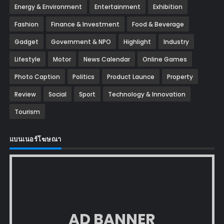
Energy & Environment
Entertainment
Exhibition
Fashion
Finance & Investment
Food & Beverage
Gadget
Government & NPO
Highlight
Industry
Lifestyle
Motor
News Calendar
Online Games
Photo Caption
Politics
Product Launce
Property
Review
Social
Sport
Technology & Innovation
Tourism
แบนเนอร์โฆษณา
AD BANNER