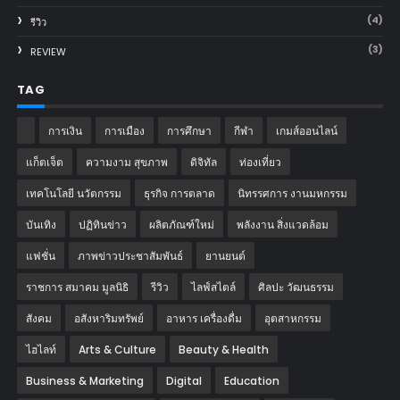
(4)
รีวิว
(3)
REVIEW
TAG
การเงิน
การเมือง
การศึกษา
กีฬา
เกมส์ออนไลน์
แก็ตเจ็ต
ความงาม สุขภาพ
ดิจิทัล
ท่องเที่ยว
เทคโนโลยี นวัตกรรม
ธุรกิจ การตลาด
นิทรรศการ งานมหกรรม
บันเทิง
ปฏิทินข่าว
ผลิตภัณฑ์ใหม่
พลังงาน สิ่งแวดล้อม
แฟชั่น
ภาพข่าวประชาสัมพันธ์
‎ยานยนต์‎
ราชการ สมาคม มูลนิธิ
รีวิว
ไลฟ์สไตล์
ศิลปะ วัฒนธรรม
สังคม
อสังหาริมทรัพย์
อาหาร เครื่องดื่ม
อุตสาหกรรม
ไฮไลท์
Arts & Culture
Beauty & Health
Business & Marketing
Digital
Education