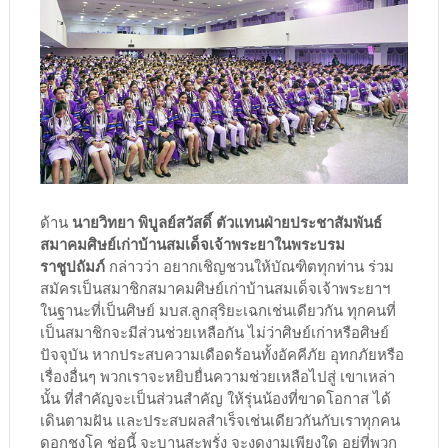
ด้าน
นายวิทยา พิบูลย์สวัสดิ์ ตัวแทนฝ่ายประชาสัมพันธ์
สมาคมศิษย์เก่าบ้านสมเด็จเจ้าพระยาในพระบรม
ราชูปถัมภ์
กล่าวว่า อยากเชิญชวนให้บัณฑิตทุกท่าน ร่วม
สมัครเป็นสมาชิกสมาคมศิษย์เก่าบ้านสมเด็จเจ้าพระยาฯ
ในฐานะที่เป็นศิษย์ มบส.ลูกสุริยะเฉกเช่นเดียวกัน ทุกคนที่
เป็นสมาชิกจะมีส่วนช่วยเหลือกัน ไม่ว่าศิษย์เก่าหรือศิษย์
ปัจจุบัน หากประสบความเดือดร้อนทั้งอัคคีภัย อุทกภัยหรือ
เรื่องอื่นๆ พวกเราจะหยิบยื่นความช่วยเหลือไปสู่ เขาเหล่า
นั้น ที่สำคัญจะเป็นส่วนสำคัญ ให้รุ่นน้องที่ขาดโอกาส ได้
เดินตามฝัน และประสบผลสำเร็จเช่นเดียวกันกับเราทุกคน
ดอกชงโค ช่อนี้ จะบานสะพรั่ง จะงดงามเพียงใด อยู่ที่พวก