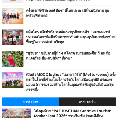
ครั้งแรกที่ศรีสะเกษ! ทีมชาติไทย ปะทะ เติร์กเมนิสถาน อุ่น
เครื่องฟีฟ่าเดย์
แม็คโคร ผนึกกำลัง กรมพัฒนาธุรกิจการค้า – สมาคมเชฟ
ประเทศไทย “ติดปีกร้านอาหาร” สนับสนุนธุรกิจรายย่อย ช่วย
ฟื้นฟูกิจการหลังผ่านวิกฤต
“สุวิชยา” ขยับตามผู้นำ 4 สโตรค จบรอบสองศึก“วีเมนส์ อ
เมเจอร์ เอเชีย-แปซิฟิก” ที่พัทยา
เปิดตัว MQDC Idyllias "เมตตาเวิร์ส" (Metta-verse) ครั้ง
แรกในโลกที่เชื่อมโยงโลกจริงกับโลกเสมือนทุกมิติ พร้อมส่ง
มอบนวัตกรรมร่วมสร้างโลกในอุดมคติ เพื่อสุขอันยั่งยืนแก่ทุก
สรรพสิ่ง
ข่าวไฮไลท์
ความคิดเห็น
โค้งสุดท้าย! “PATHUMTHANI Creative Tourism
Market Fest 2026” ชวนชิม ช้อป ของดีเมือง