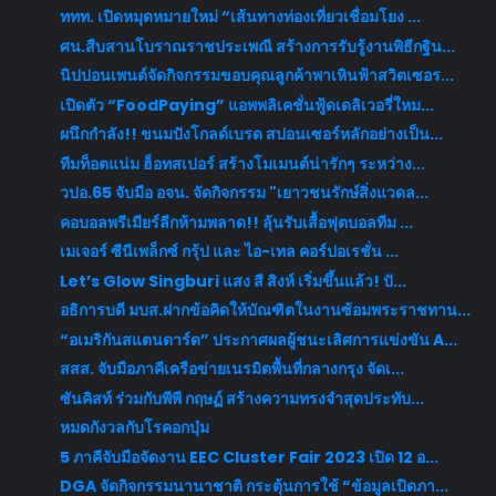
ททท. เปิดหมุดหมายใหม่ “เส้นทางท่องเที่ยวเชื่อมโยง ...
ศน.สืบสานโบราณราชประเพณี สร้างการรับรู้งานพิธีกฐิน...
นิปปอนเพนต์จัดกิจกรรมขอบคุณลูกค้าพาเหินฟ้าสวิตเซอร...
เปิดตัว “FoodPaying” แอพพลิเคชั่นฟู้ดเดลิเวอรี่ใหม...
ผนึกกำลัง!! ขนมปังโกลด์เบรด สปอนเซอร์หลักอย่างเป็น...
ทีมท็อตแน่ม ฮ็อทสเปอร์ สร้างโมเมนต์น่ารักๆ ระหว่าง...
วปอ.65 จับมือ อจน. จัดกิจกรรม "เยาวชนรักษ์สิ่งแวดล...
คอบอลพรีเมียร์ลีกห้ามพลาด!! ลุ้นรับเสื้อฟุตบอลทีม ...
เมเจอร์ ซีนีเพล็กซ์ กรุ้ป และ ไอ-เทล คอร์ปอเรชั่น ...
Let’s Glow Singburi แสง สี สิงห์ เริ่มขึ้นแล้ว! ปั...
อธิการบดี มบส.ฝากข้อคิดให้บัณฑิตในงานซ้อมพระราชทาน...
“อเมริกันสแตนดาร์ด” ประกาศผลผู้ชนะเลิศการแข่งขัน A...
สสส. จับมือภาคีเครือข่ายเนรมิตพื้นที่กลางกรุง จัดเ...
ซันคิสท์ ร่วมกับพีพี กฤษฏ์ สร้างความทรงจำสุดประทับ...
หมดกังวลกับโรคอกบุ๋ม
5 ภาคีจับมือจัดงาน EEC Cluster Fair 2023 เปิด 12 อ...
DGA จัดกิจกรรมนานาชาติ กระตุ้นการใช้ “ข้อมูลเปิดภา...