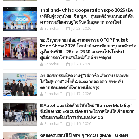
Thailand–China Cooperation Expo 2026 เปิด
เวทีจับคู่ลงทุนไทย–จีน ชู AI–หุ่นยนต์ฮิวแมนนอยด์ ดัน
ความร่วมมือเศรษฐกิจ รับคลื่นอุตสาหกรรมใหม่
Somchai T.
Jul 23, 2026
ขอเชิญขวน ชม ช้อป งานมหกรรม OTOP Phuket
Road Show 2026 โดยสำนักงานพัฒนาชุมชนจังหวัด
ภูเก็ต วันที่ 19 - 25 ก.ค. 2569 ณ.ลานโปรโมชั่น 1
ศูนย์การค้าโรบินสันไลฟ์สไตล์ ราชพฤกษ์
Somchai T.
Jul 20, 2026
อย. จัดกิจกรรมให้ความรู้ "เลือกซื้อ เลือกกิน ปลอดภัย
ใส่ใจสุขภาพ" ครั้งที่ 4 ณ ตลาดสด อตก. ยกระดับ
ตลาดสดปลอดภัยใจกลางเมืองกรุง
Somchai T.
Jul 17, 2026
B Autohaus เปิดตัวบริษัทใหม่ “Borrow Mobility”
จับมือ Grab Executive สร้างโอกาสใหม่ให้เจ้าของรถ
พร้อมยกระดับบริการผ่านแอป Grab
Somchai T.
Jul 16, 2026
ฉลองครบรอบ 11 ปี กยท. ชู “RAOT SMART GREEN