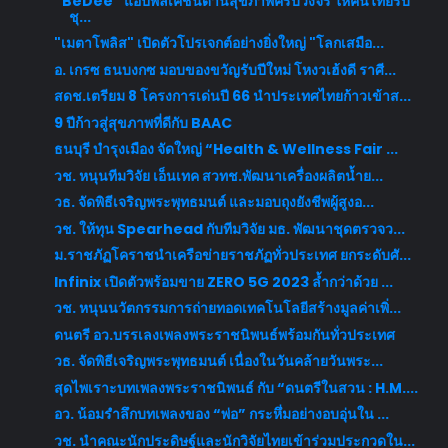
“BeDee” แอปพลิเคชันด้านสุขภาพครบวงจร ให้คนไทยรับ
ชุ...
"เมตาโพลิส" เปิดตัวโปรเจกต์อย่างยิ่งใหญ่ "โลกเสมือ...
อ. เกรซ ธนบงกซ มอบของขวัญรับปีใหม่ โหงวเฮ้งดี ราศี...
สดช.เตรียม 8 โครงการเด่นปี 66 นำประเทศไทยก้าวเข้าส...
9 ปีก้าวสู่สุขภาพที่ดีกับ BAAC
ธนบุรี บำรุงเมือง จัดใหญ่ “Health & Wellness Fair ...
วช. หนุนทีมวิจัย เอ็นเทค สวทช.พัฒนาเครื่องผลิตน้ำย...
วธ. จัดพิธีเจริญพระพุทธมนต์ และมอบถุงยังชีพผู้สูงอ...
วช. ให้ทุน Spearhead กับทีมวิจัย มธ. พัฒนาชุดตรวจว...
ม.ราชภัฏโคราชนำเครือข่ายราชภัฏทั่วประเทศ ยกระดับศั...
Infinix เปิดตัวพร้อมขาย ZERO 5G 2023 ล้ำกว่าด้วย ...
วช. หนุนนวัตกรรมการถ่ายทอดเทคโนโลยีสร้างมูลค่าเพิ่...
ดนตรี อว.บรรเลงเพลงพระราชนิพนธ์พร้อมกันทั่วประเทศ
วธ. จัดพิธีเจริญพระพุทธมนต์ เนื่องในวันคล้ายวันพระ...
สุดไพเราะบทเพลงพระราชนิพนธ์ กับ “ดนตรีในสวน : H.M....
อว. น้อมรำลึกบทเพลงของ “พ่อ” กระหึ่มอย่างอบอุ่นใน ...
วช. นำคณะนักประดิษฐ์และนักวิจัยไทยเข้าร่วมประกวดใน...