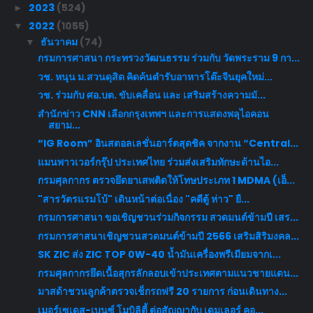
2023
(524)
►
2022
(1055)
▼
ธันวาคม
(74)
▼
กรมการศาสนา กระทรวงวัฒนธรรม ร่วมกับ วัดพระราม 9 กา...
วช. หนุน ม.สวนดุสิต คิดค้นตำรับอาหารโต๊ะจีนยุคใหม่...
วช. ร่วมกับ ศอ.บต. ขับเคลื่อน และ เสริมสร้างความมั...
สำนักข่าว CNN เลือกกรุงเทพฯ และการแสดงพลุไอคอน
สยาม...
“IG Room” อินสตอลเลชั่นอาร์ตสุดชิค จากงาน “Central...
แมนพาวเวอร์กรุ๊ป ประเทศไทย ร่วมส่งเสริมทักษะด้านไอ...
กรมศุลกากร ตรวจยึดยาเสพติดให้โทษประเภท 1 MDMA (เอ็...
"สารวัตรแรมโบ้" เดินหน้าต่อเนื่อง "คดีตู้ ห่าว" ยื...
กรมการศาสนา ขอเชิญชวนร่วมกิจกรรม สวดมนต์ข้ามปี เสร...
กรมการศาสนาเชิญชวนสวดมนต์ข้ามปี 2566 เสริมสิริมงคล...
SK ZIC ส่ง ZIC TOP 0W-40 น้ำมันเครื่องพรีเมียมจากเ...
กรมศุลกากรยึดเนื้อสุกรลักลอบเข้าประเทศตามแนวชายแดน...
มาสด้าชวนลูกค้าตรวจเช็กรถฟรี 20 รายการ ก่อนเดินทาง...
เมอร์เซเดส-เบนซ์ โมบิลิตี้ ต่อสัญญากับ เดมเลอร์ คอ...