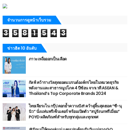
จำนวนการดูหน้าเว็บรวม
3
5
8
1
5
4
3
ข่าวฮิต 10 อันดับ
ภาวะเหงื่อออกเป็นเลือด
กัลฟ์ คว้ารางวัลสุดยอดแบรนด์องค์กรไทยในหมวดธุรกิจ
พลังงานและสาธารณูปโภค 4 ปีซ้อน จากเวที ASEAN &
Thailand’s Top Corporate Brands 2024
ไทยเจียระไน กรุ๊ป ตอกย้ำความปัง!! คว้าคู่จิ้นสุดฮอต “ซี-นุ
นิว” นั่งแท่นพรีเซ็นเตอร์ พร้อมเปิดตัว “สบู่รังนกพรีเมี่ยม”
POYD ผลิตภัณฑ์สำหรับทุกกลุ่มและทุกเพศ
#รักแม่ให้maskแม่ แคมเปญต้อนรับวันแม่จาก GQ