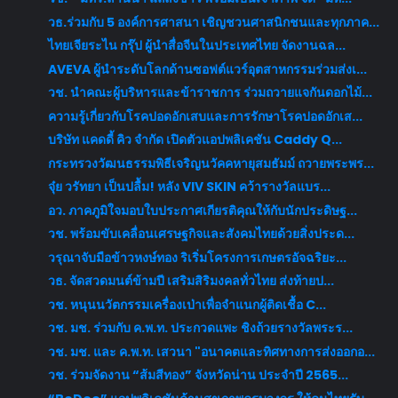
วธ.ร่วมกับ 5 องค์การศาสนา เชิญชวนศาสนิกชนและทุกภาค...
ไทยเจียระไน กรุ๊ป ผู้นำสื่อจีนในประเทศไทย จัดงานฉล...
AVEVA ผู้นำระดับโลกด้านซอฟต์แวร์อุตสาหกรรมร่วมส่งเ...
วช. นำคณะผู้บริหารและข้าราชการ ร่วมถวายแจกันดอกไม้...
ความรู้เกี่ยวกับโรคปอดอักเสบและการรักษาโรคปอดอักเส...
บริษัท แคดดี้ คิว จำกัด เปิดตัวแอปพลิเคชัน Caddy Q...
กระทรวงวัฒนธรรมพิธีเจริญนวัคคหายุสมธัมม์ ถวายพระพร...
จุ๋ย วรัทยา เป็นปลื้ม! หลัง VIV SKIN คว้ารางวัลแบร...
อว. ภาคภูมิใจมอบใบประกาศเกียรติคุณให้กับนักประดิษฐ...
วช. พร้อมขับเคลื่อนเศรษฐกิจและสังคมไทยด้วยสิ่งประด...
วรุณาจับมือข้าวหงษ์ทอง ริเริ่มโครงการเกษตรอัจฉริยะ...
วธ. จัดสวดมนต์ข้ามปี เสริมสิริมงคลทั่วไทย ส่งท้ายป...
วช. หนุนนวัตกรรมเครื่องเป่าเพื่อจำแนกผู้ติดเชื้อ C...
วช. มช. ร่วมกับ ค.พ.ท. ประกวดแพะ ชิงถ้วยรางวัลพระร...
วช. มช. และ ค.พ.ท. เสวนา "อนาคตและทิศทางการส่งออกอ...
วช. ร่วมจัดงาน “ส้มสีทอง” จังหวัดน่าน ประจำปี 2565...