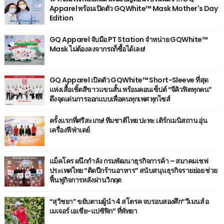
Apparel พร้อมเปิดตัว GQWhite™ Mask Mother's Day
Edition
GQ Apparel จับมือ PT Station จำหน่าย GQWhite™
Mask ไม่ต้องลงจากรถก็ซื้อได้เลย!
GQ Apparel เปิดตัว GQWhite™ Short-Sleeve ที่สุด
แห่งเสื้อเชิ้ตสีขาวแขนสั้น พร้อมคอนเซ็ปต์ “จีคิวฟิตทุกคน”
ดึงจุดเด่นการออกแบบเพื่อคนทุกเพศ ทุกไซส์
ครั้งแรกที่ศรีสะเกษ! ทีมชาติไทย ปะทะ เติร์กเมนิสถาน อุ่น
เครื่องฟีฟ่าเดย์
แม็คโคร ผนึกกำลัง กรมพัฒนาธุรกิจการค้า – สมาคมเชฟ
ประเทศไทย “ติดปีกร้านอาหาร” สนับสนุนธุรกิจรายย่อย ช่วย
ฟื้นฟูกิจการหลังผ่านวิกฤต
“สุวิชยา” ขยับตามผู้นำ 4 สโตรค จบรอบสองศึก“วีเมนส์ อ
เมเจอร์ เอเชีย-แปซิฟิก” ที่พัทยา