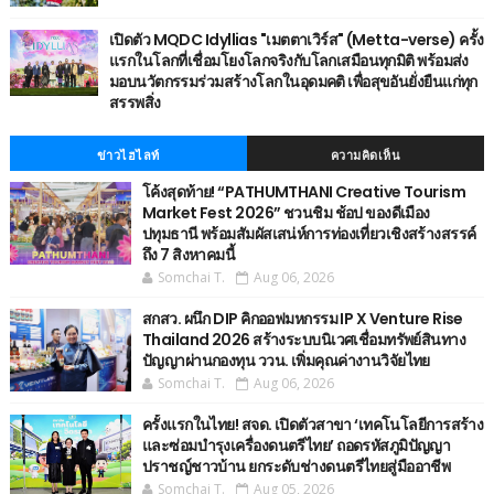
เปิดตัว MQDC Idyllias "เมตตาเวิร์ส" (Metta-verse) ครั้ง
แรกในโลกที่เชื่อมโยงโลกจริงกับโลกเสมือนทุกมิติ พร้อมส่ง
มอบนวัตกรรมร่วมสร้างโลกในอุดมคติ เพื่อสุขอันยั่งยืนแก่ทุก
สรรพสิ่ง
ข่าวไฮไลท์
ความคิดเห็น
โค้งสุดท้าย! “PATHUMTHANI Creative Tourism
Market Fest 2026” ชวนชิม ช้อป ของดีเมือง
ปทุมธานี พร้อมสัมผัสเสน่ห์การท่องเที่ยวเชิงสร้างสรรค์
ถึง 7 สิงหาคมนี้
Somchai T.
Aug 06, 2026
สกสว. ผนึก DIP คิกออฟมหกรรม IP X Venture Rise
Thailand 2026 สร้างระบบนิเวศเชื่อมทรัพย์สินทาง
ปัญญาผ่านกองทุน ววน. เพิ่มคุณค่างานวิจัยไทย
Somchai T.
Aug 06, 2026
ครั้งแรกในไทย! สจด. เปิดตัวสาขา ‘เทคโนโลยีการสร้าง
และซ่อมบำรุงเครื่องดนตรีไทย’ ​ถอดรหัสภูมิปัญญา
ปราชญ์ชาวบ้าน ยกระดับช่างดนตรีไทยสู่มืออาชีพ
Somchai T.
Aug 05, 2026