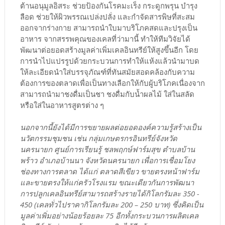
ต้านอนุมูลอิสระ ช่วยป้องกันโรคมะเร็ง กระดูกพรุน บำรุง
ลือด ช่วยให้ผิวพรรณเปล่งปลั่ง และกำจัดสารพิษที่สะสม
ออกจากร่างกาย สามารถนำใบมาบริโภคสดและปรุงเป็น
อาหาร จากสรรพคุณของเคลที่ว่ามานี้ ทำให้ทีมวิจัยได้
พัฒนาต่อยอดสร้างมูลค่าเพิ่มเคลอินทรีย์ให้สูงขึ้นอีก โดย
การนำไปแปรรูปด้วยกระบวนการทำให้แห้งแล้วนำมาบด
ให้ละเอียดนำใส่บรรจุภัณฑ์ที่ทันสมัยสอดคล้องกับความ
ต้องการของตลาดเพื่อเป็นทางเลือกให้กับผู้บริโภคเนื่องจาก
สามารถนำมาชงดื่มเป็นชา ชงดื่มกับน้ำผลไม้ ใส่ในสลัด
หรือใส่ในอาหารสูตรต่าง ๆ
นอกจากนี้ยังได้มีการขยายผลต่อยอดองค์ความรู้สร้างเป็น
นวัตกรรมชุมชน เช่น กลุ่มเกษตรกรอินทรีย์จังหวัด
นครนายก ศูนย์การเรียนรู้ ชลพฤกษ์ฟาร์มสุข ตำบลบ้าน
พร้าว อำเภอบ้านนา จังหวัดนครนายก เพื่อการเชื่อมโยง
ช่องทางการตลาด ได้แก่ ตลาดสีเขียว ขายตรงหน้าฟาร์ม
และขายตรงให้แก่ครัวโรงแรม ขณะเดียวกันการพัฒนา
การปลูกเคลอินทรีย์สามารถสร้างรายได้กิโลกรัมละ 350 -
450 (เคลทั่วไปราคากิโลกรัมละ 200 – 250 บาท) ซึ่งคิดเป็น
มูลค่าเพิ่มอย่างน้อยร้อยละ 75 อีกทั้งกระบวนการผลิตเคล