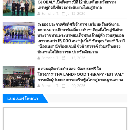
GLOBAL” เปิดทิศทางปีที่ 12 ขับเคลื่อนนวัตกรรม–
เศรษฐกิจสีเขียว ยกระดับยางไทยสู่สากล
Somchai T.
Jul 15, 2026
ระยอง ประกาศศักดิ์ศรีเจ้าภาพ! เตรียมพร้อมจัดงาน
มหกรรมการศึกษาท้องถิ่นระดับชาติสุดยิ่งใหญ่ ชิงถ้วย
พระราชทานพระบาทสมเด็จพระเจ้าอยู่หัว รวมสุดยอด
เยาวชนกว่า 15,000 คน “บุ๋มบิ๋ม” ชัชชุอร “สอง” วิภาวี
“น้องเนย“ นักร้องแชมป์ ชิงช้าสวรรค์ ร่วมสร้างแรง
บันดาลใจให้เยาวชน ประชันศักยภาพ
Somchai T.
Jul 13, 2026
ม.สวนดุสิต ร่วมกับ สสว. จัดอบรมฟรี ใน
โครงการ“THAILAND FOOD THERAPY FESTIVAL”
ยกระดับผู้ประกอบการสตรีทฟู้ดไทย สู่มาตรฐานสากล
Somchai T.
Jul 09, 2026
แบนเนอร์โษษณา