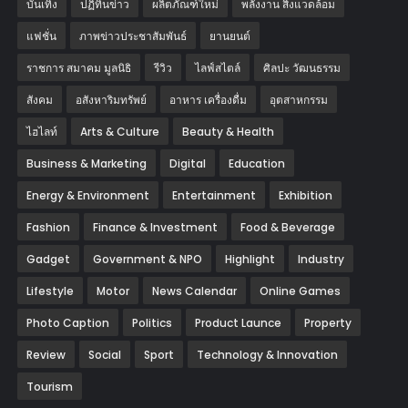
บันเทิง
ปฏิทินข่าว
ผลิตภัณฑ์ใหม่
พลังงาน สิ่งแวดล้อม
แฟชั่น
ภาพข่าวประชาสัมพันธ์
‎ยานยนต์‎
ราชการ สมาคม มูลนิธิ
รีวิว
ไลฟ์สไตล์
ศิลปะ วัฒนธรรม
สังคม
อสังหาริมทรัพย์
อาหาร เครื่องดื่ม
อุตสาหกรรม
ไฮไลท์
Arts & Culture
Beauty & Health
Business & Marketing
Digital
Education
Energy & Environment
Entertainment
Exhibition
Fashion
Finance & Investment
Food & Beverage
Gadget
Government & NPO
Highlight
Industry
Lifestyle
Motor
News Calendar
Online Games
Photo Caption
Politics
Product Launce
Property
Review
Social
Sport
Technology & Innovation
Tourism