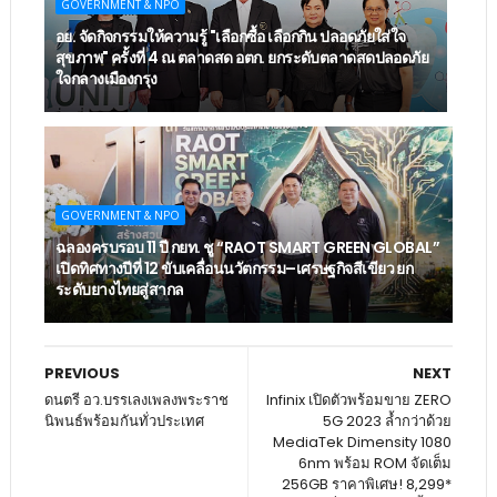
GOVERNMENT & NPO
อย. จัดกิจกรรมให้ความรู้ "เลือกซื้อ เลือกกิน ปลอดภัยใส่ใจ
สุขภาพ" ครั้งที่ 4 ณ ตลาดสด อตก. ยกระดับตลาดสดปลอดภัย
ใจกลางเมืองกรุง
GOVERNMENT & NPO
ฉลองครบรอบ 11 ปี กยท. ชู “RAOT SMART GREEN GLOBAL”
เปิดทิศทางปีที่ 12 ขับเคลื่อนนวัตกรรม–เศรษฐกิจสีเขียว ยก
ระดับยางไทยสู่สากล
PREVIOUS
NEXT
ดนตรี อว.บรรเลงเพลงพระราช
Infinix เปิดตัวพร้อมขาย ZERO
นิพนธ์พร้อมกันทั่วประเทศ
5G 2023 ล้ำกว่าด้วย
MediaTek Dimensity 1080
6nm พร้อม ROM จัดเต็ม
256GB ราคาพิเศษ! 8,299*