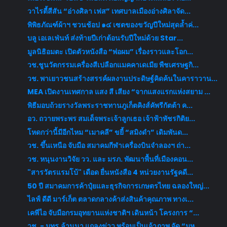
วาไรตี้สีสัน “อ่างศิลา เฟส” เทศบาลเมืองอ่างศิลาจัด...
พิพิธภัณฑ์ผ้าฯ ชวนช้อป ๑๔ เซตของขวัญปีใหม่สุดล้ำค่...
บลู เอเลเฟ่นท์ ส่งท้ายปีเก่าต้อนรับปีใหม่ด้วย Star...
มูลนิธิอมตะ เปิดตัวหนังสือ “พ่อผม” เรื่องราวและโอก...
วช.ชูนวัตกรรมเครื่องสีเปลือกแมคคาเดเมีย พืชเศรษฐกิ...
วช. พาเยาวชนสร้างสรรค์ผลงานประดิษฐ์คิดค้นในคาราวาน...
MEA เปิดงานเทศกาล แสง สี เสียง “จากแสงแรกแห่งสยาม ...
พิธีมอบถ้วยรางวัลพระราชทานภูเก็ตคิงส์คัพรีกัตต้า ค...
อว. ถวายพระพร สมเด็จพระเจ้าลูกเธอ เจ้าฟ้าพัชรกิติย...
โหดกว่านี้มีอีกไหม “เมาคลี” ขยี้ “สมิงดำ” เดิมพันด...
วช. ขึ้นเหนือ จับมือ สมาคมกีฬาเครื่องบินจำลองฯ ถ่า...
วช. หนุนงานวิจัย วว. และ มรภ. พัฒนาพื้นที่เมืองคอน...
"สารวัตรแรมโบ้" เดือด ยื่นหนังสือ 4 หน่วยงานรัฐคดี...
50 ปี สมาคมการค้าปุ๋ยและธุรกิจการเกษตรไทย ฉลองใหญ่...
ไลฟ์ ดีดี มาร์เก็ต ตลาดกลางค้าส่งสินค้าคุณภาพ ทางเ...
เคพีไอ จับมือกรมอุทยานแห่งชาติฯ เดินหน้า โครงการ “...
วช. - มทร.ล้านนา แถลงข่าว พร้อมเป็นเจ้าภาพ จัด “มห...