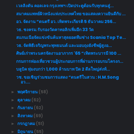
เวลลิงตัน คอลเลจ กรุงเทพฯ เปิดประตูต้อนรับทุกคนสู่...
สมาคมแพทย์ผิวหนังแห่งประเทศไทย ขอแสดงความยินดีกับ ...
อว. จัดงาน “ดนตรี อว. เทิดพระเกียรติ 5 ธันวาคม 256...
วธ. ชงครม.รับรองวัดคาทอลิกเพิ่มอีก 33 วัด
สแกนเนียจัดแข่งขันค้นหาสุดยอดทีมช่าง Scania Top Te...
วธ. จัดพิธีเจริญพระพุทธมนต์ และมอบถุงยังชีพผู้สูงอ...
ศิษย์เก่าพระนครจัดงานอาภากร '65 “เทิดพระบารมี 100 ...
กรมการท่องเที่ยวชวนผู้ประกอบการที่ผ่านการอบรมโครงก...
บลูบิค ทุ่มงบกว่า 1,000 ล้านบาท ปิด 2 ดีลใหญ่ส่งท้...
วช. ขอเชิญร่วมชมการแสดง “ดนตรีในสวน : H.M.Song
อว....
พฤศจิกายน
(58)
►
ตุลาคม
(62)
►
กันยายน
(62)
►
สิงหาคม
(69)
►
กรกฎาคม
(51)
►
มิถุนายน
(55)
►