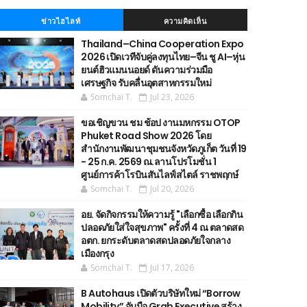
ข่าวไฮไลท์
ความคิดเห็น
Thailand–China Cooperation Expo
2026 เปิดเวทีจับคู่ลงทุนไทย–จีน ชู AI–หุ่น
ยนต์ฮิวแมนนอยด์ ดันความร่วมมือ
เศรษฐกิจ รับคลื่นอุตสาหกรรมใหม่
Somchai T.
Jul 23, 2026
ขอเชิญขวน ชม ช้อป งานมหกรรม OTOP
Phuket Road Show 2026 โดย
สำนักงานพัฒนาชุมชนจังหวัดภูเก็ต วันที่ 19
- 25 ก.ค. 2569 ณ.ลานโปรโมชั่น 1
ศูนย์การค้าโรบินสันไลฟ์สไตล์ ราชพฤกษ์
Somchai T.
Jul 20, 2026
อย. จัดกิจกรรมให้ความรู้ "เลือกซื้อ เลือกกิน
ปลอดภัยใส่ใจสุขภาพ" ครั้งที่ 4 ณ ตลาดสด
อตก. ยกระดับตลาดสดปลอดภัยใจกลาง
เมืองกรุง
Somchai T.
Jul 17, 2026
B Autohaus เปิดตัวบริษัทใหม่ “Borrow
Mobility” จับมือ Grab Executive สร้าง