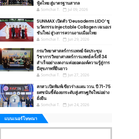
ฟู้ดไทย สู่มาตรฐานสากล
Somchai T.
Jul 09, 2026
SUNMAX เปิดตัว ‘Deusaderm LIDO’ ชู
นวัตกรรม Injectable Collagen เจเนอเร
ชันใหม่ สู่วงการความงามเมืองไทย
Somchai T.
Jun 29, 2026
กรมวิทยาศาสตร์การแพทย์ จัดประชุม
วิชาการวิทยาศาสตร์การแพทย์ ครั้งที่ 34
สำเร็จอย่างงดงาม ต่อยอดองค์ความรู้สู่การ
มีสุขภาพที่ยืนยาว
Somchai T.
Jun 27, 2026
สกสว.เปิดพิมพ์เขียวร่างแผน ววน. ปี 71-75
ยศชนันชี้ต้องยกระดับสู่เศรษฐกิจใหม่อย่าง
ยั่งยืน
Somchai T.
Jun 24, 2026
แบนเนอร์โษษณา