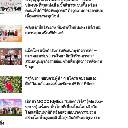
Sleeve ที่สุดแห่งเสื้อเชิ้ตสีขาวแขนสั้น พร้อม
คอนเซ็ปต์ “จีคิวฟิตทุกคน” ดึงจุดเด่นการออกแบบ
เพื่อคนทุกเพศ ทุกไซส์
ครั้งแรกที่ศรีสะเกษ! ทีมชาติไทย ปะทะ เติร์กเมนิ
สถาน อุ่นเครื่องฟีฟ่าเดย์
แม็คโคร ผนึกกำลัง กรมพัฒนาธุรกิจการค้า –
สมาคมเชฟประเทศไทย “ติดปีกร้านอาหาร”
สนับสนุนธุรกิจรายย่อย ช่วยฟื้นฟูกิจการหลังผ่าน
วิกฤต
“สุวิชยา” ขยับตามผู้นำ 4 สโตรค จบรอบสอง
ศึก“วีเมนส์ อเมเจอร์ เอเชีย-แปซิฟิก” ที่พัทยา
เปิดตัว MQDC Idyllias "เมตตาเวิร์ส" (Metta-
verse) ครั้งแรกในโลกที่เชื่อมโยงโลกจริงกับ
โลกเสมือนทุกมิติ พร้อมส่งมอบนวัตกรรมร่วม
สร้างโลกในอุดมคติ เพื่อสุขอันยั่งยืนแก่ทุกสรรพ
สิ่ง