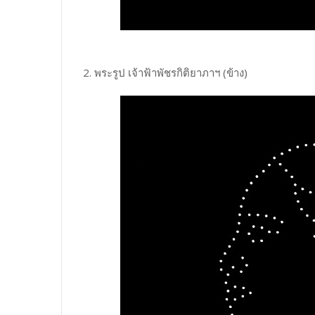
2. พระรูป เจ้าฟ้าพัชรกิติยาภาฯ (ข้าง)