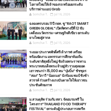
โอกาสใหม่ให้เจ้าของรถ พร้อมยกระดับ
บริการผ่านแอป Grab
Somchai T.
Jul 16, 2026
ฉลองครบรอบ 11 ปี กยท. ชู “RAOT SMART
GREEN GLOBAL” เปิดทิศทางปีที่ 12 ขับ
เคลื่อนนวัตกรรม–เศรษฐกิจสีเขียว ยกระดับ
ยางไทยสู่สากล
Somchai T.
Jul 15, 2026
ระยอง ประกาศศักดิ์ศรีเจ้าภาพ! เตรียม
พร้อมจัดงาน มหกรรมการศึกษาท้องถิ่น
ระดับชาติสุดยิ่งใหญ่ ชิงถ้วยพระราชทาน
พระบาทสมเด็จพระเจ้าอยู่หัว รวมสุดยอด
เยาวชนกว่า 15,000 คน “บุ๋มบิ๋ม” ชัชชุอร
“สอง” วิภาวี “น้องเนย“ นักร้องแชมป์ ชิงช้า
สวรรค์ ร่วมสร้างแรงบันดาลใจให้เยาวชน
ประชันศักยภาพ
Somchai T.
Jul 13, 2026
ม.สวนดุสิต ร่วมกับ สสว. จัดอบรมฟรี ใน
โครงการ“THAILAND FOOD THERAPY
FESTIVAL” ยกระดับผู้ประกอบการสตรีท