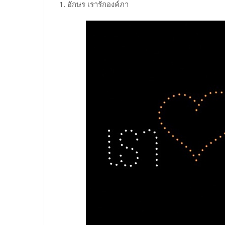
1. อักษร เรารักองค์ภา