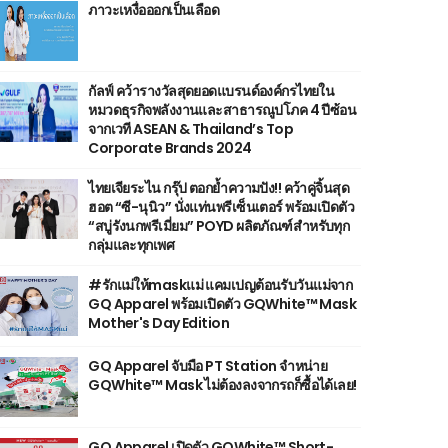
ภาวะเหงื่อออกเป็นเลือด
กัลฟ์ คว้ารางวัลสุดยอดแบรนด์องค์กรไทยใน
หมวดธุรกิจพลังงานและสาธารณูปโภค 4 ปีซ้อน
จากเวที ASEAN & Thailand’s Top
Corporate Brands 2024
ไทยเจียระไน กรุ๊ป ตอกย้ำความปัง!! คว้าคู่จิ้นสุด
ฮอต “ซี-นุนิว” นั่งแท่นพรีเซ็นเตอร์ พร้อมเปิดตัว
“สบู่รังนกพรีเมี่ยม” POYD ผลิตภัณฑ์สำหรับทุก
กลุ่มและทุกเพศ
#รักแม่ให้maskแม่ แคมเปญต้อนรับวันแม่จาก
GQ Apparel พร้อมเปิดตัว GQWhite™ Mask
Mother's Day Edition
GQ Apparel จับมือ PT Station จำหน่าย
GQWhite™ Mask ไม่ต้องลงจากรถก็ซื้อได้เลย!
GQ Apparel เปิดตัว GQWhite™ Short-