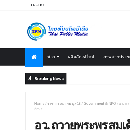
ENGLISH
ข่าว
ผลิตภัณฑ์ใหม่
ภาพข่าวประชา
Breaking News
Home
/
ราชการ สมาคม มูลนิธิ
/
Government & NPO
/
อว. ถว
อักษร
อว. ถวายพระพร สมเด็