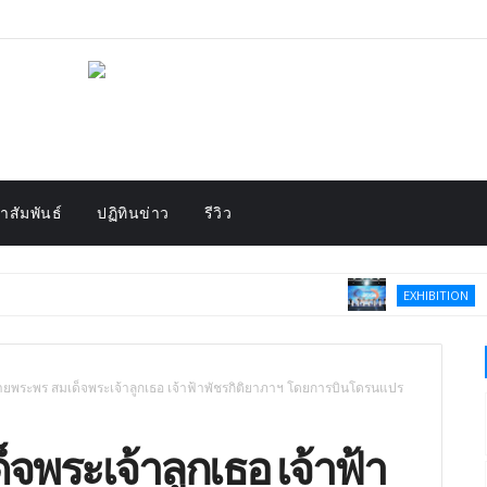
สัมพันธ์
ปฏิทินข่าว
รีวิว
Thailand–Chi
EXHIBITION
ายพระพร สมเด็จพระเจ้าลูกเธอ เจ้าฟ้าพัชรกิติยาภาฯ โดยการบินโดรนแปร
จพระเจ้าลูกเธอ เจ้าฟ้า