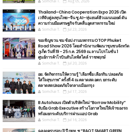
Somchai T.
Aug 05, 2026
Thailand–China Cooperation Expo 2026 เปิด
เวทีจับคู่ลงทุนไทย–จีน ชู AI–หุ่นยนต์ฮิวแมนนอยด์ ดัน
ความร่วมมือเศรษฐกิจ รับคลื่นอุตสาหกรรมใหม่
Somchai T.
Jul 23, 2026
ขอเชิญขวน ชม ช้อป งานมหกรรม OTOP Phuket
Road Show 2026 โดยสำนักงานพัฒนาชุมชนจังหวัด
ภูเก็ต วันที่ 19 - 25 ก.ค. 2569 ณ.ลานโปรโมชั่น 1
ศูนย์การค้าโรบินสันไลฟ์สไตล์ ราชพฤกษ์
Somchai T.
Jul 20, 2026
อย. จัดกิจกรรมให้ความรู้ "เลือกซื้อ เลือกกิน ปลอดภัย
ใส่ใจสุขภาพ" ครั้งที่ 4 ณ ตลาดสด อตก. ยกระดับ
ตลาดสดปลอดภัยใจกลางเมืองกรุง
Somchai T.
Jul 17, 2026
B Autohaus เปิดตัวบริษัทใหม่ “Borrow Mobility”
จับมือ Grab Executive สร้างโอกาสใหม่ให้เจ้าของรถ
พร้อมยกระดับบริการผ่านแอป Grab
Somchai T.
Jul 16, 2026
ฉลองครบรอบ 11 ปี กยท. ชู “RAOT SMART GREEN