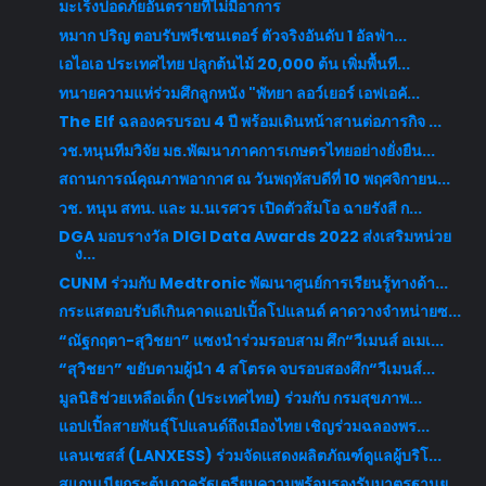
มะเร็งปอดภัยอันตรายที่ไม่มีอาการ
หมาก ปริญ ตอบรับพรีเซนเตอร์ ตัวจริงอันดับ 1 อัลฟ่า...
เอไอเอ ประเทศไทย ปลูกต้นไม้ 20,000 ต้น เพิ่มพื้นที...
ทนายความแห่ร่วมศึกลูกหนัง "พัทยา ลอว์เยอร์ เอฟเอคั...
The Elf ฉลองครบรอบ 4 ปี พร้อมเดินหน้าสานต่อภารกิจ ...
วช.หนุนทีมวิจัย มธ.พัฒนาภาคการเกษตรไทยอย่างยั่งยืน...
สถานการณ์คุณภาพอากาศ ณ วันพฤหัสบดีที่ 10 พฤศจิกายน...
วช. หนุน สทน. และ ม.นเรศวร เปิดตัวส้มโอ ฉายรังสี ก...
DGA มอบรางวัล DIGI Data Awards 2022 ส่งเสริมหน่วย
ง...
CUNM ร่วมกับ Medtronic พัฒนาศูนย์การเรียนรู้ทางด้า...
กระแสตอบรับดีเกินคาดแอปเปิ้ลโปแลนด์ คาดวางจำหน่ายซ...
“ณัฐกฤตา-สุวิชยา” แซงนำร่วมรอบสาม ศึก“วีเมนส์ อเมเ...
“สุวิชยา” ขยับตามผู้นำ 4 สโตรค จบรอบสองศึก“วีเมนส์...
มูลนิธิช่วยเหลือเด็ก (ประเทศไทย) ร่วมกับ กรมสุขภาพ...
แอปเปิ้ลสายพันธุ์โปแลนด์ถึงเมืองไทย เชิญร่วมฉลองพร...
แลนเซสส์ (LANXESS) ร่วมจัดแสดงผลิตภัณฑ์ดูแลผู้บริโ...
สแกนเนียกระตุ้นภาครัฐเตรียมความพร้อมรองรับมาตรฐานย...