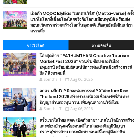
เปิดตัว MQDC Idyllias "เมตตาเวิร์ส" (Metta-verse) ครั้ง
แรกในโลกที่เชื่อมโยงโลกจริงกับโลกเสมือนทุกมิติ พร้อมส่ง
มอบนวัตกรรมร่วมสร้างโลกในอุดมคติ เพื่อสุขอันยั่งยืนแก่ทุก
สรรพสิ่ง
ข่าวไฮไลท์
ความคิดเห็น
โค้งสุดท้าย! “PATHUMTHANI Creative Tourism
Market Fest 2026” ชวนชิม ช้อป ของดีเมือง
ปทุมธานี พร้อมสัมผัสเสน่ห์การท่องเที่ยวเชิงสร้างสรรค์
ถึง 7 สิงหาคมนี้
Somchai T.
Aug 06, 2026
สกสว. ผนึก DIP คิกออฟมหกรรม IP X Venture Rise
Thailand 2026 สร้างระบบนิเวศเชื่อมทรัพย์สินทาง
ปัญญาผ่านกองทุน ววน. เพิ่มคุณค่างานวิจัยไทย
Somchai T.
Aug 06, 2026
ครั้งแรกในไทย! สจด. เปิดตัวสาขา ‘เทคโนโลยีการสร้าง
และซ่อมบำรุงเครื่องดนตรีไทย’ ​ถอดรหัสภูมิปัญญา
ปราชญ์ชาวบ้าน ยกระดับช่างดนตรีไทยสู่มืออาชีพ