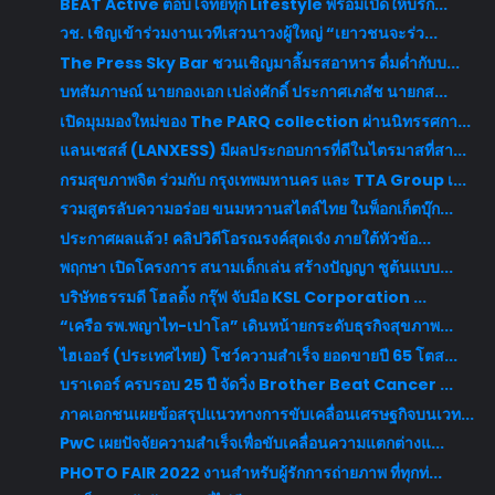
BEAT Active ตอบโจทย์ทุก Lifestyle พร้อมเปิดให้บริก...
วช. เชิญเข้าร่วมงานเวทีเสวนาวงผู้ใหญ่ “เยาวชนจะร่ว...
The Press Sky Bar ชวนเชิญมาลิ้มรสอาหาร ดื่มด่ำกับบ...
บทสัมภาษณ์ นายกองเอก เปล่งศักดิ์ ประกาศเภสัช นายกส...
เปิดมุมมองใหม่ของ The PARQ collection ผ่านนิทรรศกา...
แลนเซสส์ (LANXESS) มีผลประกอบการที่ดีในไตรมาสที่สา...
กรมสุขภาพจิต ร่วมกับ กรุงเทพมหานคร และ TTA Group เ...
รวมสูตรลับความอร่อย ขนมหวานสไตล์ไทย ในพ็อกเก็ตบุ๊ก...
ประกาศผลแล้ว! คลิปวิดีโอรณรงค์สุดเจ๋ง ภายใต้หัวข้อ...
พฤกษา เปิดโครงการ สนามเด็กเล่น สร้างปัญญา ชูต้นแบบ...
บริษัทธรรมดี โฮลดิ้ง กรุ๊ฟ จับมือ KSL Corporation ...
“เครือ รพ.พญาไท-เปาโล” เดินหน้ายกระดับธุรกิจสุขภาพ...
ไฮเออร์ (ประเทศไทย) โชว์ความสำเร็จ ยอดขายปี 65 โตส...
บราเดอร์ ครบรอบ 25 ปี จัดวิ่ง Brother Beat Cancer ...
ภาคเอกชนเผยข้อสรุปแนวทางการขับเคลื่อนเศรษฐกิจบนเวท...
PwC เผยปัจจัยความสำเร็จเพื่อขับเคลื่อนความแตกต่างแ...
PHOTO FAIR 2022 งานสำหรับผู้รักการถ่ายภาพ ที่ทุกท่...