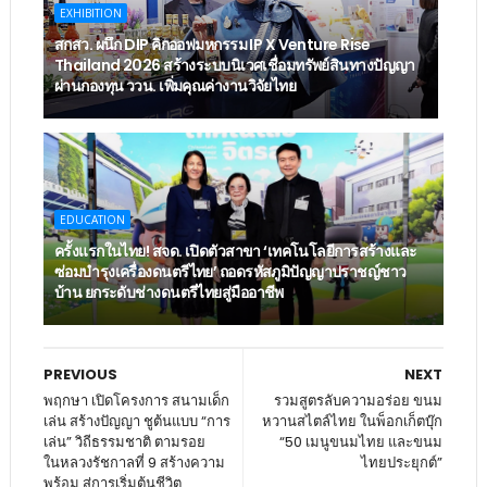
EXHIBITION
สกสว. ผนึก DIP คิกออฟมหกรรม IP X Venture Rise
Thailand 2026 สร้างระบบนิเวศเชื่อมทรัพย์สินทางปัญญา
ผ่านกองทุน ววน. เพิ่มคุณค่างานวิจัยไทย
EDUCATION
ครั้งแรกในไทย! สจด. เปิดตัวสาขา ‘เทคโนโลยีการสร้างและ
ซ่อมบำรุงเครื่องดนตรีไทย’ ​ถอดรหัสภูมิปัญญาปราชญ์ชาว
บ้าน ยกระดับช่างดนตรีไทยสู่มืออาชีพ
PREVIOUS
NEXT
พฤกษา เปิดโครงการ สนามเด็ก
รวมสูตรลับความอร่อย ขนม
เล่น สร้างปัญญา ชูต้นแบบ “การ
หวานสไตล์ไทย ในพ็อกเก็ตบุ๊ก
เล่น” วิถีธรรมชาติ ตามรอย
“50 เมนูขนมไทย และขนม
ในหลวงรัชกาลที่ 9 สร้างความ
ไทยประยุกต์”
พร้อม สู่การเริ่มต้นชีวิต