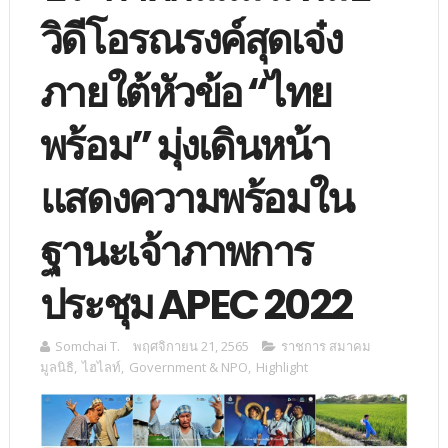
วิดีโอรณรงค์สุดเจ๋ง
ภายใต้หัวข้อ “ไทย
พร้อม” มุ่งเดินหน้า
แสดงความพร้อมใน
ฐานะเจ้าภาพการ
ประชุม APEC 2022
Somchai T.
พฤศจิกายน 21, 2565
ราชการ สมาคม
มูลนิธิ
,
ไฮไลท์
,
Government & NPO
,
Highlight