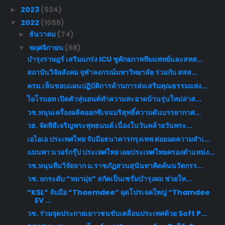
2023
(524)
►
2022
(1055)
▼
ธันวาคม
(74)
►
พฤศจิกายน
(58)
▼
บำรุงราษฎร์ เสริมแกร่ง ICU ชูศักยภาพทีมแพทย์และสหส...
สถาบันวิจัยสังคม จุฬาลงกรณ์มหาวิทยาลัย ร่วมกับ สสส...
ครม.เห็นชอบแผนปฏิบัติการด้านการส่งเสริมคุณธรรมแห่ง...
ไอโรบอท เปิดตัวหุ่นยนต์ทำความสะอาดบ้านรุ่นใหม่ล่าส...
วช.หนุนเครื่องผลิตออกซิเจนบริสุทธิ์ความดันบรรยากาศ...
วธ. จัดพิธีเจริญพระพุทธมนต์ เนื่องในวันคล้ายวันพระ...
เอไอเอ ประเทศไทย จับมือธนาคารกรุงเทพ ต่อยอดความสำเ...
แมนพาวเวอร์กรุ๊ป ประเทศไทย เผยประเทศไทยครองตำแหน่ง...
วช.หนุนทีมวิจัยจาก ม.ราชภัฏสวนสุนันทาคิดค้นนวัตกรร...
วช. ยกระดับ “หมามุ่ย” สกัดเป็นเซรั่มบำรุงผม ช่วยให...
“KSL” จับมือ “Thaemdee” ผุดโปรเจคใหญ่ “Thamdee
EV ...
วช. ร่วมจุดประกายเยาวชนขับเคลื่อนประเทศด้วย Soft P...