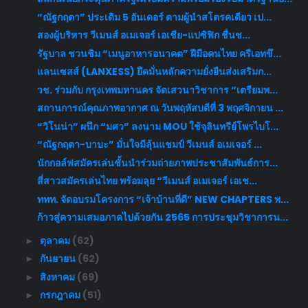
“ณัฐกฤตา” ประเดิม 5 อันเดอร์ ตามผู้นำสโตรคเดียว เป...
สองผู้บริหาร วีเมนส์ อเมเจอร์ เอเชีย-แปซิฟิก ชื่นช...
รัฐบาล ชวนชิม “เมนูอาหารอนาคต” ฝีมือคนไทย ครีเอทขึ...
แลนเซสส์ (LANXESS) ยึดมั่นหลักความยั่งยืนส่งเสริมก...
วช. ร่วมกับ กรุงเทพมหานคร จัดเสวนาวิชาการ “เตรียมพ...
สถานการณ์คุณภาพอากาศ ณ วันพฤหัสบดีที่ 3 พฤศจิกายน ...
“วิโนน่า” ผนึก “มศว” ลงนาม MOU ใช้จุลินทรีย์โพรไบโ...
“ณัฐกฤตา-บาบะ” มั่นใจมีลุ้นแชมป์ วีเมนส์ อเมเจอร์ ...
นักกอล์ฟสมัครเล่นชั้นนำร่วมถ่ายภาพประชาสัมพันธ์การ...
สี่สาวสมัครเล่นไทย พร้อมลุย “วีเมนส์ อเมเจอร์ เอเช...
ททท. จัดอบรมโครงการ “เจ้าบ้านที่ดี” NEW CHAPTERS พ...
ก้าวสู่ความเสมอภาคไปด้วยกัน 2565 การประชุมวิชาการน...
ตุลาคม
(62)
►
กันยายน
(62)
►
สิงหาคม
(69)
►
กรกฎาคม
(51)
►