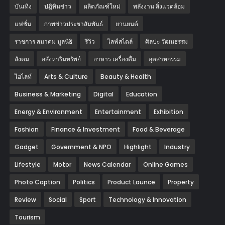
บันเทิง
ปฏิทินข่าว
ผลิตภัณฑ์ใหม่
พลังงาน สิ่งแวดล้อม
แฟชั่น
ภาพข่าวประชาสัมพันธ์
‎ยานยนต์‎
ราชการ สมาคม มูลนิธิ
รีวิว
ไลฟ์สไตล์
ศิลปะ วัฒนธรรม
สังคม
อสังหาริมทรัพย์
อาหาร เครื่องดื่ม
อุตสาหกรรม
ไฮไลท์
Arts & Culture
Beauty & Health
Business & Marketing
Digital
Education
Energy & Environment
Entertainment
Exhibition
Fashion
Finance & Investment
Food & Beverage
Gadget
Government & NPO
Highlight
Industry
Lifestyle
Motor
News Calendar
Online Games
Photo Caption
Politics
Product Launce
Property
Review
Social
Sport
Technology & Innovation
Tourism