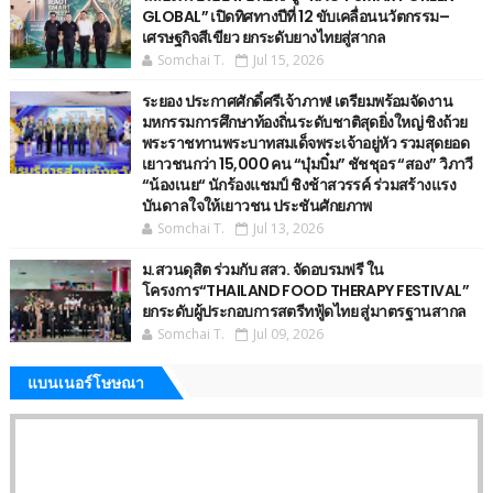
GLOBAL” เปิดทิศทางปีที่ 12 ขับเคลื่อนนวัตกรรม–
เศรษฐกิจสีเขียว ยกระดับยางไทยสู่สากล
Somchai T.
Jul 15, 2026
ระยอง ประกาศศักดิ์ศรีเจ้าภาพ! เตรียมพร้อมจัดงาน
มหกรรมการศึกษาท้องถิ่นระดับชาติสุดยิ่งใหญ่ ชิงถ้วย
พระราชทานพระบาทสมเด็จพระเจ้าอยู่หัว รวมสุดยอด
เยาวชนกว่า 15,000 คน “บุ๋มบิ๋ม” ชัชชุอร “สอง” วิภาวี
“น้องเนย“ นักร้องแชมป์ ชิงช้าสวรรค์ ร่วมสร้างแรง
บันดาลใจให้เยาวชน ประชันศักยภาพ
Somchai T.
Jul 13, 2026
ม.สวนดุสิต ร่วมกับ สสว. จัดอบรมฟรี ใน
โครงการ“THAILAND FOOD THERAPY FESTIVAL”
ยกระดับผู้ประกอบการสตรีทฟู้ดไทย สู่มาตรฐานสากล
Somchai T.
Jul 09, 2026
แบนเนอร์โษษณา