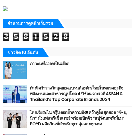
จำนวนการดูหน้าเว็บรวม
3
5
8
1
5
2
8
ข่าวฮิต 10 อันดับ
ภาวะเหงื่อออกเป็นเลือด
กัลฟ์ คว้ารางวัลสุดยอดแบรนด์องค์กรไทยในหมวดธุรกิจ
พลังงานและสาธารณูปโภค 4 ปีซ้อน จากเวที ASEAN &
Thailand’s Top Corporate Brands 2024
ไทยเจียระไน กรุ๊ป ตอกย้ำความปัง!! คว้าคู่จิ้นสุดฮอต “ซี-นุ
นิว” นั่งแท่นพรีเซ็นเตอร์ พร้อมเปิดตัว “สบู่รังนกพรีเมี่ยม”
POYD ผลิตภัณฑ์สำหรับทุกกลุ่มและทุกเพศ