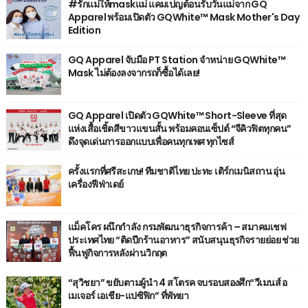
#รักแม่ให้maskแม่ แคมเปญต้อนรับวันแม่จาก GQ
Apparel พร้อมเปิดตัว GQWhite™ Mask Mother's Day
Edition
GQ Apparel จับมือ PT Station จำหน่าย GQWhite™
Mask ไม่ต้องลงจากรถก็ซื้อได้เลย!
GQ Apparel เปิดตัว GQWhite™ Short-Sleeve ที่สุด
แห่งเสื้อเชิ้ตสีขาวแขนสั้น พร้อมคอนเซ็ปต์ “จีคิวฟิตทุกคน”
ดึงจุดเด่นการออกแบบเพื่อคนทุกเพศ ทุกไซส์
ครั้งแรกที่ศรีสะเกษ! ทีมชาติไทย ปะทะ เติร์กเมนิสถาน อุ่น
เครื่องฟีฟ่าเดย์
แม็คโคร ผนึกกำลัง กรมพัฒนาธุรกิจการค้า – สมาคมเชฟ
ประเทศไทย “ติดปีกร้านอาหาร” สนับสนุนธุรกิจรายย่อย ช่วย
ฟื้นฟูกิจการหลังผ่านวิกฤต
“สุวิชยา” ขยับตามผู้นำ 4 สโตรค จบรอบสองศึก“วีเมนส์ อ
เมเจอร์ เอเชีย-แปซิฟิก” ที่พัทยา