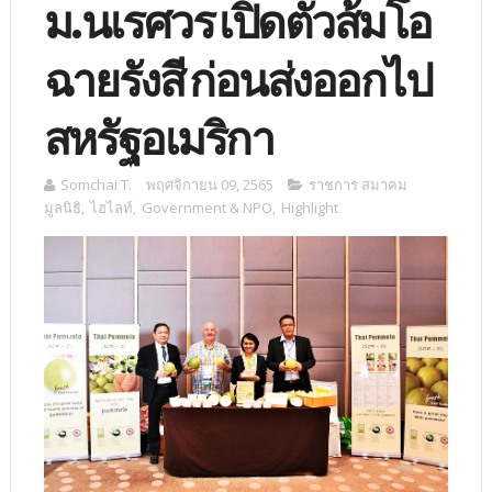
ม.นเรศวร เปิดตัวส้มโอ
ฉายรังสี ก่อนส่งออกไป
สหรัฐอเมริกา
Somchai T.
พฤศจิกายน 09, 2565
ราชการ สมาคม
มูลนิธิ
,
ไฮไลท์
,
Government & NPO
,
Highlight