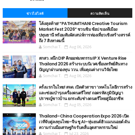
ข่าวไฮไลท์
ความคิดเห็น
โค้งสุดท้าย! “PATHUMTHANI Creative Tourism
Market Fest 2026” ชวนชิม ช้อป ของดีเมือง
ปทุมธานี พร้อมสัมผัสเสน่ห์การท่องเที่ยวเชิงสร้างสรรค์
ถึง 7 สิงหาคมนี้
Somchai T.
Aug 06, 2026
สกสว. ผนึก DIP คิกออฟมหกรรม IP X Venture Rise
Thailand 2026 สร้างระบบนิเวศเชื่อมทรัพย์สินทาง
ปัญญาผ่านกองทุน ววน. เพิ่มคุณค่างานวิจัยไทย
Somchai T.
Aug 06, 2026
ครั้งแรกในไทย! สจด. เปิดตัวสาขา ‘เทคโนโลยีการสร้าง
และซ่อมบำรุงเครื่องดนตรีไทย’ ​ถอดรหัสภูมิปัญญา
ปราชญ์ชาวบ้าน ยกระดับช่างดนตรีไทยสู่มืออาชีพ
Somchai T.
Aug 05, 2026
Thailand–China Cooperation Expo 2026 เปิด
เวทีจับคู่ลงทุนไทย–จีน ชู AI–หุ่นยนต์ฮิวแมนนอยด์ ดัน
ความร่วมมือเศรษฐกิจ รับคลื่นอุตสาหกรรมใหม่
Somchai T.
Jul 23, 2026