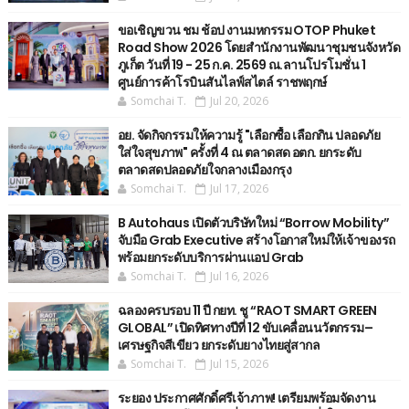
ขอเชิญขวน ชม ช้อป งานมหกรรม OTOP Phuket
Road Show 2026 โดยสำนักงานพัฒนาชุมชนจังหวัด
ภูเก็ต วันที่ 19 - 25 ก.ค. 2569 ณ.ลานโปรโมชั่น 1
ศูนย์การค้าโรบินสันไลฟ์สไตล์ ราชพฤกษ์
Somchai T.
Jul 20, 2026
อย. จัดกิจกรรมให้ความรู้ "เลือกซื้อ เลือกกิน ปลอดภัย
ใส่ใจสุขภาพ" ครั้งที่ 4 ณ ตลาดสด อตก. ยกระดับ
ตลาดสดปลอดภัยใจกลางเมืองกรุง
Somchai T.
Jul 17, 2026
B Autohaus เปิดตัวบริษัทใหม่ “Borrow Mobility”
จับมือ Grab Executive สร้างโอกาสใหม่ให้เจ้าของรถ
พร้อมยกระดับบริการผ่านแอป Grab
Somchai T.
Jul 16, 2026
ฉลองครบรอบ 11 ปี กยท. ชู “RAOT SMART GREEN
GLOBAL” เปิดทิศทางปีที่ 12 ขับเคลื่อนนวัตกรรม–
เศรษฐกิจสีเขียว ยกระดับยางไทยสู่สากล
Somchai T.
Jul 15, 2026
ระยอง ประกาศศักดิ์ศรีเจ้าภาพ! เตรียมพร้อมจัดงาน