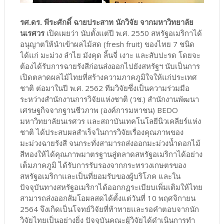
รศ.ดร. พีระศักดิ์ ฉายประสาท นักวิจัย จากมหาวิทยาลัย
นเรศวร
เปิดเผยว่า นับตั้งแต่ปี พ.ศ. 2550 สหรัฐอเมริกาได้
อนุญาตให้นำเข้าผลไม้สด (fresh fruit) ของไทย 7 ชนิด
ได้แก่ มะม่วง ลำไย มังคุด ลิ้นจี่ เงาะ และสับปะรด โดยจะ
ต้องได้รับการฉายรังสีก่อนส่งออกไปยังสหรัฐฯ นับเป็นการ
เปิดตลาดผลไม้ไทยที่สร้างความภาคภูมิใจให้แก่ประเทศ
ชาติ ต่อมาในปี พ.ศ. 2562 ทีมวิจัยซึ่งเป็นความร่วมมือ
ระหว่างสำนักงานการวิจัยแห่งชาติ (วช.) สำนักงานพัฒนา
เศรษฐกิจจากฐานชีวภาพ (องค์การมหาชน) BEDO
มหาวิทยาลัยนเรศวร และสถาบันเทคโนโลยีนิวเคลียร์แห่ง
ชาติ ได้ประสบผลสำเร็จในการวิจัยเรื่องคุณภาพของ
มะม่วงฉายรังสี จนกระทั่งสามารถส่งออกมะม่วงน้ำดอกไม้
สีทองให้ได้คุณภาพมาตรฐานสู่ตลาดสหรัฐอเมริกาได้อย่าง
เต็มภาคภูมิ ได้รับการรับรองจากกระทรวงเกษตรของ
สหรัฐอเมริกาและเป็นที่ยอมรับของผู้บริโภค และใน
ปัจจุบันทางสหรัฐอเมริกาได้ออกกฏระเบียบเพิ่มเติมให้ไทย
สามารถส่งออกส้มโอผลสดได้ตั้งแต่วันที่ 10 พฤศจิกายน
2564 จึงเกิดเป็นโจทย์วิจัยที่ท้าทายและรอคำตอบจากนัก
วิจัยไทยเป็นอย่างยิ่ง ปัจจุบันคณะผู้วิจัยได้ดำเนินการทำ