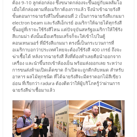
ต้อง 9-10 ลูกต่อกล่อง ซึ่งขนาดกล่องจะขึ้นอยู่กับผลส้มโอ
เมื่อได้กล่องตามที่อเมริกาต้องการแล้ว จึงนำเข้าฉายรังสี
ขั้นตอนการฉายรังสีในขั้นตอนที่ 2 เป็นการฉายรังสีแกมมา
electron beam และรังสีเอ็กเรย์ อเมริกาให้ฉายได้ทุกรังสี
ขึ้นอยู่ที่เราจะใช้รังสีไหน แต่ปัจจุบันสหรัฐอเมริกาให้ใช้รัง
สีแกมม่า ดังนั้นเมื่อเตรียมเสร็จก็จะใส่เข้าไปในตู้
คอนเทนเนอร์ ที่มีรังสีแกมมา ตรงนี้เป็นกระบวนการที่
อเมริกาบอกว่าประเทศไทยจะต้องใช้รังสี 400 เกรย์ ถึงจะ
ฆ่าเชื้อได้ หลังจากฉายรังสี สิ่งที่ต้องทำเลยคือนำออกจาก
เครื่อง และนำขึ้นรถเข้าห้องเย็น พร้อมส่งออกเลย ระหว่าง
การขนส่งห้ามเปิดเด็ดขาด ถ้าเปิดจะถูกตีกลับหมด สำหรับ
อาหาร ผลไม้ทุกชนิด ที่ได้ฉายรังสีจะมีตราดอกไม้สีเขียว
อ่อน ที่เรียกว่า radura ต้องติดว่าให้ผู้บริโภครู้ว่าผ่านการ
ฉายรังสีฆ่าเชื้อมาแล้ว