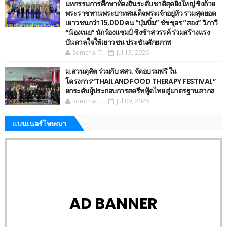
มหกรรมการศึกษาท้องถิ่นระดับชาติสุดยิ่งใหญ่ ชิงถ้วย
พระราชทานพระบาทสมเด็จพระเจ้าอยู่หัว รวมสุดยอด
เยาวชนกว่า 15,000 คน “บุ๋มบิ๋ม” ชัชชุอร “สอง” วิภาวี
“น้องเนย“ นักร้องแชมป์ ชิงช้าสวรรค์ ร่วมสร้างแรง
บันดาลใจให้เยาวชน ประชันศักยภาพ
Somchai T.
Jul 13, 2026
ม.สวนดุสิต ร่วมกับ สสว. จัดอบรมฟรี ใน
โครงการ“THAILAND FOOD THERAPY FESTIVAL”
ยกระดับผู้ประกอบการสตรีทฟู้ดไทย สู่มาตรฐานสากล
Somchai T.
Jul 09, 2026
แบนเนอร์โษษณา
AD BANNER