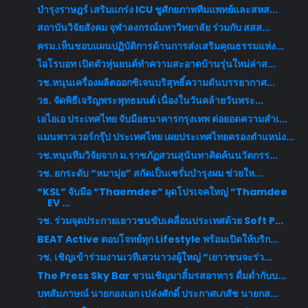
บำรุงราษฎร์ เสริมแกร่ง ICU ชูศักยภาพทีมแพทย์และสหส...
สถาบันวิจัยสังคม จุฬาลงกรณ์มหาวิทยาลัย ร่วมกับ สสส...
ครม.เห็นชอบแผนปฏิบัติการด้านการส่งเสริมคุณธรรมแห่ง...
ไอโรบอท เปิดตัวหุ่นยนต์ทำความสะอาดบ้านรุ่นใหม่ล่าส...
วช.หนุนเครื่องผลิตออกซิเจนบริสุทธิ์ความดันบรรยากาศ...
วธ. จัดพิธีเจริญพระพุทธมนต์ เนื่องในวันคล้ายวันพระ...
เอไอเอ ประเทศไทย จับมือธนาคารกรุงเทพ ต่อยอดความสำเ...
แมนพาวเวอร์กรุ๊ป ประเทศไทย เผยประเทศไทยครองตำแหน่ง...
วช.หนุนทีมวิจัยจาก ม.ราชภัฏสวนสุนันทาคิดค้นนวัตกรร...
วช. ยกระดับ “หมามุ่ย” สกัดเป็นเซรั่มบำรุงผม ช่วยให...
“KSL” จับมือ “Thaemdee” ผุดโปรเจคใหญ่ “Thamdee
EV ...
วช. ร่วมจุดประกายเยาวชนขับเคลื่อนประเทศด้วย Soft P...
BEAT Active ตอบโจทย์ทุก Lifestyle พร้อมเปิดให้บริก...
วช. เชิญเข้าร่วมงานเวทีเสวนาวงผู้ใหญ่ “เยาวชนจะร่ว...
The Press Sky Bar ชวนเชิญมาลิ้มรสอาหาร ดื่มด่ำกับบ...
บทสัมภาษณ์ นายกองเอก เปล่งศักดิ์ ประกาศเภสัช นายกส...