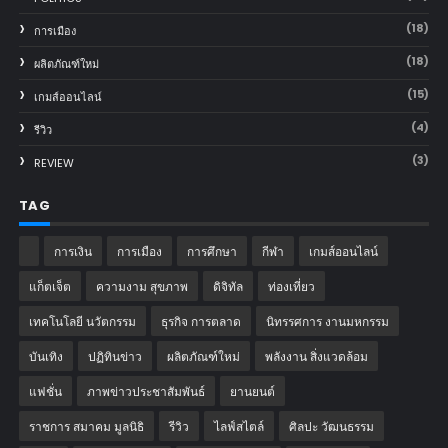
(18)
การเมือง
(18)
ผลิตภัณฑ์ใหม่
(15)
เกมส์ออนไลน์
(4)
รีวิว
(3)
REVIEW
TAG
การเงิน
การเมือง
การศึกษา
กีฬา
เกมส์ออนไลน์
แก็ตเจ็ต
ความงาม สุขภาพ
ดิจิทัล
ท่องเที่ยว
เทคโนโลยี นวัตกรรม
ธุรกิจ การตลาด
นิทรรศการ งานมหกรรม
บันเทิง
ปฏิทินข่าว
ผลิตภัณฑ์ใหม่
พลังงาน สิ่งแวดล้อม
แฟชั่น
ภาพข่าวประชาสัมพันธ์
‎ยานยนต์‎
ราชการ สมาคม มูลนิธิ
รีวิว
ไลฟ์สไตล์
ศิลปะ วัฒนธรรม