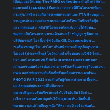
เปิดมุมมองใหม่ของ The PARQ collection ผ่านนิทรรศกา...
แลนเซสส์ (LANXESS) มีผลประกอบการที่ดีในไตรมาสที่สา...
กรมสุขภาพจิต ร่วมกับ กรุงเทพมหานคร และ TTA Group เ...
รวมสูตรลับความอร่อย ขนมหวานสไตล์ไทย ในพ็อกเก็ตบุ๊ก...
ประกาศผลแล้ว! คลิปวิดีโอรณรงค์สุดเจ๋ง ภายใต้หัวข้อ...
พฤกษา เปิดโครงการ สนามเด็กเล่น สร้างปัญญา ชูต้นแบบ...
บริษัทธรรมดี โฮลดิ้ง กรุ๊ฟ จับมือ KSL Corporation ...
“เครือ รพ.พญาไท-เปาโล” เดินหน้ายกระดับธุรกิจสุขภาพ...
ไฮเออร์ (ประเทศไทย) โชว์ความสำเร็จ ยอดขายปี 65 โตส...
บราเดอร์ ครบรอบ 25 ปี จัดวิ่ง Brother Beat Cancer ...
ภาคเอกชนเผยข้อสรุปแนวทางการขับเคลื่อนเศรษฐกิจบนเวท...
PwC เผยปัจจัยความสำเร็จเพื่อขับเคลื่อนความแตกต่างแ...
PHOTO FAIR 2022 งานสำหรับผู้รักการถ่ายภาพ ที่ทุกท่...
มะเร็งปอดภัยอันตรายที่ไม่มีอาการ
หมาก ปริญ ตอบรับพรีเซนเตอร์ ตัวจริงอันดับ 1 อัลฟ่า...
เอไอเอ ประเทศไทย ปลูกต้นไม้ 20,000 ต้น เพิ่มพื้นที...
ทนายความแห่ร่วมศึกลูกหนัง "พัทยา ลอว์เยอร์ เอฟเอคั...