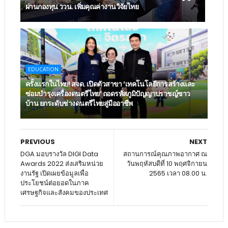
ผ่านกองทุน ววน. เพิ่มคุณค่างานวิจัยไทย
EDUCATION
ครั้งแรกในไทย! สจด. เปิดตัวสาขา ‘เทคโนโลยีการสร้างและ
ซ่อมบำรุงเครื่องดนตรีไทย’ ​ถอดรหัสภูมิปัญญาปราชญ์ชาว
บ้าน ยกระดับช่างดนตรีไทยสู่มืออาชีพ
PREVIOUS
NEXT
DGA มอบรางวัล DIGI Data
สถานการณ์คุณภาพอากาศ ณ
Awards 2022 ส่งเสริมหน่วย
วันพฤหัสบดีที่ 10 พฤศจิกายน
งานรัฐ เปิดเผยข้อมูลเพื่อ
2565 เวลา 08.00 น.
ประโยชน์ต่อยอดในภาค
เศรษฐกิจและสังคมของประเทศ