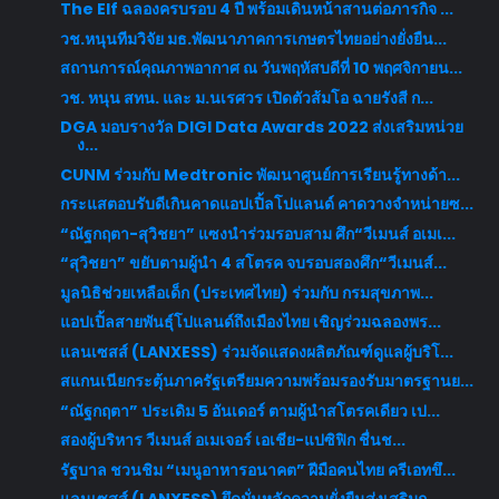
The Elf ฉลองครบรอบ 4 ปี พร้อมเดินหน้าสานต่อภารกิจ ...
วช.หนุนทีมวิจัย มธ.พัฒนาภาคการเกษตรไทยอย่างยั่งยืน...
สถานการณ์คุณภาพอากาศ ณ วันพฤหัสบดีที่ 10 พฤศจิกายน...
วช. หนุน สทน. และ ม.นเรศวร เปิดตัวส้มโอ ฉายรังสี ก...
DGA มอบรางวัล DIGI Data Awards 2022 ส่งเสริมหน่วย
ง...
CUNM ร่วมกับ Medtronic พัฒนาศูนย์การเรียนรู้ทางด้า...
กระแสตอบรับดีเกินคาดแอปเปิ้ลโปแลนด์ คาดวางจำหน่ายซ...
“ณัฐกฤตา-สุวิชยา” แซงนำร่วมรอบสาม ศึก“วีเมนส์ อเมเ...
“สุวิชยา” ขยับตามผู้นำ 4 สโตรค จบรอบสองศึก“วีเมนส์...
มูลนิธิช่วยเหลือเด็ก (ประเทศไทย) ร่วมกับ กรมสุขภาพ...
แอปเปิ้ลสายพันธุ์โปแลนด์ถึงเมืองไทย เชิญร่วมฉลองพร...
แลนเซสส์ (LANXESS) ร่วมจัดแสดงผลิตภัณฑ์ดูแลผู้บริโ...
สแกนเนียกระตุ้นภาครัฐเตรียมความพร้อมรองรับมาตรฐานย...
“ณัฐกฤตา” ประเดิม 5 อันเดอร์ ตามผู้นำสโตรคเดียว เป...
สองผู้บริหาร วีเมนส์ อเมเจอร์ เอเชีย-แปซิฟิก ชื่นช...
รัฐบาล ชวนชิม “เมนูอาหารอนาคต” ฝีมือคนไทย ครีเอทขึ...