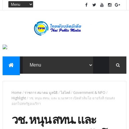
Home
/
ราชการ สมาคม มูลนิธิ
/
ไฮไลท์
/
Government & NPO
/
Highlight
/
วช. หนุน สทน. และ ม.นเรศวร เปิดตัวส้มโอ ฉายรังสี ก่อนส่ง
ออกไปสหรัฐอเมริกา
วช. หนุน สทน. และ