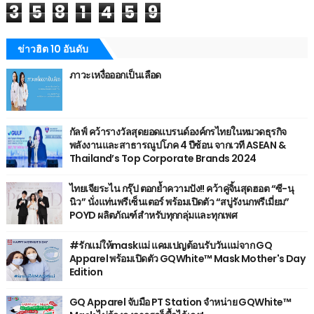
3
5
8
1
4
5
9
ข่าวฮิต 10 อันดับ
ภาวะเหงื่อออกเป็นเลือด
กัลฟ์ คว้ารางวัลสุดยอดแบรนด์องค์กรไทยในหมวดธุรกิจ
พลังงานและสาธารณูปโภค 4 ปีซ้อน จากเวที ASEAN &
Thailand’s Top Corporate Brands 2024
ไทยเจียระไน กรุ๊ป ตอกย้ำความปัง!! คว้าคู่จิ้นสุดฮอต “ซี-นุ
นิว” นั่งแท่นพรีเซ็นเตอร์ พร้อมเปิดตัว “สบู่รังนกพรีเมี่ยม”
POYD ผลิตภัณฑ์สำหรับทุกกลุ่มและทุกเพศ
#รักแม่ให้maskแม่ แคมเปญต้อนรับวันแม่จาก GQ
Apparel พร้อมเปิดตัว GQWhite™ Mask Mother's Day
Edition
GQ Apparel จับมือ PT Station จำหน่าย GQWhite™