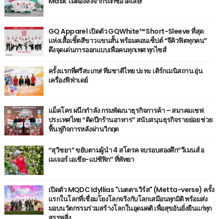
Mask ไม่ต้องลงจากรถก็ซื้อได้เลย!
GQ Apparel เปิดตัว GQWhite™ Short-Sleeve ที่สุด
แห่งเสื้อเชิ้ตสีขาวแขนสั้น พร้อมคอนเซ็ปต์ “จีคิวฟิตทุกคน”
ดึงจุดเด่นการออกแบบเพื่อคนทุกเพศ ทุกไซส์
ครั้งแรกที่ศรีสะเกษ! ทีมชาติไทย ปะทะ เติร์กเมนิสถาน อุ่น
เครื่องฟีฟ่าเดย์
แม็คโคร ผนึกกำลัง กรมพัฒนาธุรกิจการค้า – สมาคมเชฟ
ประเทศไทย “ติดปีกร้านอาหาร” สนับสนุนธุรกิจรายย่อย ช่วย
ฟื้นฟูกิจการหลังผ่านวิกฤต
“สุวิชยา” ขยับตามผู้นำ 4 สโตรค จบรอบสองศึก“วีเมนส์ อ
เมเจอร์ เอเชีย-แปซิฟิก” ที่พัทยา
เปิดตัว MQDC Idyllias "เมตตาเวิร์ส" (Metta-verse) ครั้ง
แรกในโลกที่เชื่อมโยงโลกจริงกับโลกเสมือนทุกมิติ พร้อมส่ง
มอบนวัตกรรมร่วมสร้างโลกในอุดมคติ เพื่อสุขอันยั่งยืนแก่ทุก
สรรพสิ่ง