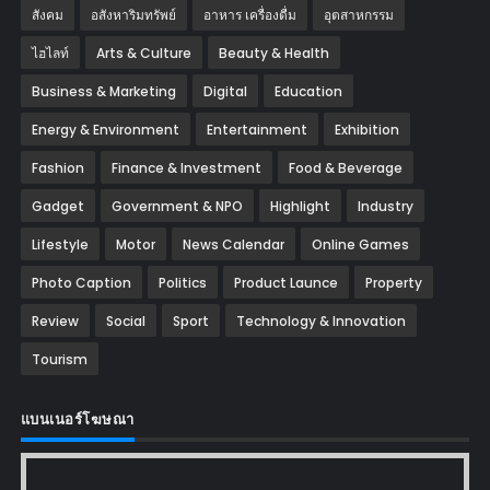
สังคม
อสังหาริมทรัพย์
อาหาร เครื่องดื่ม
อุตสาหกรรม
ไฮไลท์
Arts & Culture
Beauty & Health
Business & Marketing
Digital
Education
Energy & Environment
Entertainment
Exhibition
Fashion
Finance & Investment
Food & Beverage
Gadget
Government & NPO
Highlight
Industry
Lifestyle
Motor
News Calendar
Online Games
Photo Caption
Politics
Product Launce
Property
Review
Social
Sport
Technology & Innovation
Tourism
แบนเนอร์โฆษณา