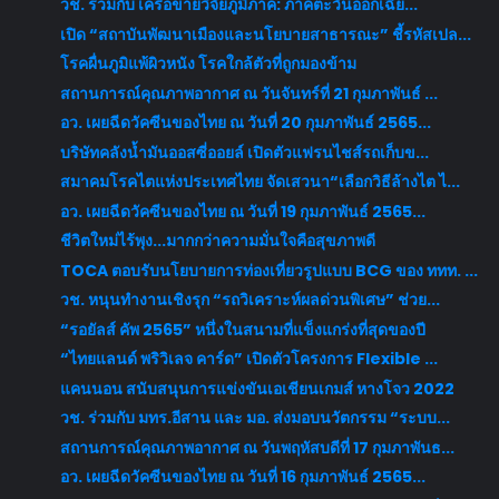
วช. ร่วมกับ เครือข่ายวิจัยภูมิภาค: ภาคตะวันออกเฉีย...
เปิด “สถาบันพัฒนาเมืองและนโยบายสาธารณะ” ชี้รหัสเปล...
โรคผื่นภูมิแพ้ผิวหนัง โรคใกล้ตัวที่ถูกมองข้าม
สถานการณ์คุณภาพอากาศ ณ วันจันทร์ที่ 21 กุมภาพันธ์ ...
อว. เผยฉีดวัคซีนของไทย ณ วันที่ 20 กุมภาพันธ์ 2565...
บริษัทคลังน้ำมันออสซี่ออยล์ เปิดตัวแฟรนไชส์รถเก็บข...
สมาคมโรคไตแห่งประเทศไทย จัดเสวนา“เลือกวิธีล้างไต ไ...
อว. เผยฉีดวัคซีนของไทย ณ วันที่ 19 กุมภาพันธ์ 2565...
ชีวิตใหม่ไร้พุง...มากกว่าความมั่นใจคือสุขภาพดี
TOCA ตอบรับนโยบายการท่องเที่ยวรูปแบบ BCG ของ ททท. ...
วช. หนุนทำงานเชิงรุก “รถวิเคราะห์ผลด่วนพิเศษ” ช่วย...
“รอยัลส์ คัพ 2565” หนึ่งในสนามที่แข็งแกร่งที่สุดของปี
“ไทยแลนด์ พริวิเลจ คาร์ด” เปิดตัวโครงการ Flexible ...
แคนนอน สนับสนุนการแข่งขันเอเชียนเกมส์ หางโจว 2022
วช. ร่วมกับ มทร.อีสาน และ มอ. ส่งมอบนวัตกรรม “ระบบ...
สถานการณ์คุณภาพอากาศ ณ วันพฤหัสบดีที่ 17 กุมภาพันธ...
อว. เผยฉีดวัคซีนของไทย ณ วันที่ 16 กุมภาพันธ์ 2565...