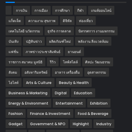
การเงิน
การเมือง
การศึกษา
กีฬา
เกมส์ออนไลน์
แก็ตเจ็ต
ความงาม สุขภาพ
ดิจิทัล
ท่องเที่ยว
เทคโนโลยี นวัตกรรม
ธุรกิจ การตลาด
นิทรรศการ งานมหกรรม
บันเทิง
ปฏิทินข่าว
ผลิตภัณฑ์ใหม่
พลังงาน สิ่งแวดล้อม
แฟชั่น
ภาพข่าวประชาสัมพันธ์
‎ยานยนต์‎
ราชการ สมาคม มูลนิธิ
รีวิว
ไลฟ์สไตล์
ศิลปะ วัฒนธรรม
สังคม
อสังหาริมทรัพย์
อาหาร เครื่องดื่ม
อุตสาหกรรม
ไฮไลท์
Arts & Culture
Beauty & Health
Business & Marketing
Digital
Education
Energy & Environment
Entertainment
Exhibition
Fashion
Finance & Investment
Food & Beverage
Gadget
Government & NPO
Highlight
Industry