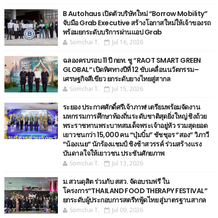
B Autohaus เปิดตัวบริษัทใหม่ “Borrow Mobility”
จับมือ Grab Executive สร้างโอกาสใหม่ให้เจ้าของรถ
พร้อมยกระดับบริการผ่านแอป Grab
Somchai T.
Jul 16, 2026
ฉลองครบรอบ 11 ปี กยท. ชู “RAOT SMART GREEN
GLOBAL” เปิดทิศทางปีที่ 12 ขับเคลื่อนนวัตกรรม–
เศรษฐกิจสีเขียว ยกระดับยางไทยสู่สากล
Somchai T.
Jul 15, 2026
ระยอง ประกาศศักดิ์ศรีเจ้าภาพ! เตรียมพร้อมจัดงาน
มหกรรมการศึกษาท้องถิ่นระดับชาติสุดยิ่งใหญ่ ชิงถ้วย
พระราชทานพระบาทสมเด็จพระเจ้าอยู่หัว รวมสุดยอด
เยาวชนกว่า 15,000 คน “บุ๋มบิ๋ม” ชัชชุอร “สอง” วิภาวี
“น้องเนย“ นักร้องแชมป์ ชิงช้าสวรรค์ ร่วมสร้างแรง
บันดาลใจให้เยาวชน ประชันศักยภาพ
Somchai T.
Jul 13, 2026
ม.สวนดุสิต ร่วมกับ สสว. จัดอบรมฟรี ใน
โครงการ“THAILAND FOOD THERAPY FESTIVAL”
ยกระดับผู้ประกอบการสตรีทฟู้ดไทย สู่มาตรฐานสากล
Somchai T.
Jul 09, 2026