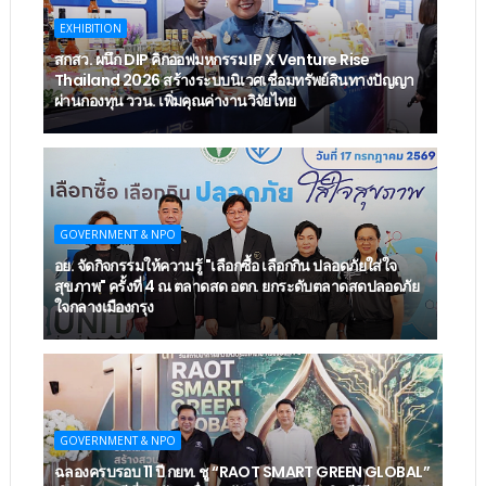
EXHIBITION
สกสว. ผนึก DIP คิกออฟมหกรรม IP X Venture Rise
Thailand 2026 สร้างระบบนิเวศเชื่อมทรัพย์สินทางปัญญา
ผ่านกองทุน ววน. เพิ่มคุณค่างานวิจัยไทย
GOVERNMENT & NPO
อย. จัดกิจกรรมให้ความรู้ "เลือกซื้อ เลือกกิน ปลอดภัยใส่ใจ
สุขภาพ" ครั้งที่ 4 ณ ตลาดสด อตก. ยกระดับตลาดสดปลอดภัย
ใจกลางเมืองกรุง
GOVERNMENT & NPO
ฉลองครบรอบ 11 ปี กยท. ชู “RAOT SMART GREEN GLOBAL”