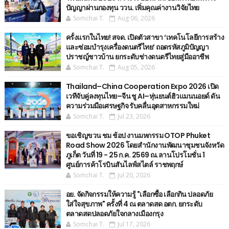
ปัญญาผ่านกองทุน ววน. เพิ่มคุณค่างานวิจัยไทย
Somchai T.
Aug 06, 2026
ครั้งแรกในไทย! สจด. เปิดตัวสาขา ‘เทคโนโลยีการสร้าง
และซ่อมบำรุงเครื่องดนตรีไทย’ ​ถอดรหัสภูมิปัญญา
ปราชญ์ชาวบ้าน ยกระดับช่างดนตรีไทยสู่มืออาชีพ
Somchai T.
Aug 05, 2026
Thailand–China Cooperation Expo 2026 เปิด
เวทีจับคู่ลงทุนไทย–จีน ชู AI–หุ่นยนต์ฮิวแมนนอยด์ ดัน
ความร่วมมือเศรษฐกิจ รับคลื่นอุตสาหกรรมใหม่
Somchai T.
Jul 23, 2026
ขอเชิญขวน ชม ช้อป งานมหกรรม OTOP Phuket
Road Show 2026 โดยสำนักงานพัฒนาชุมชนจังหวัด
ภูเก็ต วันที่ 19 - 25 ก.ค. 2569 ณ.ลานโปรโมชั่น 1
ศูนย์การค้าโรบินสันไลฟ์สไตล์ ราชพฤกษ์
Somchai T.
Jul 20, 2026
อย. จัดกิจกรรมให้ความรู้ "เลือกซื้อ เลือกกิน ปลอดภัย
ใส่ใจสุขภาพ" ครั้งที่ 4 ณ ตลาดสด อตก. ยกระดับ
ตลาดสดปลอดภัยใจกลางเมืองกรุง
Somchai T.
Jul 17, 2026