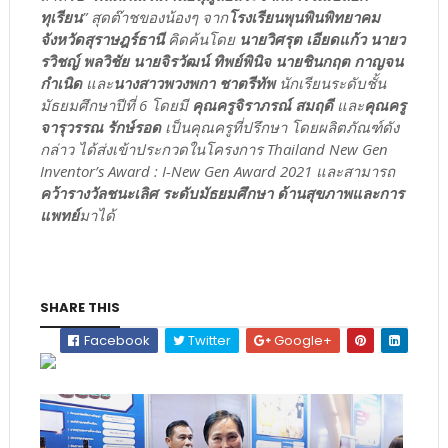
ทุเรียน
” สุดต๊าชของน้องๆ จาก
โรงเรียนพุนพินพิทยาคม
จังหวัดสุราษฎร์ธานี
คิดค้นโดย
นายวิศรุต เอียดแก้ว นายว
รวิชญ์ พลวิชัย นายจิรวัฒน์ ทิพย์พินิจ นายชินกฤต กาญจน
กำเนิด
และ
นางสาวพวงพกา ชาตรีทัพ
นักเรียนระดับชั้น
มัธยมศึกษาปีที่ 6 โดยมี
คุณครูจิราภรณ์ สมฤดี
และ
คุณครู
จารุวรรณ รักษ์รอด
เป็นคุณครูที่ปรึกษา โดยผลิตภัณฑ์ดัง
กล่าว ได้ส่งเข้าประกวดในโครงการ Thailand New Gen
Inventor’s Award : I-New Gen Award 2021 และสามารถ
คว้ารางวัลชนะเลิศ ระดับมัธยมศึกษา ด้านสุขภาพและการ
แพทย์
มาได้
SHARE THIS
Facebook
Twitter
Google+