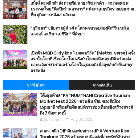
แม็คโคร ผนึกกำลัง กรมพัฒนาธุรกิจการค้า – สมาคมเชฟ
ประเทศไทย “ติดปีกร้านอาหาร” สนับสนุนธุรกิจรายย่อย ช่วย
ฟื้นฟูกิจการหลังผ่านวิกฤต
“สุวิชยา” ขยับตามผู้นำ 4 สโตรค จบรอบสองศึก“วีเมนส์ อ
เมเจอร์ เอเชีย-แปซิฟิก” ที่พัทยา
เปิดตัว MQDC Idyllias "เมตตาเวิร์ส" (Metta-verse) ครั้ง
แรกในโลกที่เชื่อมโยงโลกจริงกับโลกเสมือนทุกมิติ พร้อมส่ง
มอบนวัตกรรมร่วมสร้างโลกในอุดมคติ เพื่อสุขอันยั่งยืนแก่ทุก
สรรพสิ่ง
ข่าวไฮไลท์
ความคิดเห็น
โค้งสุดท้าย! “PATHUMTHANI Creative Tourism
Market Fest 2026” ชวนชิม ช้อป ของดีเมือง
ปทุมธานี พร้อมสัมผัสเสน่ห์การท่องเที่ยวเชิงสร้างสรรค์
ถึง 7 สิงหาคมนี้
Somchai T.
Aug 06, 2026
สกสว. ผนึก DIP คิกออฟมหกรรม IP X Venture Rise
Thailand 2026 สร้างระบบนิเวศเชื่อมทรัพย์สินทาง