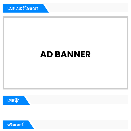
แบนเนอร์โษษณา
AD BANNER
เฟสบุ๊ก
ทวีตเตอร์