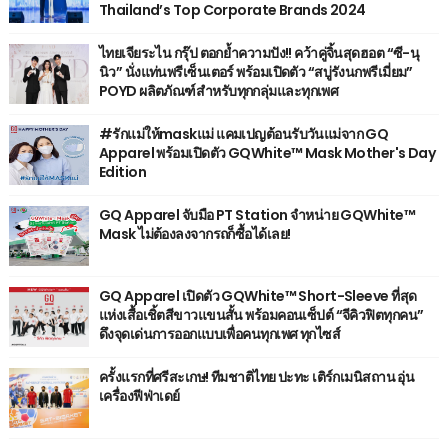
Thailand’s Top Corporate Brands 2024
ไทยเจียระไน กรุ๊ป ตอกย้ำความปัง!! คว้าคู่จิ้นสุดฮอต “ซี-นุ
นิว” นั่งแท่นพรีเซ็นเตอร์ พร้อมเปิดตัว “สบู่รังนกพรีเมี่ยม”
POYD ผลิตภัณฑ์สำหรับทุกกลุ่มและทุกเพศ
#รักแม่ให้maskแม่ แคมเปญต้อนรับวันแม่จาก GQ
Apparel พร้อมเปิดตัว GQWhite™ Mask Mother's Day
Edition
GQ Apparel จับมือ PT Station จำหน่าย GQWhite™
Mask ไม่ต้องลงจากรถก็ซื้อได้เลย!
GQ Apparel เปิดตัว GQWhite™ Short-Sleeve ที่สุด
แห่งเสื้อเชิ้ตสีขาวแขนสั้น พร้อมคอนเซ็ปต์ “จีคิวฟิตทุกคน”
ดึงจุดเด่นการออกแบบเพื่อคนทุกเพศ ทุกไซส์
ครั้งแรกที่ศรีสะเกษ! ทีมชาติไทย ปะทะ เติร์กเมนิสถาน อุ่น
เครื่องฟีฟ่าเดย์