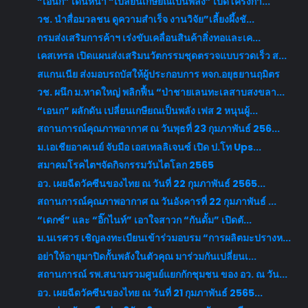
“เอนก” เดินหน้า “เปลี่ยนเกษียณเป็นพลัง” เปิดโครงกา...
วช. นำสื่อมวลชน ดูความสำเร็จ งานวิจัย”เลี้ยงผึ้งชั...
กรมส่งเสริมการค้าฯ เร่งขับเคลื่อนสินค้าสิ่งทอและเค...
เคสเทรล เปิดแผนส่งเสริมนวัตกรรมชุดตรวจแบบรวดเร็ว ส...
สแกนเนีย ส่งมอบรถบัสให้ผู้ประกอบการ หจก.อยุธยานฤมิตร
วช. ผนึก ม.หาดใหญ่ พลิกฟื้น “ป่าชายเลนทะเลสาบสงขลา...
“เอนก” ผลักดัน เปลี่ยนเกษียณเป็นพลัง เฟส 2 หนุนผู้...
สถานการณ์คุณภาพอากาศ ณ วันพุธที่ 23 กุมภาพันธ์ 256...
ม.เอเชียอาคเนย์ จับมือ เอสเทลลิเจนซ์ เปิด ป.โท Ups...
สมาคมโรคไตฯจัดกิจกรรมวันไตโลก 2565
อว. เผยฉีดวัคซีนของไทย ณ วันที่ 22 กุมภาพันธ์ 2565...
สถานการณ์คุณภาพอากาศ ณ วันอังคารที่ 22 กุมภาพันธ์ ...
“เดกซ์” และ “อิ๊กไนท์” เอาใจสาวก “กันดั้ม” เปิดตั...
ม.นเรศวร เชิญลงทะเบียนเข้าร่วมอบรม “การผลิตมะปรางห...
อย่าให้อายุมาปิดกั้นพลังในตัวคุณ มาร่วมกันเปลี่ยนเ...
สถานการณ์ รพ.สนามรวมศูนย์แยกกักชุมชน ของ อว. ณ วัน...
อว. เผยฉีดวัคซีนของไทย ณ วันที่ 21 กุมภาพันธ์ 2565...