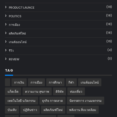
(19)
PRODUCT LAUNCE
(18)
POLITICS
(18)
การเมือง
(18)
ผลิตภัณฑ์ใหม่
(15)
เกมส์ออนไลน์
(4)
รีวิว
(3)
REVIEW
TAG
การเงิน
การเมือง
การศึกษา
กีฬา
เกมส์ออนไลน์
แก็ตเจ็ต
ความงาม สุขภาพ
ดิจิทัล
ท่องเที่ยว
เทคโนโลยี นวัตกรรม
ธุรกิจ การตลาด
นิทรรศการ งานมหกรรม
บันเทิง
ปฏิทินข่าว
ผลิตภัณฑ์ใหม่
พลังงาน สิ่งแวดล้อม