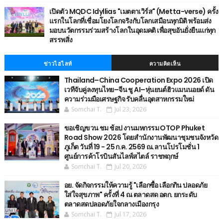
เปิดตัว MQDC Idyllias "เมตตาเวิร์ส" (Metta-verse) ครั้ง
แรกในโลกที่เชื่อมโยงโลกจริงกับโลกเสมือนทุกมิติ พร้อมส่ง
มอบนวัตกรรมร่วมสร้างโลกในอุดมคติ เพื่อสุขอันยั่งยืนแก่ทุก
สรรพสิ่ง
ข่าวไฮไลท์
ความคิดเห็น
Thailand–China Cooperation Expo 2026 เปิด
เวทีจับคู่ลงทุนไทย–จีน ชู AI–หุ่นยนต์ฮิวแมนนอยด์ ดัน
ความร่วมมือเศรษฐกิจ รับคลื่นอุตสาหกรรมใหม่
Somchai T.
Jul 23, 2026
ขอเชิญขวน ชม ช้อป งานมหกรรม OTOP Phuket
Road Show 2026 โดยสำนักงานพัฒนาชุมชนจังหวัด
ภูเก็ต วันที่ 19 - 25 ก.ค. 2569 ณ.ลานโปรโมชั่น 1
ศูนย์การค้าโรบินสันไลฟ์สไตล์ ราชพฤกษ์
Somchai T.
Jul 20, 2026
อย. จัดกิจกรรมให้ความรู้ "เลือกซื้อ เลือกกิน ปลอดภัย
ใส่ใจสุขภาพ" ครั้งที่ 4 ณ ตลาดสด อตก. ยกระดับ
ตลาดสดปลอดภัยใจกลางเมืองกรุง
Somchai T.
Jul 17, 2026