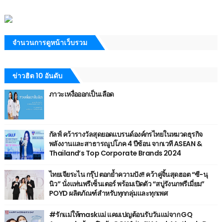
จำนวนการดูหน้าเว็บรวม
ข่าวฮิต 10 อันดับ
ภาวะเหงื่อออกเป็นเลือด
กัลฟ์ คว้ารางวัลสุดยอดแบรนด์องค์กรไทยในหมวดธุรกิจ
พลังงานและสาธารณูปโภค 4 ปีซ้อน จากเวที ASEAN &
Thailand’s Top Corporate Brands 2024
ไทยเจียระไน กรุ๊ป ตอกย้ำความปัง!! คว้าคู่จิ้นสุดฮอต “ซี-นุ
นิว” นั่งแท่นพรีเซ็นเตอร์ พร้อมเปิดตัว “สบู่รังนกพรีเมี่ยม”
POYD ผลิตภัณฑ์สำหรับทุกกลุ่มและทุกเพศ
#รักแม่ให้maskแม่ แคมเปญต้อนรับวันแม่จาก GQ