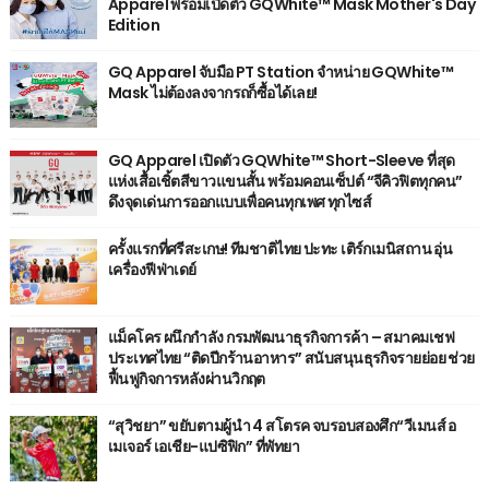
Apparel พร้อมเปิดตัว GQWhite™ Mask Mother's Day
Edition
GQ Apparel จับมือ PT Station จำหน่าย GQWhite™
Mask ไม่ต้องลงจากรถก็ซื้อได้เลย!
GQ Apparel เปิดตัว GQWhite™ Short-Sleeve ที่สุด
แห่งเสื้อเชิ้ตสีขาวแขนสั้น พร้อมคอนเซ็ปต์ “จีคิวฟิตทุกคน”
ดึงจุดเด่นการออกแบบเพื่อคนทุกเพศ ทุกไซส์
ครั้งแรกที่ศรีสะเกษ! ทีมชาติไทย ปะทะ เติร์กเมนิสถาน อุ่น
เครื่องฟีฟ่าเดย์
แม็คโคร ผนึกกำลัง กรมพัฒนาธุรกิจการค้า – สมาคมเชฟ
ประเทศไทย “ติดปีกร้านอาหาร” สนับสนุนธุรกิจรายย่อย ช่วย
ฟื้นฟูกิจการหลังผ่านวิกฤต
“สุวิชยา” ขยับตามผู้นำ 4 สโตรค จบรอบสองศึก“วีเมนส์ อ
เมเจอร์ เอเชีย-แปซิฟิก” ที่พัทยา