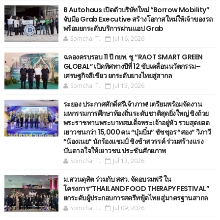
B Autohaus เปิดตัวบริษัทใหม่ “Borrow Mobility”
จับมือ Grab Executive สร้างโอกาสใหม่ให้เจ้าของรถ
พร้อมยกระดับบริการผ่านแอป Grab
Somchai T.
Jul 16, 2026
ฉลองครบรอบ 11 ปี กยท. ชู “RAOT SMART GREEN
GLOBAL” เปิดทิศทางปีที่ 12 ขับเคลื่อนนวัตกรรม–
เศรษฐกิจสีเขียว ยกระดับยางไทยสู่สากล
Somchai T.
Jul 15, 2026
ระยอง ประกาศศักดิ์ศรีเจ้าภาพ! เตรียมพร้อมจัดงาน
มหกรรมการศึกษาท้องถิ่นระดับชาติสุดยิ่งใหญ่ ชิงถ้วย
พระราชทานพระบาทสมเด็จพระเจ้าอยู่หัว รวมสุดยอด
เยาวชนกว่า 15,000 คน “บุ๋มบิ๋ม” ชัชชุอร “สอง” วิภาวี
“น้องเนย“ นักร้องแชมป์ ชิงช้าสวรรค์ ร่วมสร้างแรง
บันดาลใจให้เยาวชน ประชันศักยภาพ
Somchai T.
Jul 13, 2026
ม.สวนดุสิต ร่วมกับ สสว. จัดอบรมฟรี ใน
โครงการ“THAILAND FOOD THERAPY FESTIVAL”
ยกระดับผู้ประกอบการสตรีทฟู้ดไทย สู่มาตรฐานสากล
Somchai T.
Jul 09, 2026