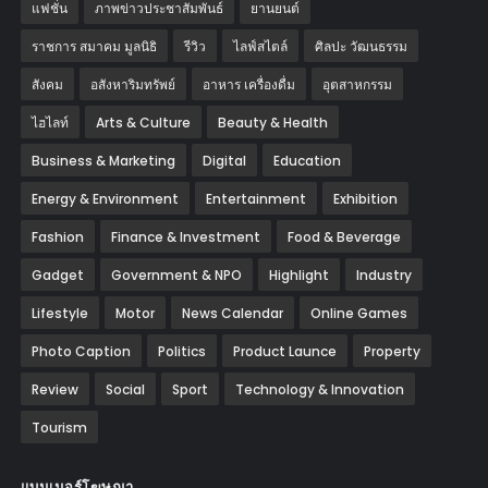
แฟชั่น
ภาพข่าวประชาสัมพันธ์
‎ยานยนต์‎
ราชการ สมาคม มูลนิธิ
รีวิว
ไลฟ์สไตล์
ศิลปะ วัฒนธรรม
สังคม
อสังหาริมทรัพย์
อาหาร เครื่องดื่ม
อุตสาหกรรม
ไฮไลท์
Arts & Culture
Beauty & Health
Business & Marketing
Digital
Education
Energy & Environment
Entertainment
Exhibition
Fashion
Finance & Investment
Food & Beverage
Gadget
Government & NPO
Highlight
Industry
Lifestyle
Motor
News Calendar
Online Games
Photo Caption
Politics
Product Launce
Property
Review
Social
Sport
Technology & Innovation
Tourism
แบนเนอร์โฆษณา