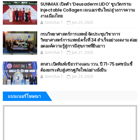
SUNMAX เปิดตัว ‘Deusaderm LIDO’ ชูนวัตกรรม
Injectable Collagen เจเนอเรชันใหม่ สู่วงการความ
งามเมืองไทย
Somchai T.
Jun 29, 2026
กรมวิทยาศาสตร์การแพทย์ จัดประชุมวิชาการ
วิทยาศาสตร์การแพทย์ ครั้งที่ 34 สำเร็จอย่างงดงาม ต่อย
อดองค์ความรู้สู่การมีสุขภาพที่ยืนยาว
Somchai T.
Jun 27, 2026
สกสว.เปิดพิมพ์เขียวร่างแผน ววน. ปี 71-75 ยศชนันชี้
ต้องยกระดับสู่เศรษฐกิจใหม่อย่างยั่งยืน
Somchai T.
Jun 24, 2026
แบนเนอร์โษษณา