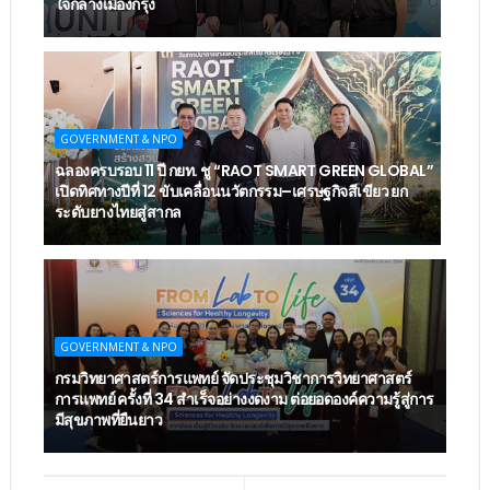
ใจกลางเมืองกรุง
GOVERNMENT & NPO
ฉลองครบรอบ 11 ปี กยท. ชู “RAOT SMART GREEN GLOBAL”
เปิดทิศทางปีที่ 12 ขับเคลื่อนนวัตกรรม–เศรษฐกิจสีเขียว ยก
ระดับยางไทยสู่สากล
GOVERNMENT & NPO
กรมวิทยาศาสตร์การแพทย์ จัดประชุมวิชาการวิทยาศาสตร์
การแพทย์ ครั้งที่ 34 สำเร็จอย่างงดงาม ต่อยอดองค์ความรู้สู่การ
มีสุขภาพที่ยืนยาว