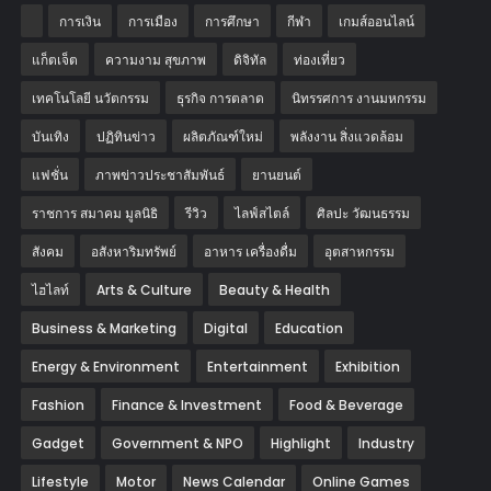
การเงิน
การเมือง
การศึกษา
กีฬา
เกมส์ออนไลน์
แก็ตเจ็ต
ความงาม สุขภาพ
ดิจิทัล
ท่องเที่ยว
เทคโนโลยี นวัตกรรม
ธุรกิจ การตลาด
นิทรรศการ งานมหกรรม
บันเทิง
ปฏิทินข่าว
ผลิตภัณฑ์ใหม่
พลังงาน สิ่งแวดล้อม
แฟชั่น
ภาพข่าวประชาสัมพันธ์
‎ยานยนต์‎
ราชการ สมาคม มูลนิธิ
รีวิว
ไลฟ์สไตล์
ศิลปะ วัฒนธรรม
สังคม
อสังหาริมทรัพย์
อาหาร เครื่องดื่ม
อุตสาหกรรม
ไฮไลท์
Arts & Culture
Beauty & Health
Business & Marketing
Digital
Education
Energy & Environment
Entertainment
Exhibition
Fashion
Finance & Investment
Food & Beverage
Gadget
Government & NPO
Highlight
Industry
Lifestyle
Motor
News Calendar
Online Games