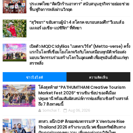
ประเทศไทย “ติดปีกร้านอาหาร” สนับสนุนธุรกิจรายย่อย ช่วย
ฟื้นฟูกิจการหลังผ่านวิกฤต
“สุวิชยา” ขยับตามผู้นำ 4 สโตรค จบรอบสองศึก“วีเมนส์ อ
เมเจอร์ เอเชีย-แปซิฟิก” ที่พัทยา
เปิดตัว MQDC Idyllias "เมตตาเวิร์ส" (Metta-verse) ครั้ง
แรกในโลกที่เชื่อมโยงโลกจริงกับโลกเสมือนทุกมิติ พร้อมส่ง
มอบนวัตกรรมร่วมสร้างโลกในอุดมคติ เพื่อสุขอันยั่งยืนแก่ทุก
สรรพสิ่ง
ข่าวไฮไลท์
ความคิดเห็น
โค้งสุดท้าย! “PATHUMTHANI Creative Tourism
Market Fest 2026” ชวนชิม ช้อป ของดีเมือง
ปทุมธานี พร้อมสัมผัสเสน่ห์การท่องเที่ยวเชิงสร้างสรรค์
ถึง 7 สิงหาคมนี้
Somchai T.
Aug 06, 2026
สกสว. ผนึก DIP คิกออฟมหกรรม IP X Venture Rise
Thailand 2026 สร้างระบบนิเวศเชื่อมทรัพย์สินทาง
ปัญญาผ่านกองทุน ววน. เพิ่มคุณค่างานวิจัยไทย