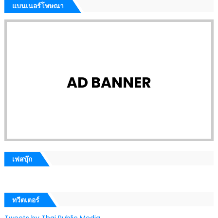
แบนเนอร์โษษณา
AD BANNER
เฟสบุ๊ก
ทวีตเตอร์
Tweets by Thai Public Media