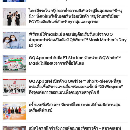
ไทยเจียระไน กรุ๊ป ตอกย้ำความปัง!! คว้าคู่จิ้นสุดฮอต “ซี-นุ
นิว” นั่งแท่นพรีเซ็นเตอร์ พร้อมเปิดตัว “สบู่รังนกพรีเมี่ยม”
POYD ผลิตภัณฑ์สำหรับทุกกลุ่มและทุกเพศ
#รักแม่ให้maskแม่ แคมเปญต้อนรับวันแม่จาก GQ
Apparel พร้อมเปิดตัว GQWhite™ Mask Mother's Day
Edition
GQ Apparel จับมือ PT Station จำหน่าย GQWhite™
Mask ไม่ต้องลงจากรถก็ซื้อได้เลย!
GQ Apparel เปิดตัว GQWhite™ Short-Sleeve ที่สุด
แห่งเสื้อเชิ้ตสีขาวแขนสั้น พร้อมคอนเซ็ปต์ “จีคิวฟิตทุกคน”
ดึงจุดเด่นการออกแบบเพื่อคนทุกเพศ ทุกไซส์
ครั้งแรกที่ศรีสะเกษ! ทีมชาติไทย ปะทะ เติร์กเมนิสถาน อุ่น
เครื่องฟีฟ่าเดย์
แม็คโคร ผนึกกำลัง กรมพัฒนาธุรกิจการค้า – สมาคมเชฟ