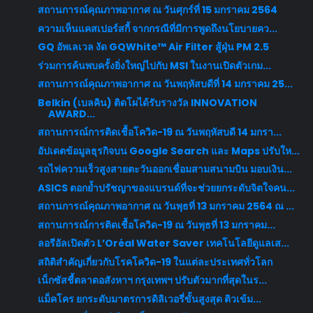
สถานการณ์คุณภาพอากาศ ณ วันศุกร์ที่ 15 มกราคม 2564
ความเห็นแคสเปอร์สกี้ จากกรณีที่มีการพูดถึงนโยบายคว...
GQ อัพเลเวล งัด GQWhite™ Air Filter สู้ฝุ่น PM 2.5
ร่วมการค้นพบครั้งยิ่งใหญ่ไปกับ MSI ในงานเปิดตัวเกม...
สถานการณ์คุณภาพอากาศ ณ วันพฤหัสบดีที่ 14 มกราคม 25...
Belkin (เบลคิน) ติดโผได้รับรางวัล INNOVATION
AWARD...
สถานการณ์การติดเชื้อโควิด-19 ณ วันพฤหัสบดี 14 มกรา...
อัปเดตข้อมูลธุรกิจบน Google Search และ Maps ปรับให...
รถไฟความเร็วสูงสายตะวันออกเชื่อมสามสนามบิน มอบเงิน...
ASICS ตอกย้ำปรัชญาของแบรนด์ที่จะช่วยยกระดับจิตใจคน...
สถานการณ์คุณภาพอากาศ ณ วันพุธที่ 13 มกราคม 2564 ณ ...
สถานการณ์การติดเชื้อโควิด-19 ณ วันพุธที่ 13 มกราคม...
ลอรีอัลเปิดตัว L’Oréal Water Saver เทคโนโลยีดูแลเส...
สถิติสำคัญเกี่ยวกับโรคโควิด-19 ในแต่ละประเทศทั่วโลก
เน็กซัสชี้ตลาดอสังหาฯ กรุงเทพฯ ปรับตัวมากที่สุดในร...
แม็คโคร ยกระดับมาตรการดิลิเวอรี่ขั้นสูงสุด ติวเข้ม...