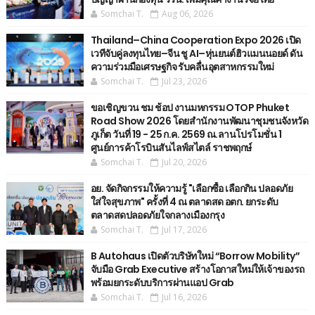
Somchai T.
Aug 06, 2026
Thailand–China Cooperation Expo 2026 เปิด
เวทีจับคู่ลงทุนไทย–จีน ชู AI–หุ่นยนต์ฮิวแมนนอยด์ ดัน
ความร่วมมือเศรษฐกิจ รับคลื่นอุตสาหกรรมใหม่
Somchai T.
Jul 23, 2026
ขอเชิญขวน ชม ช้อป งานมหกรรม OTOP Phuket
Road Show 2026 โดยสำนักงานพัฒนาชุมชนจังหวัด
ภูเก็ต วันที่ 19 - 25 ก.ค. 2569 ณ.ลานโปรโมชั่น 1
ศูนย์การค้าโรบินสันไลฟ์สไตล์ ราชพฤกษ์
Somchai T.
Jul 20, 2026
อย. จัดกิจกรรมให้ความรู้ "เลือกซื้อ เลือกกิน ปลอดภัย
ใส่ใจสุขภาพ" ครั้งที่ 4 ณ ตลาดสด อตก. ยกระดับ
ตลาดสดปลอดภัยใจกลางเมืองกรุง
Somchai T.
Jul 17, 2026
B Autohaus เปิดตัวบริษัทใหม่ “Borrow Mobility”
จับมือ Grab Executive สร้างโอกาสใหม่ให้เจ้าของรถ
พร้อมยกระดับบริการผ่านแอป Grab
Somchai T.
Jul 16, 2026