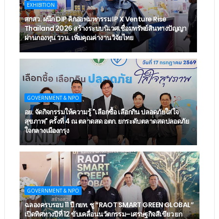
EXHIBITION
สกสว. ผนึก DIP คิกออฟมหกรรม IP X Venture Rise
Thailand 2026 สร้างระบบนิเวศเชื่อมทรัพย์สินทางปัญญา
ผ่านกองทุน ววน. เพิ่มคุณค่างานวิจัยไทย
GOVERNMENT & NPO
อย. จัดกิจกรรมให้ความรู้ "เลือกซื้อ เลือกกิน ปลอดภัยใส่ใจ
สุขภาพ" ครั้งที่ 4 ณ ตลาดสด อตก. ยกระดับตลาดสดปลอดภัย
ใจกลางเมืองกรุง
GOVERNMENT & NPO
ฉลองครบรอบ 11 ปี กยท. ชู “RAOT SMART GREEN GLOBAL”
เปิดทิศทางปีที่ 12 ขับเคลื่อนนวัตกรรม–เศรษฐกิจสีเขียว ยก