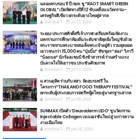
ฉลองครบรอบ 11 ปี กยท. ชู “RAOT SMART GREEN
GLOBAL” เปิดทิศทางปีที่ 12 ขับเคลื่อนนวัตกรรม–
เศรษฐกิจสีเขียว ยกระดับยางไทยสู่สากล
Somchai T.
Jul 15, 2026
ระยอง ประกาศศักดิ์ศรีเจ้าภาพ! เตรียมพร้อมจัดงาน
มหกรรมการศึกษาท้องถิ่นระดับชาติสุดยิ่งใหญ่ ชิงถ้วย
พระราชทานพระบาทสมเด็จพระเจ้าอยู่หัว รวมสุดยอด
เยาวชนกว่า 15,000 คน “บุ๋มบิ๋ม” ชัชชุอร “สอง” วิภาวี
“น้องเนย“ นักร้องแชมป์ ชิงช้าสวรรค์ ร่วมสร้างแรง
บันดาลใจให้เยาวชน ประชันศักยภาพ
Somchai T.
Jul 13, 2026
ม.สวนดุสิต ร่วมกับ สสว. จัดอบรมฟรี ใน
โครงการ“THAILAND FOOD THERAPY FESTIVAL”
ยกระดับผู้ประกอบการสตรีทฟู้ดไทย สู่มาตรฐานสากล
Somchai T.
Jul 09, 2026
SUNMAX เปิดตัว ‘Deusaderm LIDO’ ชูนวัตกรรม
Injectable Collagen เจเนอเรชันใหม่ สู่วงการความ
งามเมืองไทย
Somchai T.
Jun 29, 2026