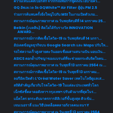
ความเห็นแคสเปอร์สกี้ จากกรณีที่มีการพูดถึงนโยบายคว...
GQ อัพเลเวล งัด GQWhite™ Air Filter สู้ฝุ่น PM 2.5
ร่วมการค้นพบครั้งยิ่งใหญ่ไปกับ MSI ในงานเปิดตัวเกม...
สถานการณ์คุณภาพอากาศ ณ วันพฤหัสบดีที่ 14 มกราคม 25...
Belkin (เบลคิน) ติดโผได้รับรางวัล INNOVATION
AWARD...
สถานการณ์การติดเชื้อโควิด-19 ณ วันพฤหัสบดี 14 มกรา...
อัปเดตข้อมูลธุรกิจบน Google Search และ Maps ปรับให...
รถไฟความเร็วสูงสายตะวันออกเชื่อมสามสนามบิน มอบเงิน...
ASICS ตอกย้ำปรัชญาของแบรนด์ที่จะช่วยยกระดับจิตใจคน...
สถานการณ์คุณภาพอากาศ ณ วันพุธที่ 13 มกราคม 2564 ณ ...
สถานการณ์การติดเชื้อโควิด-19 ณ วันพุธที่ 13 มกราคม...
ลอรีอัลเปิดตัว L’Oréal Water Saver เทคโนโลยีดูแลเส...
สถิติสำคัญเกี่ยวกับโรคโควิด-19 ในแต่ละประเทศทั่วโลก
เน็กซัสชี้ตลาดอสังหาฯ กรุงเทพฯ ปรับตัวมากที่สุดในร...
แม็คโคร ยกระดับมาตรการดิลิเวอรี่ขั้นสูงสุด ติวเข้ม...
เจนเนอราลี่ แนะวิธีปลดล็อคคลายกังวลคนเจนฯ Y
สถานการณ์คุณภาพอากาศ ณ วันเพุธที่ 13 มกราคม 2564