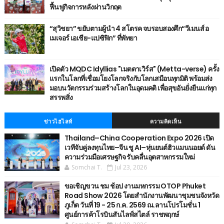
ฟื้นฟูกิจการหลังผ่านวิกฤต
“สุวิชยา” ขยับตามผู้นำ 4 สโตรค จบรอบสองศึก“วีเมนส์ อ
เมเจอร์ เอเชีย-แปซิฟิก” ที่พัทยา
เปิดตัว MQDC Idyllias "เมตตาเวิร์ส" (Metta-verse) ครั้ง
แรกในโลกที่เชื่อมโยงโลกจริงกับโลกเสมือนทุกมิติ พร้อมส่ง
มอบนวัตกรรมร่วมสร้างโลกในอุดมคติ เพื่อสุขอันยั่งยืนแก่ทุก
สรรพสิ่ง
ข่าวไฮไลท์
ความคิดเห็น
Thailand–China Cooperation Expo 2026 เปิด
เวทีจับคู่ลงทุนไทย–จีน ชู AI–หุ่นยนต์ฮิวแมนนอยด์ ดัน
ความร่วมมือเศรษฐกิจ รับคลื่นอุตสาหกรรมใหม่
Somchai T.
Jul 23, 2026
ขอเชิญขวน ชม ช้อป งานมหกรรม OTOP Phuket
Road Show 2026 โดยสำนักงานพัฒนาชุมชนจังหวัด
ภูเก็ต วันที่ 19 - 25 ก.ค. 2569 ณ.ลานโปรโมชั่น 1
ศูนย์การค้าโรบินสันไลฟ์สไตล์ ราชพฤกษ์