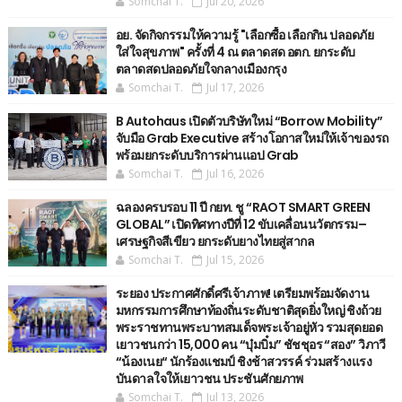
Somchai T.
Jul 20, 2026
อย. จัดกิจกรรมให้ความรู้ "เลือกซื้อ เลือกกิน ปลอดภัย
ใส่ใจสุขภาพ" ครั้งที่ 4 ณ ตลาดสด อตก. ยกระดับ
ตลาดสดปลอดภัยใจกลางเมืองกรุง
Somchai T.
Jul 17, 2026
B Autohaus เปิดตัวบริษัทใหม่ “Borrow Mobility”
จับมือ Grab Executive สร้างโอกาสใหม่ให้เจ้าของรถ
พร้อมยกระดับบริการผ่านแอป Grab
Somchai T.
Jul 16, 2026
ฉลองครบรอบ 11 ปี กยท. ชู “RAOT SMART GREEN
GLOBAL” เปิดทิศทางปีที่ 12 ขับเคลื่อนนวัตกรรม–
เศรษฐกิจสีเขียว ยกระดับยางไทยสู่สากล
Somchai T.
Jul 15, 2026
ระยอง ประกาศศักดิ์ศรีเจ้าภาพ! เตรียมพร้อมจัดงาน
มหกรรมการศึกษาท้องถิ่นระดับชาติสุดยิ่งใหญ่ ชิงถ้วย
พระราชทานพระบาทสมเด็จพระเจ้าอยู่หัว รวมสุดยอด
เยาวชนกว่า 15,000 คน “บุ๋มบิ๋ม” ชัชชุอร “สอง” วิภาวี
“น้องเนย“ นักร้องแชมป์ ชิงช้าสวรรค์ ร่วมสร้างแรง
บันดาลใจให้เยาวชน ประชันศักยภาพ
Somchai T.
Jul 13, 2026