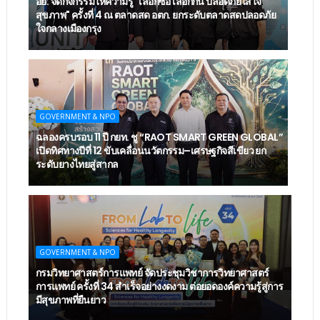
อย. จัดกิจกรรมให้ความรู้ "เลือกซื้อ เลือกกิน ปลอดภัยใส่ใจ
สุขภาพ" ครั้งที่ 4 ณ ตลาดสด อตก. ยกระดับตลาดสดปลอดภัย
ใจกลางเมืองกรุง
GOVERNMENT & NPO
ฉลองครบรอบ 11 ปี กยท. ชู “RAOT SMART GREEN GLOBAL”
เปิดทิศทางปีที่ 12 ขับเคลื่อนนวัตกรรม–เศรษฐกิจสีเขียว ยก
ระดับยางไทยสู่สากล
GOVERNMENT & NPO
กรมวิทยาศาสตร์การแพทย์ จัดประชุมวิชาการวิทยาศาสตร์
การแพทย์ ครั้งที่ 34 สำเร็จอย่างงดงาม ต่อยอดองค์ความรู้สู่การ
มีสุขภาพที่ยืนยาว