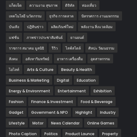
แก็ตเจ็ต
ความงาม สุขภาพ
ดิจิทัล
ท่องเที่ยว
เทคโนโลยี นวัตกรรม
ธุรกิจ การตลาด
นิทรรศการ งานมหกรรม
บันเทิง
ปฏิทินข่าว
ผลิตภัณฑ์ใหม่
พลังงาน สิ่งแวดล้อม
แฟชั่น
ภาพข่าวประชาสัมพันธ์
‎ยานยนต์‎
ราชการ สมาคม มูลนิธิ
รีวิว
ไลฟ์สไตล์
ศิลปะ วัฒนธรรม
สังคม
อสังหาริมทรัพย์
อาหาร เครื่องดื่ม
อุตสาหกรรม
ไฮไลท์
Arts & Culture
Beauty & Health
Business & Marketing
Digital
Education
Energy & Environment
Entertainment
Exhibition
Fashion
Finance & Investment
Food & Beverage
Gadget
Government & NPO
Highlight
Industry
Lifestyle
Motor
News Calendar
Online Games
Photo Caption
Politics
Product Launce
Property