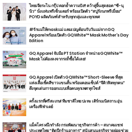
ไทยเจียระไน กรุ๊ป ตอกย้ำความปัง!! คว้าคู่จิ้นสุดฮอต “ซี-นุ
นิว” นั่งแท่นพรีเซ็นเตอร์ พร้อมเปิดตัว “สบู่รังนกพรีเมี่ยม”
POYD ผลิตภัณฑ์สำหรับทุกกลุ่มและทุกเพศ
#รักแม่ให้maskแม่ แคมเปญต้อนรับวันแม่จาก GQ
Apparel พร้อมเปิดตัว GQWhite™ Mask Mother's Day
Edition
GQ Apparel จับมือ PT Station จำหน่าย GQWhite™
Mask ไม่ต้องลงจากรถก็ซื้อได้เลย!
GQ Apparel เปิดตัว GQWhite™ Short-Sleeve ที่สุด
แห่งเสื้อเชิ้ตสีขาวแขนสั้น พร้อมคอนเซ็ปต์ “จีคิวฟิตทุกคน”
ดึงจุดเด่นการออกแบบเพื่อคนทุกเพศ ทุกไซส์
ครั้งแรกที่ศรีสะเกษ! ทีมชาติไทย ปะทะ เติร์กเมนิสถาน อุ่น
เครื่องฟีฟ่าเดย์
แม็คโคร ผนึกกำลัง กรมพัฒนาธุรกิจการค้า – สมาคมเชฟ
ประเทศไทย “ติดปีกร้านอาหาร” สนับสนุนธุรกิจรายย่อย ช่วย