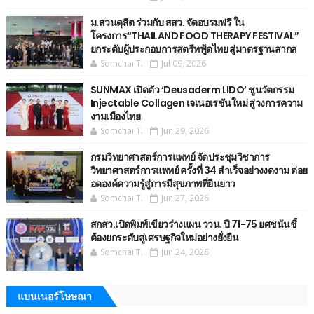
ม.สวนดุสิต ร่วมกับ สสว. จัดอบรมฟรี ใน
โครงการ“THAILAND FOOD THERAPY FESTIVAL”
ยกระดับผู้ประกอบการสตรีทฟู้ดไทย สู่มาตรฐานสากล
Somchai T.
Jul 09, 2026
SUNMAX เปิดตัว ‘Deusaderm LIDO’ ชูนวัตกรรม
Injectable Collagen เจเนอเรชันใหม่ สู่วงการความ
งามเมืองไทย
Somchai T.
Jun 29, 2026
กรมวิทยาศาสตร์การแพทย์ จัดประชุมวิชาการ
วิทยาศาสตร์การแพทย์ ครั้งที่ 34 สำเร็จอย่างงดงาม ต่อย
อดองค์ความรู้สู่การมีสุขภาพที่ยืนยาว
Somchai T.
Jun 27, 2026
สกสว.เปิดพิมพ์เขียวร่างแผน ววน. ปี 71-75 ยศชนันชี้
ต้องยกระดับสู่เศรษฐกิจใหม่อย่างยั่งยืน
Somchai T.
Jun 24, 2026
แบนเนอร์โษษณา