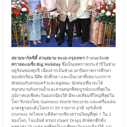
สยามพาร์คซิตี้ สวนสยาม ทะเล-กรุงเทพฯ
กำหนดจัด
เท
ศกาลอะเมซิ่ง Big Holiday
ซึ่งเป็นเทศกาลประจำปีในช่วง
ฤดูร้อนของทุกปี เนื่องจากเป็นช่วงเวลาปิดภาคการศึกษา
ของนักเรียน นิสิต นักศึกษา และเป็นเวลาที่เหมาะแก่การ
พักผ่อนกับครอบครัวและหมู่คณะ นักท่องเที่ยวจะได้
สนุกสนานกับสวนน้ำและสวนสนุกที่สมบูรณ์แบบที่สุดใน
ภูมิภาคเอเชียตะวันออกเฉียงใต้ มีทะเลเทียมที่ใหญ่ที่สุดใน
โลก รับรองโดย Guinness World Records และเครื่องเล่น
มาตรฐานระดับโลกกว่า 30 รายการ อาทิ วอร์เท็กซ์
(Vortex) รถไฟเหาะตีลังกาเกลียวสว่านใหญ่ที่สุด 1 ใน 2
ของโลก, ไจแอ้นท์ ดรอป (Giant Drop) ยักษ์ตกตึกดิ่ง
พสุธาสูง 75 เมตร สูงที่สุดในเอเชียตะวันออกเฉียงใต้, บูม