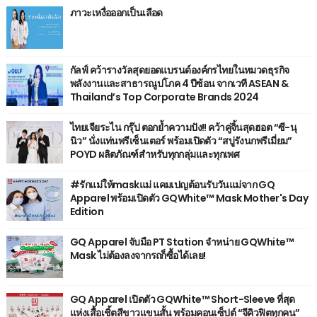
ภาวะเหงื่อออกเป็นเลือด
กัลฟ์ คว้ารางวัลสุดยอดแบรนด์องค์กรไทยในหมวดธุรกิจ
พลังงานและสาธารณูปโภค 4 ปีซ้อน จากเวที ASEAN &
Thailand’s Top Corporate Brands 2024
ไทยเจียระไน กรุ๊ป ตอกย้ำความปัง!! คว้าคู่จิ้นสุดฮอต “ซี-นุ
นิว” นั่งแท่นพรีเซ็นเตอร์ พร้อมเปิดตัว “สบู่รังนกพรีเมี่ยม”
POYD ผลิตภัณฑ์สำหรับทุกกลุ่มและทุกเพศ
#รักแม่ให้maskแม่ แคมเปญต้อนรับวันแม่จาก GQ
Apparel พร้อมเปิดตัว GQWhite™ Mask Mother's Day
Edition
GQ Apparel จับมือ PT Station จำหน่าย GQWhite™
Mask ไม่ต้องลงจากรถก็ซื้อได้เลย!
GQ Apparel เปิดตัว GQWhite™ Short-Sleeve ที่สุด
แห่งเสื้อเชิ้ตสีขาวแขนสั้น พร้อมคอนเซ็ปต์ “จีคิวฟิตทุกคน”