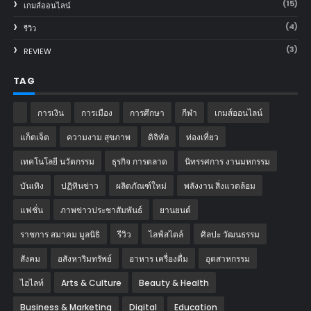
(15)
เกมส์ออนไลน์
(4)
รีวิว
(3)
REVIEW
TAG
การเงิน
การเมือง
การศึกษา
กีฬา
เกมส์ออนไลน์
แก็ตเจ็ต
ความงาม สุขภาพ
ดิจิทัล
ท่องเที่ยว
เทคโนโลยี นวัตกรรม
ธุรกิจ การตลาด
นิทรรศการ งานมหกรรม
บันเทิง
ปฏิทินข่าว
ผลิตภัณฑ์ใหม่
พลังงาน สิ่งแวดล้อม
แฟชั่น
ภาพข่าวประชาสัมพันธ์
‎ยานยนต์‎
ราชการ สมาคม มูลนิธิ
รีวิว
ไลฟ์สไตล์
ศิลปะ วัฒนธรรม
สังคม
อสังหาริมทรัพย์
อาหาร เครื่องดื่ม
อุตสาหกรรม
ไฮไลท์
Arts & Culture
Beauty & Health
Business & Marketing
Digital
Education