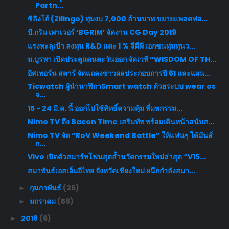
Partn...
ซิลิงโก้ (Zilingo) ทุ่มงบ 7,000 ล้านบาท ขยายแพลตฟอ...
บี.กริม เพาเวอร์ ‘BGRIM’ จัดงาน CG Day 2019
แรงทะลุเป้า ลงทุน R&D แตะ 1 % จีดีพี เอกชนทุ่มทุนว...
ม.บูรพา เปิดประตูแดนตะวันออก จัดเวที “WISDOM OF TH...
อีสเทอร์น สตาร์ จัดแถลงข่าวผลประกอบการปี 61 และแผน...
Ticwatch ผู้นำนาฬิกาSmart watch ด้วยระบบ wear os
จ...
15 - 24 มี.ค. นี้ ออกไปใช้สิทธิ์ความคุ้ม ที่มหกรรม...
Nimo TV ดึง Bacon Time เสริมทัพ พร้อมเดินหน้าสนับส...
Nimo TV จัด “RoV Weekend Battle” ให้แฟนๆ ได้มันส์
ก...
Vivo เปิดตัวสมาร์ทโฟนสุดล้ำนวัตกรรมใหม่ล่าสุด “V15...
สมาพันธ์เอสเอ็มอีไทย จังหวัดเชียงใหม่ ผนึกกำลังสมา...
กุมภาพันธ์
(26)
►
มกราคม
(56)
►
2018
(6)
►