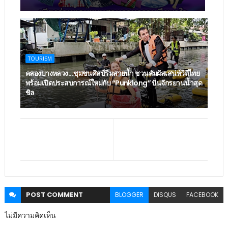
TOURISM
คลองบางหลวง...ชุมชนศิลป์ริมสายน้ำ ชวนสัมผัสเสน่ห์วิถีไทย
พร้อมเปิดประสบการณ์ใหม่กับ “Punklong” ปั่นจักรยานน้ำสุด
ชิล
POST
COMMENT
BLOGGER
DISQUS
FACEBOOK
ไม่มีความคิดเห็น