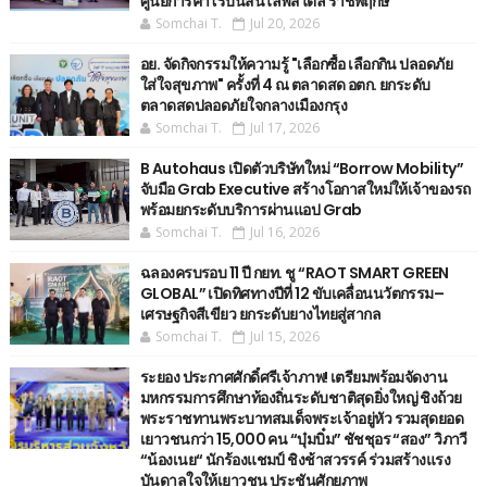
ศูนย์การค้าโรบินสันไลฟ์สไตล์ ราชพฤกษ์
Somchai T.
Jul 20, 2026
อย. จัดกิจกรรมให้ความรู้ "เลือกซื้อ เลือกกิน ปลอดภัย
ใส่ใจสุขภาพ" ครั้งที่ 4 ณ ตลาดสด อตก. ยกระดับ
ตลาดสดปลอดภัยใจกลางเมืองกรุง
Somchai T.
Jul 17, 2026
B Autohaus เปิดตัวบริษัทใหม่ “Borrow Mobility”
จับมือ Grab Executive สร้างโอกาสใหม่ให้เจ้าของรถ
พร้อมยกระดับบริการผ่านแอป Grab
Somchai T.
Jul 16, 2026
ฉลองครบรอบ 11 ปี กยท. ชู “RAOT SMART GREEN
GLOBAL” เปิดทิศทางปีที่ 12 ขับเคลื่อนนวัตกรรม–
เศรษฐกิจสีเขียว ยกระดับยางไทยสู่สากล
Somchai T.
Jul 15, 2026
ระยอง ประกาศศักดิ์ศรีเจ้าภาพ! เตรียมพร้อมจัดงาน
มหกรรมการศึกษาท้องถิ่นระดับชาติสุดยิ่งใหญ่ ชิงถ้วย
พระราชทานพระบาทสมเด็จพระเจ้าอยู่หัว รวมสุดยอด
เยาวชนกว่า 15,000 คน “บุ๋มบิ๋ม” ชัชชุอร “สอง” วิภาวี
“น้องเนย“ นักร้องแชมป์ ชิงช้าสวรรค์ ร่วมสร้างแรง
บันดาลใจให้เยาวชน ประชันศักยภาพ