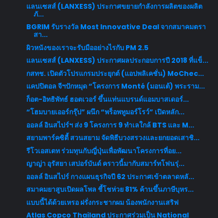
แลนเซสส์ (LANXESS) ประกาศขยายกำลังการผลิตของผลิต
ภั...
BGRIM รับรางวัล Most Innovative Deal จากสมาคมตรา
สา...
ผิวหนังของเราจะรับมืออย่างไรกับ PM 2.5
แลนเซสส์ (LANXESS) ประกาศผลประกอบการปี 2018 ที่แข็...
กสทช. เปิดตัวโปรแกรมประยุกต์ (แอปพลิเคชั่น) MoChec...
แคปปิตอล จีฯปักหมุด “โครงการ Monté (มอนเต้) พระราม...
ก็อต-อิทธิพัทธ์ ฮอตเวอร์ ขึ้นแท่นแบรนด์แอมบาสเดอร์...
“โฮมบายเออร์กรุ๊ป” ผนึก “พร็อพทูมอร์โรว์” เปิดหลัก...
ออลล์ อินสไปร์ฯ ส่ง 9 โครงการ 9 ทำเลใกล้ BTS และ M...
สยามพาร์คซิตี้ สวนสยาม จัดพิธีบวงสรวงและยกยอดเสาชิ...
รีโวเอสเตท ร่วมทุนกับญี่ปุ่นเพื่อพัฒนาโครงการที่อย...
ญาญ่า อุรัสยา เสปอร์บันด์ คราวนี้มากับสมาร์ทโฟนรุ่...
ออลล์ อินสไปร์ กางแผนธุรกิจปี 62 ประกาศเข้าตลาดหลั...
สมาคมยาสูบเปิดผลโพล ชี้โชห่วย 81% ค้านขึ้นภาษีบุหร...
แบบนี้ได้ด้วยเหรอ ฝรั่งกระชากผม น้องพนักงานเสริฟ
Atlas Copco Thailand ประกาศร่วมเป็น National