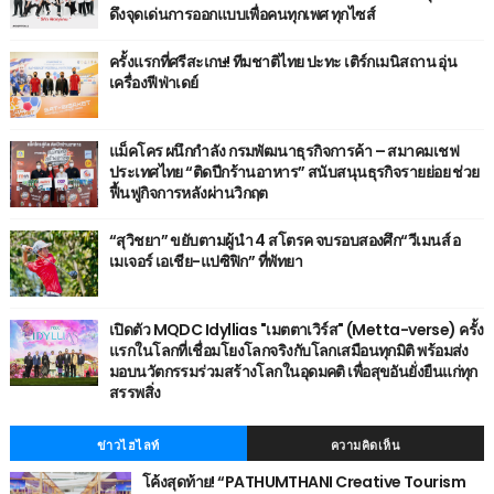
ดึงจุดเด่นการออกแบบเพื่อคนทุกเพศ ทุกไซส์
ครั้งแรกที่ศรีสะเกษ! ทีมชาติไทย ปะทะ เติร์กเมนิสถาน อุ่น
เครื่องฟีฟ่าเดย์
แม็คโคร ผนึกกำลัง กรมพัฒนาธุรกิจการค้า – สมาคมเชฟ
ประเทศไทย “ติดปีกร้านอาหาร” สนับสนุนธุรกิจรายย่อย ช่วย
ฟื้นฟูกิจการหลังผ่านวิกฤต
“สุวิชยา” ขยับตามผู้นำ 4 สโตรค จบรอบสองศึก“วีเมนส์ อ
เมเจอร์ เอเชีย-แปซิฟิก” ที่พัทยา
เปิดตัว MQDC Idyllias "เมตตาเวิร์ส" (Metta-verse) ครั้ง
แรกในโลกที่เชื่อมโยงโลกจริงกับโลกเสมือนทุกมิติ พร้อมส่ง
มอบนวัตกรรมร่วมสร้างโลกในอุดมคติ เพื่อสุขอันยั่งยืนแก่ทุก
สรรพสิ่ง
ข่าวไฮไลท์
ความคิดเห็น
โค้งสุดท้าย! “PATHUMTHANI Creative Tourism