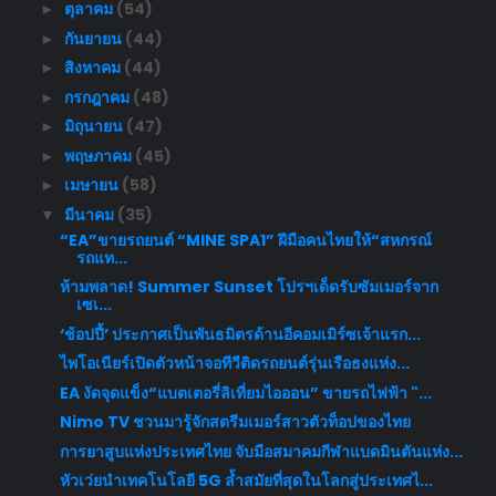
ตุลาคม
(54)
►
กันยายน
(44)
►
สิงหาคม
(44)
►
กรกฎาคม
(48)
►
มิถุนายน
(47)
►
พฤษภาคม
(45)
►
เมษายน
(58)
►
มีนาคม
(35)
▼
“EA”ขายรถยนต์ “MINE SPA1” ฝีมือคนไทยให้“สหกรณ์
รถแท...
ห้ามพลาด! Summer Sunset โปรฯเด็ดรับซัมเมอร์จาก
เซเ...
‘ช้อปปี้’ ประกาศเป็นพันธมิตรด้านอีคอมเมิร์ซเจ้าแรก...
ไพโอเนียร์เปิดตัวหน้าจอทีวีติดรถยนต์รุ่นเรือธงแห่ง...
EA งัดจุดแข็ง“แบตเตอรี่ลิเที่ยมไอออน” ขายรถไฟฟ้า "...
Nimo TV ชวนมารู้จักสตรีมเมอร์สาวตัวท็อปของไทย
การยาสูบแห่งประเทศไทย จับมือสมาคมกีฬาแบดมินตันแห่ง...
หัวเว่ยนำเทคโนโลยี 5G ล้ำสมัยที่สุดในโลกสู่ประเทศไ...