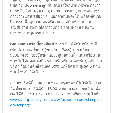
เมอแรง (Boomerang) ตื่นเต้นเร้าใจกับรถไฟเหาะตีลังกา
ถอยหลัง, ล็อค ฟลูม (Log Flume) การผจญภัยบนท่อนซุง
กลางกระแสน้ำเชี่ยว ฯลฯ นอกจากนี้ยังจะได้เพลิดเพลินกับ
กิจกรรมเพื่อสุขภาพ ดนตรีและความบันเทิงอีกมากมาย
ร่วมสืบสานประเพณีสงกรานต์13-15เมษายน และวัน
แรงงาน 1 พฤษภาคม 2562
เทศกาลอะเมซิ่ง บิ๊กฮอลิเดย์ 2019
ยังได้จัดโปรโมชั่นพิ
เศษ บัตรอะเมซิ่งพาส (Amazing Pass) ราคาเพียง
900บาท เจ้าของบัตรผ่านประตูเล่นสวนน้ำและเครื่องเล่น
ทุกชนิดได้ตลอดทั้งปี 2562 พร้อมรับแคชการ์ดมูลค่า 100
บาท พร้อมรับสิทธิ์ส่วนลด 50% แก่ผู้ติดตามสูงสุด 5 ท่าน
ทุกครั้งที่เข้าใช้บริการ
สยามพาร์คซิตี้ สวนสยาม ทะเล-กรุงเทพฯ เปิดให้บริการทุก
วัน ตั้งแต่เวลา 10.00 – 18.00 น.สอบถามรายละเอียดเพิ่ม
เติมได้ที่ 02 919 7200 ต่อ 308 – 309 หรือทางเว็บไซต์
www.siamparkcity.com
www.facebook.com/siampark
city.fanpage