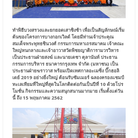
ทำพิธีบวงสรวงและยกยอดเสาชิงช้า เพื่อเป็นสัญลักษณ์เริ่ม
ต้นของโครงการบางกอกเวิลด์ โดยมีท่านเจ้าประคุณ
สมเด็จพระพุทธชินวงศ์ กรรมการมหาเถรสมาคม เจ้าคณะ
ใหญ่หนกลางและเจ้าอาวาสวัดพิชยญาติการามวรวิหาร
เป็นประธานฝ่ายสงฆ์ และนายเดชา ตุลานันท์ ประธาน
กรรมการบริหาร ธนาคารกรุงเทพ จำกัด (มหาชน) เป็น
ประธานฝ่ายฆราวาส พร้อมเปิดเทศกาลอะเมซิ่ง บิ๊กฮอลิ
เดย์ 2019 อย่างยิ่งใหญ่ ต้อนรับซัมเมอร์ ฉลองครองแชมป์
ทะเลเทียมที่ใหญ่ที่สุดในโลกติดต่อกันเป็นปีที่ 10 ด้วยโปร
โมชั่น กิจกรรมและความสนุกสนานมากมาย เริ่มตั้งแต่วัน
นี้ ถึง 15 พฤษภาคม 2562