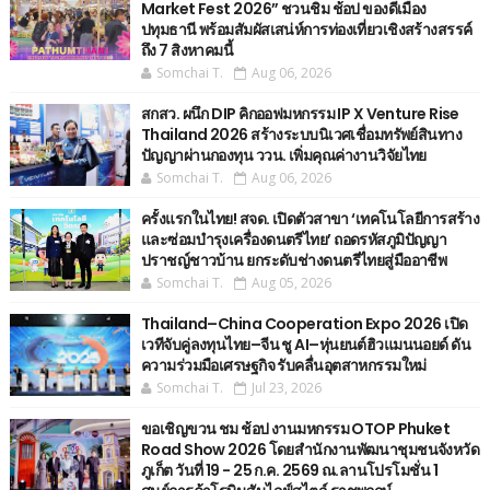
Market Fest 2026” ชวนชิม ช้อป ของดีเมือง
ปทุมธานี พร้อมสัมผัสเสน่ห์การท่องเที่ยวเชิงสร้างสรรค์
ถึง 7 สิงหาคมนี้
Somchai T.
Aug 06, 2026
สกสว. ผนึก DIP คิกออฟมหกรรม IP X Venture Rise
Thailand 2026 สร้างระบบนิเวศเชื่อมทรัพย์สินทาง
ปัญญาผ่านกองทุน ววน. เพิ่มคุณค่างานวิจัยไทย
Somchai T.
Aug 06, 2026
ครั้งแรกในไทย! สจด. เปิดตัวสาขา ‘เทคโนโลยีการสร้าง
และซ่อมบำรุงเครื่องดนตรีไทย’ ​ถอดรหัสภูมิปัญญา
ปราชญ์ชาวบ้าน ยกระดับช่างดนตรีไทยสู่มืออาชีพ
Somchai T.
Aug 05, 2026
Thailand–China Cooperation Expo 2026 เปิด
เวทีจับคู่ลงทุนไทย–จีน ชู AI–หุ่นยนต์ฮิวแมนนอยด์ ดัน
ความร่วมมือเศรษฐกิจ รับคลื่นอุตสาหกรรมใหม่
Somchai T.
Jul 23, 2026
ขอเชิญขวน ชม ช้อป งานมหกรรม OTOP Phuket
Road Show 2026 โดยสำนักงานพัฒนาชุมชนจังหวัด
ภูเก็ต วันที่ 19 - 25 ก.ค. 2569 ณ.ลานโปรโมชั่น 1