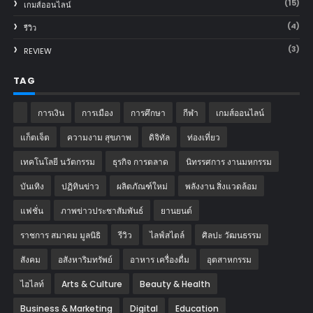
(15)
เกมส์ออนไลน์
(4)
รีวิว
(3)
REVIEW
TAG
การเงิน
การเมือง
การศึกษา
กีฬา
เกมส์ออนไลน์
แก็ตเจ็ต
ความงาม สุขภาพ
ดิจิทัล
ท่องเที่ยว
เทคโนโลยี นวัตกรรม
ธุรกิจ การตลาด
นิทรรศการ งานมหกรรม
บันเทิง
ปฏิทินข่าว
ผลิตภัณฑ์ใหม่
พลังงาน สิ่งแวดล้อม
แฟชั่น
ภาพข่าวประชาสัมพันธ์
‎ยานยนต์‎
ราชการ สมาคม มูลนิธิ
รีวิว
ไลฟ์สไตล์
ศิลปะ วัฒนธรรม
สังคม
อสังหาริมทรัพย์
อาหาร เครื่องดื่ม
อุตสาหกรรม
ไฮไลท์
Arts & Culture
Beauty & Health
Business & Marketing
Digital
Education