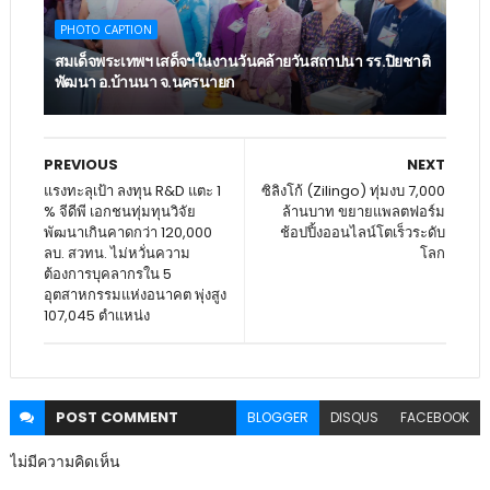
PHOTO CAPTION
สมเด็จพระเทพฯ เสด็จฯในงานวันคล้ายวันสถาปนา รร.ปิยชาติ
พัฒนา อ.บ้านนา จ.นครนายก
PREVIOUS
NEXT
แรงทะลุเป้า ลงทุน R&D แตะ 1
ซิลิงโก้ (Zilingo) ทุ่มงบ 7,000
% จีดีพี เอกชนทุ่มทุนวิจัย
ล้านบาท ขยายแพลตฟอร์ม
พัฒนาเกินคาดกว่า 120,000
ช้อปปิ้งออนไลน์โตเร็วระดับ
ลบ. สวทน. ไม่หวั่นความ
โลก
ต้องการบุคลากรใน 5
อุตสาหกรรมแห่งอนาคต พุ่งสูง
107,045 ตำแหน่ง
POST
COMMENT
BLOGGER
DISQUS
FACEBOOK
ไม่มีความคิดเห็น