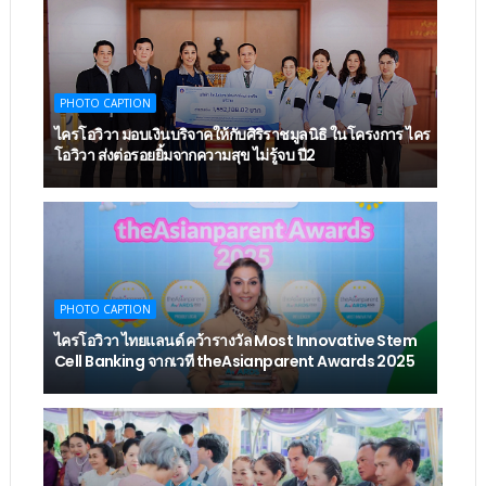
PHOTO CAPTION
ไครโอวิวา มอบเงินบริจาคให้กับศิริราชมูลนิธิ ในโครงการ ไคร
โอวิวา ส่งต่อรอยยิ้มจากความสุข ไม่รู้จบ ปี2
PHOTO CAPTION
ไครโอวิวา ไทยแลนด์ คว้ารางวัล Most Innovative Stem
Cell Banking จากเวที theAsianparent Awards 2025