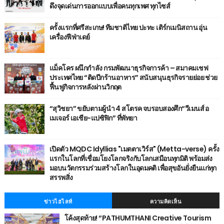
ดึงจุดเด่นการออกแบบเพื่อคนทุกเพศ ทุกไซส์
ครั้งแรกที่ศรีสะเกษ! ทีมชาติไทย ปะทะ เติร์กเมนิสถาน อุ่น
เครื่องฟีฟ่าเดย์
แม็คโคร ผนึกกำลัง กรมพัฒนาธุรกิจการค้า – สมาคมเชฟ
ประเทศไทย “ติดปีกร้านอาหาร” สนับสนุนธุรกิจรายย่อย ช่วย
ฟื้นฟูกิจการหลังผ่านวิกฤต
“สุวิชยา” ขยับตามผู้นำ 4 สโตรค จบรอบสองศึก“วีเมนส์ อ
เมเจอร์ เอเชีย-แปซิฟิก” ที่พัทยา
เปิดตัว MQDC Idyllias "เมตตาเวิร์ส" (Metta-verse) ครั้ง
แรกในโลกที่เชื่อมโยงโลกจริงกับโลกเสมือนทุกมิติ พร้อมส่ง
มอบนวัตกรรมร่วมสร้างโลกในอุดมคติ เพื่อสุขอันยั่งยืนแก่ทุก
สรรพสิ่ง
ข่าวไฮไลท์
ความคิดเห็น
โค้งสุดท้าย! “PATHUMTHANI Creative Tourism