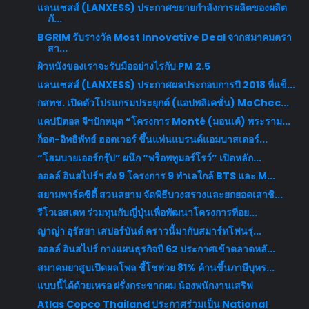
แลนเซสส์ (LANXESS) ประกาศขยายกำลังการผลิตของผลิต
ภั...
BGRIM รับรางวัล Most Innovative Deal จากสมาคมตรา
สา...
ผิวหนังของเราจะรับมืออย่างไรกับ PM 2.5
แลนเซสส์ (LANXESS) ประกาศผลประกอบการปี 2018 ที่แข็...
กสทช. เปิดตัวโปรแกรมประยุกต์ (แอปพลิเคชั่น) MoChec...
แคปปิตอล จีฯปักหมุด “โครงการ Monté (มอนเต้) พระราม...
ก็อต-อิทธิพัทธ์ ฮอตเวอร์ ขึ้นแท่นแบรนด์แอมบาสเดอร์...
“โฮมบายเออร์กรุ๊ป” ผนึก “พร็อพทูมอร์โรว์” เปิดหลัก...
ออลล์ อินสไปร์ฯ ส่ง 9 โครงการ 9 ทำเลใกล้ BTS และ M...
สยามพาร์คซิตี้ สวนสยาม จัดพิธีบวงสรวงและยกยอดเสาชิ...
รีโวเอสเตท ร่วมทุนกับญี่ปุ่นเพื่อพัฒนาโครงการที่อย...
ญาญ่า อุรัสยา เสปอร์บันด์ คราวนี้มากับสมาร์ทโฟนรุ่...
ออลล์ อินสไปร์ กางแผนธุรกิจปี 62 ประกาศเข้าตลาดหลั...
สมาคมยาสูบเปิดผลโพล ชี้โชห่วย 81% ค้านขึ้นภาษีบุหร...
แบบนี้ได้ด้วยเหรอ ฝรั่งกระชากผม น้องพนักงานเสริฟ
Atlas Copco Thailand ประกาศร่วมเป็น National