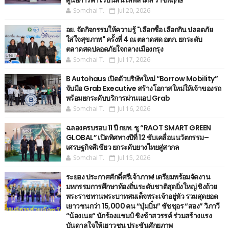
Somchai T.
Jul 20, 2026
อย. จัดกิจกรรมให้ความรู้ "เลือกซื้อ เลือกกิน ปลอดภัย
ใส่ใจสุขภาพ" ครั้งที่ 4 ณ ตลาดสด อตก. ยกระดับ
ตลาดสดปลอดภัยใจกลางเมืองกรุง
Somchai T.
Jul 17, 2026
B Autohaus เปิดตัวบริษัทใหม่ “Borrow Mobility”
จับมือ Grab Executive สร้างโอกาสใหม่ให้เจ้าของรถ
พร้อมยกระดับบริการผ่านแอป Grab
Somchai T.
Jul 16, 2026
ฉลองครบรอบ 11 ปี กยท. ชู “RAOT SMART GREEN
GLOBAL” เปิดทิศทางปีที่ 12 ขับเคลื่อนนวัตกรรม–
เศรษฐกิจสีเขียว ยกระดับยางไทยสู่สากล
Somchai T.
Jul 15, 2026
ระยอง ประกาศศักดิ์ศรีเจ้าภาพ! เตรียมพร้อมจัดงาน
มหกรรมการศึกษาท้องถิ่นระดับชาติสุดยิ่งใหญ่ ชิงถ้วย
พระราชทานพระบาทสมเด็จพระเจ้าอยู่หัว รวมสุดยอด
เยาวชนกว่า 15,000 คน “บุ๋มบิ๋ม” ชัชชุอร “สอง” วิภาวี
“น้องเนย“ นักร้องแชมป์ ชิงช้าสวรรค์ ร่วมสร้างแรง
บันดาลใจให้เยาวชน ประชันศักยภาพ