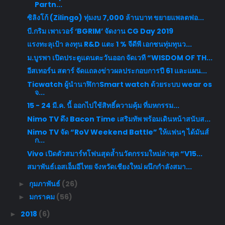
Partn...
ซิลิงโก้ (Zilingo) ทุ่มงบ 7,000 ล้านบาท ขยายแพลตฟอ...
บี.กริม เพาเวอร์ ‘BGRIM’ จัดงาน CG Day 2019
แรงทะลุเป้า ลงทุน R&D แตะ 1 % จีดีพี เอกชนทุ่มทุนว...
ม.บูรพา เปิดประตูแดนตะวันออก จัดเวที “WISDOM OF TH...
อีสเทอร์น สตาร์ จัดแถลงข่าวผลประกอบการปี 61 และแผน...
Ticwatch ผู้นำนาฬิกาSmart watch ด้วยระบบ wear os
จ...
15 - 24 มี.ค. นี้ ออกไปใช้สิทธิ์ความคุ้ม ที่มหกรรม...
Nimo TV ดึง Bacon Time เสริมทัพ พร้อมเดินหน้าสนับส...
Nimo TV จัด “RoV Weekend Battle” ให้แฟนๆ ได้มันส์
ก...
Vivo เปิดตัวสมาร์ทโฟนสุดล้ำนวัตกรรมใหม่ล่าสุด “V15...
สมาพันธ์เอสเอ็มอีไทย จังหวัดเชียงใหม่ ผนึกกำลังสมา...
กุมภาพันธ์
(26)
►
มกราคม
(56)
►
2018
(6)
►