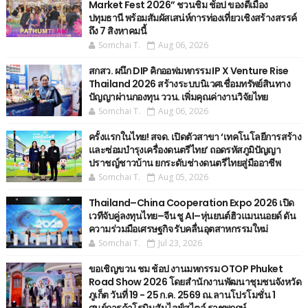
Market Fest 2026” ชวนชิม ช้อป ของดีเมือง
ปทุมธานี พร้อมสัมผัสเสน่ห์การท่องเที่ยวเชิงสร้างสรรค์
ถึง 7 สิงหาคมนี้
Somchai T.
Aug 06, 2026
สกสว. ผนึก DIP คิกออฟมหกรรม IP X Venture Rise
Thailand 2026 สร้างระบบนิเวศเชื่อมทรัพย์สินทาง
ปัญญาผ่านกองทุน ววน. เพิ่มคุณค่างานวิจัยไทย
Somchai T.
Aug 06, 2026
ครั้งแรกในไทย! สจด. เปิดตัวสาขา ‘เทคโนโลยีการสร้าง
และซ่อมบำรุงเครื่องดนตรีไทย’ ​ถอดรหัสภูมิปัญญา
ปราชญ์ชาวบ้าน ยกระดับช่างดนตรีไทยสู่มืออาชีพ
Somchai T.
Aug 05, 2026
Thailand–China Cooperation Expo 2026 เปิด
เวทีจับคู่ลงทุนไทย–จีน ชู AI–หุ่นยนต์ฮิวแมนนอยด์ ดัน
ความร่วมมือเศรษฐกิจ รับคลื่นอุตสาหกรรมใหม่
Somchai T.
Jul 23, 2026
ขอเชิญขวน ชม ช้อป งานมหกรรม OTOP Phuket
Road Show 2026 โดยสำนักงานพัฒนาชุมชนจังหวัด
ภูเก็ต วันที่ 19 - 25 ก.ค. 2569 ณ.ลานโปรโมชั่น 1
ศูนย์การค้าโรบินสันไลฟ์สไตล์ ราชพฤกษ์