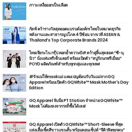
ภาวะเหงื่อออกเป็นเลือด
กัลฟ์ คว้ารางวัลสุดยอดแบรนด์องค์กรไทยในหมวดธุรกิจ
พลังงานและสาธารณูปโภค 4 ปีซ้อน จากเวที ASEAN &
Thailand’s Top Corporate Brands 2024
ไทยเจียระไน กรุ๊ป ตอกย้ำความปัง!! คว้าคู่จิ้นสุดฮอต “ซี-นุ
นิว” นั่งแท่นพรีเซ็นเตอร์ พร้อมเปิดตัว “สบู่รังนกพรีเมี่ยม”
POYD ผลิตภัณฑ์สำหรับทุกกลุ่มและทุกเพศ
#รักแม่ให้maskแม่ แคมเปญต้อนรับวันแม่จาก GQ
Apparel พร้อมเปิดตัว GQWhite™ Mask Mother's Day
Edition
GQ Apparel จับมือ PT Station จำหน่าย GQWhite™
Mask ไม่ต้องลงจากรถก็ซื้อได้เลย!
GQ Apparel เปิดตัว GQWhite™ Short-Sleeve ที่สุด
แห่งเสื้อเชิ้ตสีขาวแขนสั้น พร้อมคอนเซ็ปต์ “จีคิวฟิตทุกคน”