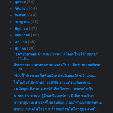
ตุลาคม
(54)
►
กันยายน
(44)
►
สิงหาคม
(44)
►
กรกฎาคม
(48)
►
มิถุนายน
(47)
►
พฤษภาคม
(45)
►
เมษายน
(58)
►
มีนาคม
(35)
▼
“EA”ขายรถยนต์ “MINE SPA1” ฝีมือคนไทยให้“สหกรณ์
รถแท...
ห้ามพลาด! Summer Sunset โปรฯเด็ดรับซัมเมอร์จาก
เซเ...
‘ช้อปปี้’ ประกาศเป็นพันธมิตรด้านอีคอมเมิร์ซเจ้าแรก...
ไพโอเนียร์เปิดตัวหน้าจอทีวีติดรถยนต์รุ่นเรือธงแห่ง...
EA งัดจุดแข็ง“แบตเตอรี่ลิเที่ยมไอออน” ขายรถไฟฟ้า "...
Nimo TV ชวนมารู้จักสตรีมเมอร์สาวตัวท็อปของไทย
การยาสูบแห่งประเทศไทย จับมือสมาคมกีฬาแบดมินตันแห่ง...
หัวเว่ยนำเทคโนโลยี 5G ล้ำสมัยที่สุดในโลกสู่ประเทศไ...