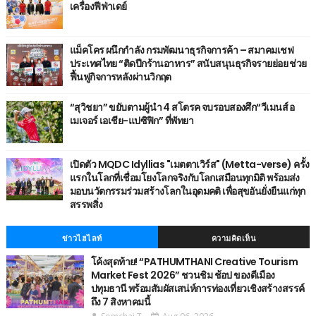
เครื่องฟีฟ่าเดย์
แม็คโคร ผนึกกำลัง กรมพัฒนาธุรกิจการค้า – สมาคมเชฟ
ประเทศไทย “ติดปีกร้านอาหาร” สนับสนุนธุรกิจรายย่อย ช่วย
ฟื้นฟูกิจการหลังผ่านวิกฤต
“สุวิชยา” ขยับตามผู้นำ 4 สโตรค จบรอบสองศึก“วีเมนส์ อ
เมเจอร์ เอเชีย-แปซิฟิก” ที่พัทยา
เปิดตัว MQDC Idyllias "เมตตาเวิร์ส" (Metta-verse) ครั้ง
แรกในโลกที่เชื่อมโยงโลกจริงกับโลกเสมือนทุกมิติ พร้อมส่ง
มอบนวัตกรรมร่วมสร้างโลกในอุดมคติ เพื่อสุขอันยั่งยืนแก่ทุก
สรรพสิ่ง
ข่าวไฮไลท์
ความคิดเห็น
โค้งสุดท้าย! “PATHUMTHANI Creative Tourism
Market Fest 2026” ชวนชิม ช้อป ของดีเมือง
ปทุมธานี พร้อมสัมผัสเสน่ห์การท่องเที่ยวเชิงสร้างสรรค์
ถึง 7 สิงหาคมนี้