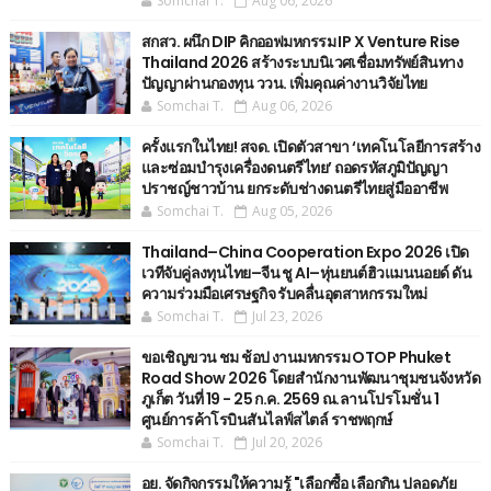
Somchai T.
Aug 06, 2026
สกสว. ผนึก DIP คิกออฟมหกรรม IP X Venture Rise
Thailand 2026 สร้างระบบนิเวศเชื่อมทรัพย์สินทาง
ปัญญาผ่านกองทุน ววน. เพิ่มคุณค่างานวิจัยไทย
Somchai T.
Aug 06, 2026
ครั้งแรกในไทย! สจด. เปิดตัวสาขา ‘เทคโนโลยีการสร้าง
และซ่อมบำรุงเครื่องดนตรีไทย’ ​ถอดรหัสภูมิปัญญา
ปราชญ์ชาวบ้าน ยกระดับช่างดนตรีไทยสู่มืออาชีพ
Somchai T.
Aug 05, 2026
Thailand–China Cooperation Expo 2026 เปิด
เวทีจับคู่ลงทุนไทย–จีน ชู AI–หุ่นยนต์ฮิวแมนนอยด์ ดัน
ความร่วมมือเศรษฐกิจ รับคลื่นอุตสาหกรรมใหม่
Somchai T.
Jul 23, 2026
ขอเชิญขวน ชม ช้อป งานมหกรรม OTOP Phuket
Road Show 2026 โดยสำนักงานพัฒนาชุมชนจังหวัด
ภูเก็ต วันที่ 19 - 25 ก.ค. 2569 ณ.ลานโปรโมชั่น 1
ศูนย์การค้าโรบินสันไลฟ์สไตล์ ราชพฤกษ์
Somchai T.
Jul 20, 2026
อย. จัดกิจกรรมให้ความรู้ "เลือกซื้อ เลือกกิน ปลอดภัย