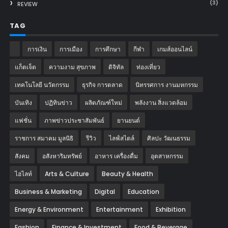
(3)
REVIEW
TAG
การเงิน
การเมือง
การศึกษา
กีฬา
เกมส์ออนไลน์
แก็ตเจ็ต
ความงาม สุขภาพ
ดิจิทัล
ท่องเที่ยว
เทคโนโลยี นวัตกรรม
ธุรกิจ การตลาด
นิทรรศการ งานมหกรรม
บันเทิง
ปฏิทินข่าว
ผลิตภัณฑ์ใหม่
พลังงาน สิ่งแวดล้อม
แฟชั่น
ภาพข่าวประชาสัมพันธ์
‎ยานยนต์‎
ราชการ สมาคม มูลนิธิ
รีวิว
ไลฟ์สไตล์
ศิลปะ วัฒนธรรม
สังคม
อสังหาริมทรัพย์
อาหาร เครื่องดื่ม
อุตสาหกรรม
ไฮไลท์
Arts & Culture
Beauty & Health
Business & Marketing
Digital
Education
Energy & Environment
Entertainment
Exhibition
Fashion
Finance & Investment
Food & Beverage