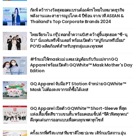
กัลฟ์ คว้ารางวัลสุดยอดแบรนด์องค์กรไทยในหมวดธุรกิจ
พลังงานและสาธารณูปโภค 4 ปีซ้อน จากเวที ASEAN &
Thailand’s Top Corporate Brands 2024
ไทยเจียระไน กรุ๊ป ตอกย้ำความปัง!! คว้าคู่จิ้นสุดฮอต “ซี-นุ
นิว” นั่งแท่นพรีเซ็นเตอร์ พร้อมเปิดตัว “สบู่รังนกพรีเมี่ยม”
POYD ผลิตภัณฑ์สำหรับทุกกลุ่มและทุกเพศ
#รักแม่ให้maskแม่ แคมเปญต้อนรับวันแม่จาก GQ
Apparel พร้อมเปิดตัว GQWhite™ Mask Mother's Day
Edition
GQ Apparel จับมือ PT Station จำหน่าย GQWhite™
Mask ไม่ต้องลงจากรถก็ซื้อได้เลย!
GQ Apparel เปิดตัว GQWhite™ Short-Sleeve ที่สุด
แห่งเสื้อเชิ้ตสีขาวแขนสั้น พร้อมคอนเซ็ปต์ “จีคิวฟิตทุกคน”
ดึงจุดเด่นการออกแบบเพื่อคนทุกเพศ ทุกไซส์
ครั้งแรกที่ศรีสะเกษ! ทีมชาติไทย ปะทะ เติร์กเมนิสถาน อุ่น