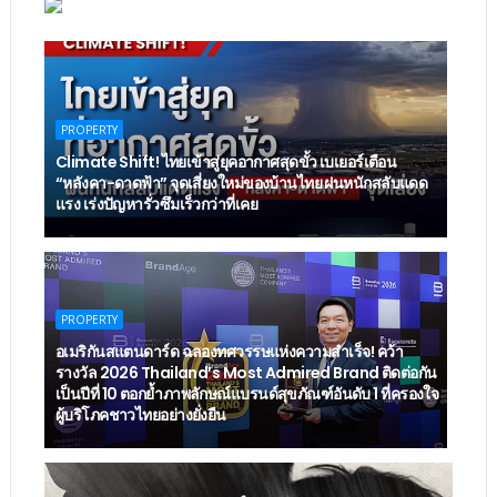
PROPERTY
Climate Shift! ไทยเข้าสู่ยุคอากาศสุดขั้ว เบเยอร์เตือน
“หลังคา-ดาดฟ้า” จุดเสี่ยงใหม่ของบ้านไทย ฝนหนักสลับแดด
แรง เร่งปัญหารั่วซึมเร็วกว่าที่เคย
PROPERTY
อเมริกันสแตนดาร์ด ฉลองทศวรรษแห่งความสำเร็จ! คว้า
รางวัล 2026 Thailand’s Most Admired Brand ติดต่อกัน
เป็นปีที่ 10 ตอกย้ำภาพลักษณ์แบรนด์สุขภัณฑ์อันดับ 1 ที่ครองใจ
ผู้บริโภคชาวไทยอย่างยั่งยืน