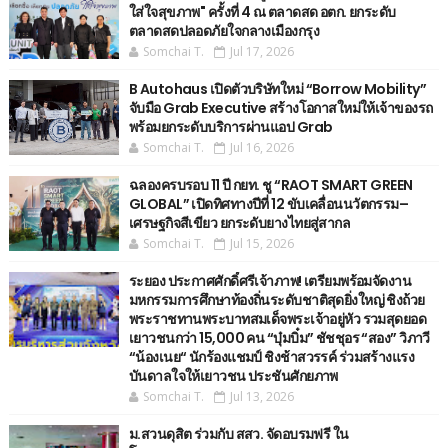
ใส่ใจสุขภาพ" ครั้งที่ 4 ณ ตลาดสด อตก. ยกระดับ
ตลาดสดปลอดภัยใจกลางเมืองกรุง
Somchai T.
Jul 17, 2026
B Autohaus เปิดตัวบริษัทใหม่ “Borrow Mobility”
จับมือ Grab Executive สร้างโอกาสใหม่ให้เจ้าของรถ
พร้อมยกระดับบริการผ่านแอป Grab
Somchai T.
Jul 16, 2026
ฉลองครบรอบ 11 ปี กยท. ชู “RAOT SMART GREEN
GLOBAL” เปิดทิศทางปีที่ 12 ขับเคลื่อนนวัตกรรม–
เศรษฐกิจสีเขียว ยกระดับยางไทยสู่สากล
Somchai T.
Jul 15, 2026
ระยอง ประกาศศักดิ์ศรีเจ้าภาพ! เตรียมพร้อมจัดงาน
มหกรรมการศึกษาท้องถิ่นระดับชาติสุดยิ่งใหญ่ ชิงถ้วย
พระราชทานพระบาทสมเด็จพระเจ้าอยู่หัว รวมสุดยอด
เยาวชนกว่า 15,000 คน “บุ๋มบิ๋ม” ชัชชุอร “สอง” วิภาวี
“น้องเนย“ นักร้องแชมป์ ชิงช้าสวรรค์ ร่วมสร้างแรง
บันดาลใจให้เยาวชน ประชันศักยภาพ
Somchai T.
Jul 13, 2026
ม.สวนดุสิต ร่วมกับ สสว. จัดอบรมฟรี ใน