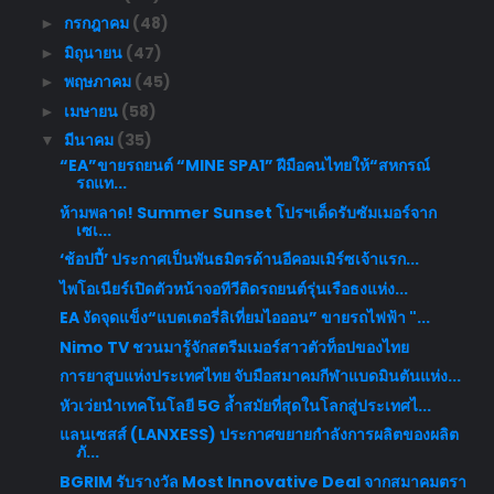
กรกฎาคม
(48)
►
มิถุนายน
(47)
►
พฤษภาคม
(45)
►
เมษายน
(58)
►
มีนาคม
(35)
▼
“EA”ขายรถยนต์ “MINE SPA1” ฝีมือคนไทยให้“สหกรณ์
รถแท...
ห้ามพลาด! Summer Sunset โปรฯเด็ดรับซัมเมอร์จาก
เซเ...
‘ช้อปปี้’ ประกาศเป็นพันธมิตรด้านอีคอมเมิร์ซเจ้าแรก...
ไพโอเนียร์เปิดตัวหน้าจอทีวีติดรถยนต์รุ่นเรือธงแห่ง...
EA งัดจุดแข็ง“แบตเตอรี่ลิเที่ยมไอออน” ขายรถไฟฟ้า "...
Nimo TV ชวนมารู้จักสตรีมเมอร์สาวตัวท็อปของไทย
การยาสูบแห่งประเทศไทย จับมือสมาคมกีฬาแบดมินตันแห่ง...
หัวเว่ยนำเทคโนโลยี 5G ล้ำสมัยที่สุดในโลกสู่ประเทศไ...
แลนเซสส์ (LANXESS) ประกาศขยายกำลังการผลิตของผลิต
ภั...
BGRIM รับรางวัล Most Innovative Deal จากสมาคมตรา