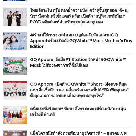
ไทยเจียระไน กรุ๊ป ตอกย้ำความปัง!! คว้าคู่จิ้นสุดฮอต “ซี-นุ
นิว” นั่งแท่นพรีเซ็นเตอร์ พร้อมเปิดตัว “สบู่รังนกพรีเมี่ยม”
POYD ผลิตภัณฑ์สำหรับทุกกลุ่มและทุกเพศ
#รักแม่ให้maskแม่ แคมเปญต้อนรับวันแม่จาก GQ
Apparel พร้อมเปิดตัว GQWhite™ Mask Mother's Day
Edition
GQ Apparel จับมือ PT Station จำหน่าย GQWhite™
Mask ไม่ต้องลงจากรถก็ซื้อได้เลย!
GQ Apparel เปิดตัว GQWhite™ Short-Sleeve ที่สุด
แห่งเสื้อเชิ้ตสีขาวแขนสั้น พร้อมคอนเซ็ปต์ “จีคิวฟิตทุกคน”
ดึงจุดเด่นการออกแบบเพื่อคนทุกเพศ ทุกไซส์
ครั้งแรกที่ศรีสะเกษ! ทีมชาติไทย ปะทะ เติร์กเมนิสถาน อุ่น
เครื่องฟีฟ่าเดย์
แม็คโคร ผนึกกำลัง กรมพัฒนาธุรกิจการค้า – สมาคมเชฟ