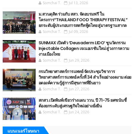
Somchai T.
Jul 13, 2026
ม.สวนดุสิต ร่วมกับ สสว. จัดอบรมฟรี ใน
โครงการ“THAILAND FOOD THERAPY FESTIVAL”
ยกระดับผู้ประกอบการสตรีทฟู้ดไทย สู่มาตรฐานสากล
Somchai T.
Jul 09, 2026
SUNMAX เปิดตัว ‘Deusaderm LIDO’ ชูนวัตกรรม
Injectable Collagen เจเนอเรชันใหม่ สู่วงการความ
งามเมืองไทย
Somchai T.
Jun 29, 2026
กรมวิทยาศาสตร์การแพทย์ จัดประชุมวิชาการ
วิทยาศาสตร์การแพทย์ ครั้งที่ 34 สำเร็จอย่างงดงาม ต่อย
อดองค์ความรู้สู่การมีสุขภาพที่ยืนยาว
Somchai T.
Jun 27, 2026
สกสว.เปิดพิมพ์เขียวร่างแผน ววน. ปี 71-75 ยศชนันชี้
ต้องยกระดับสู่เศรษฐกิจใหม่อย่างยั่งยืน
Somchai T.
Jun 24, 2026
แบนเนอร์โษษณา