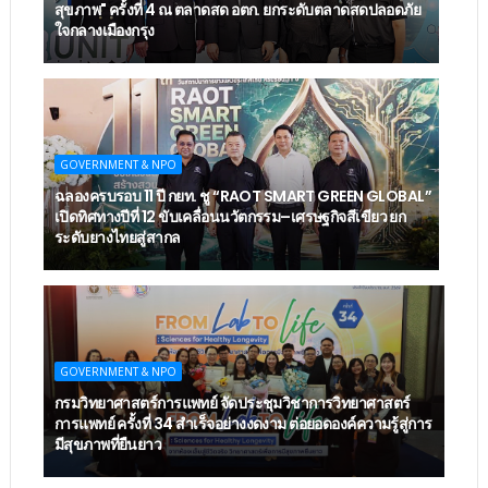
สุขภาพ" ครั้งที่ 4 ณ ตลาดสด อตก. ยกระดับตลาดสดปลอดภัย
ใจกลางเมืองกรุง
GOVERNMENT & NPO
ฉลองครบรอบ 11 ปี กยท. ชู “RAOT SMART GREEN GLOBAL”
เปิดทิศทางปีที่ 12 ขับเคลื่อนนวัตกรรม–เศรษฐกิจสีเขียว ยก
ระดับยางไทยสู่สากล
GOVERNMENT & NPO
กรมวิทยาศาสตร์การแพทย์ จัดประชุมวิชาการวิทยาศาสตร์
การแพทย์ ครั้งที่ 34 สำเร็จอย่างงดงาม ต่อยอดองค์ความรู้สู่การ
มีสุขภาพที่ยืนยาว