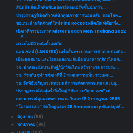
สินิตย์ ! สั่งแท็กทีมพันธมิตรอีคอมเมิร์ซชั้นนำกว่า...
บำรุงราษฎร์เปิดตัว ‘คลินิกคุณภาพการนอนหลับ’ ตอบโจท...
ขอแนะนำผลิตภัณฑ์ใหม่ Pink Rocket ผลิตภัณฑ์ต๊อกกึ่ง...
เปิดเวทีการประกวด Mister Beach Men Thailand 2022
ค...
ภาวะไม่มีผิวหนังตั้งแต่เกิด
แลนเซสส์ (LANXESS) เสร็จสิ้นกระบวนการเข้าควบรวมกิจ...
เมืองสุขสยาม และไอคอนสยาม จับมือ ธนาคารกสิกรไทย จั...
วช. นำคณะนักประดิษฐ์/นักวิจัยไทย คว้ารางวัล การประ...
วช. ร่วมกับ จุฬาฯ จัดเวทีที่ 3 ระดมความเห็น วางแผน...
วธ. จัดพิธีเจริญพระพุทธมนต์ ถวายภัตตาหารเพล และปลู...
ปรากฏการณ์ต่อสู้ครั้งยิ่งใหญ่ “บัวขาว บัญชาเมฆ” เป...
สถานการณ์คุณภาพอากาศ ณ วันเสาร์ที่ 2 กรกฎาคม 2565 ...
“โอ บอง แปง” จัดใหญ่ฉลอง 25 Anniversary ดันกลยุทธ์...
มิถุนายน
(55)
►
พฤษภาคม
(95)
►
เมษายน
(93)
►