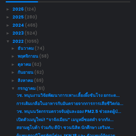
2026
(124)
►
2025
(280)
►
2024
(465)
►
2023
(524)
►
2022
(1055)
▼
ธันวาคม
(74)
►
พฤศจิกายน
(58)
►
ตุลาคม
(62)
►
กันยายน
(62)
►
สิงหาคม
(69)
►
กรกฎาคม
(51)
▼
วช. หนุนงานวิจัยพัฒนาการเพาะเลี้ยงผึ้งชันโรง ยกระด...
การเติมเกลือในอาหารกับอันตรายจากการการเสียชีวิตก่อ...
วช. หนุนนวัตกรรมตรวจจับฝุ่นละออง PM2.5 ช่วยลดผู้ป่...
เปิดตัวเมนูใหม่! “จาจังเมียน” เมนูหมี่ซอสดำ จากกัง...
สยามคูโบต้า ร่วมกับ ดีป้า ชวนนิสิต นักศึกษา เสริมท...
ผู้แทนสถานีโทรทัศน์ช่อง JKN 18 และ ตัวแทนผู้จัดราย...