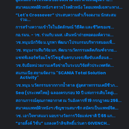
สมาคมแพทย์ผิวหนังฯ ตรวจโรคผิวหนัง โดยแพทย์เฉพาะทาง...
“Let's Crossover” ประสบความสำเร็จงดงาม นักสะสม
ร่วม...
การสร้างความเข้าใจในอัตลักษณ์ วิธีคิด และชีวิตของช...
กอ.รมน. - วช. ร่วมกับ มมส. เดินหน้าถ่ายทอดองค์ความ...
วช.หนุนนักวิจัย ม.บูรพา พัฒนาโปรแกรมบริหารสมองเพื่...
วช. หนุนงานทีมวิจัย มก. พัฒนานวัตกรรมผลิตภัณฑ์จากย...
แชฟฟ์เลอร์พร้อมโชว์โซลูชั่นครบวงจรเพื่อขับเคลื่อนธ...
วช.จับมือหน่วยงานเครือข่ายในระบบวิจัยทั่วประเทศจัด...
สแกนเนีย สยามจัดงาน "SCANIA Total Solution
Activity"
วช.หนุน นวัตกรรมจากกากน้ำตาล สู่อุตสาหกรรมเคมีชีวภ...
Sea (ประเทศไทย) ฉลองครบรอบ 10 ปี แห่งการเติบโตคู่เ...
สถานการณ์คุณภาพอากาศ ณ วันอังคารที่ 19 กรกฎาคม 256...
สมาคมแพทย์ผิวหนังฯ เชิญชวนสมาชิก สมัครเป็นแพทย์จิต...
วช. เอาใจทาสแมว มอบรางวัลการวิจัยแห่งชาติ ปี 65 แก...
“อายลิ้งค์ วิชั่น” แถลงคว้าลิขสิทธิ์แว่นตา GIVENCH...