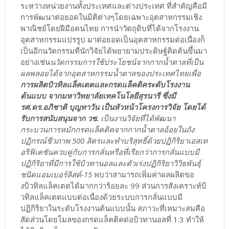
ระหว่างหน่วยงานทั้งประเทศและต่างประเทศ ที่สำคัญคือมี
การพัฒนาต่อยอดในมิติต่างๆโดยเฉพาะอุตสาหกรรมเชิง
พาณิชย์โดยฝีมือคนไทย การนำวัตถุดิบที่ได้จากโรงงาน
อุตสาหกรรมแปรรูป มาต่อยอดเป็นอุตสาหกรรมต่อเนื่องก็
เป็นอีกนวัตกรรมที่นักวิจัยได้พยายามประดิษฐ์คิดค้นขึ้นมา
อย่างเช่น
นวัตกรรมการใช้ประโยชน์จากกากน้ำตาลที่เป็น
ผลพลอยได้จากอุตสาหกรรมน้ำตาลของประเทศไทยเพื่อ
การผลิตบิวทิลแล็คเตตและกรดแล็คติคระดับโรงงาน
ต้นแบบ จากมหาวิทยาลัยเทคโนโลยีสุรนารี ซึ่งมี
รศ.ดร.อภิชาติ บุญทาวัน เป็นหัวหน้าโครงการวิจัย โดยได้
รับการสนับสนุนจาก วช.
เป็นงานวิจัยที่ได้พัฒนา
กระบวนการหมักกรดแล็คติคจากกากน้ำตาลอ้อยในถัง
ปฏิกรณ์ชีวภาพ 500 ลิตรและทำบริสุทธิ์ด้วยปฏิกิริยาเอสเท
อริฟิเคชันควบคู่กับการกลั่นหรือที่เรียกว่าการกลั่นแบบมี
ปฏิกิริยาที่มีการใช้บิวทานอลและตัวเร่งปฏิกิริยาวิวิธพันธุ์
ชนิดแอมเบอร์ลิสต์-15
พบว่าสามารถเพิ่มค่าผลผลิตขอ
งบิวทิลแล็คเตตได้มากกว่าร้อยละ 99 ส่วนการสังเคราะห์บิ
วทิลแล็คเตตแบบต่อเนื่องด้วยระบบการกลั่นแบบมี
ปฏิกิริยาในระดับโรงงานต้นแบบนั้น สภาวะที่เหมาะสมคือ
สัดส่วนโดยโมลของกรดแล็คติคต่อบิวทานอลที่ 1:3 ทำให้