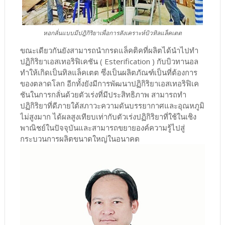
หอกลั่นแบบมีปฎิกิริยาเพื่อการสังเคราะห์บิวทิลแล็คเตต
ขณะเดียวกันยังสามารถนำกรดแล็คติคที่ผลิตได้นำไปทำ
ปฏิกิริยาเอสเทอริฟิเคชัน ( Esterification ) กับบิวทานอล
ทำให้เกิดเป็นทิลแล็คเตต ซึ่งเป็นผลิตภัณฑ์เป็นที่ต้องการ
ของตลาดโลก อีกทั้งยังมีการพัฒนาปฏิกิริยาเอสเทอริฟิเค
ชันในการกลั่นด้วยตัวเร่งที่มีประสิทธิภาพ สามารถทำ
ปฏิกิริยาที่ดีภายใต้สภาวะความดันบรรยากาศและอุณหภูมิ
ไม่สูงมาก ได้ผลสูงเทียบเท่ากับตัวเร่งปฏิกิริยาที่ใช้ในเชิง
พาณิชย์ในปัจจุบันและสามารถขยายองค์ความรู้ไปสู่
กระบวนการผลิตขนาดใหญ่ในอนาคต