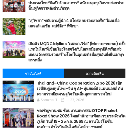
ประเทศไทย “ติดปีกร้านอาหาร” สนับสนุนธุรกิจรายย่อย ช่วย
ฟื้นฟูกิจการหลังผ่านวิกฤต
“สุวิชยา” ขยับตามผู้นำ 4 สโตรค จบรอบสองศึก“วีเมนส์ อ
เมเจอร์ เอเชีย-แปซิฟิก” ที่พัทยา
เปิดตัว MQDC Idyllias "เมตตาเวิร์ส" (Metta-verse) ครั้ง
แรกในโลกที่เชื่อมโยงโลกจริงกับโลกเสมือนทุกมิติ พร้อมส่ง
มอบนวัตกรรมร่วมสร้างโลกในอุดมคติ เพื่อสุขอันยั่งยืนแก่ทุก
สรรพสิ่ง
ข่าวไฮไลท์
ความคิดเห็น
Thailand–China Cooperation Expo 2026 เปิด
เวทีจับคู่ลงทุนไทย–จีน ชู AI–หุ่นยนต์ฮิวแมนนอยด์ ดัน
ความร่วมมือเศรษฐกิจ รับคลื่นอุตสาหกรรมใหม่
Somchai T.
Jul 23, 2026
ขอเชิญขวน ชม ช้อป งานมหกรรม OTOP Phuket
Road Show 2026 โดยสำนักงานพัฒนาชุมชนจังหวัด
ภูเก็ต วันที่ 19 - 25 ก.ค. 2569 ณ.ลานโปรโมชั่น 1
ศูนย์การค้าโรบินสันไลฟ์สไตล์ ราชพฤกษ์