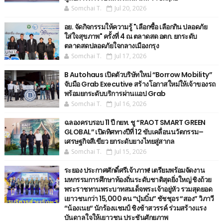
Somchai T.
Jul 20, 2026
อย. จัดกิจกรรมให้ความรู้ "เลือกซื้อ เลือกกิน ปลอดภัย
ใส่ใจสุขภาพ" ครั้งที่ 4 ณ ตลาดสด อตก. ยกระดับ
ตลาดสดปลอดภัยใจกลางเมืองกรุง
Somchai T.
Jul 17, 2026
B Autohaus เปิดตัวบริษัทใหม่ “Borrow Mobility”
จับมือ Grab Executive สร้างโอกาสใหม่ให้เจ้าของรถ
พร้อมยกระดับบริการผ่านแอป Grab
Somchai T.
Jul 16, 2026
ฉลองครบรอบ 11 ปี กยท. ชู “RAOT SMART GREEN
GLOBAL” เปิดทิศทางปีที่ 12 ขับเคลื่อนนวัตกรรม–
เศรษฐกิจสีเขียว ยกระดับยางไทยสู่สากล
Somchai T.
Jul 15, 2026
ระยอง ประกาศศักดิ์ศรีเจ้าภาพ! เตรียมพร้อมจัดงาน
มหกรรมการศึกษาท้องถิ่นระดับชาติสุดยิ่งใหญ่ ชิงถ้วย
พระราชทานพระบาทสมเด็จพระเจ้าอยู่หัว รวมสุดยอด
เยาวชนกว่า 15,000 คน “บุ๋มบิ๋ม” ชัชชุอร “สอง” วิภาวี
“น้องเนย“ นักร้องแชมป์ ชิงช้าสวรรค์ ร่วมสร้างแรง
บันดาลใจให้เยาวชน ประชันศักยภาพ