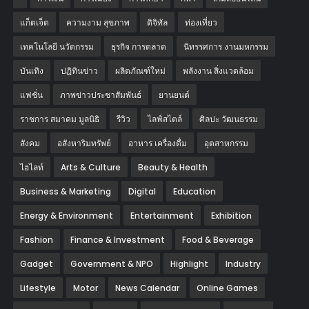
แก็ตเจ็ต
ความงาม สุขภาพ
ดิจิทัล
ท่องเที่ยว
เทคโนโลยี นวัตกรรม
ธุรกิจ การตลาด
นิทรรศการ งานมหกรรม
บันเทิง
ปฏิทินข่าว
ผลิตภัณฑ์ใหม่
พลังงาน สิ่งแวดล้อม
แฟชั่น
ภาพข่าวประชาสัมพันธ์
‎ยานยนต์‎
ราชการ สมาคม มูลนิธิ
รีวิว
ไลฟ์สไตล์
ศิลปะ วัฒนธรรม
สังคม
อสังหาริมทรัพย์
อาหาร เครื่องดื่ม
อุตสาหกรรม
ไฮไลท์
Arts & Culture
Beauty & Health
Business & Marketing
Digital
Education
Energy & Environment
Entertainment
Exhibition
Fashion
Finance & Investment
Food & Beverage
Gadget
Government & NPO
Highlight
Industry
Lifestyle
Motor
News Calendar
Online Games