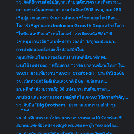
วช. จัดพิธีถวายสัตย์ปฏิญาณ ทำบุญตักบาตร และกิจกรรม...
สถานการณ์คุณภาพอากาศ ณ วันจันทร์ที่ 18 กรกฎาคม 256...
เชิญผู้ประกอบการ ร่วมงานสัมมนา “โชห่วยยุคใหม่ ติดส...
โออาร์ เชิญร่วมงาน Inclusive Growth Days สร้างโอกา...
"ไททัน แคปปิตอล" เทคโอเวอร์ "เนรมิตรหนัง ฟิล์ม" ชิ...
วช.หนุนงานวิจัย “เฮมพ์-พารา วอลล์” วัสดุก่อผนังฉนว...
การผ่าตัดส่องกล้องมะเร็งปอดสมัยใหม่
กลุ่มบริษัทเอไอเอ ครองอันดับ 1 บริษัทที่มีสมาชิก M...
แรมโบ้ เพชรปตอ.” พร้อมดวล “วาริด บาลานซ์มวยไทย” ใน...
SACIT ชวนเที่ยวงาน “SACIT Craft Fair” ประจำปี 2565
วช. เปิดตัวนักวิจัยดีเด่นแห่งชาติ ปี 65 "ศ.พิเศษ ด...
อว.​ ผนึกกำลัง ม.ราชภัฏ​ 38​ แห่ง​ ยกระดับศักยภาพก...
Aruba และ Forrester เผยผู้ผลิตใน APAC ให้ความสำคัญ...
วช. จับมือ "Big Brothers" ประกาศเจตนารมณ์ นำชุม
ชนส...
วธ. นำเทียนพรรษาไปถวายพระอารามหลวง 10 วัด พร้อมเชิ...
สมาคมแพทย์ผิวหนังฯ เชิญรับชมเพจเฟซบุ๊ก “ครบเครื่อง...
วช. ร่วมกับ สมาคมกีฬาเครื่องบินจำลองและวิทยุบังคับ...