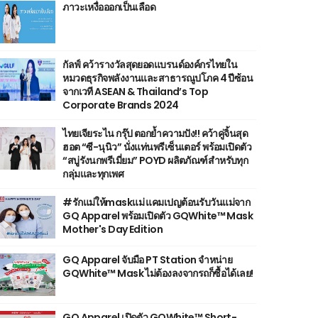
ภาวะเหงื่อออกเป็นเลือด
กัลฟ์ คว้ารางวัลสุดยอดแบรนด์องค์กรไทยใน
หมวดธุรกิจพลังงานและสาธารณูปโภค 4 ปีซ้อน
จากเวที ASEAN & Thailand’s Top
Corporate Brands 2024
ไทยเจียระไน กรุ๊ป ตอกย้ำความปัง!! คว้าคู่จิ้นสุด
ฮอต “ซี-นุนิว” นั่งแท่นพรีเซ็นเตอร์ พร้อมเปิดตัว
“สบู่รังนกพรีเมี่ยม” POYD ผลิตภัณฑ์สำหรับทุก
กลุ่มและทุกเพศ
#รักแม่ให้maskแม่ แคมเปญต้อนรับวันแม่จาก
GQ Apparel พร้อมเปิดตัว GQWhite™ Mask
Mother's Day Edition
GQ Apparel จับมือ PT Station จำหน่าย
GQWhite™ Mask ไม่ต้องลงจากรถก็ซื้อได้เลย!
GQ Apparel เปิดตัว GQWhite™ Short-