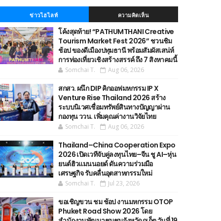
ข่าวไฮไลท์
ความคิดเห็น
โค้งสุดท้าย! “PATHUMTHANI Creative
Tourism Market Fest 2026” ชวนชิม
ช้อป ของดีเมืองปทุมธานี พร้อมสัมผัสเสน่ห์
การท่องเที่ยวเชิงสร้างสรรค์ ถึง 7 สิงหาคมนี้
Somchai T.
Aug 06, 2026
สกสว. ผนึก DIP คิกออฟมหกรรม IP X
Venture Rise Thailand 2026 สร้าง
ระบบนิเวศเชื่อมทรัพย์สินทางปัญญาผ่าน
กองทุน ววน. เพิ่มคุณค่างานวิจัยไทย
Somchai T.
Aug 06, 2026
Thailand–China Cooperation Expo
2026 เปิดเวทีจับคู่ลงทุนไทย–จีน ชู AI–หุ่น
ยนต์ฮิวแมนนอยด์ ดันความร่วมมือ
เศรษฐกิจ รับคลื่นอุตสาหกรรมใหม่
Somchai T.
Jul 23, 2026
ขอเชิญขวน ชม ช้อป งานมหกรรม OTOP
Phuket Road Show 2026 โดย
สำนักงานพัฒนาชุมชนจังหวัดภูเก็ต วันที่ 19