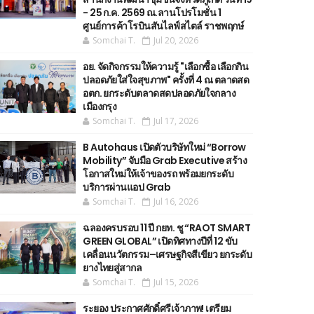
- 25 ก.ค. 2569 ณ.ลานโปรโมชั่น 1
ศูนย์การค้าโรบินสันไลฟ์สไตล์ ราชพฤกษ์
Somchai T.
Jul 20, 2026
อย. จัดกิจกรรมให้ความรู้ "เลือกซื้อ เลือกกิน
ปลอดภัยใส่ใจสุขภาพ" ครั้งที่ 4 ณ ตลาดสด
อตก. ยกระดับตลาดสดปลอดภัยใจกลาง
เมืองกรุง
Somchai T.
Jul 17, 2026
B Autohaus เปิดตัวบริษัทใหม่ “Borrow
Mobility” จับมือ Grab Executive สร้าง
โอกาสใหม่ให้เจ้าของรถ พร้อมยกระดับ
บริการผ่านแอป Grab
Somchai T.
Jul 16, 2026
ฉลองครบรอบ 11 ปี กยท. ชู “RAOT SMART
GREEN GLOBAL” เปิดทิศทางปีที่ 12 ขับ
เคลื่อนนวัตกรรม–เศรษฐกิจสีเขียว ยกระดับ
ยางไทยสู่สากล
Somchai T.
Jul 15, 2026
ระยอง ประกาศศักดิ์ศรีเจ้าภาพ! เตรียม