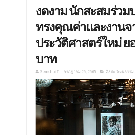
งดงาม นักสะสมร่วมปร
ทรงคุณค่าและงานจากศ
ประวัติศาสตร์ใหม่ ยอ
บาท
Somchai T.
กรกฎาคม 25, 2565
ศิลปะ วัฒนธรรม