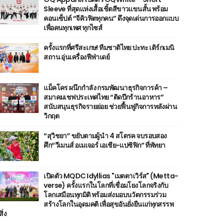
Sleeve ที่สุดแห่งเสื้อเชิ้ตสีขาวแขนสั้น พร้อม
คอนเซ็ปต์ “จีคิวฟิตทุกคน” ดึงจุดเด่นการออกแบบ
เพื่อคนทุกเพศ ทุกไซส์
ครั้งแรกที่ศรีสะเกษ! ทีมชาติไทย ปะทะ เติร์กเมนิ
สถาน อุ่นเครื่องฟีฟ่าเดย์
แม็คโคร ผนึกกำลัง กรมพัฒนาธุรกิจการค้า –
สมาคมเชฟประเทศไทย “ติดปีกร้านอาหาร”
สนับสนุนธุรกิจรายย่อย ช่วยฟื้นฟูกิจการหลังผ่าน
วิกฤต
“สุวิชยา” ขยับตามผู้นำ 4 สโตรค จบรอบสอง
ศึก“วีเมนส์ อเมเจอร์ เอเชีย-แปซิฟิก” ที่พัทยา
เปิดตัว MQDC Idyllias "เมตตาเวิร์ส" (Metta-
verse) ครั้งแรกในโลกที่เชื่อมโยงโลกจริงกับ
โลกเสมือนทุกมิติ พร้อมส่งมอบนวัตกรรมร่วม
สร้างโลกในอุดมคติ เพื่อสุขอันยั่งยืนแก่ทุกสรรพ
สิ่ง