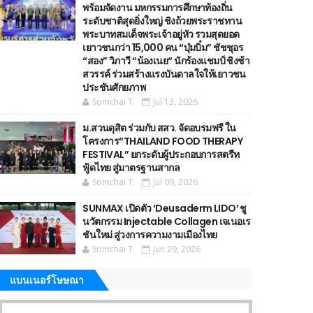
พร้อมจัดงาน มหกรรมการศึกษาท้องถิ่น
ระดับชาติสุดยิ่งใหญ่ ชิงถ้วยพระราชทาน
พระบาทสมเด็จพระเจ้าอยู่หัว รวมสุดยอด
เยาวชนกว่า 15,000 คน “บุ๋มบิ๋ม” ชัชชุอร
“สอง” วิภาวี “น้องเนย“ นักร้องแชมป์ ชิงช้า
สวรรค์ ร่วมสร้างแรงบันดาลใจให้เยาวชน
ประชันศักยภาพ
Somchai T.
Jul 13, 2026
ม.สวนดุสิต ร่วมกับ สสว. จัดอบรมฟรี ใน
โครงการ“THAILAND FOOD THERAPY
FESTIVAL” ยกระดับผู้ประกอบการสตรีท
ฟู้ดไทย สู่มาตรฐานสากล
Somchai T.
Jul 09, 2026
SUNMAX เปิดตัว ‘Deusaderm LIDO’ ชู
นวัตกรรม Injectable Collagen เจเนอเร
ชันใหม่ สู่วงการความงามเมืองไทย
Somchai T.
Jun 29, 2026
แบนเนอร์โษษณา