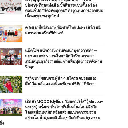
Sleeve ที่สุดแห่งเสื้อเชิ้ตสีขาวแขนสั้น พร้อม
คอนเซ็ปต์ “จีคิวฟิตทุกคน” ดึงจุดเด่นการออกแบบ
เพื่อคนทุกเพศ ทุกไซส์
ครั้งแรกที่ศรีสะเกษ! ทีมชาติไทย ปะทะ เติร์กเมนิ
สถาน อุ่นเครื่องฟีฟ่าเดย์
แม็คโคร ผนึกกำลัง กรมพัฒนาธุรกิจการค้า –
สมาคมเชฟประเทศไทย “ติดปีกร้านอาหาร”
สนับสนุนธุรกิจรายย่อย ช่วยฟื้นฟูกิจการหลังผ่าน
วิกฤต
“สุวิชยา” ขยับตามผู้นำ 4 สโตรค จบรอบสอง
ศึก“วีเมนส์ อเมเจอร์ เอเชีย-แปซิฟิก” ที่พัทยา
เปิดตัว MQDC Idyllias "เมตตาเวิร์ส" (Metta-
verse) ครั้งแรกในโลกที่เชื่อมโยงโลกจริงกับ
โลกเสมือนทุกมิติ พร้อมส่งมอบนวัตกรรมร่วม
สร้างโลกในอุดมคติ เพื่อสุขอันยั่งยืนแก่ทุกสรรพ
สิ่ง