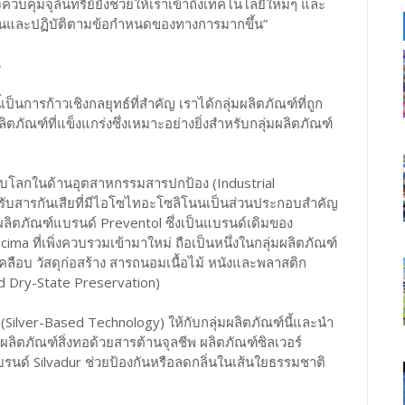
จควบคุมจุลินทรีย์ยังช่วยให้เราเข้าถึงเทคโนโลยีใหม่ๆ และ
บียนและปฏิบัติตามข้อกำหนดของทางการมากขึ้น”
็นการก้าวเชิงกลยุทธ์ที่สำคัญ เราได้กลุ่มผลิตภัณฑ์ที่ถูก
ัณฑ์ที่แข็งแกร่งซึ่งเหมาะอย่างยิ่งสำหรับกลุ่มผลิตภัณฑ์
ดับโลกในด้านอุตสาหกรรมสารปกป้อง (Industrial
สำหรับสารกันเสียที่มีไอโซไทอะโซลิโนนเป็นส่วนประกอบสำคัญ
ผลิตภัณฑ์แบรนด์ Preventol ซึ่งเป็นแบรนด์เดิมของ
 ที่เพิ่งควบรวมเข้ามาใหม่ ถือเป็นหนึ่งในกลุ่มผลิตภัณฑ์
ลือบ วัสดุก่อสร้าง สารถนอมเนื้อไม้ หนังและพลาสติก
d Dry-State Preservation)
 (Silver-Based Technology) ให้กับกลุ่มผลิตภัณฑ์นี้และนำ
ลิตภัณฑ์สิ่งทอด้วยสารต้านจุลชีพ ผลิตภัณฑ์ซิลเวอร์
บรนด์ Silvadur ช่วยป้องกันหรือลดกลิ่นในเส้นใยธรรมชาติ