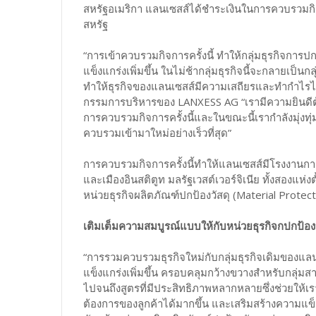
สหรัฐอเมริกา แลนเซสส์ได้ชำระเงินในการควบรวมกิจกา
สหรัฐ
“การเข้าควบรวมกิจการครั้งนี้ ทำให้กลุ่มธุรกิจการ
แข็งแกร่งเพิ่มขึ้น ในไม่ช้ากลุ่มธุรกิจนี้จะกลายเป็
ทำให้ธุรกิจของแลนเซสส์มีความเสถียรและทำกำไรไ
กรรมการบริหารของ LANXESS AG “เรามีความยินดีต้อ
การควบรวมกิจการครั้งนี้และในขณะนี้เรากำลังมุ่งท
ควบรวมเข้ามาใหม่อย่างเร็วที่สุด”
การควบรวมกิจการครั้งนี้ทำให้แลนเซสส์มีโรงงานการผ
และเมืองอินสติตูท มลรัฐเวสต์เวอร์จิเนีย ทั้งสองแห่ง
หน่วยธุรกิจผลิตภัณฑ์ปกป้องวัสดุ (Material Prote
เติมเต็มความสมบูรณ์แบบให้กับหน่วยธุรกิจกปกป้องว
“การรวมควบรวมธุรกิจใหม่กับกลุ่มธุรกิจเดิมของแล
แข็งแกร่งเพิ่มขึ้น ครอบคลุมกว้างขวางสำหรับกลุ่มส
ไปจนถึงสูตรที่มีประสิทธิภาพหลากหลายซึ่งช่วยให้เ
ต้องการของลูกค้าได้มากขึ้น และเสริมสร้างความแข็