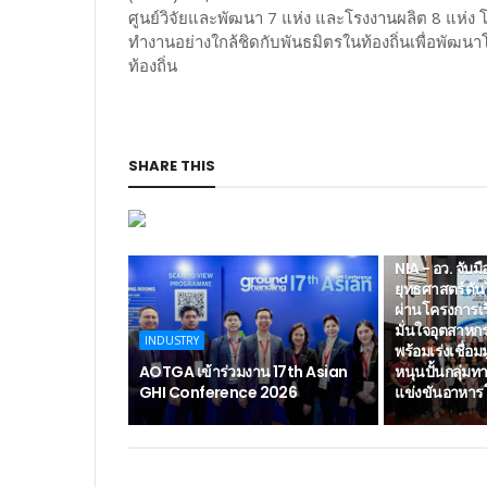
ศูนย์วิจัยและพัฒนา 7 แห่ง และโรงงานผลิต 8 แห่
ทำงานอย่างใกล้ชิดกับพันธมิตรในท้องถิ่นเพื่อพัฒน
ท้องถิ่น
SHARE THIS
FOOD & BEVER
NIA - อว. จับม
ยุทธศาสตร์ดั
ผ่านโครงการเ
มั่นใจอุตสาหก
INDUSTRY
พร้อมเร่งเชื่อม
AOTGA เข้าร่วมงาน 17th Asian
หนุนปั้นกลุ่มท
GHI Conference 2026
แข่งขันอาหาร