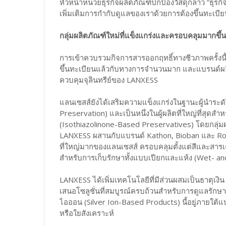
หัวหน้าหน่วยธุรกิจผลิตภัณฑ์ปกป้องวัสดุกล่าว “ธุรกิ
เพิ่มเติมการกำกับดูแลของเราด้วยการต้องขึ้นทะเ
กลุ่มผลิตภัณฑ์ใหม่ที่แข็งแกร่งและครอบคลุมมากขึ้น
การเข้าควบรวมกิจการสารออกฤทธิ์ทางชีวภาพครั้งนี้เป
ขึ้นทะเบียนแล้วกับทางการจำนวนมาก และแบรนด์ผลิตภ
ควบคุมจุลินทรีย์ของ LANXESS
แลนเซสส์ยังได้เสริมความแข็งแกร่งในฐานะผู้นำระ
Preservation) และเป็นหนึ่งในผู้ผลิตที่ใหญ่ที่สุด
(Isothiazolinone-Based Preservatives) โดยกลุ่ม
LANXESS ผสานกับแบรนด์ Kathon, Bioban และ Rocima
ที่ใหญ่มากของแลนเซสส์ ครอบคลุมตั้งแต่สีและสารเค
สำหรับการเก็บรักษาทั้งแบบเปียกและแห้ง (Wet- an
LANXESS ได้เพิ่มเทคโนโลยีที่มีส่วนผสมเป็นธาตุเงิน
เสนอโซลูชั่นที่สมบูรณ์ครบถ้วนสำหรับการดูแลรักษาผ
ไอออน (Silver Ion-Based Products) นี้อยู่ภายใต้แ
หรือใยสังเคราะห์