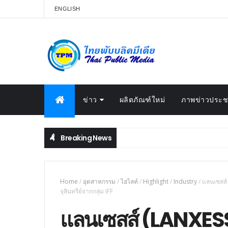
ENGLISH
ข่าว
ผลิตภัณฑ์ใหม่
ภาพข่าวประชา
Breaking News
Home
/
อุตสาหกรรม
/
ไฮไลท์
/
Highlight
/
Industry
/
แลนเซสส์
จุลินทรีย์จากกลุ่ม IFF
แลนเซสส์ (LANXESS