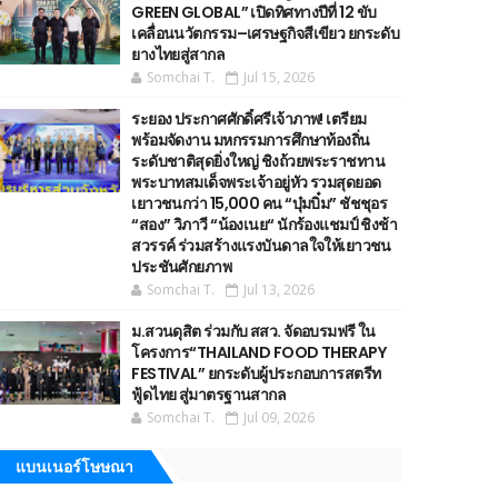
GREEN GLOBAL” เปิดทิศทางปีที่ 12 ขับ
เคลื่อนนวัตกรรม–เศรษฐกิจสีเขียว ยกระดับ
ยางไทยสู่สากล
Somchai T.
Jul 15, 2026
ระยอง ประกาศศักดิ์ศรีเจ้าภาพ! เตรียม
พร้อมจัดงาน มหกรรมการศึกษาท้องถิ่น
ระดับชาติสุดยิ่งใหญ่ ชิงถ้วยพระราชทาน
พระบาทสมเด็จพระเจ้าอยู่หัว รวมสุดยอด
เยาวชนกว่า 15,000 คน “บุ๋มบิ๋ม” ชัชชุอร
“สอง” วิภาวี “น้องเนย“ นักร้องแชมป์ ชิงช้า
สวรรค์ ร่วมสร้างแรงบันดาลใจให้เยาวชน
ประชันศักยภาพ
Somchai T.
Jul 13, 2026
ม.สวนดุสิต ร่วมกับ สสว. จัดอบรมฟรี ใน
โครงการ“THAILAND FOOD THERAPY
FESTIVAL” ยกระดับผู้ประกอบการสตรีท
ฟู้ดไทย สู่มาตรฐานสากล
Somchai T.
Jul 09, 2026
แบนเนอร์โษษณา