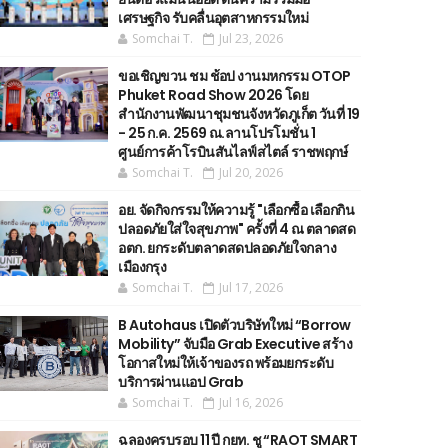
เศรษฐกิจ รับคลื่นอุตสาหกรรมใหม่
Somchai T.
Jul 23, 2026
ขอเชิญขวน ชม ช้อป งานมหกรรม OTOP
Phuket Road Show 2026 โดย
สำนักงานพัฒนาชุมชนจังหวัดภูเก็ต วันที่ 19
- 25 ก.ค. 2569 ณ.ลานโปรโมชั่น 1
ศูนย์การค้าโรบินสันไลฟ์สไตล์ ราชพฤกษ์
Somchai T.
Jul 20, 2026
อย. จัดกิจกรรมให้ความรู้ "เลือกซื้อ เลือกกิน
ปลอดภัยใส่ใจสุขภาพ" ครั้งที่ 4 ณ ตลาดสด
อตก. ยกระดับตลาดสดปลอดภัยใจกลาง
เมืองกรุง
Somchai T.
Jul 17, 2026
B Autohaus เปิดตัวบริษัทใหม่ “Borrow
Mobility” จับมือ Grab Executive สร้าง
โอกาสใหม่ให้เจ้าของรถ พร้อมยกระดับ
บริการผ่านแอป Grab
Somchai T.
Jul 16, 2026
ฉลองครบรอบ 11 ปี กยท. ชู “RAOT SMART