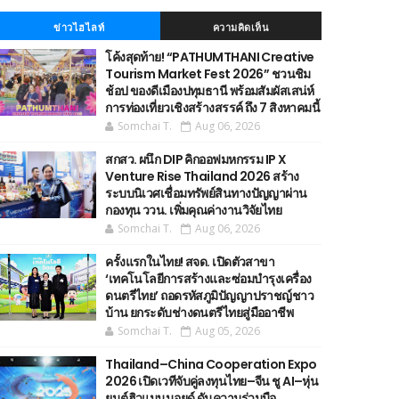
ข่าวไฮไลท์
ความคิดเห็น
โค้งสุดท้าย! “PATHUMTHANI Creative
Tourism Market Fest 2026” ชวนชิม
ช้อป ของดีเมืองปทุมธานี พร้อมสัมผัสเสน่ห์
การท่องเที่ยวเชิงสร้างสรรค์ ถึง 7 สิงหาคมนี้
Somchai T.
Aug 06, 2026
สกสว. ผนึก DIP คิกออฟมหกรรม IP X
Venture Rise Thailand 2026 สร้าง
ระบบนิเวศเชื่อมทรัพย์สินทางปัญญาผ่าน
กองทุน ววน. เพิ่มคุณค่างานวิจัยไทย
Somchai T.
Aug 06, 2026
ครั้งแรกในไทย! สจด. เปิดตัวสาขา
‘เทคโนโลยีการสร้างและซ่อมบำรุงเครื่อง
ดนตรีไทย’ ​ถอดรหัสภูมิปัญญาปราชญ์ชาว
บ้าน ยกระดับช่างดนตรีไทยสู่มืออาชีพ
Somchai T.
Aug 05, 2026
Thailand–China Cooperation Expo
2026 เปิดเวทีจับคู่ลงทุนไทย–จีน ชู AI–หุ่น
ยนต์ฮิวแมนนอยด์ ดันความร่วมมือ