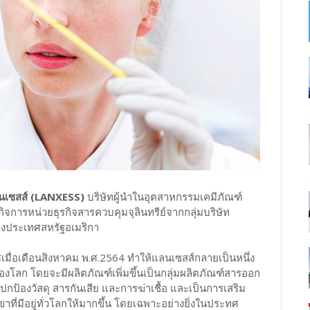
เซสส์ (LANXESS)
บริษัทผู้นำในอุตสาหกรรมเคมีภัณฑ์
จการหน่วยธุรกิจสารควบคุมจุลินทรีย์จากกลุ่มบริษัท
ห่งประเทศสหรัฐอเมริกา
กาศเมื่อเดือนสิงหาคม พ.ศ.2564 ทำให้แลนเซสส์กลายเป็นหนึ่ง
ของโลก โดยจะมีผลิตภัณฑ์เพิ่มขึ้นเป็นกลุ่มผลิตภัณฑ์สารออก
ปกป้องวัสดุ สารกันเสีย และการฆ่าเชื้อ และเป็นการเสริม
าที่มีอยู่ทั่วโลกให้มากขึ้น โดยเฉพาะอย่างยิ่งในประทศ