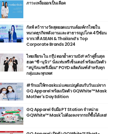
ภาวะเหงื่อออกเป็นเลือด
กัลฟ์ คว้ารางวัลสุดยอดแบรนด์องค์กรไทยใน
หมวดธุรกิจพลังงานและสาธารณูปโภค 4 ปีซ้อน
จากเวที ASEAN & Thailand’s Top
Corporate Brands 2024
ไทยเจียระไน กรุ๊ป ตอกย้ำความปัง!! คว้าคู่จิ้นสุด
ฮอต “ซี-นุนิว” นั่งแท่นพรีเซ็นเตอร์ พร้อมเปิดตัว
“สบู่รังนกพรีเมี่ยม” POYD ผลิตภัณฑ์สำหรับทุก
กลุ่มและทุกเพศ
#รักแม่ให้maskแม่ แคมเปญต้อนรับวันแม่จาก
GQ Apparel พร้อมเปิดตัว GQWhite™ Mask
Mother's Day Edition
GQ Apparel จับมือ PT Station จำหน่าย
GQWhite™ Mask ไม่ต้องลงจากรถก็ซื้อได้เลย!
GQ Apparel เปิดตัว GQWhite™ Short-