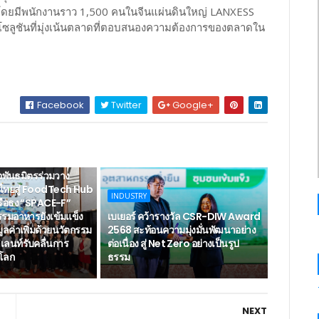
ง โดยมีพนักงานราว 1,500 คนในจีนแผ่นดินใหญ่ LANXESS
าโซลูชันที่มุ่งเน้นตลาดที่ตอบสนองความต้องการของตลาดใน
Facebook
Twitter
Google+
AGE
ือพันธมิตรร่วมวาง
นไทยสู่ FoodTech Hub
INDUSTRY
รือธง “SPACE-F”
รรมอาหารยังเข้มแข็ง
เบเยอร์ คว้ารางวัล CSR-DIW Award
มูลค่าเพิ่มด้วยนวัตกรรม
2568 สะท้อนความมุ่งมั่นพัฒนาอย่าง
าเลนท์รับคลื่นการ
ต่อเนื่อง สู่ Net Zero อย่างเป็นรูป
โลก
ธรรม
NEXT