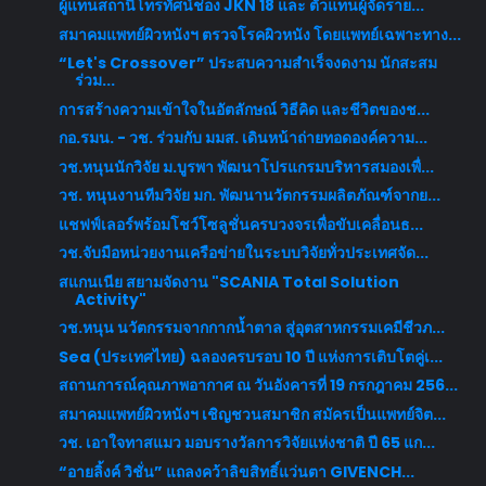
ผู้แทนสถานีโทรทัศน์ช่อง JKN 18 และ ตัวแทนผู้จัดราย...
สมาคมแพทย์ผิวหนังฯ ตรวจโรคผิวหนัง โดยแพทย์เฉพาะทาง...
“Let's Crossover” ประสบความสำเร็จงดงาม นักสะสม
ร่วม...
การสร้างความเข้าใจในอัตลักษณ์ วิธีคิด และชีวิตของช...
กอ.รมน. - วช. ร่วมกับ มมส. เดินหน้าถ่ายทอดองค์ความ...
วช.หนุนนักวิจัย ม.บูรพา พัฒนาโปรแกรมบริหารสมองเพื่...
วช. หนุนงานทีมวิจัย มก. พัฒนานวัตกรรมผลิตภัณฑ์จากย...
แชฟฟ์เลอร์พร้อมโชว์โซลูชั่นครบวงจรเพื่อขับเคลื่อนธ...
วช.จับมือหน่วยงานเครือข่ายในระบบวิจัยทั่วประเทศจัด...
สแกนเนีย สยามจัดงาน "SCANIA Total Solution
Activity"
วช.หนุน นวัตกรรมจากกากน้ำตาล สู่อุตสาหกรรมเคมีชีวภ...
Sea (ประเทศไทย) ฉลองครบรอบ 10 ปี แห่งการเติบโตคู่เ...
สถานการณ์คุณภาพอากาศ ณ วันอังคารที่ 19 กรกฎาคม 256...
สมาคมแพทย์ผิวหนังฯ เชิญชวนสมาชิก สมัครเป็นแพทย์จิต...
วช. เอาใจทาสแมว มอบรางวัลการวิจัยแห่งชาติ ปี 65 แก...
“อายลิ้งค์ วิชั่น” แถลงคว้าลิขสิทธิ์แว่นตา GIVENCH...