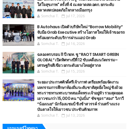
ใส่ใจสุขภาพ" ครั้งที่ 4 ณ ตลาดสด อตก. ยกระดับ
ตลาดสดปลอดภัยใจกลางเมืองกรุง
Somchai T.
Jul 17, 2026
B Autohaus เปิดตัวบริษัทใหม่ “Borrow Mobility”
จับมือ Grab Executive สร้างโอกาสใหม่ให้เจ้าของรถ
พร้อมยกระดับบริการผ่านแอป Grab
Somchai T.
Jul 16, 2026
ฉลองครบรอบ 11 ปี กยท. ชู “RAOT SMART GREEN
GLOBAL” เปิดทิศทางปีที่ 12 ขับเคลื่อนนวัตกรรม–
เศรษฐกิจสีเขียว ยกระดับยางไทยสู่สากล
Somchai T.
Jul 15, 2026
ระยอง ประกาศศักดิ์ศรีเจ้าภาพ! เตรียมพร้อมจัดงาน
มหกรรมการศึกษาท้องถิ่นระดับชาติสุดยิ่งใหญ่ ชิงถ้วย
พระราชทานพระบาทสมเด็จพระเจ้าอยู่หัว รวมสุดยอด
เยาวชนกว่า 15,000 คน “บุ๋มบิ๋ม” ชัชชุอร “สอง” วิภาวี
“น้องเนย“ นักร้องแชมป์ ชิงช้าสวรรค์ ร่วมสร้างแรง
บันดาลใจให้เยาวชน ประชันศักยภาพ
Somchai T.
Jul 13, 2026
แบนเนอร์โษษณา