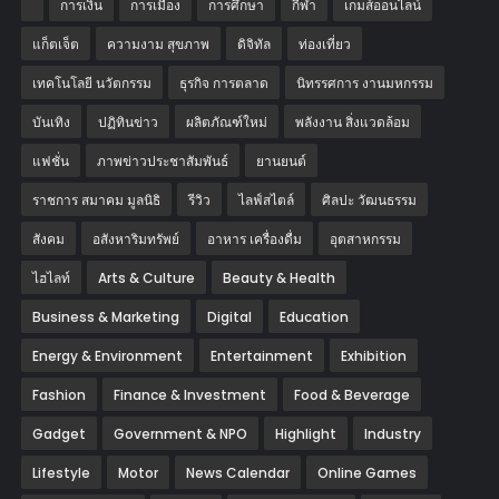
การเงิน
การเมือง
การศึกษา
กีฬา
เกมส์ออนไลน์
แก็ตเจ็ต
ความงาม สุขภาพ
ดิจิทัล
ท่องเที่ยว
เทคโนโลยี นวัตกรรม
ธุรกิจ การตลาด
นิทรรศการ งานมหกรรม
บันเทิง
ปฏิทินข่าว
ผลิตภัณฑ์ใหม่
พลังงาน สิ่งแวดล้อม
แฟชั่น
ภาพข่าวประชาสัมพันธ์
‎ยานยนต์‎
ราชการ สมาคม มูลนิธิ
รีวิว
ไลฟ์สไตล์
ศิลปะ วัฒนธรรม
สังคม
อสังหาริมทรัพย์
อาหาร เครื่องดื่ม
อุตสาหกรรม
ไฮไลท์
Arts & Culture
Beauty & Health
Business & Marketing
Digital
Education
Energy & Environment
Entertainment
Exhibition
Fashion
Finance & Investment
Food & Beverage
Gadget
Government & NPO
Highlight
Industry
Lifestyle
Motor
News Calendar
Online Games