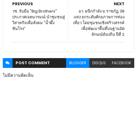
PREVIOUS
NEXT
วช. จับมือ "Big Brothers"
อว.​ ผนึกกำลัง ม.ราชภัฏ​ 38​
ประกาศเจตนารมณ์ นำชุมชนสู่
แห่ง​ ยกระดับศักยภาพการท่อง
วิสาหกิจเพื่อสังคม "น้ำผึ้ง
เที่ยว โดยชุมชนเชิงสร้างสรรค์
ชันโรง”
เพื่อพัฒนาพื้นที่บนฐานอัต
ลักษณ์ท้องถิ่น​ ปีที่ 2
POST
COMMENT
BLOGGER
DISQUS
FACEBOOK
ไม่มีความคิดเห็น