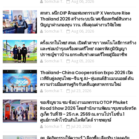
Somchai T.
Aug 06, 2026
สกสว. ผนึก DIP คิกออฟมหกรรม IP X Venture Rise
Thailand 2026 สร้างระบบนิเวศเชื่อมทรัพย์สินทาง
ปัญญาผ่านกองทุน ววน. เพิ่มคุณค่างานวิจัยไทย
Somchai T.
Aug 06, 2026
ครั้งแรกในไทย! สจด. เปิดตัวสาขา ‘เทคโนโลยีการสร้าง
และซ่อมบำรุงเครื่องดนตรีไทย’ ​ถอดรหัสภูมิปัญญา
ปราชญ์ชาวบ้าน ยกระดับช่างดนตรีไทยสู่มืออาชีพ
Somchai T.
Aug 05, 2026
Thailand–China Cooperation Expo 2026 เปิด
เวทีจับคู่ลงทุนไทย–จีน ชู AI–หุ่นยนต์ฮิวแมนนอยด์ ดัน
ความร่วมมือเศรษฐกิจ รับคลื่นอุตสาหกรรมใหม่
Somchai T.
Jul 23, 2026
ขอเชิญขวน ชม ช้อป งานมหกรรม OTOP Phuket
Road Show 2026 โดยสำนักงานพัฒนาชุมชนจังหวัด
ภูเก็ต วันที่ 19 - 25 ก.ค. 2569 ณ.ลานโปรโมชั่น 1
ศูนย์การค้าโรบินสันไลฟ์สไตล์ ราชพฤกษ์
Somchai T.
Jul 20, 2026
อย. จัดกิจกรรมให้ความรู้ "เลือกซื้อ เลือกกิน ปลอดภัย