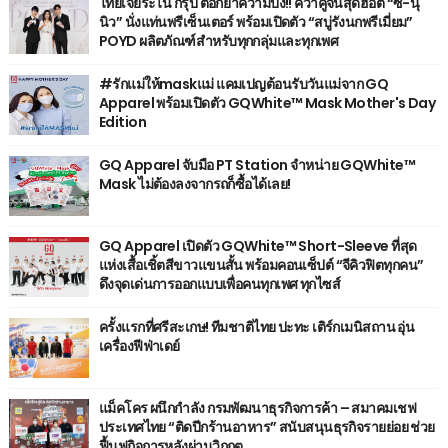
ไทยเจียระไน กรุ๊ป ตอกย้ำความปัง!! คว้าคู่จิ้นสุดฮอต “ซี-นุ
นิว” นั่งแท่นพรีเซ็นเตอร์ พร้อมเปิดตัว “สบู่รังนกพรีเมี่ยม”
POYD ผลิตภัณฑ์สำหรับทุกกลุ่มและทุกเพศ
#รักแม่ให้maskแม่ แคมเปญต้อนรับวันแม่จาก GQ
Apparel พร้อมเปิดตัว GQWhite™ Mask Mother's Day
Edition
GQ Apparel จับมือ PT Station จำหน่าย GQWhite™
Mask ไม่ต้องลงจากรถก็ซื้อได้เลย!
GQ Apparel เปิดตัว GQWhite™ Short-Sleeve ที่สุด
แห่งเสื้อเชิ้ตสีขาวแขนสั้น พร้อมคอนเซ็ปต์ “จีคิวฟิตทุกคน”
ดึงจุดเด่นการออกแบบเพื่อคนทุกเพศ ทุกไซส์
ครั้งแรกที่ศรีสะเกษ! ทีมชาติไทย ปะทะ เติร์กเมนิสถาน อุ่น
เครื่องฟีฟ่าเดย์
แม็คโคร ผนึกกำลัง กรมพัฒนาธุรกิจการค้า – สมาคมเชฟ
ประเทศไทย “ติดปีกร้านอาหาร” สนับสนุนธุรกิจรายย่อย ช่วย
ฟื้นฟูกิจการหลังผ่านวิกฤต