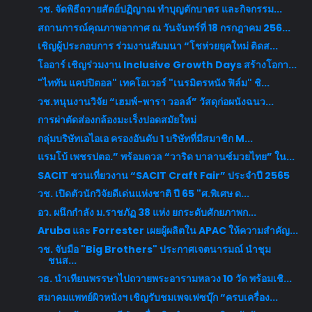
วช. จัดพิธีถวายสัตย์ปฏิญาณ ทำบุญตักบาตร และกิจกรรม...
สถานการณ์คุณภาพอากาศ ณ วันจันทร์ที่ 18 กรกฎาคม 256...
เชิญผู้ประกอบการ ร่วมงานสัมมนา “โชห่วยยุคใหม่ ติดส...
โออาร์ เชิญร่วมงาน Inclusive Growth Days สร้างโอกา...
"ไททัน แคปปิตอล" เทคโอเวอร์ "เนรมิตรหนัง ฟิล์ม" ชิ...
วช.หนุนงานวิจัย “เฮมพ์-พารา วอลล์” วัสดุก่อผนังฉนว...
การผ่าตัดส่องกล้องมะเร็งปอดสมัยใหม่
กลุ่มบริษัทเอไอเอ ครองอันดับ 1 บริษัทที่มีสมาชิก M...
แรมโบ้ เพชรปตอ.” พร้อมดวล “วาริด บาลานซ์มวยไทย” ใน...
SACIT ชวนเที่ยวงาน “SACIT Craft Fair” ประจำปี 2565
วช. เปิดตัวนักวิจัยดีเด่นแห่งชาติ ปี 65 "ศ.พิเศษ ด...
อว.​ ผนึกกำลัง ม.ราชภัฏ​ 38​ แห่ง​ ยกระดับศักยภาพก...
Aruba และ Forrester เผยผู้ผลิตใน APAC ให้ความสำคัญ...
วช. จับมือ "Big Brothers" ประกาศเจตนารมณ์ นำชุม
ชนส...
วธ. นำเทียนพรรษาไปถวายพระอารามหลวง 10 วัด พร้อมเชิ...
สมาคมแพทย์ผิวหนังฯ เชิญรับชมเพจเฟซบุ๊ก “ครบเครื่อง...