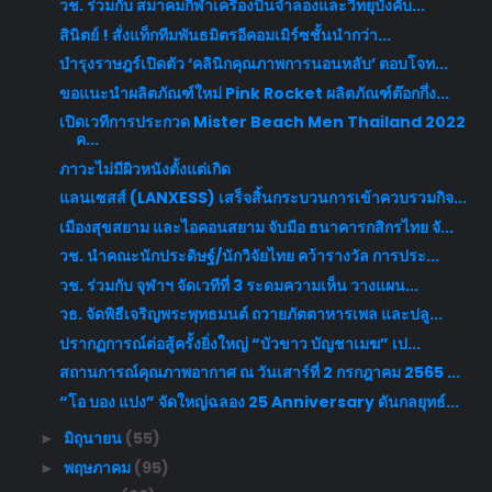
วช. ร่วมกับ สมาคมกีฬาเครื่องบินจำลองและวิทยุบังคับ...
สินิตย์ ! สั่งแท็กทีมพันธมิตรอีคอมเมิร์ซชั้นนำกว่า...
บำรุงราษฎร์เปิดตัว ‘คลินิกคุณภาพการนอนหลับ’ ตอบโจท...
ขอแนะนำผลิตภัณฑ์ใหม่ Pink Rocket ผลิตภัณฑ์ต๊อกกึ่ง...
เปิดเวทีการประกวด Mister Beach Men Thailand 2022
ค...
ภาวะไม่มีผิวหนังตั้งแต่เกิด
แลนเซสส์ (LANXESS) เสร็จสิ้นกระบวนการเข้าควบรวมกิจ...
เมืองสุขสยาม และไอคอนสยาม จับมือ ธนาคารกสิกรไทย จั...
วช. นำคณะนักประดิษฐ์/นักวิจัยไทย คว้ารางวัล การประ...
วช. ร่วมกับ จุฬาฯ จัดเวทีที่ 3 ระดมความเห็น วางแผน...
วธ. จัดพิธีเจริญพระพุทธมนต์ ถวายภัตตาหารเพล และปลู...
ปรากฏการณ์ต่อสู้ครั้งยิ่งใหญ่ “บัวขาว บัญชาเมฆ” เป...
สถานการณ์คุณภาพอากาศ ณ วันเสาร์ที่ 2 กรกฎาคม 2565 ...
“โอ บอง แปง” จัดใหญ่ฉลอง 25 Anniversary ดันกลยุทธ์...
มิถุนายน
(55)
►
พฤษภาคม
(95)
►