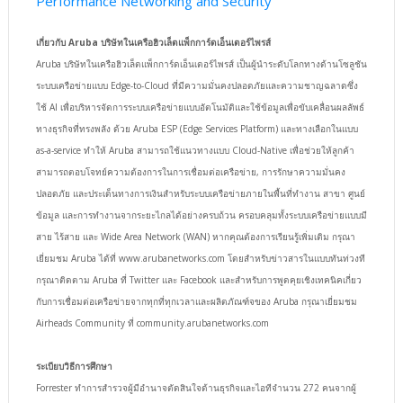
Performance Networking and Security
เกี่ยวกับ Aruba บริษัทในเครือฮิวเล็ตแพ็กการ์ดเอ็นเตอร์ไพรส์
Aruba บริษัทในเครือฮิวเล็ตแพ็กการ์ดเอ็นเตอร์ไพรส์ เป็นผู้นำระดับโลกทางด้านโซลูชัน
ระบบเครือข่ายแบบ Edge-to-Cloud ที่มีความมั่นคงปลอดภัยและความชาญฉลาดซึ่ง
ใช้ AI เพื่อบริหารจัดการระบบเครือข่ายแบบอัตโนมัติและใช้ข้อมูลเพื่อขับเคลื่อนผลลัพธ์
ทางธุรกิจที่ทรงพลัง ด้วย Aruba ESP (Edge Services Platform) และทางเลือกในแบบ
as-a-service ทำให้ Aruba สามารถใช้แนวทางแบบ Cloud-Native เพื่อช่วยให้ลูกค้า
สามารถตอบโจทย์ความต้องการในการเชื่อมต่อเครือข่าย, การรักษาความมั่นคง
ปลอดภัย และประเด็นทางการเงินสำหรับระบบเครือข่ายภายในพื้นที่ทำงาน สาขา ศูนย์
ข้อมูล และการทำงานจากระยะไกลได้อย่างครบถ้วน ครอบคลุมทั้งระบบเครือข่ายแบบมี
สาย ไร้สาย และ Wide Area Network (WAN) หากคุณต้องการเรียนรู้เพิ่มเติม กรุณา
เยี่ยมชม Aruba ได้ที่ www.arubanetworks.com โดยสำหรับข่าวสารในแบบทันท่วงที
กรุณาติดตาม Aruba ที่ Twitter และ Facebook และสำหรับการพูดคุยเชิงเทคนิคเกี่ยว
กับการเชื่อมต่อเครือข่ายจากทุกที่ทุกเวลาและผลิตภัณฑ์จของ Aruba กรุณาเยี่ยมชม
Airheads Community ที่ community.arubanetworks.com
ระเบียบวิธีการศึกษา
Forrester ทำการสำรวจผู้มีอำนาจตัดสินใจด้านธุรกิจและไอทีจำนวน 272 คนจากผู้