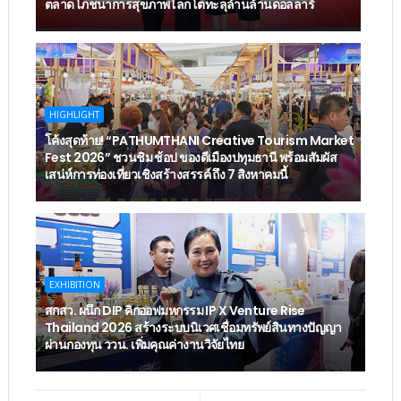
ตลาดโภชนาการสุขภาพโลกโตทะลุล้านล้านดอลลาร์
HIGHLIGHT
โค้งสุดท้าย! “PATHUMTHANI Creative Tourism Market
Fest 2026” ชวนชิม ช้อป ของดีเมืองปทุมธานี พร้อมสัมผัส
เสน่ห์การท่องเที่ยวเชิงสร้างสรรค์ ถึง 7 สิงหาคมนี้
EXHIBITION
สกสว. ผนึก DIP คิกออฟมหกรรม IP X Venture Rise
Thailand 2026 สร้างระบบนิเวศเชื่อมทรัพย์สินทางปัญญา
ผ่านกองทุน ววน. เพิ่มคุณค่างานวิจัยไทย