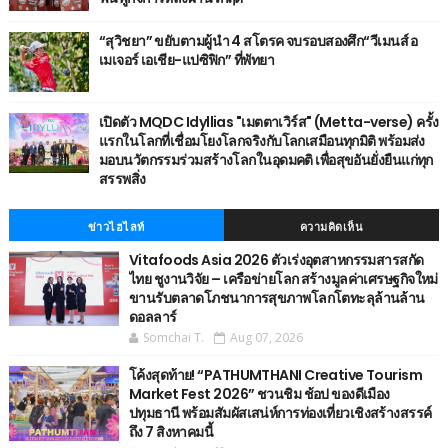
“สุวิชยา” ขยับตามผู้นำ 4 สโตรค จบรอบสองศึก“วีเมนส์ อ
เมเจอร์ เอเชีย-แปซิฟิก” ที่พัทยา
เปิดตัว MQDC Idyllias "เมตตาเวิร์ส" (Metta-verse) ครั้ง
แรกในโลกที่เชื่อมโยงโลกจริงกับโลกเสมือนทุกมิติ พร้อมส่ง
มอบนวัตกรรมร่วมสร้างโลกในอุดมคติ เพื่อสุขอันยั่งยืนแก่ทุก
สรรพสิ่ง
ข่าวไฮไลท์
ความคิดเห็น
Vitafoods Asia 2026 ตัวเร่งอุตสาหกรรมสารสกัด
ไทย ชูงานวิจัย – เครือข่ายโลก สร้างมูลค่าเศรษฐกิจใหม่
ขานรับตลาดโภชนาการสุขภาพโลกโตทะลุล้านล้าน
ดอลลาร์
Somchai T.
Aug 07, 2026
โค้งสุดท้าย! “PATHUMTHANI Creative Tourism
Market Fest 2026” ชวนชิม ช้อป ของดีเมือง
ปทุมธานี พร้อมสัมผัสเสน่ห์การท่องเที่ยวเชิงสร้างสรรค์
ถึง 7 สิงหาคมนี้