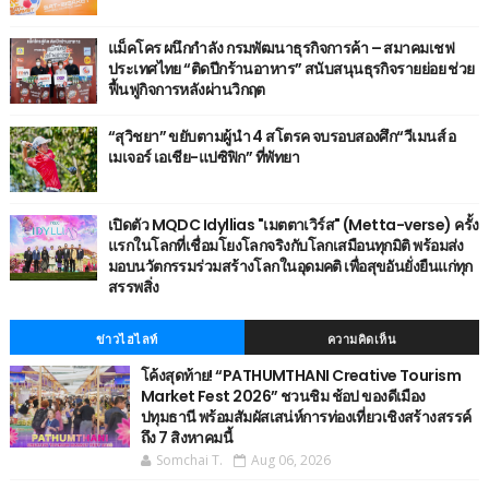
แม็คโคร ผนึกกำลัง กรมพัฒนาธุรกิจการค้า – สมาคมเชฟ
ประเทศไทย “ติดปีกร้านอาหาร” สนับสนุนธุรกิจรายย่อย ช่วย
ฟื้นฟูกิจการหลังผ่านวิกฤต
“สุวิชยา” ขยับตามผู้นำ 4 สโตรค จบรอบสองศึก“วีเมนส์ อ
เมเจอร์ เอเชีย-แปซิฟิก” ที่พัทยา
เปิดตัว MQDC Idyllias "เมตตาเวิร์ส" (Metta-verse) ครั้ง
แรกในโลกที่เชื่อมโยงโลกจริงกับโลกเสมือนทุกมิติ พร้อมส่ง
มอบนวัตกรรมร่วมสร้างโลกในอุดมคติ เพื่อสุขอันยั่งยืนแก่ทุก
สรรพสิ่ง
ข่าวไฮไลท์
ความคิดเห็น
โค้งสุดท้าย! “PATHUMTHANI Creative Tourism
Market Fest 2026” ชวนชิม ช้อป ของดีเมือง
ปทุมธานี พร้อมสัมผัสเสน่ห์การท่องเที่ยวเชิงสร้างสรรค์
ถึง 7 สิงหาคมนี้
Somchai T.
Aug 06, 2026