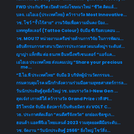
FWD ประกันชีวิต เปิดตัวหนังโฆษณาใหม่ “ชีวิต คิดแล้...
บลจ. เอไอเอ (ประเทศไทย) คว้ารางวัล Most Innovative...
วช. โชว์ “รั้วไร้สาย” งานวิจัยเพื่อความมั่นคง ป้อง...
แทททูคัลเลอร์ (Tattoo Colour) จับมือ ซีเรียสเบคอน ...
วช. MOU 17 หน่วยงานเครือข่ายด้านการวิจัย ในการพัฒน...
อธิบดีกรมการศาสนาเปิดการประกวดสวดมนต์หมู่ฯ ระดับส่...
ญาญ่า แท็กทีม ต่อ ธนภพ ยืนหนึ่งพรีเซนเตอร์ “แอร์แค...
เอไอเอ ประเทศไทย ส่งแคมเปญ “Share your precious
me...
“อี.ไอ.พี ประเทศไทย” จับมือ 3 บริษัทผู้นำนวัตกรรมจ...
กรมควบคุมโรค ผนึกกำลังความร่วมมือตามยุทธศาสตร์การล...
วันนักประดิษฐ์สุดยิ่งใหญ่ วช. มอบรางวัล I-New Gen ...
สุดเจ๋ง! เกาหลีใต้ คว้ารางวัล Grand Prize เวที IPI...
อีวี ไพรมัส จับมือ ฮ้อปคาร์เป็นพันธมิตร ส่ง VOLT C...
วธ. ประกาศคัดเลือก “คนดีศรีจังหวัด” ยกย่องเชิดชูเก...
ฮอนด้า แอลพีจีเอ ไทยแลนด์ 2023 รวมสุดยอดฝีมือระดับ...
วช. จัดงาน “วันนักประดิษฐ์ 2566” ยิ่งใหญ่ โชว์สิ่ง...