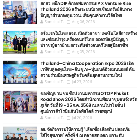
สกสว. ผนึก DIP คิกออฟมหกรรม IP X Venture Rise
Thailand 2026 สร้างระบบนิเวศเชื่อมทรัพย์สินทาง
ปัญญาผ่านกองทุน ววน. เพิ่มคุณค่างานวิจัยไทย
Somchai T.
Aug 06, 2026
ครั้งแรกในไทย! สจด. เปิดตัวสาขา ‘เทคโนโลยีการสร้าง
และซ่อมบำรุงเครื่องดนตรีไทย’ ​ถอดรหัสภูมิปัญญา
ปราชญ์ชาวบ้าน ยกระดับช่างดนตรีไทยสู่มืออาชีพ
Somchai T.
Aug 05, 2026
Thailand–China Cooperation Expo 2026 เปิด
เวทีจับคู่ลงทุนไทย–จีน ชู AI–หุ่นยนต์ฮิวแมนนอยด์ ดัน
ความร่วมมือเศรษฐกิจ รับคลื่นอุตสาหกรรมใหม่
Somchai T.
Jul 23, 2026
ขอเชิญขวน ชม ช้อป งานมหกรรม OTOP Phuket
Road Show 2026 โดยสำนักงานพัฒนาชุมชนจังหวัด
ภูเก็ต วันที่ 19 - 25 ก.ค. 2569 ณ.ลานโปรโมชั่น 1
ศูนย์การค้าโรบินสันไลฟ์สไตล์ ราชพฤกษ์
Somchai T.
Jul 20, 2026
อย. จัดกิจกรรมให้ความรู้ "เลือกซื้อ เลือกกิน ปลอดภัย
ใส่ใจสุขภาพ" ครั้งที่ 4 ณ ตลาดสด อตก. ยกระดับ