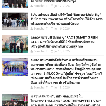
ตลาดสดปลอดภัยใจกลางเมืองกรุง
Somchai T.
Jul 17, 2026
B Autohaus เปิดตัวบริษัทใหม่ “Borrow Mobility”
จับมือ Grab Executive สร้างโอกาสใหม่ให้เจ้าของรถ
พร้อมยกระดับบริการผ่านแอป Grab
Somchai T.
Jul 16, 2026
ฉลองครบรอบ 11 ปี กยท. ชู “RAOT SMART GREEN
GLOBAL” เปิดทิศทางปีที่ 12 ขับเคลื่อนนวัตกรรม–
เศรษฐกิจสีเขียว ยกระดับยางไทยสู่สากล
Somchai T.
Jul 15, 2026
ระยอง ประกาศศักดิ์ศรีเจ้าภาพ! เตรียมพร้อมจัดงาน
มหกรรมการศึกษาท้องถิ่นระดับชาติสุดยิ่งใหญ่ ชิงถ้วย
พระราชทานพระบาทสมเด็จพระเจ้าอยู่หัว รวมสุดยอด
เยาวชนกว่า 15,000 คน “บุ๋มบิ๋ม” ชัชชุอร “สอง” วิภาวี
“น้องเนย“ นักร้องแชมป์ ชิงช้าสวรรค์ ร่วมสร้างแรง
บันดาลใจให้เยาวชน ประชันศักยภาพ
Somchai T.
Jul 13, 2026
ม.สวนดุสิต ร่วมกับ สสว. จัดอบรมฟรี ใน
โครงการ“THAILAND FOOD THERAPY FESTIVAL”
ยกระดับผู้ประกอบการสตรีทฟู้ดไทย สู่มาตรฐานสากล