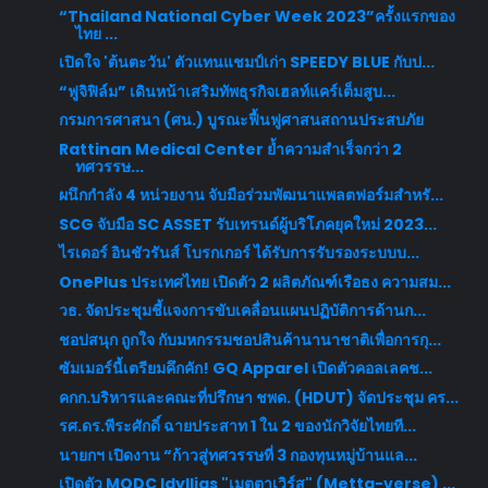
“Thailand National Cyber Week 2023”ครั้งแรกของ
ไทย ...
เปิดใจ 'ต้นตะวัน' ตัวแทนแชมป์เก่า SPEEDY BLUE กับป...
“ฟูจิฟิล์ม” เดินหน้าเสริมทัพธุรกิจเฮลท์แคร์เต็มสูบ...
กรมการศาสนา (ศน.) บูรณะฟื้นฟูศาสนสถานประสบภัย
Rattinan Medical Center ย้ำความสำเร็จกว่า 2
ทศวรรษ...
ผนึกกำลัง 4 หน่วยงาน จับมือร่วมพัฒนาแพลตฟอร์มสำหรั...
SCG จับมือ SC ASSET รับเทรนด์ผู้บริโภคยุคใหม่ 2023...
ไรเดอร์ อินชัวรันส์ โบรกเกอร์ ได้รับการรับรองระบบบ...
OnePlus ประเทศไทย เปิดตัว 2 ผลิตภัณฑ์เรือธง ความสม...
วธ. จัดประชุมชี้แจงการขับเคลื่อนแผนปฏิบัติการด้านก...
ชอปสนุก ถูกใจ กับมหกรรมชอปสินค้านานาชาติเพื่อการกุ...
ซัมเมอร์นี้เตรียมคึกคัก! GQ Apparel เปิดตัวคอลเลคช...
คกก.บริหารและคณะที่ปรึกษา ชพด. (HDUT) จัดประชุม คร...
รศ.ดร.พีระศักดิ์ ฉายประสาท 1 ใน 2 ของนักวิจัยไทยที...
นายกฯ เปิดงาน “ก้าวสู่ทศวรรษที่ 3 กองทุนหมู่บ้านแล...
เปิดตัว MQDC Idyllias "เมตตาเวิร์ส" (Metta-verse) ...