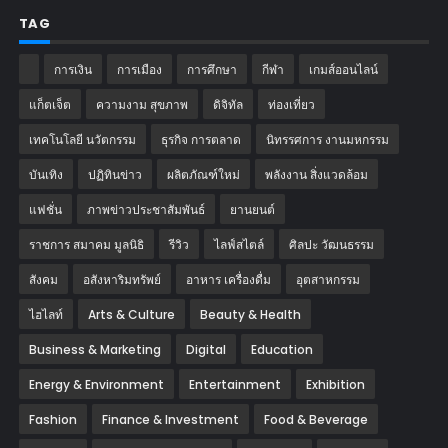
TAG
การเงิน
การเมือง
การศึกษา
กีฬา
เกมส์ออนไลน์
แก็ตเจ็ต
ความงาม สุขภาพ
ดิจิทัล
ท่องเที่ยว
เทคโนโลยี นวัตกรรม
ธุรกิจ การตลาด
นิทรรศการ งานมหกรรม
บันเทิง
ปฏิทินข่าว
ผลิตภัณฑ์ใหม่
พลังงาน สิ่งแวดล้อม
แฟชั่น
ภาพข่าวประชาสัมพันธ์
‎ยานยนต์‎
ราชการ สมาคม มูลนิธิ
รีวิว
ไลฟ์สไตล์
ศิลปะ วัฒนธรรม
สังคม
อสังหาริมทรัพย์
อาหาร เครื่องดื่ม
อุตสาหกรรม
ไฮไลท์
Arts & Culture
Beauty & Health
Business & Marketing
Digital
Education
Energy & Environment
Entertainment
Exhibition
Fashion
Finance & Investment
Food & Beverage