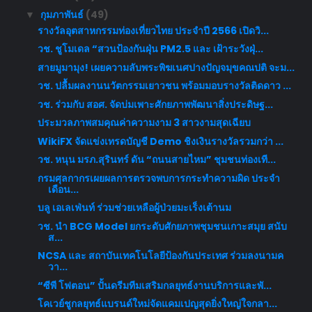
กุมภาพันธ์
(49)
▼
รางวัลอุตสาหกรรมท่องเที่ยวไทย ประจำปี 2566 เปิดวิ...
วช. ชูโมเดล “สวนป้องกันฝุ่น PM2.5 และ เฝ้าระวังฝุ่...
สายมูมามุง! เผยความลับพระพิฆเนศปางปัญจมุขคณปติ จะม...
วช. ปลื้มผลงานนวัตกรรมเยาวชน พร้อมมอบรางวัลติดดาว ...
วช. ร่วมกับ สอศ. จัดบ่มเพาะศักยภาพพัฒนาสิ่งประดิษฐ...
ประมวลภาพสมคุณค่าความงาม 3 สาวงามสุดเฉียบ
WikiFX จัดแข่งเทรดบัญชี Demo ชิงเงินรางวัลรวมกว่า ...
วช. หนุน มรภ.สุรินทร์ ดัน “ถนนสายไหม” ชุมชนท่องเที...
กรมศุลกากรเผยผลการตรวจพบการกระทำความผิด ประจำ
เดือน...
บลู เอเลเฟ่นท์ ร่วมช่วยเหลือผู้ป่วยมะเร็งเต้านม
วช. นำ BCG Model ยกระดับศักยภาพชุมชนเกาะสมุย สนับ
ส...
NCSA และ สถาบันเทคโนโลยีป้องกันประเทศ ร่วมลงนามค
วา...
“ซีพี โฟตอน” ปั้นดรีมทีมเสริมกลยุทธ์งานบริการและพั...
โคเวย์ชูกลยุทธ์แบรนด์ใหม่จัดแคมเปญสุดยิ่งใหญ่ใจกลา...