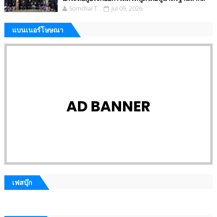
Somchai T.
Jul 09, 2026
แบนเนอร์โษษณา
AD BANNER
เฟสบุ๊ก