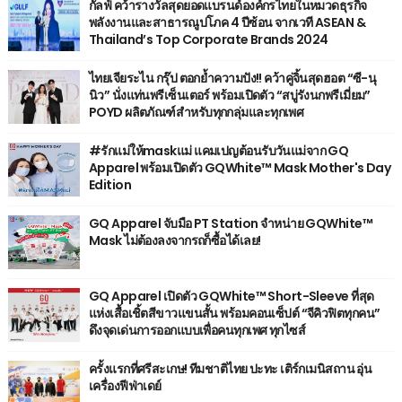
กัลฟ์ คว้ารางวัลสุดยอดแบรนด์องค์กรไทยในหมวดธุรกิจ
พลังงานและสาธารณูปโภค 4 ปีซ้อน จากเวที ASEAN &
Thailand’s Top Corporate Brands 2024
ไทยเจียระไน กรุ๊ป ตอกย้ำความปัง!! คว้าคู่จิ้นสุดฮอต “ซี-นุ
นิว” นั่งแท่นพรีเซ็นเตอร์ พร้อมเปิดตัว “สบู่รังนกพรีเมี่ยม”
POYD ผลิตภัณฑ์สำหรับทุกกลุ่มและทุกเพศ
#รักแม่ให้maskแม่ แคมเปญต้อนรับวันแม่จาก GQ
Apparel พร้อมเปิดตัว GQWhite™ Mask Mother's Day
Edition
GQ Apparel จับมือ PT Station จำหน่าย GQWhite™
Mask ไม่ต้องลงจากรถก็ซื้อได้เลย!
GQ Apparel เปิดตัว GQWhite™ Short-Sleeve ที่สุด
แห่งเสื้อเชิ้ตสีขาวแขนสั้น พร้อมคอนเซ็ปต์ “จีคิวฟิตทุกคน”
ดึงจุดเด่นการออกแบบเพื่อคนทุกเพศ ทุกไซส์
ครั้งแรกที่ศรีสะเกษ! ทีมชาติไทย ปะทะ เติร์กเมนิสถาน อุ่น
เครื่องฟีฟ่าเดย์