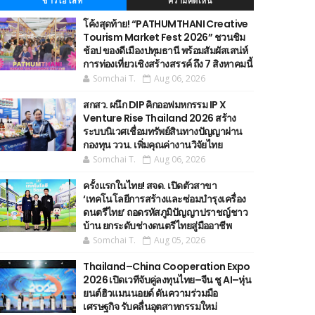
ข่าวไฮไลท์
ความคิดเห็น
โค้งสุดท้าย! “PATHUMTHANI Creative
Tourism Market Fest 2026” ชวนชิม
ช้อป ของดีเมืองปทุมธานี พร้อมสัมผัสเสน่ห์
การท่องเที่ยวเชิงสร้างสรรค์ ถึง 7 สิงหาคมนี้
Somchai T.
Aug 06, 2026
สกสว. ผนึก DIP คิกออฟมหกรรม IP X
Venture Rise Thailand 2026 สร้าง
ระบบนิเวศเชื่อมทรัพย์สินทางปัญญาผ่าน
กองทุน ววน. เพิ่มคุณค่างานวิจัยไทย
Somchai T.
Aug 06, 2026
ครั้งแรกในไทย! สจด. เปิดตัวสาขา
‘เทคโนโลยีการสร้างและซ่อมบำรุงเครื่อง
ดนตรีไทย’ ​ถอดรหัสภูมิปัญญาปราชญ์ชาว
บ้าน ยกระดับช่างดนตรีไทยสู่มืออาชีพ
Somchai T.
Aug 05, 2026
Thailand–China Cooperation Expo
2026 เปิดเวทีจับคู่ลงทุนไทย–จีน ชู AI–หุ่น
ยนต์ฮิวแมนนอยด์ ดันความร่วมมือ
เศรษฐกิจ รับคลื่นอุตสาหกรรมใหม่