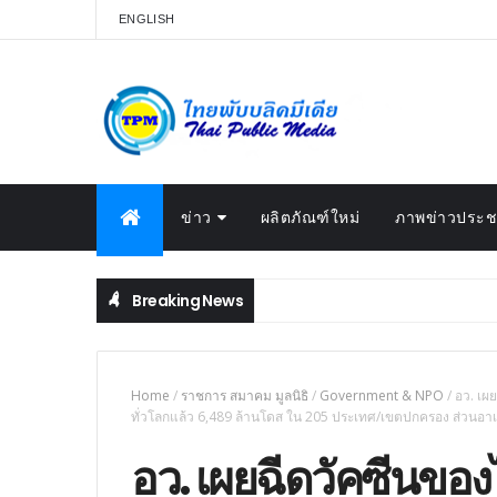
ENGLISH
ข่าว
ผลิตภัณฑ์ใหม่
ภาพข่าวประชา
Breaking News
Home
/
ราชการ สมาคม มูลนิธิ
/
Government & NPO
/
อว. เผ
ทั่วโลกแล้ว 6,489 ล้านโดส ใน 205 ประเทศ/เขตปกครอง ส่วนอาเ
อว. เผยฉีดวัคซีนของไ