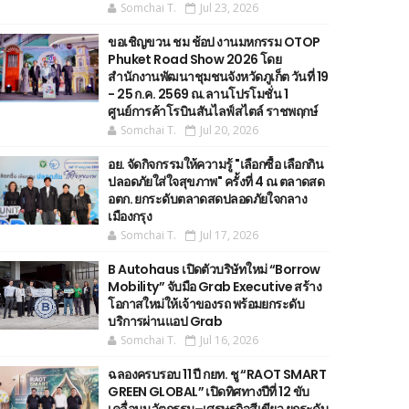
Somchai T.
Jul 23, 2026
ขอเชิญขวน ชม ช้อป งานมหกรรม OTOP
Phuket Road Show 2026 โดย
สำนักงานพัฒนาชุมชนจังหวัดภูเก็ต วันที่ 19
- 25 ก.ค. 2569 ณ.ลานโปรโมชั่น 1
ศูนย์การค้าโรบินสันไลฟ์สไตล์ ราชพฤกษ์
Somchai T.
Jul 20, 2026
อย. จัดกิจกรรมให้ความรู้ "เลือกซื้อ เลือกกิน
ปลอดภัยใส่ใจสุขภาพ" ครั้งที่ 4 ณ ตลาดสด
อตก. ยกระดับตลาดสดปลอดภัยใจกลาง
เมืองกรุง
Somchai T.
Jul 17, 2026
B Autohaus เปิดตัวบริษัทใหม่ “Borrow
Mobility” จับมือ Grab Executive สร้าง
โอกาสใหม่ให้เจ้าของรถ พร้อมยกระดับ
บริการผ่านแอป Grab
Somchai T.
Jul 16, 2026
ฉลองครบรอบ 11 ปี กยท. ชู “RAOT SMART
GREEN GLOBAL” เปิดทิศทางปีที่ 12 ขับ