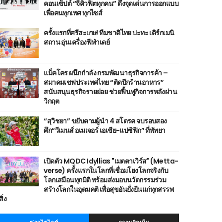
คอนเซ็ปต์ “จีคิวฟิตทุกคน” ดึงจุดเด่นการออกแบบ
เพื่อคนทุกเพศ ทุกไซส์
ครั้งแรกที่ศรีสะเกษ! ทีมชาติไทย ปะทะ เติร์กเมนิ
สถาน อุ่นเครื่องฟีฟ่าเดย์
แม็คโคร ผนึกกำลัง กรมพัฒนาธุรกิจการค้า –
สมาคมเชฟประเทศไทย “ติดปีกร้านอาหาร”
สนับสนุนธุรกิจรายย่อย ช่วยฟื้นฟูกิจการหลังผ่าน
วิกฤต
“สุวิชยา” ขยับตามผู้นำ 4 สโตรค จบรอบสอง
ศึก“วีเมนส์ อเมเจอร์ เอเชีย-แปซิฟิก” ที่พัทยา
เปิดตัว MQDC Idyllias "เมตตาเวิร์ส" (Metta-
verse) ครั้งแรกในโลกที่เชื่อมโยงโลกจริงกับ
โลกเสมือนทุกมิติ พร้อมส่งมอบนวัตกรรมร่วม
สร้างโลกในอุดมคติ เพื่อสุขอันยั่งยืนแก่ทุกสรรพ
สิ่ง