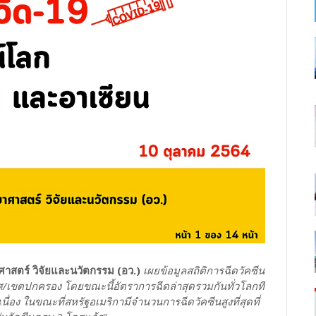
าสตร์ วิจัยและนวัตกรรม (อว.)
เผยข้อมูลสถิติการฉีดวัคซีน
ศ/เขตปกครอง โดยขณะนี้อัตราการฉีดล่าสุดรวมกันทั่วโลกที่
เนื่อง ในขณะที่สหรัฐอเมริกามีจำนวนการฉีดวัคซีนสูงที่สุดที่