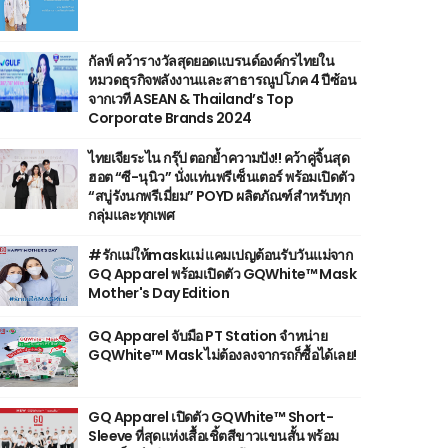
กัลฟ์ คว้ารางวัลสุดยอดแบรนด์องค์กรไทยใน
หมวดธุรกิจพลังงานและสาธารณูปโภค 4 ปีซ้อน
จากเวที ASEAN & Thailand’s Top
Corporate Brands 2024
ไทยเจียระไน กรุ๊ป ตอกย้ำความปัง!! คว้าคู่จิ้นสุด
ฮอต “ซี-นุนิว” นั่งแท่นพรีเซ็นเตอร์ พร้อมเปิดตัว
“สบู่รังนกพรีเมี่ยม” POYD ผลิตภัณฑ์สำหรับทุก
กลุ่มและทุกเพศ
#รักแม่ให้maskแม่ แคมเปญต้อนรับวันแม่จาก
GQ Apparel พร้อมเปิดตัว GQWhite™ Mask
Mother's Day Edition
GQ Apparel จับมือ PT Station จำหน่าย
GQWhite™ Mask ไม่ต้องลงจากรถก็ซื้อได้เลย!
GQ Apparel เปิดตัว GQWhite™ Short-
Sleeve ที่สุดแห่งเสื้อเชิ้ตสีขาวแขนสั้น พร้อม