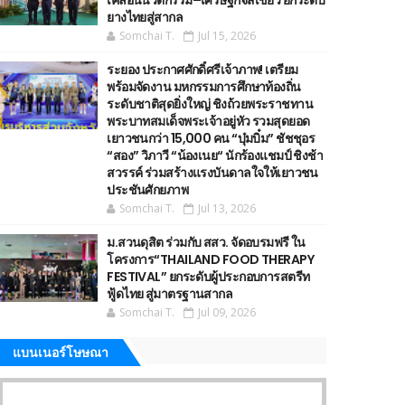
เคลื่อนนวัตกรรม–เศรษฐกิจสีเขียว ยกระดับ
ยางไทยสู่สากล
Somchai T.
Jul 15, 2026
ระยอง ประกาศศักดิ์ศรีเจ้าภาพ! เตรียม
พร้อมจัดงาน มหกรรมการศึกษาท้องถิ่น
ระดับชาติสุดยิ่งใหญ่ ชิงถ้วยพระราชทาน
พระบาทสมเด็จพระเจ้าอยู่หัว รวมสุดยอด
เยาวชนกว่า 15,000 คน “บุ๋มบิ๋ม” ชัชชุอร
“สอง” วิภาวี “น้องเนย“ นักร้องแชมป์ ชิงช้า
สวรรค์ ร่วมสร้างแรงบันดาลใจให้เยาวชน
ประชันศักยภาพ
Somchai T.
Jul 13, 2026
ม.สวนดุสิต ร่วมกับ สสว. จัดอบรมฟรี ใน
โครงการ“THAILAND FOOD THERAPY
FESTIVAL” ยกระดับผู้ประกอบการสตรีท
ฟู้ดไทย สู่มาตรฐานสากล
Somchai T.
Jul 09, 2026
แบนเนอร์โษษณา