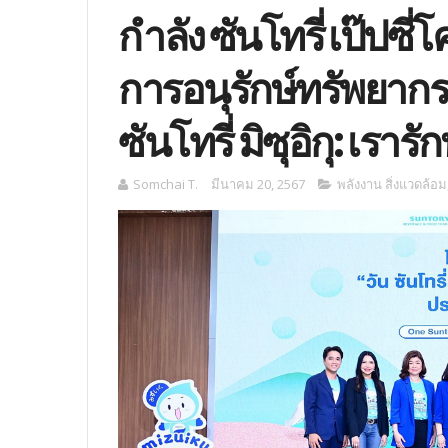
กำลัง ซันโทรี่ เป๊ปซ
การอนุรักษ์ทรัพยากร
ซันโทรี่ มิซุอิกุ: เรารั
Somchai T.
มีนาคม 20, 2567
พลังงาน สิ่งแวดล้อม