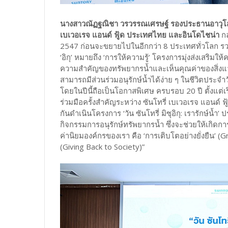
นางสาวณัฏฐณิชา วรวรรณเศรษฐ์ รองประธานอาวุโสฝ่
เบเวอเรจ แอนด์ ฟู้ด ประเทศไทย และอินโดไชน่า
กล
2547 ก่อนจะขยายไปในอีกกว่า 8 ประเทศทั่วโลก รวมถึ
‘อิกุ’ หมายถึง ‘การให้ความรู้’ โครงการมุ่งส่งเสริ
ความสำคัญของทรัพยากรน้ำและเห็นคุณค่าของสิ่งแ
สามารถมีส่วนร่วมอนุรักษ์น้ำได้ง่าย ๆ ในชีวิตประจำวั
โดยในปีนี้ถือเป็นโอกาสพิเศษ ครบรอบ 20 ปี ตั้งแต่เร
ร่วมมือครั้งสำคัญระหว่าง ซันโทรี่ เบเวอเรจ แอนด์ ฟ
กันดำเนินโครงการ ‘วัน ซันโทรี่ มิซุอิกุ: เรารักษ์น้ำ
กิจกรรมการอนุรักษ์ทรัพยากรน้ำ ซึ่งจะช่วยให้เกิดการ
ค่านิยมองค์กรของเรา คือ ‘การเติบโตอย่างยั่งยืน’ 
(Giving Back to Society)”