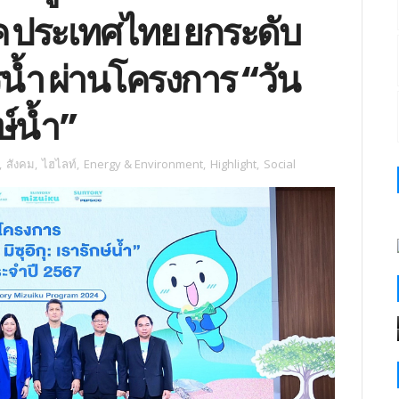
ี่โค ประเทศไทย ยกระดับ
น้ำ ผ่านโครงการ “วัน
กษ์น้ำ”
,
สังคม
,
ไฮไลท์
,
Energy & Environment
,
Highlight
,
Social