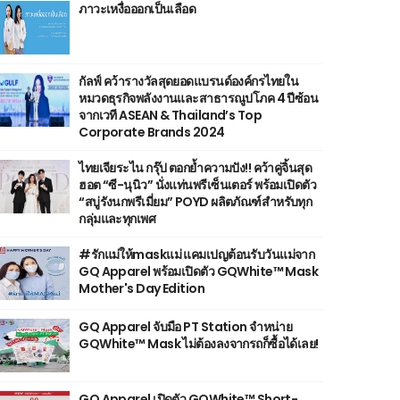
ภาวะเหงื่อออกเป็นเลือด
กัลฟ์ คว้ารางวัลสุดยอดแบรนด์องค์กรไทยใน
หมวดธุรกิจพลังงานและสาธารณูปโภค 4 ปีซ้อน
จากเวที ASEAN & Thailand’s Top
Corporate Brands 2024
ไทยเจียระไน กรุ๊ป ตอกย้ำความปัง!! คว้าคู่จิ้นสุด
ฮอต “ซี-นุนิว” นั่งแท่นพรีเซ็นเตอร์ พร้อมเปิดตัว
“สบู่รังนกพรีเมี่ยม” POYD ผลิตภัณฑ์สำหรับทุก
กลุ่มและทุกเพศ
#รักแม่ให้maskแม่ แคมเปญต้อนรับวันแม่จาก
GQ Apparel พร้อมเปิดตัว GQWhite™ Mask
Mother's Day Edition
GQ Apparel จับมือ PT Station จำหน่าย
GQWhite™ Mask ไม่ต้องลงจากรถก็ซื้อได้เลย!
GQ Apparel เปิดตัว GQWhite™ Short-