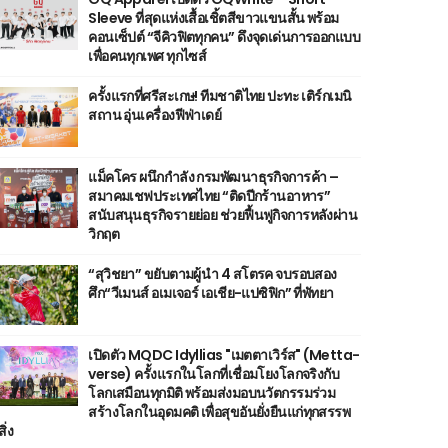
Sleeve ที่สุดแห่งเสื้อเชิ้ตสีขาวแขนสั้น พร้อม
คอนเซ็ปต์ “จีคิวฟิตทุกคน” ดึงจุดเด่นการออกแบบ
เพื่อคนทุกเพศ ทุกไซส์
ครั้งแรกที่ศรีสะเกษ! ทีมชาติไทย ปะทะ เติร์กเมนิ
สถาน อุ่นเครื่องฟีฟ่าเดย์
แม็คโคร ผนึกกำลัง กรมพัฒนาธุรกิจการค้า –
สมาคมเชฟประเทศไทย “ติดปีกร้านอาหาร”
สนับสนุนธุรกิจรายย่อย ช่วยฟื้นฟูกิจการหลังผ่าน
วิกฤต
“สุวิชยา” ขยับตามผู้นำ 4 สโตรค จบรอบสอง
ศึก“วีเมนส์ อเมเจอร์ เอเชีย-แปซิฟิก” ที่พัทยา
เปิดตัว MQDC Idyllias "เมตตาเวิร์ส" (Metta-
verse) ครั้งแรกในโลกที่เชื่อมโยงโลกจริงกับ
โลกเสมือนทุกมิติ พร้อมส่งมอบนวัตกรรมร่วม
สร้างโลกในอุดมคติ เพื่อสุขอันยั่งยืนแก่ทุกสรรพ
สิ่ง