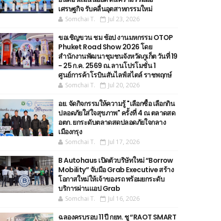
เศรษฐกิจ รับคลื่นอุตสาหกรรมใหม่
Somchai T.
Jul 23, 2026
ขอเชิญขวน ชม ช้อป งานมหกรรม OTOP
Phuket Road Show 2026 โดย
สำนักงานพัฒนาชุมชนจังหวัดภูเก็ต วันที่ 19
- 25 ก.ค. 2569 ณ.ลานโปรโมชั่น 1
ศูนย์การค้าโรบินสันไลฟ์สไตล์ ราชพฤกษ์
Somchai T.
Jul 20, 2026
อย. จัดกิจกรรมให้ความรู้ "เลือกซื้อ เลือกกิน
ปลอดภัยใส่ใจสุขภาพ" ครั้งที่ 4 ณ ตลาดสด
อตก. ยกระดับตลาดสดปลอดภัยใจกลาง
เมืองกรุง
Somchai T.
Jul 17, 2026
B Autohaus เปิดตัวบริษัทใหม่ “Borrow
Mobility” จับมือ Grab Executive สร้าง
โอกาสใหม่ให้เจ้าของรถ พร้อมยกระดับ
บริการผ่านแอป Grab
Somchai T.
Jul 16, 2026
ฉลองครบรอบ 11 ปี กยท. ชู “RAOT SMART