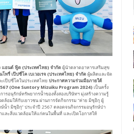
รจ แอนด์ ฟู้ด (ประเทศไทย) จํากัด
ผู้นำตลาดอาหารเสริมสุข
ันโทรี่ เป๊ปซี่โค เบเวอเรจ (ประเทศไทย) จำกัด
ผู้ผลิตและจัด
่และเป๊ปซี่โคในประเทศไทย
ประกาศความร่วมมือภายใต้
ะจำปี 2567 (One Suntory Mizuiku Program 2024)
เป็นครั้ง
รอนุรักษ์ทรัพยากรน้ำของทั้งสองบริษัทฯ มุ่งสร้างความรู้
อมให้กับเยาวชน ผ่านการจัดกิจกรรม “ค่าย มิซุอิกุ ผู้
ษ์น้ำ มิซุอิกุ” ประจำปี 2567 ตลอดจนกิจกรรมอนุรักษ์ป่า
น้ำและสิ่งแวดล้อมให้แก่คนในพื้นที่ และเปิดโอกาสให้