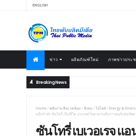
ENGLISH
ข่าว
ผลิตภัณฑ์ใหม่
ภาพข่าวประชา
Breaking News
Home
/
พลังงาน สิ่งแวดล้อม
/
สังคม
/
ไฮไลท์
/
Energy & Envir
ผนึกกำลัง ซันโทรี่ เป๊ปซี่โค ประเทศไทย ยกระดับการอนุรักษ์ทรัพยากร
ซันโทรี่ เบเวอเรจ แอ