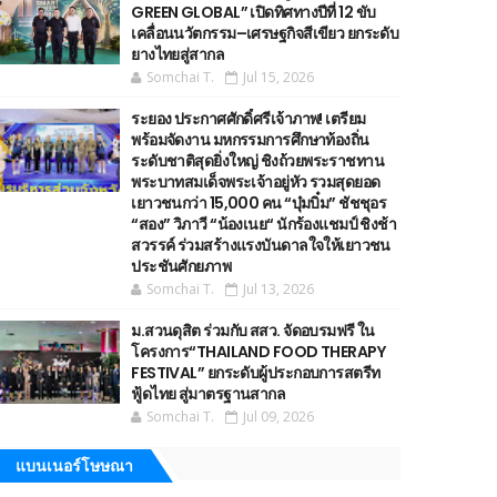
GREEN GLOBAL” เปิดทิศทางปีที่ 12 ขับ
เคลื่อนนวัตกรรม–เศรษฐกิจสีเขียว ยกระดับ
ยางไทยสู่สากล
Somchai T.
Jul 15, 2026
ระยอง ประกาศศักดิ์ศรีเจ้าภาพ! เตรียม
พร้อมจัดงาน มหกรรมการศึกษาท้องถิ่น
ระดับชาติสุดยิ่งใหญ่ ชิงถ้วยพระราชทาน
พระบาทสมเด็จพระเจ้าอยู่หัว รวมสุดยอด
เยาวชนกว่า 15,000 คน “บุ๋มบิ๋ม” ชัชชุอร
“สอง” วิภาวี “น้องเนย“ นักร้องแชมป์ ชิงช้า
สวรรค์ ร่วมสร้างแรงบันดาลใจให้เยาวชน
ประชันศักยภาพ
Somchai T.
Jul 13, 2026
ม.สวนดุสิต ร่วมกับ สสว. จัดอบรมฟรี ใน
โครงการ“THAILAND FOOD THERAPY
FESTIVAL” ยกระดับผู้ประกอบการสตรีท
ฟู้ดไทย สู่มาตรฐานสากล
Somchai T.
Jul 09, 2026
แบนเนอร์โษษณา