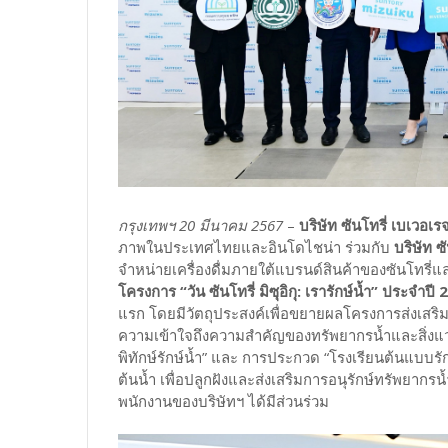
กรุงเทพฯ 20 มีนาคม 2567
–
บริษัท ซันโทรี่ เบเวอเ
ภาพในประเทศไทยและอินโดไชน่า ร่วมกับ
บริษัท ซ
จำหน่ายเครื่องดื่มภายใต้แบรนด์สินค้าของซันโทรี
โครงการ “วัน ซันโทรี่ มิซุอิกุ: เรารักษ์น้ำ” ปร
แรก โดยมีวัตถุประสงค์เพื่อขยายผลโครงการส่งเสริมกา
ความเข้าใจถึงความสำคัญของทรัพยากรน้ำและสิ่งแวดล้
พิทักษ์รักษ์น้ำ” และ การประกวด “โรงเรียนต้นแบบรัก
ต้นน้ำ เพื่อปลูกฝังและส่งเสริมการอนุรักษ์ทรัพยากร
พนักงานของบริษัทฯ ได้มีส่วนร่วม