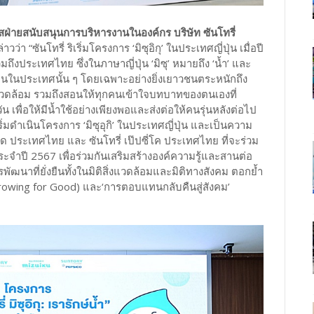
ายสนับสนุนการบริหารงานในองค์กร บริษัท ซันโทรี่
่าวว่า “ซันโทรี่ ริเริ่มโครงการ ‘มิซุอิกุ’ ในประเทศญี่ปุ่น เมื่อปี
งประเทศไทย ซึ่งในภาษาญี่ปุ่น ‘มิซุ’ หมายถึง ‘น้ำ’ และ
มให้คนในประเทศนั้น ๆ โดยเฉพาะอย่างยิ่งเยาวชนตระหนักถึง
วดล้อม รวมถึงสอนให้ทุกคนเข้าใจบทบาทของตนเองที่
น เพื่อให้มีน้ำใช้อย่างเพียงพอและส่งต่อให้คนรุ่นหลังต่อไป
ิ่มดำเนินโครงการ ‘มิซุอุกิ’ ในประเทศญี่ปุ่น และเป็นความ
ู้ด ประเทศไทย และ ซันโทรี่ เป๊ปซี่โค ประเทศไทย ที่จะร่วม
’ ประจำปี 2567 เพื่อร่วมกันเสริมสร้างองค์ความรู้และสานต่อ
พัฒนาที่ยั่งยืนทั้งในมิติสิ่งแวดล้อมและมิติทางสังคม ตอกย้ำ
(Growing for Good) และ‘การตอบแทนกลับคืนสู่สังคม’