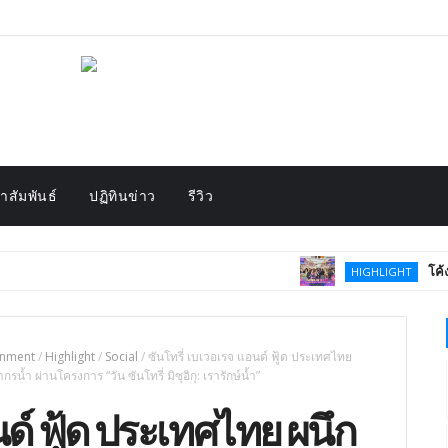
สัมพันธ์
ปฏิทินข่าว
รีวิว
โค้งสุดท้าย! “PATH
HIGHLIGHT
onment
/
Highlight
/
Social
/
ซันโทรี่ เบเวอเรจ แอนด์ ฟู้ด ประเทศไทย
น้ำ ผ่านโครงการ “วัน ซันโทรี่ มิซุอิกุ: เรารักษ์น้ำ”
นด์ ฟู้ด ประเทศไทย ผนึก