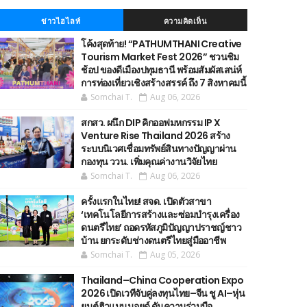
ข่าวไฮไลท์
ความคิดเห็น
โค้งสุดท้าย! “PATHUMTHANI Creative
Tourism Market Fest 2026” ชวนชิม
ช้อป ของดีเมืองปทุมธานี พร้อมสัมผัสเสน่ห์
การท่องเที่ยวเชิงสร้างสรรค์ ถึง 7 สิงหาคมนี้
Somchai T.
Aug 06, 2026
สกสว. ผนึก DIP คิกออฟมหกรรม IP X
Venture Rise Thailand 2026 สร้าง
ระบบนิเวศเชื่อมทรัพย์สินทางปัญญาผ่าน
กองทุน ววน. เพิ่มคุณค่างานวิจัยไทย
Somchai T.
Aug 06, 2026
ครั้งแรกในไทย! สจด. เปิดตัวสาขา
‘เทคโนโลยีการสร้างและซ่อมบำรุงเครื่อง
ดนตรีไทย’ ​ถอดรหัสภูมิปัญญาปราชญ์ชาว
บ้าน ยกระดับช่างดนตรีไทยสู่มืออาชีพ
Somchai T.
Aug 05, 2026
Thailand–China Cooperation Expo
2026 เปิดเวทีจับคู่ลงทุนไทย–จีน ชู AI–หุ่น
ยนต์ฮิวแมนนอยด์ ดันความร่วมมือ