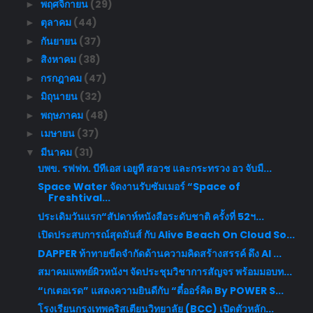
พฤศจิกายน
(29)
►
ตุลาคม
(44)
►
กันยายน
(37)
►
สิงหาคม
(38)
►
กรกฎาคม
(47)
►
มิถุนายน
(32)
►
พฤษภาคม
(48)
►
เมษายน
(37)
►
มีนาคม
(31)
▼
บพข. รฟฟท. บีทีเอส เอยูที สอวช และกระทรวง อว จับมื...
Space Water จัดงานรับซัมเมอร์ “Space of
Freshtival...
ประเดิมวันแรก“สัปดาห์หนังสือระดับชาติ ครั้งที่ 52ฯ...
เปิดประสบการณ์สุดมันส์ กับ Alive Beach On Cloud So...
DAPPER ท้าทายขีดจำกัดด้านความคิดสร้างสรรค์ ดึง AI ...
สมาคมแพทย์ผิวหนังฯ จัดประชุมวิชาการสัญจร พร้อมมอบท...
“เกเตอเรด” แสดงความยินดีกับ “ตี๋ออร์คิด By POWER S...
โรงเรียนกรุงเทพคริสเตียนวิทยาลัย (BCC) เปิดตัวหลัก...