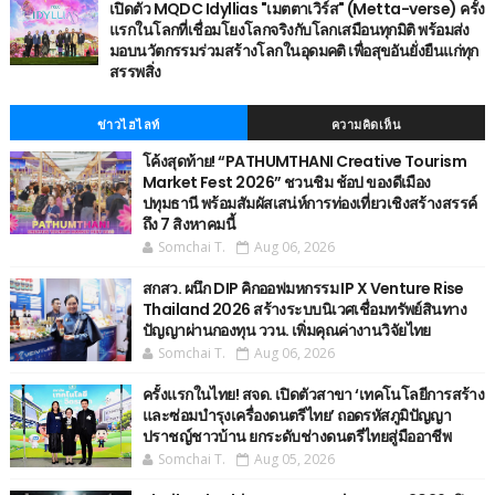
เปิดตัว MQDC Idyllias "เมตตาเวิร์ส" (Metta-verse) ครั้ง
แรกในโลกที่เชื่อมโยงโลกจริงกับโลกเสมือนทุกมิติ พร้อมส่ง
มอบนวัตกรรมร่วมสร้างโลกในอุดมคติ เพื่อสุขอันยั่งยืนแก่ทุก
สรรพสิ่ง
ข่าวไฮไลท์
ความคิดเห็น
โค้งสุดท้าย! “PATHUMTHANI Creative Tourism
Market Fest 2026” ชวนชิม ช้อป ของดีเมือง
ปทุมธานี พร้อมสัมผัสเสน่ห์การท่องเที่ยวเชิงสร้างสรรค์
ถึง 7 สิงหาคมนี้
Somchai T.
Aug 06, 2026
สกสว. ผนึก DIP คิกออฟมหกรรม IP X Venture Rise
Thailand 2026 สร้างระบบนิเวศเชื่อมทรัพย์สินทาง
ปัญญาผ่านกองทุน ววน. เพิ่มคุณค่างานวิจัยไทย
Somchai T.
Aug 06, 2026
ครั้งแรกในไทย! สจด. เปิดตัวสาขา ‘เทคโนโลยีการสร้าง
และซ่อมบำรุงเครื่องดนตรีไทย’ ​ถอดรหัสภูมิปัญญา
ปราชญ์ชาวบ้าน ยกระดับช่างดนตรีไทยสู่มืออาชีพ
Somchai T.
Aug 05, 2026