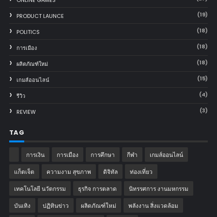
(19)
PRODUCT LAUNCE
(18)
POLITICS
(18)
การเมือง
(18)
ผลิตภัณฑ์ใหม่
(15)
เกมส์ออนไลน์
(4)
รีวิว
(3)
REVIEW
TAG
การเงิน
การเมือง
การศึกษา
กีฬา
เกมส์ออนไลน์
แก็ตเจ็ต
ความงาม สุขภาพ
ดิจิทัล
ท่องเที่ยว
เทคโนโลยี นวัตกรรม
ธุรกิจ การตลาด
นิทรรศการ งานมหกรรม
บันเทิง
ปฏิทินข่าว
ผลิตภัณฑ์ใหม่
พลังงาน สิ่งแวดล้อม