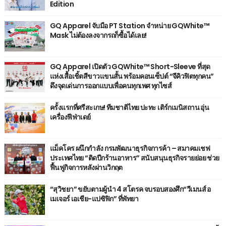
Edition
GQ Apparel จับมือ PT Station จำหน่าย GQWhite™
Mask ไม่ต้องลงจากรถก็ซื้อได้เลย!
GQ Apparel เปิดตัว GQWhite™ Short-Sleeve ที่สุด
แห่งเสื้อเชิ้ตสีขาวแขนสั้น พร้อมคอนเซ็ปต์ “จีคิวฟิตทุกคน”
ดึงจุดเด่นการออกแบบเพื่อคนทุกเพศ ทุกไซส์
ครั้งแรกที่ศรีสะเกษ! ทีมชาติไทย ปะทะ เติร์กเมนิสถาน อุ่น
เครื่องฟีฟ่าเดย์
แม็คโคร ผนึกกำลัง กรมพัฒนาธุรกิจการค้า – สมาคมเชฟ
ประเทศไทย “ติดปีกร้านอาหาร” สนับสนุนธุรกิจรายย่อย ช่วย
ฟื้นฟูกิจการหลังผ่านวิกฤต
“สุวิชยา” ขยับตามผู้นำ 4 สโตรค จบรอบสองศึก“วีเมนส์ อ
เมเจอร์ เอเชีย-แปซิฟิก” ที่พัทยา