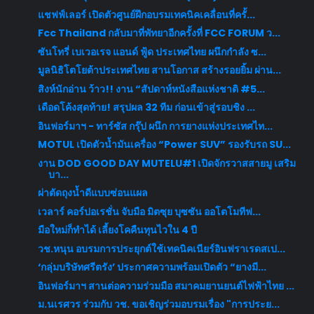
แชฟฟ์เลอร์ เปิดตัวศูนย์ฝึกอบรมเทคนิคเคลื่อนที่ครั้...
Fcc Thailand กลับมาที่พัทยาอีกครั้งที่ FCC FORUM ว...
ซันโทรี่ เบเวอเรจ แอนด์ ฟู้ด ประเทศไทย ผนึกกำลัง ซ...
มูลนิธิโตโยต้าประเทศไทย สานโอกาส สร้างรอยยิ้ม ผ่าน...
สิงห์นักอ่าน ว้าว!! งาน “สัปดาห์หนังสือแห่งชาติ #5...
เดือดโค้งสุดท้าย! สรุปผล 32 ทีม ก่อนเข้าสู่รอบชิง ...
อินฟอร์มาฯ - ทาร์ซัส กรุ๊ป ผนึก การยางแห่งประเทศไท...
MOTUL เปิดตัวน้ำมันเครื่อง “Power SUV” รองรับรถ SU...
งาน DOD GOOD DAY MUTELU#1 เปิดจักรวาสสายมู เสริม
บา...
ผ่าตัดถุงน้ำดีแบบซ่อนแผล
เวลาร์ คอร์ปอเรชั่น จับมือ มิตซุย บุซซัน ออโตโมทีฟ...
มือใหม่ก็ทำได้ เลี้ยงโคคืนทุนไวใน 4 ปี
วช.หนุน อบรมการประยุกต์ใช้เทคนิคเนียร์อินฟราเรดสเป...
‘กลุ่มบริษัทศรีตรัง’ ประกาศความพร้อมเปิดตัว “ยางมี...
อินฟอร์มาฯ สานต่อความร่วมมือ สมาคมยานยนต์ไฟฟ้าไทย ...
ม.นเรศวร ร่วมกับ วช. ขอเชิญร่วมอบรมเรื่อง "การประย...