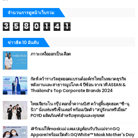
จำนวนการดูหน้าเว็บรวม
3
5
8
0
1
4
1
ข่าวฮิต 10 อันดับ
ภาวะเหงื่อออกเป็นเลือด
กัลฟ์ คว้ารางวัลสุดยอดแบรนด์องค์กรไทยในหมวดธุรกิจ
พลังงานและสาธารณูปโภค 4 ปีซ้อน จากเวที ASEAN &
Thailand’s Top Corporate Brands 2024
ไทยเจียระไน กรุ๊ป ตอกย้ำความปัง!! คว้าคู่จิ้นสุดฮอต “ซี-นุ
นิว” นั่งแท่นพรีเซ็นเตอร์ พร้อมเปิดตัว “สบู่รังนกพรีเมี่ยม”
POYD ผลิตภัณฑ์สำหรับทุกกลุ่มและทุกเพศ
#รักแม่ให้maskแม่ แคมเปญต้อนรับวันแม่จาก GQ
Apparel พร้อมเปิดตัว GQWhite™ Mask Mother's Day