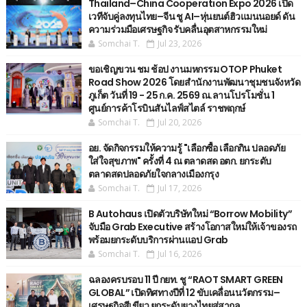
Thailand–China Cooperation Expo 2026 เปิด
เวทีจับคู่ลงทุนไทย–จีน ชู AI–หุ่นยนต์ฮิวแมนนอยด์ ดัน
ความร่วมมือเศรษฐกิจ รับคลื่นอุตสาหกรรมใหม่
Somchai T.
Jul 23, 2026
ขอเชิญขวน ชม ช้อป งานมหกรรม OTOP Phuket
Road Show 2026 โดยสำนักงานพัฒนาชุมชนจังหวัด
ภูเก็ต วันที่ 19 - 25 ก.ค. 2569 ณ.ลานโปรโมชั่น 1
ศูนย์การค้าโรบินสันไลฟ์สไตล์ ราชพฤกษ์
Somchai T.
Jul 20, 2026
อย. จัดกิจกรรมให้ความรู้ "เลือกซื้อ เลือกกิน ปลอดภัย
ใส่ใจสุขภาพ" ครั้งที่ 4 ณ ตลาดสด อตก. ยกระดับ
ตลาดสดปลอดภัยใจกลางเมืองกรุง
Somchai T.
Jul 17, 2026
B Autohaus เปิดตัวบริษัทใหม่ “Borrow Mobility”
จับมือ Grab Executive สร้างโอกาสใหม่ให้เจ้าของรถ
พร้อมยกระดับบริการผ่านแอป Grab
Somchai T.
Jul 16, 2026
ฉลองครบรอบ 11 ปี กยท. ชู “RAOT SMART GREEN
GLOBAL” เปิดทิศทางปีที่ 12 ขับเคลื่อนนวัตกรรม–
เศรษฐกิจสีเขียว ยกระดับยางไทยสู่สากล