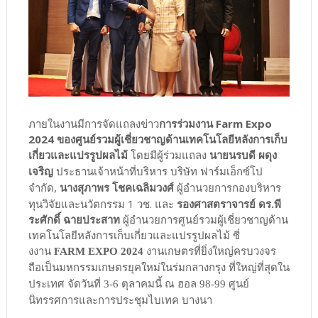
ภายในงานมีการจัดแถลงข่าว
การร่วมงาน Farm Expo
2024 ของศูนย์รวมผู้เชี่ยวชาญด้านเทคโนโลยีหลังการเก็บ
เกี่ยวและแปรรูปผลไม้
โดยมีผู้ร่วมแถลง
นาย
นรบดี ผดุง
เจริญ
ประธานเจ้าหน้าที่บริหาร บริษัท ฟาร์มเอ็กซ์โป
นางสุภาพร โชคเฉลิมวงศ์
ผู้อำนวยการกองบริหาร
จำกัด,
ทุนวิจัยและนวัตกรรม 1 วช. และ
รองศาสตราจารย์ ดร.พี
ระศักดิ์ ฉายประสาท
ผู้อำนวยการศูนย์รวมผู้เชี่ยวชาญด้าน
เทคโนโลยีหลังการเก็บเกี่ยวและแปรรูปผลไม้ ซี่
งงาน
FARM EXPO 2024
งานเกษตรที่ยิ่งใหญ่ครบวงจร
ถือเป็นมหกรรมเกษตรยุคใหม่ในร่มกลางกรุง ที่ใหญ่ที่สุดใน
ประเทศ จัดวันที่ 3-6 ตุลาคมนี้ ณ ฮอล 98-99 ศูนย์
นิทรรศการและการประชุมไบเทค บางนา