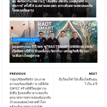
อย. จัดกิจกรรมให้ความรู้ "เลือกซื้อ เลือกกิน ปลอดภัยใส่ใจ
สุขภาพ" ครั้งที่ 4 ณ ตลาดสด อตก. ยกระดับตลาดสดปลอดภัย
ใจกลางเมืองกรุง
GOVERNMENT & NPO
ฉลองครบรอบ 11 ปี กยท. ชู “RAOT SMART GREEN GLOBAL”
เปิดทิศทางปีที่ 12 ขับเคลื่อนนวัตกรรม–เศรษฐกิจสีเขียว ยก
ระดับยางไทยสู่สากล
PREVIOUS
NEXT
‘กลุ่มบริษัทศรีตรัง’ ประกาศ
มือใหม่ก็ทำได้ เลี้ยงโคคืนทุน
ความพร้อมเปิดตัว “ยางมีพิกัด
ไวใน 4 ปี
(GPS)” สร้างมิติใหม่สู่ความ
ยั่งยืน รู้แหล่งที่มายาง ตอบรับ
ทุกมาตรการตรวจสอบย้อนกลับ
(Traceable) ตลาดทั่วโลก
พร้อมรับมาตรการ EUDR