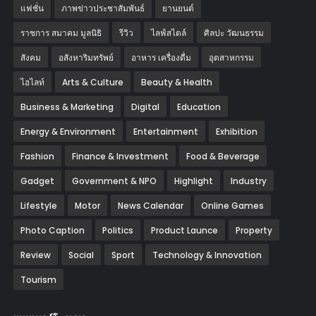
แฟชั่น
ภาพข่าวประชาสัมพันธ์
‎ยานยนต์‎
ราชการ สมาคม มูลนิธิ
รีวิว
ไลฟ์สไตล์
ศิลปะ วัฒนธรรม
สังคม
อสังหาริมทรัพย์
อาหาร เครื่องดื่ม
อุตสาหกรรม
ไฮไลท์
Arts & Culture
Beauty & Health
Business & Marketing
Digital
Education
Energy & Environment
Entertainment
Exhibition
Fashion
Finance & Investment
Food & Beverage
Gadget
Government & NPO
Highlight
Industry
Lifestyle
Motor
News Calendar
Online Games
Photo Caption
Politics
Product Launce
Property
Review
Social
Sport
Technology & Innovation
Tourism