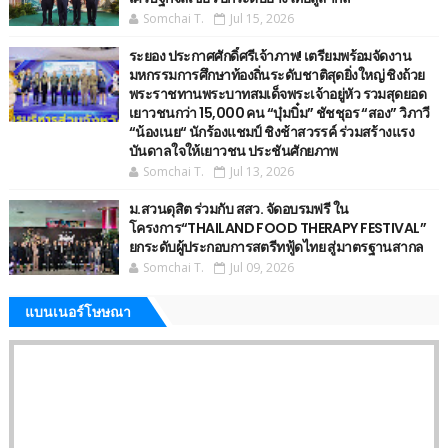
Somchai T.
Jul 15, 2026
ระยอง ประกาศศักดิ์ศรีเจ้าภาพ! เตรียมพร้อมจัดงาน
มหกรรมการศึกษาท้องถิ่นระดับชาติสุดยิ่งใหญ่ ชิงถ้วย
พระราชทานพระบาทสมเด็จพระเจ้าอยู่หัว รวมสุดยอด
เยาวชนกว่า 15,000 คน “บุ๋มบิ๋ม” ชัชชุอร “สอง” วิภาวี
“น้องเนย“ นักร้องแชมป์ ชิงช้าสวรรค์ ร่วมสร้างแรง
บันดาลใจให้เยาวชน ประชันศักยภาพ
Somchai T.
Jul 13, 2026
ม.สวนดุสิต ร่วมกับ สสว. จัดอบรมฟรี ใน
โครงการ“THAILAND FOOD THERAPY FESTIVAL”
ยกระดับผู้ประกอบการสตรีทฟู้ดไทย สู่มาตรฐานสากล
Somchai T.
Jul 09, 2026
แบนเนอร์โษษณา