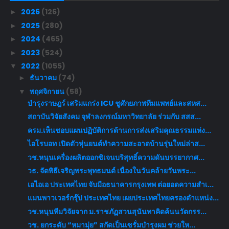
2026
(126)
►
2025
(280)
►
2024
(465)
►
2023
(524)
►
2022
(1055)
▼
ธันวาคม
(74)
►
พฤศจิกายน
(58)
▼
บำรุงราษฎร์ เสริมแกร่ง ICU ชูศักยภาพทีมแพทย์และสหส...
สถาบันวิจัยสังคม จุฬาลงกรณ์มหาวิทยาลัย ร่วมกับ สสส...
ครม.เห็นชอบแผนปฏิบัติการด้านการส่งเสริมคุณธรรมแห่ง...
ไอโรบอท เปิดตัวหุ่นยนต์ทำความสะอาดบ้านรุ่นใหม่ล่าส...
วช.หนุนเครื่องผลิตออกซิเจนบริสุทธิ์ความดันบรรยากาศ...
วธ. จัดพิธีเจริญพระพุทธมนต์ เนื่องในวันคล้ายวันพระ...
เอไอเอ ประเทศไทย จับมือธนาคารกรุงเทพ ต่อยอดความสำเ...
แมนพาวเวอร์กรุ๊ป ประเทศไทย เผยประเทศไทยครองตำแหน่ง...
วช.หนุนทีมวิจัยจาก ม.ราชภัฏสวนสุนันทาคิดค้นนวัตกรร...
วช. ยกระดับ “หมามุ่ย” สกัดเป็นเซรั่มบำรุงผม ช่วยให...