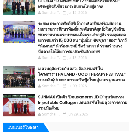
GLOBAL” เปิดทิศทางปีที่ 12 ขับเคลื่อนนวัตกรรม–
เศรษฐกิจสีเขียว ยกระดับยางไทยสู่สากล
Somchai T.
Jul 15, 2026
ระยอง ประกาศศักดิ์ศรีเจ้าภาพ! เตรียมพร้อมจัดงาน
มหกรรมการศึกษาท้องถิ่นระดับชาติสุดยิ่งใหญ่ ชิงถ้วย
พระราชทานพระบาทสมเด็จพระเจ้าอยู่หัว รวมสุดยอด
เยาวชนกว่า 15,000 คน “บุ๋มบิ๋ม” ชัชชุอร “สอง” วิภาวี
“น้องเนย“ นักร้องแชมป์ ชิงช้าสวรรค์ ร่วมสร้างแรง
บันดาลใจให้เยาวชน ประชันศักยภาพ
Somchai T.
Jul 13, 2026
ม.สวนดุสิต ร่วมกับ สสว. จัดอบรมฟรี ใน
โครงการ“THAILAND FOOD THERAPY FESTIVAL”
ยกระดับผู้ประกอบการสตรีทฟู้ดไทย สู่มาตรฐานสากล
Somchai T.
Jul 09, 2026
SUNMAX เปิดตัว ‘Deusaderm LIDO’ ชูนวัตกรรม
Injectable Collagen เจเนอเรชันใหม่ สู่วงการความ
งามเมืองไทย
Somchai T.
Jun 29, 2026
แบนเนอร์โษษณา