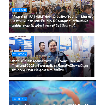
HIGHLIGHT
โค้งสุดท้าย! “PATHUMTHANI Creative Tourism Market
Fest 2026” ชวนชิม ช้อป ของดีเมืองปทุมธานี พร้อมสัมผัส
เสน่ห์การท่องเที่ยวเชิงสร้างสรรค์ ถึง 7 สิงหาคมนี้
EXHIBITION
สกสว. ผนึก DIP คิกออฟมหกรรม IP X Venture Rise
Thailand 2026 สร้างระบบนิเวศเชื่อมทรัพย์สินทางปัญญา
ผ่านกองทุน ววน. เพิ่มคุณค่างานวิจัยไทย
EXHIBITION