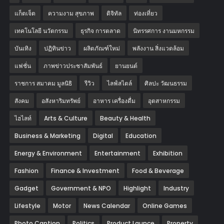
แก็ตเจ็ต
ความงาม สุขภาพ
ดิจิทัล
ท่องเที่ยว
เทคโนโลยี นวัตกรรม
ธุรกิจ การตลาด
นิทรรศการ งานมหกรรม
บันเทิง
ปฏิทินข่าว
ผลิตภัณฑ์ใหม่
พลังงาน สิ่งแวดล้อม
แฟชั่น
ภาพข่าวประชาสัมพันธ์
‎ยานยนต์‎
ราชการ สมาคม มูลนิธิ
รีวิว
ไลฟ์สไตล์
ศิลปะ วัฒนธรรม
สังคม
อสังหาริมทรัพย์
อาหาร เครื่องดื่ม
อุตสาหกรรม
ไฮไลท์
Arts & Culture
Beauty & Health
Business & Marketing
Digital
Education
Energy & Environment
Entertainment
Exhibition
Fashion
Finance & Investment
Food & Beverage
Gadget
Government & NPO
Highlight
Industry
Lifestyle
Motor
News Calendar
Online Games
Photo Caption
Politics
Product Launce
Property