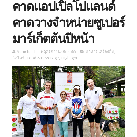
คาดแอปเปิ้ลโปแลนด์
คาดวางจำหน่ายซูเปอร์
มาร์เก็ตต้นปีหน้า
Somchai T.
พฤศจิกายน 06, 2565
อาหาร เครื่องดื่ม
,
ไฮไลท์
,
Food & Beverage
,
Highlight