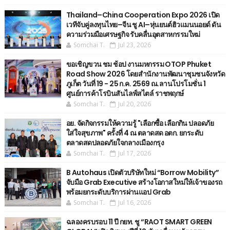
Thailand–China Cooperation Expo 2026 เปิด
เวทีจับคู่ลงทุนไทย–จีน ชู AI–หุ่นยนต์ฮิวแมนนอยด์ ดัน
ความร่วมมือเศรษฐกิจ รับคลื่นอุตสาหกรรมใหม่
Somchai T.
Jul 23, 2026
ขอเชิญขวน ชม ช้อป งานมหกรรม OTOP Phuket
Road Show 2026 โดยสำนักงานพัฒนาชุมชนจังหวัด
ภูเก็ต วันที่ 19 - 25 ก.ค. 2569 ณ.ลานโปรโมชั่น 1
ศูนย์การค้าโรบินสันไลฟ์สไตล์ ราชพฤกษ์
Somchai T.
Jul 20, 2026
อย. จัดกิจกรรมให้ความรู้ "เลือกซื้อ เลือกกิน ปลอดภัย
ใส่ใจสุขภาพ" ครั้งที่ 4 ณ ตลาดสด อตก. ยกระดับ
ตลาดสดปลอดภัยใจกลางเมืองกรุง
Somchai T.
Jul 17, 2026
B Autohaus เปิดตัวบริษัทใหม่ “Borrow Mobility”
จับมือ Grab Executive สร้างโอกาสใหม่ให้เจ้าของรถ
พร้อมยกระดับบริการผ่านแอป Grab
Somchai T.
Jul 16, 2026
ฉลองครบรอบ 11 ปี กยท. ชู “RAOT SMART GREEN