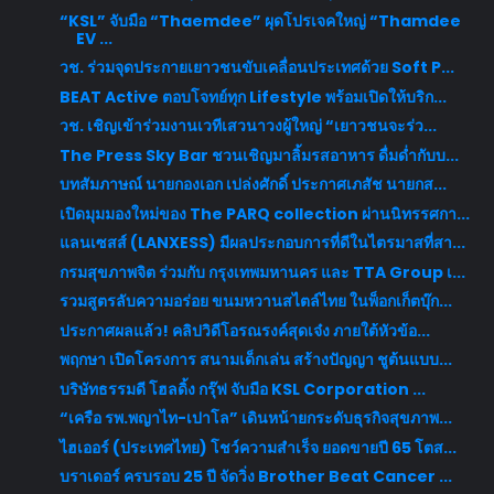
“KSL” จับมือ “Thaemdee” ผุดโปรเจคใหญ่ “Thamdee
EV ...
วช. ร่วมจุดประกายเยาวชนขับเคลื่อนประเทศด้วย Soft P...
BEAT Active ตอบโจทย์ทุก Lifestyle พร้อมเปิดให้บริก...
วช. เชิญเข้าร่วมงานเวทีเสวนาวงผู้ใหญ่ “เยาวชนจะร่ว...
The Press Sky Bar ชวนเชิญมาลิ้มรสอาหาร ดื่มด่ำกับบ...
บทสัมภาษณ์ นายกองเอก เปล่งศักดิ์ ประกาศเภสัช นายกส...
เปิดมุมมองใหม่ของ The PARQ collection ผ่านนิทรรศกา...
แลนเซสส์ (LANXESS) มีผลประกอบการที่ดีในไตรมาสที่สา...
กรมสุขภาพจิต ร่วมกับ กรุงเทพมหานคร และ TTA Group เ...
รวมสูตรลับความอร่อย ขนมหวานสไตล์ไทย ในพ็อกเก็ตบุ๊ก...
ประกาศผลแล้ว! คลิปวิดีโอรณรงค์สุดเจ๋ง ภายใต้หัวข้อ...
พฤกษา เปิดโครงการ สนามเด็กเล่น สร้างปัญญา ชูต้นแบบ...
บริษัทธรรมดี โฮลดิ้ง กรุ๊ฟ จับมือ KSL Corporation ...
“เครือ รพ.พญาไท-เปาโล” เดินหน้ายกระดับธุรกิจสุขภาพ...
ไฮเออร์ (ประเทศไทย) โชว์ความสำเร็จ ยอดขายปี 65 โตส...
บราเดอร์ ครบรอบ 25 ปี จัดวิ่ง Brother Beat Cancer ...