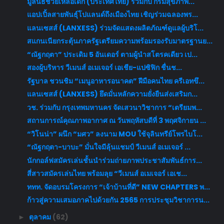
มูลนิธิช่วยเหลือเด็ก (ประเทศไทย) ร่วมกับ กรมสุขภาพ...
แอปเปิ้ลสายพันธุ์โปแลนด์ถึงเมืองไทย เชิญร่วมฉลองพร...
แลนเซสส์ (LANXESS) ร่วมจัดแสดงผลิตภัณฑ์ดูแลผู้บริโ...
สแกนเนียกระตุ้นภาครัฐเตรียมความพร้อมรองรับมาตรฐานย...
“ณัฐกฤตา” ประเดิม 5 อันเดอร์ ตามผู้นำสโตรคเดียว เป...
สองผู้บริหาร วีเมนส์ อเมเจอร์ เอเชีย-แปซิฟิก ชื่นช...
รัฐบาล ชวนชิม “เมนูอาหารอนาคต” ฝีมือคนไทย ครีเอทขึ...
แลนเซสส์ (LANXESS) ยึดมั่นหลักความยั่งยืนส่งเสริมก...
วช. ร่วมกับ กรุงเทพมหานคร จัดเสวนาวิชาการ “เตรียมพ...
สถานการณ์คุณภาพอากาศ ณ วันพฤหัสบดีที่ 3 พฤศจิกายน ...
“วิโนน่า” ผนึก “มศว” ลงนาม MOU ใช้จุลินทรีย์โพรไบโ...
“ณัฐกฤตา-บาบะ” มั่นใจมีลุ้นแชมป์ วีเมนส์ อเมเจอร์ ...
นักกอล์ฟสมัครเล่นชั้นนำร่วมถ่ายภาพประชาสัมพันธ์การ...
สี่สาวสมัครเล่นไทย พร้อมลุย “วีเมนส์ อเมเจอร์ เอเช...
ททท. จัดอบรมโครงการ “เจ้าบ้านที่ดี” NEW CHAPTERS พ...
ก้าวสู่ความเสมอภาคไปด้วยกัน 2565 การประชุมวิชาการน...
ตุลาคม
(62)
►