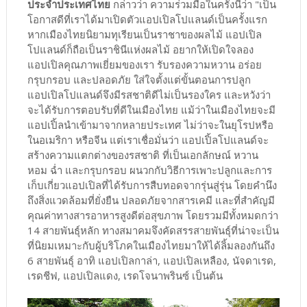
ประจำประเทศไทย
กล่าวว่า ความร่วมมือในครั้งนี้ว่า "เป็น
โอกาสดีที่เราได้มาเปิดตัวแอปเปิลโปแลนด์เป็นครั้งแรก
หากเมืองไทยนิยามทุเรียนเป็นราชาของผลไม้ แอปเปิล
โปแลนด์ก็ถือเป็นราชินีแห่งผลไม้ อยากให้เปิดใจลอง
แอปเปิลคุณภาพเยี่ยมของเรา รับรองความหวาน อร่อย
กรุบกรอบ และปลอดภัย ใส่ใจตั้งแต่ขั้นตอนการปลูก
แอปเปิลโปแลนด์จึงมีรสชาติดีไม่เป็นรองใคร และหวังว่า
จะได้รับการตอบรับที่ดีในเมืองไทย แม้ว่าในเมืองไทยจะมี
แอปเปิ้ลนำเข้ามาจากหลายประเทศ ไม่ว่าจะในยุโรปหรือ
ในอเมริกา หรือจีน แต่เราเชื่อมั่นว่า แอปเปิ้ลโปแลนด์จะ
สร้างความแตกต่างของรสชาติ ที่เป็นเอกลักษณ์ หวาน
หอม ฉ่ำ และกรุบกรอบ ผนวกกับวิธีการเพาะปลูกและการ
เก็บเกี่ยวแอปเปิลที่ได้รับการสืบทอดจากรุ่นสู่รุ่น โดยคำนึง
ถึงสิ่งแวดล้อมที่ยั่งยืน ปลอดภัยจากสารเคมี และที่สำคัญมี
คุณค่าทางสารอาหารสูงดีต่อสุขภาพ โดยรวมมีทั้งหมดกว่า
14 สายพันธุ์หลัก ทางสมาคมจึงคัดสรรสายพันธุ์ที่น่าจะเป็น
ที่นิยมเหมาะกับผู้บริโภคในเมืองไทยมาให้ได้ลิ้มลองกันถึง
6 สายพันธุ์ อาทิ แอปเปิลกาล่า, แอปเปิลเหลือง, นัจดาเรด,
เรดชีฟ, แอปเปิลแดง, เรดโจนาพรินซ์ เป็นต้น