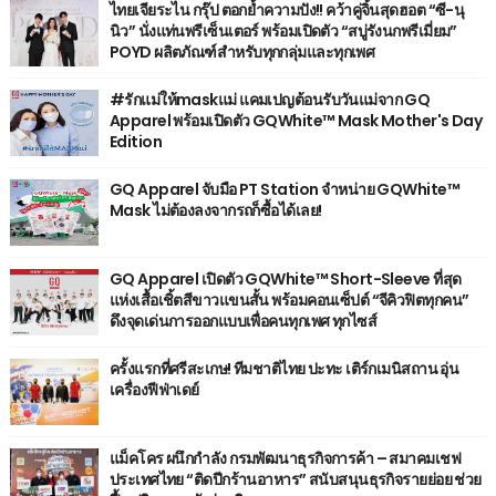
ไทยเจียระไน กรุ๊ป ตอกย้ำความปัง!! คว้าคู่จิ้นสุดฮอต “ซี-นุ
นิว” นั่งแท่นพรีเซ็นเตอร์ พร้อมเปิดตัว “สบู่รังนกพรีเมี่ยม”
POYD ผลิตภัณฑ์สำหรับทุกกลุ่มและทุกเพศ
#รักแม่ให้maskแม่ แคมเปญต้อนรับวันแม่จาก GQ
Apparel พร้อมเปิดตัว GQWhite™ Mask Mother's Day
Edition
GQ Apparel จับมือ PT Station จำหน่าย GQWhite™
Mask ไม่ต้องลงจากรถก็ซื้อได้เลย!
GQ Apparel เปิดตัว GQWhite™ Short-Sleeve ที่สุด
แห่งเสื้อเชิ้ตสีขาวแขนสั้น พร้อมคอนเซ็ปต์ “จีคิวฟิตทุกคน”
ดึงจุดเด่นการออกแบบเพื่อคนทุกเพศ ทุกไซส์
ครั้งแรกที่ศรีสะเกษ! ทีมชาติไทย ปะทะ เติร์กเมนิสถาน อุ่น
เครื่องฟีฟ่าเดย์
แม็คโคร ผนึกกำลัง กรมพัฒนาธุรกิจการค้า – สมาคมเชฟ
ประเทศไทย “ติดปีกร้านอาหาร” สนับสนุนธุรกิจรายย่อย ช่วย