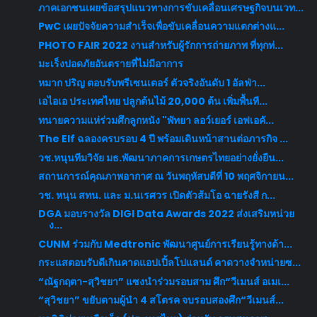
ภาคเอกชนเผยข้อสรุปแนวทางการขับเคลื่อนเศรษฐกิจบนเวท...
PwC เผยปัจจัยความสำเร็จเพื่อขับเคลื่อนความแตกต่างแ...
PHOTO FAIR 2022 งานสำหรับผู้รักการถ่ายภาพ ที่ทุกท่...
มะเร็งปอดภัยอันตรายที่ไม่มีอาการ
หมาก ปริญ ตอบรับพรีเซนเตอร์ ตัวจริงอันดับ 1 อัลฟ่า...
เอไอเอ ประเทศไทย ปลูกต้นไม้ 20,000 ต้น เพิ่มพื้นที...
ทนายความแห่ร่วมศึกลูกหนัง "พัทยา ลอว์เยอร์ เอฟเอคั...
The Elf ฉลองครบรอบ 4 ปี พร้อมเดินหน้าสานต่อภารกิจ ...
วช.หนุนทีมวิจัย มธ.พัฒนาภาคการเกษตรไทยอย่างยั่งยืน...
สถานการณ์คุณภาพอากาศ ณ วันพฤหัสบดีที่ 10 พฤศจิกายน...
วช. หนุน สทน. และ ม.นเรศวร เปิดตัวส้มโอ ฉายรังสี ก...
DGA มอบรางวัล DIGI Data Awards 2022 ส่งเสริมหน่วย
ง...
CUNM ร่วมกับ Medtronic พัฒนาศูนย์การเรียนรู้ทางด้า...
กระแสตอบรับดีเกินคาดแอปเปิ้ลโปแลนด์ คาดวางจำหน่ายซ...
“ณัฐกฤตา-สุวิชยา” แซงนำร่วมรอบสาม ศึก“วีเมนส์ อเมเ...
“สุวิชยา” ขยับตามผู้นำ 4 สโตรค จบรอบสองศึก“วีเมนส์...