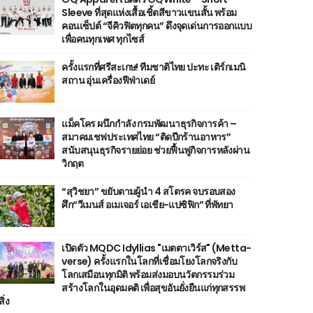
Sleeve ที่สุดแห่งเสื้อเชิ้ตสีขาวแขนสั้น พร้อม
คอนเซ็ปต์ “จีคิวฟิตทุกคน” ดึงจุดเด่นการออกแบบ
เพื่อคนทุกเพศ ทุกไซส์
ครั้งแรกที่ศรีสะเกษ! ทีมชาติไทย ปะทะ เติร์กเมนิ
สถาน อุ่นเครื่องฟีฟ่าเดย์
แม็คโคร ผนึกกำลัง กรมพัฒนาธุรกิจการค้า –
สมาคมเชฟประเทศไทย “ติดปีกร้านอาหาร”
สนับสนุนธุรกิจรายย่อย ช่วยฟื้นฟูกิจการหลังผ่าน
วิกฤต
“สุวิชยา” ขยับตามผู้นำ 4 สโตรค จบรอบสอง
ศึก“วีเมนส์ อเมเจอร์ เอเชีย-แปซิฟิก” ที่พัทยา
เปิดตัว MQDC Idyllias "เมตตาเวิร์ส" (Metta-
verse) ครั้งแรกในโลกที่เชื่อมโยงโลกจริงกับ
โลกเสมือนทุกมิติ พร้อมส่งมอบนวัตกรรมร่วม
สร้างโลกในอุดมคติ เพื่อสุขอันยั่งยืนแก่ทุกสรรพ
สิ่ง