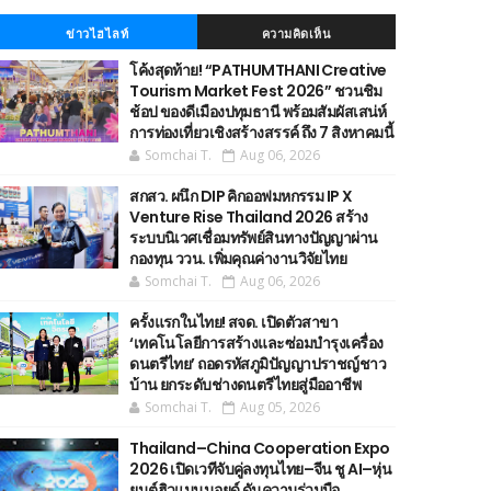
ข่าวไฮไลท์
ความคิดเห็น
โค้งสุดท้าย! “PATHUMTHANI Creative
Tourism Market Fest 2026” ชวนชิม
ช้อป ของดีเมืองปทุมธานี พร้อมสัมผัสเสน่ห์
การท่องเที่ยวเชิงสร้างสรรค์ ถึง 7 สิงหาคมนี้
Somchai T.
Aug 06, 2026
สกสว. ผนึก DIP คิกออฟมหกรรม IP X
Venture Rise Thailand 2026 สร้าง
ระบบนิเวศเชื่อมทรัพย์สินทางปัญญาผ่าน
กองทุน ววน. เพิ่มคุณค่างานวิจัยไทย
Somchai T.
Aug 06, 2026
ครั้งแรกในไทย! สจด. เปิดตัวสาขา
‘เทคโนโลยีการสร้างและซ่อมบำรุงเครื่อง
ดนตรีไทย’ ​ถอดรหัสภูมิปัญญาปราชญ์ชาว
บ้าน ยกระดับช่างดนตรีไทยสู่มืออาชีพ
Somchai T.
Aug 05, 2026
Thailand–China Cooperation Expo
2026 เปิดเวทีจับคู่ลงทุนไทย–จีน ชู AI–หุ่น
ยนต์ฮิวแมนนอยด์ ดันความร่วมมือ