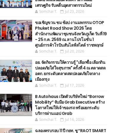
เศรษฐกิจ รับคลื่นอุตสาหกรรมใหม่
Somchai T.
Jul 23, 2026
ขอเชิญขวน ชม ช้อป งานมหกรรม OTOP
Phuket Road Show 2026 โดย
สำนักงานพัฒนาชุมชนจังหวัดภูเก็ต วันที่ 19
- 25 ก.ค. 2569 ณ.ลานโปรโมชั่น 1
ศูนย์การค้าโรบินสันไลฟ์สไตล์ ราชพฤกษ์
Somchai T.
Jul 20, 2026
อย. จัดกิจกรรมให้ความรู้ "เลือกซื้อ เลือกกิน
ปลอดภัยใส่ใจสุขภาพ" ครั้งที่ 4 ณ ตลาดสด
อตก. ยกระดับตลาดสดปลอดภัยใจกลาง
เมืองกรุง
Somchai T.
Jul 17, 2026
B Autohaus เปิดตัวบริษัทใหม่ “Borrow
Mobility” จับมือ Grab Executive สร้าง
โอกาสใหม่ให้เจ้าของรถ พร้อมยกระดับ
บริการผ่านแอป Grab
Somchai T.
Jul 16, 2026
ฉลองครบรอบ 11 ปี กยท. ชู “RAOT SMART