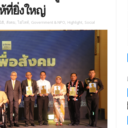
ที่ยิ่งใหญ่
ิธิ
,
สังคม
,
ไฮไลท์
,
Government & NPO
,
Highlight
,
Social