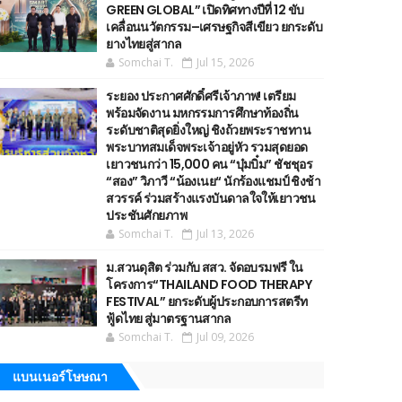
GREEN GLOBAL” เปิดทิศทางปีที่ 12 ขับ
เคลื่อนนวัตกรรม–เศรษฐกิจสีเขียว ยกระดับ
ยางไทยสู่สากล
Somchai T.
Jul 15, 2026
ระยอง ประกาศศักดิ์ศรีเจ้าภาพ! เตรียม
พร้อมจัดงาน มหกรรมการศึกษาท้องถิ่น
ระดับชาติสุดยิ่งใหญ่ ชิงถ้วยพระราชทาน
พระบาทสมเด็จพระเจ้าอยู่หัว รวมสุดยอด
เยาวชนกว่า 15,000 คน “บุ๋มบิ๋ม” ชัชชุอร
“สอง” วิภาวี “น้องเนย“ นักร้องแชมป์ ชิงช้า
สวรรค์ ร่วมสร้างแรงบันดาลใจให้เยาวชน
ประชันศักยภาพ
Somchai T.
Jul 13, 2026
ม.สวนดุสิต ร่วมกับ สสว. จัดอบรมฟรี ใน
โครงการ“THAILAND FOOD THERAPY
FESTIVAL” ยกระดับผู้ประกอบการสตรีท
ฟู้ดไทย สู่มาตรฐานสากล
Somchai T.
Jul 09, 2026
แบนเนอร์โษษณา