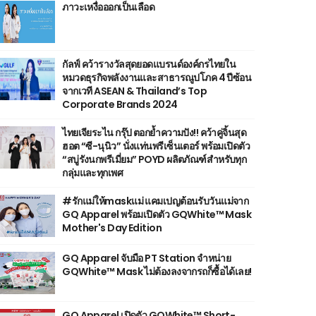
ภาวะเหงื่อออกเป็นเลือด
กัลฟ์ คว้ารางวัลสุดยอดแบรนด์องค์กรไทยใน
หมวดธุรกิจพลังงานและสาธารณูปโภค 4 ปีซ้อน
จากเวที ASEAN & Thailand’s Top
Corporate Brands 2024
ไทยเจียระไน กรุ๊ป ตอกย้ำความปัง!! คว้าคู่จิ้นสุด
ฮอต “ซี-นุนิว” นั่งแท่นพรีเซ็นเตอร์ พร้อมเปิดตัว
“สบู่รังนกพรีเมี่ยม” POYD ผลิตภัณฑ์สำหรับทุก
กลุ่มและทุกเพศ
#รักแม่ให้maskแม่ แคมเปญต้อนรับวันแม่จาก
GQ Apparel พร้อมเปิดตัว GQWhite™ Mask
Mother's Day Edition
GQ Apparel จับมือ PT Station จำหน่าย
GQWhite™ Mask ไม่ต้องลงจากรถก็ซื้อได้เลย!
GQ Apparel เปิดตัว GQWhite™ Short-