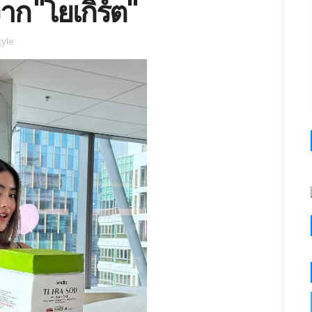
าก "โยเกิร์ต"
tyle