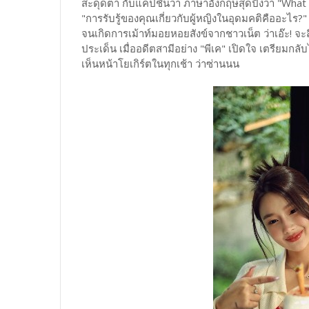
สะดุดตา กับแคปชั่นว่า ภาษาอังกฤษสุดปังว่า "What
"การรับรู้ของคุณเกี่ยวกับผู้หญิงในอุดมคติคืออ
จนเกิดการเม้าท์มอยหอยสังข์จากชาวเน็ต ว่าเอ๊ะ! จะส
ประเด็น เมื่ออดีตสามีอย่าง "พีเค" เปิดใจ เตรียมก
เห็นหน้าโยเกิร์ตในทุกเช้า ว่าซ่านนน