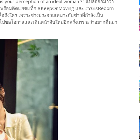
 is your perception of an ideal woman ?" แปลออกมาว่า
ะไร?" พร้อมติดแฮชแท็ก #KeepOnMoving และ #YGisReborn
ื่อถึงใคร เพราะช่างประจวบเหมาะกับข่าวที่กำลังเป็น
ลับไปขอโอกาสและเดินหน้าจีบใหม่อีกครั้งเพราะว่าอยากตื่นมา