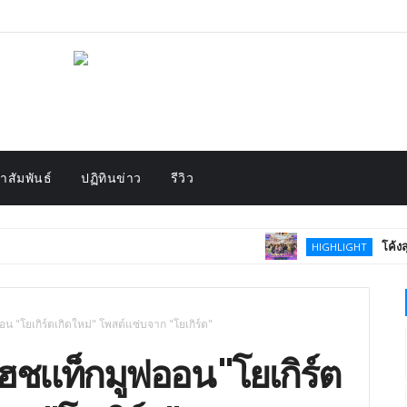
สัมพันธ์
ปฏิทินข่าว
รีวิว
โค้งสุดท้าย! “
HIGHLIGHT
 "โยเกิร์ตเกิดใหม่" โพสต์แซ่บจาก "โยเกิร์ต"
ฮชแท็กมูฟออน "โยเกิร์ต