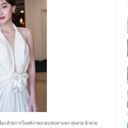
อเนื่อง ด้วยการโพสต์ภาพสวยแซ่บตาแตก หุ่นสวย ผิวสวย