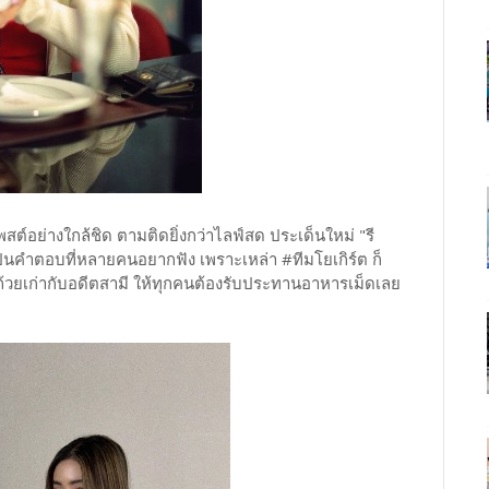
สต์อย่างใกล้ชิด ตามติดยิ่งกว่าไลฟ์สด ประเด็นใหม่ "รี
จะเป็นคำตอบที่หลายคนอยากฟัง เพราะเหล่า #ทีมโยเกิร์ต ก็
ิกถ้วยเก่ากับอดีตสามี ให้ทุกคนต้องรับประทานอาหารเม็ดเลย