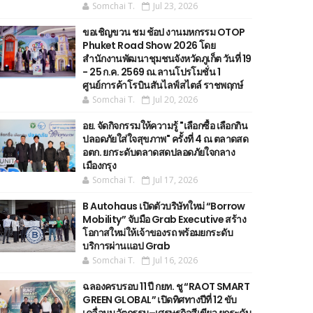
Somchai T.
Jul 23, 2026
ขอเชิญขวน ชม ช้อป งานมหกรรม OTOP
Phuket Road Show 2026 โดย
สำนักงานพัฒนาชุมชนจังหวัดภูเก็ต วันที่ 19
- 25 ก.ค. 2569 ณ.ลานโปรโมชั่น 1
ศูนย์การค้าโรบินสันไลฟ์สไตล์ ราชพฤกษ์
Somchai T.
Jul 20, 2026
อย. จัดกิจกรรมให้ความรู้ "เลือกซื้อ เลือกกิน
ปลอดภัยใส่ใจสุขภาพ" ครั้งที่ 4 ณ ตลาดสด
อตก. ยกระดับตลาดสดปลอดภัยใจกลาง
เมืองกรุง
Somchai T.
Jul 17, 2026
B Autohaus เปิดตัวบริษัทใหม่ “Borrow
Mobility” จับมือ Grab Executive สร้าง
โอกาสใหม่ให้เจ้าของรถ พร้อมยกระดับ
บริการผ่านแอป Grab
Somchai T.
Jul 16, 2026
ฉลองครบรอบ 11 ปี กยท. ชู “RAOT SMART
GREEN GLOBAL” เปิดทิศทางปีที่ 12 ขับ