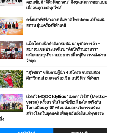
คอนเซ็ปต์ “จีคิวฟิตทุกคน” ดึงจุดเด่นการออกแบบ
เพื่อคนทุกเพศ ทุกไซส์
ครั้งแรกที่ศรีสะเกษ! ทีมชาติไทย ปะทะ เติร์กเมนิ
สถาน อุ่นเครื่องฟีฟ่าเดย์
แม็คโคร ผนึกกำลัง กรมพัฒนาธุรกิจการค้า –
สมาคมเชฟประเทศไทย “ติดปีกร้านอาหาร”
สนับสนุนธุรกิจรายย่อย ช่วยฟื้นฟูกิจการหลังผ่าน
วิกฤต
“สุวิชยา” ขยับตามผู้นำ 4 สโตรค จบรอบสอง
ศึก“วีเมนส์ อเมเจอร์ เอเชีย-แปซิฟิก” ที่พัทยา
เปิดตัว MQDC Idyllias "เมตตาเวิร์ส" (Metta-
verse) ครั้งแรกในโลกที่เชื่อมโยงโลกจริงกับ
โลกเสมือนทุกมิติ พร้อมส่งมอบนวัตกรรมร่วม
สร้างโลกในอุดมคติ เพื่อสุขอันยั่งยืนแก่ทุกสรรพ
สิ่ง