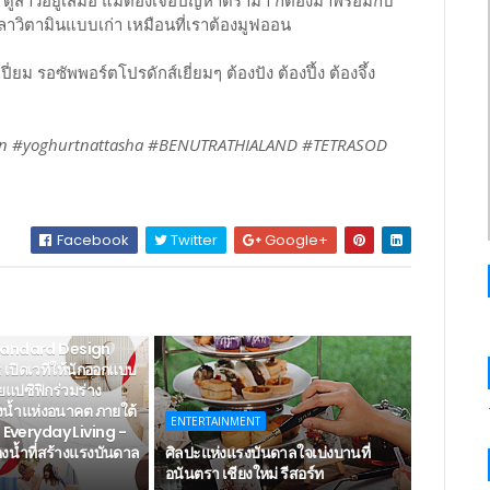
ดูสาวอยู่เสมอ แม้ต้องเจอปัญหาดราม่า ก็ต้องมาพร้อมกับ
าวิตามินแบบเก่า เหมือนที่เราต้องมูฟออน
ปี่ยม รอซัพพอร์ตโปรดักส์เยี่ยมๆ ต้องปัง ต้องปึ้ง ต้องจึ้ง
orn #yoghurtnattasha #BENUTRATHIALAND #TETRASOD
Facebook
Twitter
Google+
tandard Design
เปิดเวทีให้นักออกแบบ
ชียแปซิฟิกร่วมร่าง
งน้ำแห่งอนาคต ภายใต้
ENTERTAINMENT
g Everyday Living -
น้ำที่สร้างแรงบันดาล
ศิลปะแห่งแรงบันดาลใจเบ่งบานที่
อนันตรา เชียงใหม่ รีสอร์ท