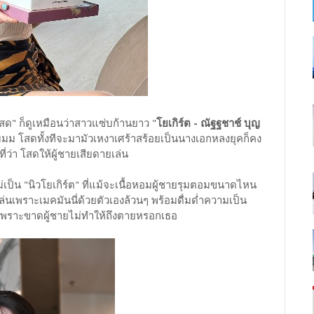
ด" ก็ดูเหมือนว่าสาวแซ่บก้านยาว "
โยเกิร์ต - ณัฐฐชาช์ บุญ
แหมมม โสดทั้งทีจะมามัวเหงาเศร้าสร้อยเป็นนางเอกหลงยุคก็คง
ี่ว่า โสดให้ผู้ชายเสียดายเล่น
ใหม่เป็น "นิวโยเกิร์ต" ที่แม้จะเนื้อหอมผู้ชายรุมตอมขนาดไหน
่นเพราะเมคมันนี่ด้วยตัวเองล้วนๆ พร้อมดื่มด่ำความเป็น
าย เพราะขาดผู้ชายไม่ทำให้ถึงตายหรอกเธอ