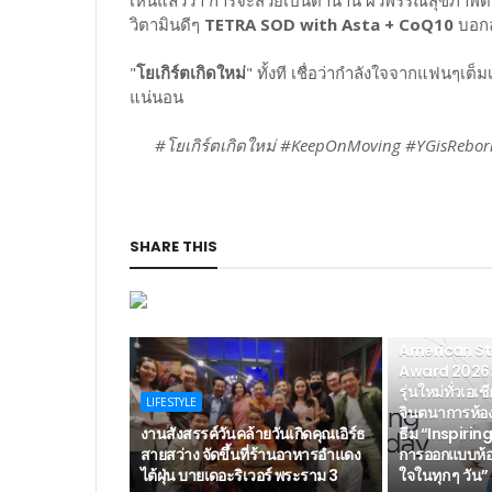
เห็นแล้วว่า การจะสวยเป็นตำนาน ผิวพรรณสุขภาพดี 
วิตามินดีๆ
TETRA SOD with Asta + CoQ10
บอกล
"
โยเกิร์ตเกิดใหม่
" ทั้งที เชื่อว่ากำลังใจจากแฟนๆเต็มเ
แน่นอน
#โยเกิร์ตเกิดใหม่ #KeepOnMoving #YGisReb
SHARE THIS
LIFESTYLE
American S
Award 2026: 
รุ่นใหม่ทั่วเอเ
LIFESTYLE
จินตนาการห้อ
งานสังสรรค์วันคล้ายวันเกิดคุณเอิร์ธ
ธีม “Inspirin
สายสว่าง จัดขึ้นที่ร้านอาหารอำแดง
การออกแบบห้อง
ไต้ฝุ่น บายเดอะริเวอร์ พระราม 3
ใจในทุก ๆ วัน”