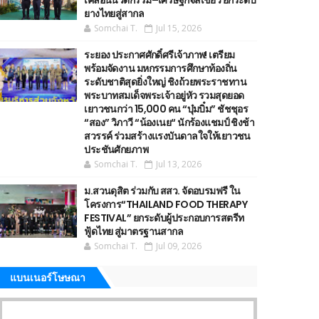
เคลื่อนนวัตกรรม–เศรษฐกิจสีเขียว ยกระดับ
ยางไทยสู่สากล
Somchai T.
Jul 15, 2026
ระยอง ประกาศศักดิ์ศรีเจ้าภาพ! เตรียม
พร้อมจัดงาน มหกรรมการศึกษาท้องถิ่น
ระดับชาติสุดยิ่งใหญ่ ชิงถ้วยพระราชทาน
พระบาทสมเด็จพระเจ้าอยู่หัว รวมสุดยอด
เยาวชนกว่า 15,000 คน “บุ๋มบิ๋ม” ชัชชุอร
“สอง” วิภาวี “น้องเนย“ นักร้องแชมป์ ชิงช้า
สวรรค์ ร่วมสร้างแรงบันดาลใจให้เยาวชน
ประชันศักยภาพ
Somchai T.
Jul 13, 2026
ม.สวนดุสิต ร่วมกับ สสว. จัดอบรมฟรี ใน
โครงการ“THAILAND FOOD THERAPY
FESTIVAL” ยกระดับผู้ประกอบการสตรีท
ฟู้ดไทย สู่มาตรฐานสากล
Somchai T.
Jul 09, 2026
แบนเนอร์โษษณา