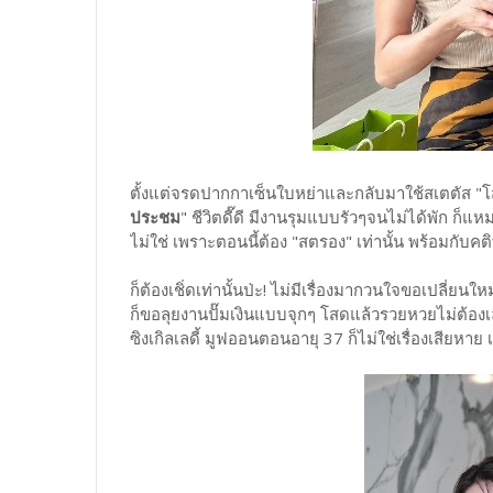
ตั้งแต่จรดปากกาเซ็นใบหย่าและกลับมาใช้สเตตัส "โส
ประชม
" ชีวิตดี๊ดี มีงานรุมแบบรัวๆจนไม่ได้พัก ก็
ไม่ใช่ เพราะตอนนี้ต้อง "สตรอง" เท่านั้น พร้อมกับคติท
ก็ต้องเชิ่ดเท่านั้นป่ะ! ไม่มีเรื่องมากวนใจขอเปลี่ยน
ก็ขอลุยงานปั๊มเงินแบบจุกๆ โสดแล้วรวยหวยไม่ต้องเล
ซิงเกิลเลดี้ มูฟออนตอนอายุ 37 ก็ไม่ใช่เรื่องเสียห