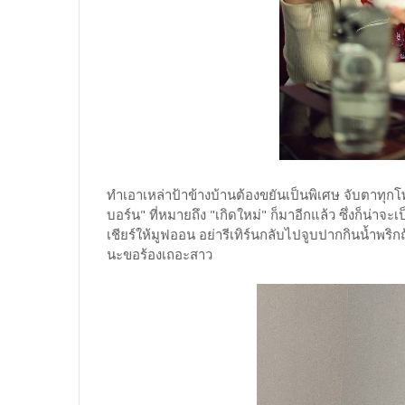
ทำเอาเหล่าป้าข้างบ้านต้องขยันเป็นพิเศษ จับตาทุกโพ
บอร์น" ที่หมายถึง "เกิดใหม่" ก็มาอีกแล้ว ซึ่งก็น่า
เชียร์ให้มูฟออน อย่ารีเทิร์นกลับไปจูบปากกินน้ำพร
นะขอร้องเถอะสาว