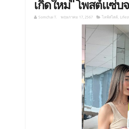
เกิดใหม่" โพสต์แซ่บจ
Somchai T.
พฤษภาคม 17, 2567
ไลฟ์สไตล์
,
Lifes