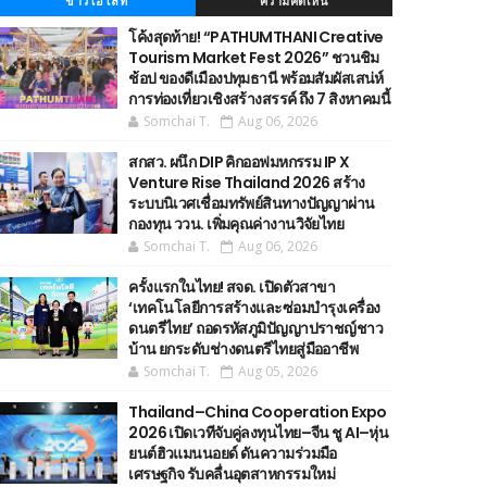
ข่าวไฮไลท์
ความคิดเห็น
โค้งสุดท้าย! “PATHUMTHANI Creative
Tourism Market Fest 2026” ชวนชิม
ช้อป ของดีเมืองปทุมธานี พร้อมสัมผัสเสน่ห์
การท่องเที่ยวเชิงสร้างสรรค์ ถึง 7 สิงหาคมนี้
Somchai T.
Aug 06, 2026
สกสว. ผนึก DIP คิกออฟมหกรรม IP X
Venture Rise Thailand 2026 สร้าง
ระบบนิเวศเชื่อมทรัพย์สินทางปัญญาผ่าน
กองทุน ววน. เพิ่มคุณค่างานวิจัยไทย
Somchai T.
Aug 06, 2026
ครั้งแรกในไทย! สจด. เปิดตัวสาขา
‘เทคโนโลยีการสร้างและซ่อมบำรุงเครื่อง
ดนตรีไทย’ ​ถอดรหัสภูมิปัญญาปราชญ์ชาว
บ้าน ยกระดับช่างดนตรีไทยสู่มืออาชีพ
Somchai T.
Aug 05, 2026
Thailand–China Cooperation Expo
2026 เปิดเวทีจับคู่ลงทุนไทย–จีน ชู AI–หุ่น
ยนต์ฮิวแมนนอยด์ ดันความร่วมมือ
เศรษฐกิจ รับคลื่นอุตสาหกรรมใหม่