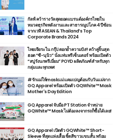
กัลฟ์ คว้ารางวัลสุดยอดแบรนด์องค์กรไทยใน
หมวดธุรกิจพลังงานและสาธารณูปโภค 4 ปีซ้อน
จากเวที ASEAN & Thailand’s Top
Corporate Brands 2024
ไทยเจียระไน กรุ๊ป ตอกย้ำความปัง!! คว้าคู่จิ้นสุด
ฮอต “ซี-นุนิว” นั่งแท่นพรีเซ็นเตอร์ พร้อมเปิดตัว
“สบู่รังนกพรีเมี่ยม” POYD ผลิตภัณฑ์สำหรับทุก
กลุ่มและทุกเพศ
#รักแม่ให้maskแม่ แคมเปญต้อนรับวันแม่จาก
GQ Apparel พร้อมเปิดตัว GQWhite™ Mask
Mother's Day Edition
GQ Apparel จับมือ PT Station จำหน่าย
GQWhite™ Mask ไม่ต้องลงจากรถก็ซื้อได้เลย!
GQ Apparel เปิดตัว GQWhite™ Short-
Sleeve ที่สุดแห่งเสื้อเชิ้ตสีขาวแขนสั้น พร้อม