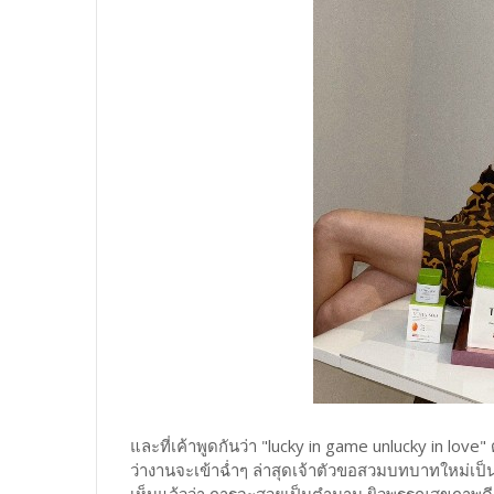
และที่เค้าพูดกันว่า "lucky in game unlucky in love" ด
ว่างานจะเข้าฉ่ำๆ ล่าสุดเจ้าตัวขอสวมบทบาทใหม่เป็