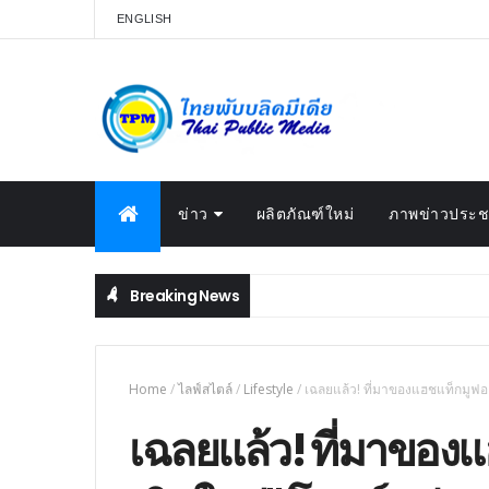
ENGLISH
ข่าว
ผลิตภัณฑ์ใหม่
ภาพข่าวประชา
Breaking News
Home
/
ไลฟ์สไตล์
/
Lifestyle
/
เฉลยแล้ว! ที่มาของแฮชแท็กมูฟออน
เฉลยแล้ว! ที่มาของแ