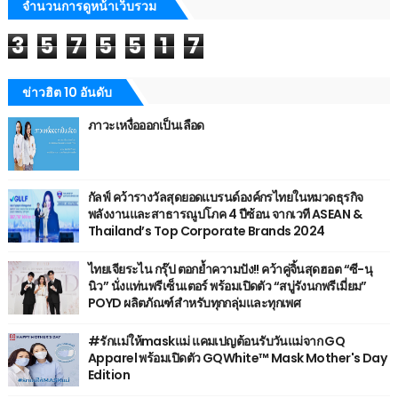
จำนวนการดูหน้าเว็บรวม
3
5
7
5
5
1
7
ข่าวฮิต 10 อันดับ
ภาวะเหงื่อออกเป็นเลือด
กัลฟ์ คว้ารางวัลสุดยอดแบรนด์องค์กรไทยในหมวดธุรกิจ
พลังงานและสาธารณูปโภค 4 ปีซ้อน จากเวที ASEAN &
Thailand’s Top Corporate Brands 2024
ไทยเจียระไน กรุ๊ป ตอกย้ำความปัง!! คว้าคู่จิ้นสุดฮอต “ซี-นุ
นิว” นั่งแท่นพรีเซ็นเตอร์ พร้อมเปิดตัว “สบู่รังนกพรีเมี่ยม”
POYD ผลิตภัณฑ์สำหรับทุกกลุ่มและทุกเพศ
#รักแม่ให้maskแม่ แคมเปญต้อนรับวันแม่จาก GQ
Apparel พร้อมเปิดตัว GQWhite™ Mask Mother's Day
Edition