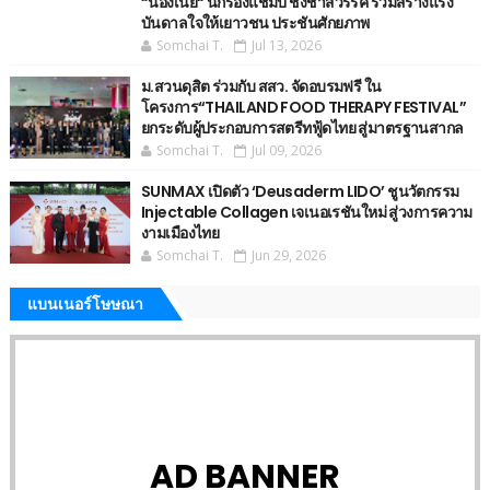
“น้องเนย“ นักร้องแชมป์ ชิงช้าสวรรค์ ร่วมสร้างแรง
บันดาลใจให้เยาวชน ประชันศักยภาพ
Somchai T.
Jul 13, 2026
ม.สวนดุสิต ร่วมกับ สสว. จัดอบรมฟรี ใน
โครงการ“THAILAND FOOD THERAPY FESTIVAL”
ยกระดับผู้ประกอบการสตรีทฟู้ดไทย สู่มาตรฐานสากล
Somchai T.
Jul 09, 2026
SUNMAX เปิดตัว ‘Deusaderm LIDO’ ชูนวัตกรรม
Injectable Collagen เจเนอเรชันใหม่ สู่วงการความ
งามเมืองไทย
Somchai T.
Jun 29, 2026
แบนเนอร์โษษณา
AD BANNER