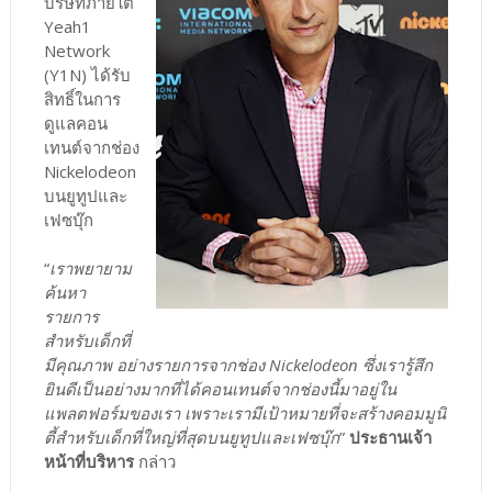
บริษัทภายใต้
Yeah1
Network
(Y1N) ได้รับ
สิทธิ์ในการ
ดูแลคอน
เทนต์จากช่อง
Nickelodeon
บนยูทูปและ
เฟซบุ๊ก
“
เราพยายาม
ค้นหา
รายการ
สำหรับเด็กที่
มีคุณภาพ อย่างรายการจากช่อง Nickelodeon ซึ่งเรารู้สึก
ยินดีเป็นอย่างมากที่ได้คอนเทนต์จากช่องนี้มาอยู่ใน
แพลตฟอร์มของเรา เพราะเรามีเป้าหมายที่จะสร้างคอมมูนิ
ตี้สำหรับเด็กที่ใหญ่ที่สุดบนยูทูปและเฟซบุ๊ก
”
ประธานเจ้า
หน้าที่บริหาร
กล่าว