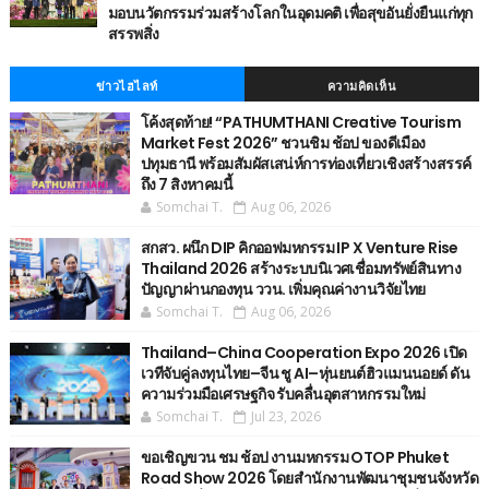
มอบนวัตกรรมร่วมสร้างโลกในอุดมคติ เพื่อสุขอันยั่งยืนแก่ทุก
สรรพสิ่ง
ข่าวไฮไลท์
ความคิดเห็น
โค้งสุดท้าย! “PATHUMTHANI Creative Tourism
Market Fest 2026” ชวนชิม ช้อป ของดีเมือง
ปทุมธานี พร้อมสัมผัสเสน่ห์การท่องเที่ยวเชิงสร้างสรรค์
ถึง 7 สิงหาคมนี้
Somchai T.
Aug 06, 2026
สกสว. ผนึก DIP คิกออฟมหกรรม IP X Venture Rise
Thailand 2026 สร้างระบบนิเวศเชื่อมทรัพย์สินทาง
ปัญญาผ่านกองทุน ววน. เพิ่มคุณค่างานวิจัยไทย
Somchai T.
Aug 06, 2026
Thailand–China Cooperation Expo 2026 เปิด
เวทีจับคู่ลงทุนไทย–จีน ชู AI–หุ่นยนต์ฮิวแมนนอยด์ ดัน
ความร่วมมือเศรษฐกิจ รับคลื่นอุตสาหกรรมใหม่
Somchai T.
Jul 23, 2026
ขอเชิญขวน ชม ช้อป งานมหกรรม OTOP Phuket
Road Show 2026 โดยสำนักงานพัฒนาชุมชนจังหวัด