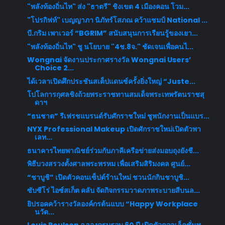
"พลังท้องถิ่นไท" ส่ง "ธาตรี" ชิงเขต 4 เมืองคอน โวม...
"โปรกิฟท์" เบญญาภา นิภัทร์โสภณ คว้าแชมป์ National ...
บี.กริม เพาเวอร์ “BGRIM” สนับสนุนการเรียนรู้ของเยา...
"พลังท้องถิ่นไท" ชู นโยบาย "4ช.8จ." ชัดเจนเพื่อคนไ...
Wongnai จัดงานประกาศรางวัล Wongnai Users’
Choice 2...
ได้เวลาเปิดศึกประชันสเต็ปแดนซ์ครั้งยิ่งใหญ่ “Juste...
โปโลการกุศลชิงถ้วยพระราชทานสมเด็จพระเทพรัตนราชสุ
ดาฯ
“ธนชาต” รีเฟรชแบรนด์รับศักราชใหม่ ชูพนักงานเป็นแบร...
NYX Professional Makeup เปิดศักราชใหม่เปิดตัวพา
เลท...
ธนาคารไทยพาณิชย์ร่วมกับภาคีเครือข่ายส่งมอบถุงยังชี...
พิธีบวงสรวงตั้งศาลพระพรหม เพื่อเสริมสิริมงคล ศูนย์...
“ชาบูชิ” เปิดตัวคอนเซ็ปต์ร้านใหม่ ชวนนักกินชาบูชิ...
ซับซีโร่ ไอซ์สเก็ต คลับ จัดกิจกรรมวาดภาพระบายสีบนล...
ยิปรอคคว้ารางวัลองค์กรต้นแบบ “Happy Workplace
นวัต...