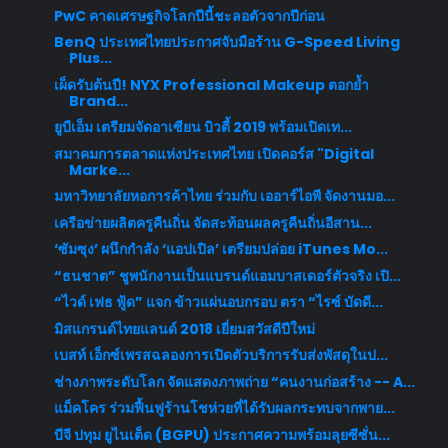
PwC คาดเศรษฐกิจโลกปีนี้ชะลอตัวจากปีก่อน
BenQ ประเทศไทยประกาศจับมือร้าน G-Speed Living
Plus...
เผ็ดรับต้นปี! NYX Professional Makeup ตอกย้ำ
Brand...
ยูบีเอ็ม เตรียมจัดอาเซียน บิวตี้ 2019 พร้อมเปิดเท...
สมาคมการตลาดแห่งประเทศไทย เปิดคอร์ส "Digital
Marke...
มหาวิทยาลัยหอการค้าไทย ร่วมกับ เออาร์ไอพี จัดงานมอ...
เครือข่ายผลิตครูคืนถิ่น จัดสะท้อนผลครูคืนถิ่นอีสาน...
‘ซัมซุง’ ผนึกกำลัง ‘แอปเปิล’ เตรียมปล่อย iTunes Mo...
“ธนชาต” ชูพนักงานเป็นแบรนด์แอมบาสเดอร์ตัวจริง เปิ...
“ไวด์ เฟธ ฟู้ด” แจก ข้าวแผ่นอบกรอบ ตรา “ไรซ์ บัดดี...
มิสแกรนด์ไทยแลนด์ 2018 เยี่ยมสวัสดีปีใหม่
เบสท์ เอ็กซ์เพรสฉลองการเปิดตัวบริการรับส่งพัสดุในป...
ช่างภาพระดับโลก จัดแสดงภาพถ่าย “คนงานก่อสร้าง -- A...
แม็คโคร ร่วมฟื้นฟูร้านโชห่วยที่ได้รับผลกระทบจากพาย...
บีจี ปทุม ยูไนเต็ด (BGPU) ประกาศความพร้อมลุยซีซั่น...