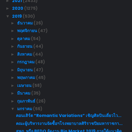
2021
(2433)
►
2020
(1275)
►
2019
(530)
▼
ธันวาคม
(26)
►
พฤศจิกายน
(47)
►
ตุลาคม
(54)
►
กันยายน
(44)
►
สิงหาคม
(44)
►
กรกฎาคม
(48)
►
มิถุนายน
(47)
►
พฤษภาคม
(45)
►
เมษายน
(58)
►
มีนาคม
(35)
►
กุมภาพันธ์
(26)
►
มกราคม
(56)
▼
คอนเสิร์ต “Romantic Variations” เชิญศิลปินเดี่ยวไว...
คณะผู้บริหารงานจัดซื้อฯโรงพยาบาลศิริราชปิยมหาราชกา...
สพภ. หรือ BEDO จัดงาน Bio Market 2019 ภายใต้แนวคิด...