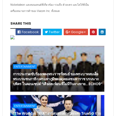
Nickelodeon และคอนเทนต์ที่เกี่ยวข้อง รวมถึง ตัวละคร และโลโก้ที่เป็น
เครื่องหมายการค้าของ Viacom Inc. ทั้งหมด
SHARE THIS
Facebook
Twitter
Google+
ENTERTAINMENT
การประกวดขับร้องเพลงพระราชนิพนธ์ ของพระบาทสมเด็จ
พระบรมชนกาธิเบศรมหาภูมิพลอดุลยเดชมหาราช บรมนาถ
บพิตร ในคอนเซปต์ “เสียงสะท้อน ที่ไม่มีวันจางหาย... ECHO9”
ENTERTAINMENT
“The World is TRUE” งามสมมงอย่างมีคุณค่า True5G ร่วม