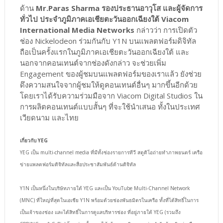
ด้าน
Mr.Paras Sharma รองประธานอาวุโส และผู้จัดการ
ทั่วไป ประจำภูมิภาคเอเชียตะวันออกเฉียงใต้ Viacom
International Media Networks
กล่าวว่า การเปิดตัว
ช่อง Nickelodeon ร่วมกันกับ Y1N บนแพลตฟอร์มดิจิทัล
ถือเป็นครั้งแรกในภูมิภาคเอเชียตะวันออกเฉียงใต้ และ
นอกจากคอนเทนต์จากช่องดังกล่าว จะช่วยเพิ่ม
Engagement ของผู้ชมบนแพลตฟอร์มของเราแล้ว ยังช่วย
ดึงความสนใจจากผู้ชมให้ดูคอนเทนต์อื่นๆ มากขึ้นอีกด้วย
โดยเราได้รับความร่วมมือจาก Viacom Digital Studios ใน
การผลิตคอนเทนต์แบบสั้นๆ ที่จะใช้นำเสนอ ทั้งในประเทศ
เวียดนาม และไทย
เกี่ยวกับ YEG
YEG เป็น multi-channel media ที่มีทั้งช่องรายการทีวี สตูดิโอถ่ายทำภาพยนตร์ เครือ
ข่ายแพลตฟอร์มดิจิทัลและสื่อประชาสัมพันธ์ด้านดิจิทัล
Y1N เป็นหนึ่งในบริษัทภายใต้ YEG และเป็น YouTube Multi-Channel Network
(MNC) ที่ใหญ่ที่สุดในเอเชีย Y1N พร้อมด้วยช่องพันธมิตรในเครือ ทั้งที่ได้สิทธิ์ในการ
เป็นเจ้าของช่อง และได้สิทธิ์ในการดูแลบริหารช่อง ที่อยู่ภายใต้ YEG (รวมถึง