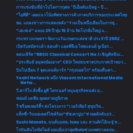
การแข่งขันขี่ม้าโปโลการกุศล "บีเอ็มดับเบิลยู - บี....
“ไอทีดี” เผยแนวโน้มทิศทางการค้าภาคบริการของประเทศไทย
พม. แถลงข่าวการแสดงพลัง “ร่วมเป็นหนึ่งเสียงในการยุ...
“เฮเฟเล่” ฉลอง 25 ปี ทุ่ม 15 ล้าน จัดโปรยิ่งใหญ่ แ...
กระทรวงเกษตรฯ จัดงานวันเกษตรแห่งชาติ ประจำปี 2562 ...
เปิดรับสมัครแล้ว ฮอนด้า แอลพีจีเอ ไทยแลนด์ จูเนียร...
คอนเสิร์ต “RBSO Classical Concert No.1 เชิญศิลปินเ...
“ประพันธ์ อนุพงษ์องอาจ” CEO ใหม่ธนชาตประกาศเป้าหมา...
บินไปเยือน 7 จุดแลนด์มาร์ก “กรุงมอสโก” พร้อมตื่นตา...
Yeah1 Network ผนึก Viacom International Media
Netw...
วี.คาร์โก สั่งซื้อ ยูดี โครเนอร์ หนุนธุรกิจขนส่ง อ...
ฟอมม์ เอเซีย ลุยตลาดภูมิภาค
วี พร็อพเพอร์ตี้ฯ ส่งโครงการ “เวอร์เทียร์ สุขุมวิท...
แท็กซี่-วินมอเตอร์ไซค์ร้อง“ชัชเตาปูน”ช่วยผลักดันปร...
Sushi Masato, มนต์นมสด, Isao และ สวนผักโอ้กะจู๋ ข...
โรบินสันไลฟ์สไตล์ มอบอั่งเปาสุดพิเศษช่วงเทศกาลตรุษ...