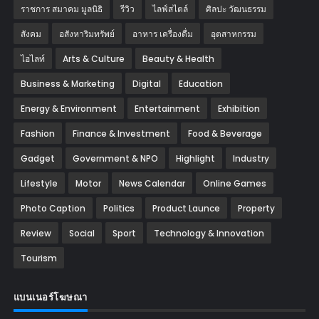
ราชการ สมาคม มูลนิธิ
รีวิว
ไลฟ์สไตล์
ศิลปะ วัฒนธรรม
สังคม
อสังหาริมทรัพย์
อาหาร เครื่องดื่ม
อุตสาหกรรม
ไฮไลท์
Arts & Culture
Beauty & Health
Business & Marketing
Digital
Education
Energy & Environment
Entertainment
Exhibition
Fashion
Finance & Investment
Food & Beverage
Gadget
Government & NPO
Highlight
Industry
Lifestyle
Motor
News Calendar
Online Games
Photo Caption
Politics
Product Launce
Property
Review
Social
Sport
Technology & Innovation
Tourism
แบนเนอร์โฆษณา