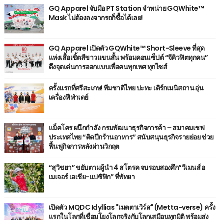
GQ Apparel จับมือ PT Station จำหน่าย GQWhite™
Mask ไม่ต้องลงจากรถก็ซื้อได้เลย!
GQ Apparel เปิดตัว GQWhite™ Short-Sleeve ที่สุด
แห่งเสื้อเชิ้ตสีขาวแขนสั้น พร้อมคอนเซ็ปต์ “จีคิวฟิตทุกคน”
ดึงจุดเด่นการออกแบบเพื่อคนทุกเพศ ทุกไซส์
ครั้งแรกที่ศรีสะเกษ! ทีมชาติไทย ปะทะ เติร์กเมนิสถาน อุ่น
เครื่องฟีฟ่าเดย์
แม็คโคร ผนึกกำลัง กรมพัฒนาธุรกิจการค้า – สมาคมเชฟ
ประเทศไทย “ติดปีกร้านอาหาร” สนับสนุนธุรกิจรายย่อย ช่วย
ฟื้นฟูกิจการหลังผ่านวิกฤต
“สุวิชยา” ขยับตามผู้นำ 4 สโตรค จบรอบสองศึก“วีเมนส์ อ
เมเจอร์ เอเชีย-แปซิฟิก” ที่พัทยา
เปิดตัว MQDC Idyllias "เมตตาเวิร์ส" (Metta-verse) ครั้ง
แรกในโลกที่เชื่อมโยงโลกจริงกับโลกเสมือนทุกมิติ พร้อมส่ง