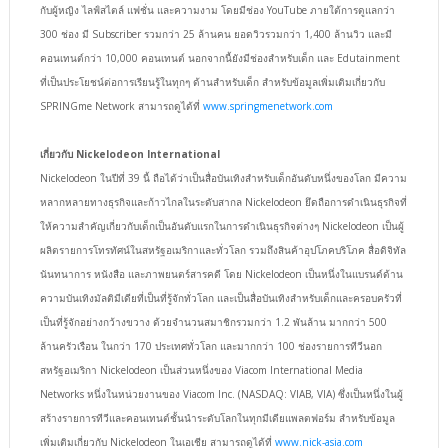
กับผู้หญิง ไลฟ์สไตล์ แฟชั่น และความงาม โดยมีช่อง YouTube ภายใต้การดูแลกว่า
300 ช่อง มี Subscriber รวมกว่า 25 ล้านคน ยอดวิวรวมกว่า 1,400 ล้านวิว และมี
คอนเทนต์กว่า 10,000 คอนเทนต์ นอกจากนี้ยังมีช่องสำหรับเด็ก และ Edutainment
ที่เป็นประโยชน์ต่อการเรียนรู้ในทุกๆ ด้านสำหรับเด็ก สำหรับข้อมูลเพิ่มเติมเกี่ยวกับ
SPRINGme Network สามารถดูได้ที่
www.springmenetwork.com
เกี่ยวกับ Nickelodeon International
Nickelodeon ในปีที่ 39 นี้ ถือได้ว่าเป็นสื่อบันเทิงสำหรับเด็กอันดับหนึ่งของโลก มีความ
หลากหลายทางธุรกิจและก้าวไกลในระดับสากล Nickelodeon ยึดถือการดำเนินธุรกิจที่
ให้ความสำคัญเกี่ยวกับเด็กเป็นอันดับแรกในการดำเนินธุรกิจต่างๆ Nickelodeon เป็นผู้
ผลิตรายการโทรทัศน์ในสหรัฐอเมริกาและทั่วโลก รวมถึงสินค้าอุปโภคบริโภค สื่อดิจิทัล
นันทนาการ หนังสือ และภาพยนตร์สารคดี โดย Nickelodeon เป็นหนึ่งในแบรนด์ด้าน
ความบันเทิงมัลติมีเดียที่เป็นที่รู้จักทั่วโลก และเป็นสื่อบันเทิงสำหรับเด็กและครอบครัวที่
เป็นที่รู้จักอย่างกว้างขวาง ด้วยจำนวนสมาชิกรวมกว่า 1.2 พันล้าน มากกว่า 500
ล้านครัวเรือน ในกว่า 170 ประเทศทั่วโลก และมากกว่า 100 ช่องรายการทีวีนอก
สหรัฐอเมริกา Nickelodeon เป็นส่วนหนึ่งของ Viacom International Media
Networks หนึ่งในหน่วยงานของ Viacom Inc. (NASDAQ: VIAB, VIA) ซึ่งเป็นหนึ่งในผู้
สร้างรายการทีวีและคอนเทนต์ชั้นนำระดับโลกในทุกมีเดียแพลตฟอร์ม สำหรับข้อมูล
เพิ่มเติมเกี่ยวกับ Nickelodeon ในเอเชีย สามารถดูได้ที่
www.nick-asia.com