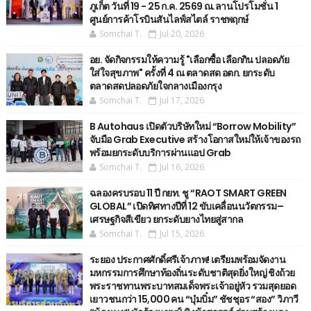
ภูเก็ต วันที่ 19 - 25 ก.ค. 2569 ณ.ลานโปรโมชั่น 1
ศูนย์การค้าโรบินสันไลฟ์สไตล์ ราชพฤกษ์
Somchai T.
Jul 20, 2026
อย. จัดกิจกรรมให้ความรู้ "เลือกซื้อ เลือกกิน ปลอดภัย
ใส่ใจสุขภาพ" ครั้งที่ 4 ณ ตลาดสด อตก. ยกระดับ
ตลาดสดปลอดภัยใจกลางเมืองกรุง
Somchai T.
Jul 17, 2026
B Autohaus เปิดตัวบริษัทใหม่ “Borrow Mobility”
จับมือ Grab Executive สร้างโอกาสใหม่ให้เจ้าของรถ
พร้อมยกระดับบริการผ่านแอป Grab
Somchai T.
Jul 16, 2026
ฉลองครบรอบ 11 ปี กยท. ชู “RAOT SMART GREEN
GLOBAL” เปิดทิศทางปีที่ 12 ขับเคลื่อนนวัตกรรม–
เศรษฐกิจสีเขียว ยกระดับยางไทยสู่สากล
Somchai T.
Jul 15, 2026
ระยอง ประกาศศักดิ์ศรีเจ้าภาพ! เตรียมพร้อมจัดงาน
มหกรรมการศึกษาท้องถิ่นระดับชาติสุดยิ่งใหญ่ ชิงถ้วย
พระราชทานพระบาทสมเด็จพระเจ้าอยู่หัว รวมสุดยอด
เยาวชนกว่า 15,000 คน “บุ๋มบิ๋ม” ชัชชุอร “สอง” วิภาวี