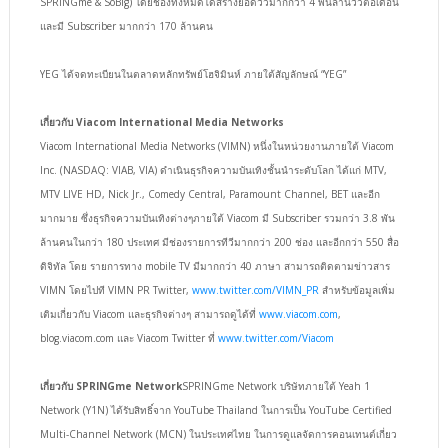
SPRINGme & SoBig) โดยช่องทั้งหมดได้สร้างยอดวิวมากกว่า 4 พันล้านวิวต่อเดือน
และมี Subscriber มากกว่า 170 ล้านคน
YEG ได้จดทะเบียนในตลาดหลักทรัพย์โฮจิมินห์ ภายใต้สัญลักษณ์ “YEG”
เกี่ยวกับ Viacom International Media Networks
Viacom International Media Networks (VIMN) หนึ่งในหน่วยงานภายใต้ Viacom
Inc. (NASDAQ: VIAB, VIA) ดำเนินธุรกิจความบันเทิงชั้นนำระดับโลก ได้แก่ MTV,
MTV LIVE HD, Nick Jr., Comedy Central, Paramount Channel, BET และอีก
มากมาย ซึ่งธุรกิจความบันเทิงต่างๆภายใต้ Viacom มี Subscriber รวมกว่า 3.8 พัน
ล้านคนในกว่า 180 ประเทศ มีช่องรายการทีวีมากกว่า 200 ช่อง และอีกกว่า 550 สื่อ
ดิจิทัล โดย รายการทาง mobile TV มีมากกว่า 40 ภาษา สามารถติดตามข่าวสาร
VIMN โดยไปที VIMN PR Twitter,
www.twitter.com/VIMN_PR
สำหรับข้อมูลเพิ่ม
เติมเกี่ยวกับ Viacom และธุรกิจต่างๆ สามารถดูได้ที่
www.viacom.com
,
blog.viacom.com และ Viacom Twitter ที่
www.twitter.com/Viacom
เกี่ยวกับ SPRINGme Network
SPRINGme Network บริษัทภายใต้ Yeah 1
Network (Y1N) ได้รับสิทธิ์จาก YouTube Thailand ในการเป็น YouTube Certified
Multi-Channel Network (MCN) ในประเทศไทย ในการดูแลจัดการคอนเทนต์เกี่ยว