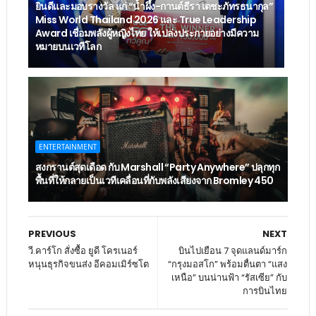
ยินดีและมอบรางวัล แก่ “น้ำผึ้ง-กานต์ธีรา เตชะภัทรธนากุล”
Miss World Thailand 2026 และ True Leadership
Award เชื่อมพลังผู้หญิงไทย ให้เปล่งประกายอย่างมีความ
หมายบนเวทีโลก
ENTERTAINMENT
สงกรานต์สุดเดือด กับ Marshall “Party Anywhere” ปลุกทุก
พื้นที่ให้กลายเป็นเวทีเคลื่อนที่กับพลังเสียงจาก Bromley 450
PREVIOUS
NEXT
วี.คาร์โก สั่งซื้อ ยูดี โครเนอร์
บินไปเยือน 7 จุดแลนด์มาร์ก
หนุนธุรกิจขนส่ง อีคอมเมิร์ซโต
“กรุงมอสโก” พร้อมตื่นตา “แสง
เหนือ” บนน่านฟ้า “รัสเซีย” กับ
การบินไทย