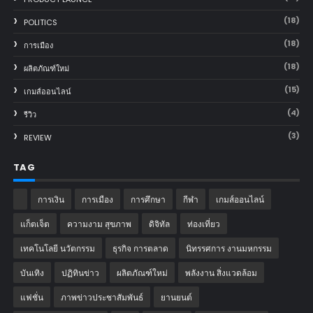
(18)
POLITICS
(18)
การเมือง
(18)
ผลิตภัณฑ์ใหม่
(15)
เกมส์ออนไลน์
(4)
รีวิว
(3)
REVIEW
TAG
การเงิน
การเมือง
การศึกษา
กีฬา
เกมส์ออนไลน์
แก็ตเจ็ต
ความงาม สุขภาพ
ดิจิทัล
ท่องเที่ยว
เทคโนโลยี นวัตกรรม
ธุรกิจ การตลาด
นิทรรศการ งานมหกรรม
บันเทิง
ปฏิทินข่าว
ผลิตภัณฑ์ใหม่
พลังงาน สิ่งแวดล้อม
แฟชั่น
ภาพข่าวประชาสัมพันธ์
‎ยานยนต์‎