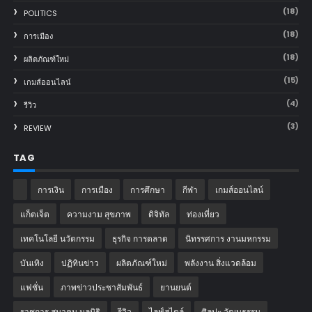
(18)
POLITICS
(18)
การเมือง
(18)
ผลิตภัณฑ์ใหม่
(15)
เกมส์ออนไลน์
(4)
รีวิว
(3)
REVIEW
TAG
การเงิน
การเมือง
การศึกษา
กีฬา
เกมส์ออนไลน์
แก็ตเจ็ต
ความงาม สุขภาพ
ดิจิทัล
ท่องเที่ยว
เทคโนโลยี นวัตกรรม
ธุรกิจ การตลาด
นิทรรศการ งานมหกรรม
บันเทิง
ปฏิทินข่าว
ผลิตภัณฑ์ใหม่
พลังงาน สิ่งแวดล้อม
แฟชั่น
ภาพข่าวประชาสัมพันธ์
‎ยานยนต์‎
ราชการ สมาคม มูลนิธิ
รีวิว
ไลฟ์สไตล์
ศิลปะ วัฒนธรรม