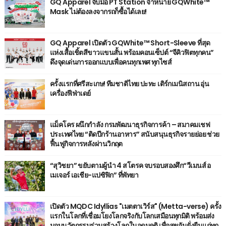
GQ Apparel จับมือ PT Station จำหน่าย GQWhite™
Mask ไม่ต้องลงจากรถก็ซื้อได้เลย!
GQ Apparel เปิดตัว GQWhite™ Short-Sleeve ที่สุด
แห่งเสื้อเชิ้ตสีขาวแขนสั้น พร้อมคอนเซ็ปต์ “จีคิวฟิตทุกคน”
ดึงจุดเด่นการออกแบบเพื่อคนทุกเพศ ทุกไซส์
ครั้งแรกที่ศรีสะเกษ! ทีมชาติไทย ปะทะ เติร์กเมนิสถาน อุ่น
เครื่องฟีฟ่าเดย์
แม็คโคร ผนึกกำลัง กรมพัฒนาธุรกิจการค้า – สมาคมเชฟ
ประเทศไทย “ติดปีกร้านอาหาร” สนับสนุนธุรกิจรายย่อย ช่วย
ฟื้นฟูกิจการหลังผ่านวิกฤต
“สุวิชยา” ขยับตามผู้นำ 4 สโตรค จบรอบสองศึก“วีเมนส์ อ
เมเจอร์ เอเชีย-แปซิฟิก” ที่พัทยา
เปิดตัว MQDC Idyllias "เมตตาเวิร์ส" (Metta-verse) ครั้ง
แรกในโลกที่เชื่อมโยงโลกจริงกับโลกเสมือนทุกมิติ พร้อมส่ง
มอบนวัตกรรมร่วมสร้างโลกในอุดมคติ เพื่อสุขอันยั่งยืนแก่ทุก