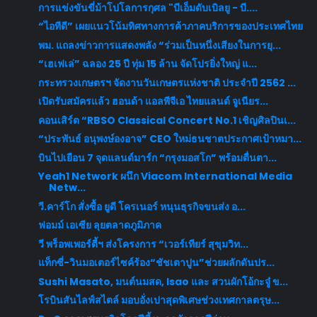
การแข่งขันขี่ม้าโปโลการกุศล "บีเอ็มดับเบิลยู - บี....
“ไอทีดี” เผยแนวโน้มทิศทางการค้าภาคบริการของประเทศไทย
พม. แถลงข่าวการแสดงพลัง “ร่วมเป็นหนึ่งเสียงในการยุ...
“เฮเฟเล่” ฉลอง 25 ปี ทุ่ม 15 ล้าน จัดโปรยิ่งใหญ่ แ...
กระทรวงเกษตรฯ จัดงานวันเกษตรแห่งชาติ ประจำปี 2562 ...
เปิดรับสมัครแล้ว ฮอนด้า แอลพีจีเอ ไทยแลนด์ จูเนียร...
คอนเสิร์ต “RBSO Classical Concert No.1 เชิญศิลปินเ...
“ประพันธ์ อนุพงษ์องอาจ” CEO ใหม่ธนชาตประกาศเป้าหมา...
บินไปเยือน 7 จุดแลนด์มาร์ก “กรุงมอสโก” พร้อมตื่นตา...
Yeah1 Network ผนึก Viacom International Media
Netw...
วี.คาร์โก สั่งซื้อ ยูดี โครเนอร์ หนุนธุรกิจขนส่ง อ...
ฟอมม์ เอเซีย ลุยตลาดภูมิภาค
วี พร็อพเพอร์ตี้ฯ ส่งโครงการ “เวอร์เทียร์ สุขุมวิท...
แท็กซี่-วินมอเตอร์ไซค์ร้อง“ชัชเตาปูน”ช่วยผลักดันปร...
Sushi Masato, มนต์นมสด, Isao และ สวนผักโอ้กะจู๋ ข...
โรบินสันไลฟ์สไตล์ มอบอั่งเปาสุดพิเศษช่วงเทศกาลตรุษ...