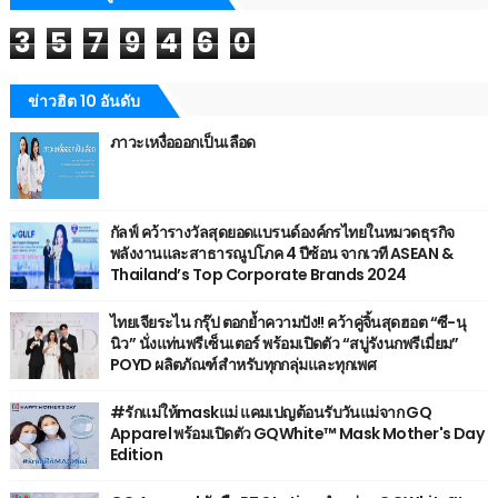
3
5
7
9
4
6
0
ข่าวฮิต 10 อันดับ
ภาวะเหงื่อออกเป็นเลือด
กัลฟ์ คว้ารางวัลสุดยอดแบรนด์องค์กรไทยในหมวดธุรกิจ
พลังงานและสาธารณูปโภค 4 ปีซ้อน จากเวที ASEAN &
Thailand’s Top Corporate Brands 2024
ไทยเจียระไน กรุ๊ป ตอกย้ำความปัง!! คว้าคู่จิ้นสุดฮอต “ซี-นุ
นิว” นั่งแท่นพรีเซ็นเตอร์ พร้อมเปิดตัว “สบู่รังนกพรีเมี่ยม”
POYD ผลิตภัณฑ์สำหรับทุกกลุ่มและทุกเพศ
#รักแม่ให้maskแม่ แคมเปญต้อนรับวันแม่จาก GQ
Apparel พร้อมเปิดตัว GQWhite™ Mask Mother's Day
Edition