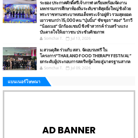
ระยอง ประกาศศักดิ์ศรีเจ้าภาพ! เตรียมพร้อมจัดงาน
มหกรรมการศึกษาท้องถิ่นระดับชาติสุดยิ่งใหญ่ ชิงถ้วย
พระราชทานพระบาทสมเด็จพระเจ้าอยู่หัว รวมสุดยอด
เยาวชนกว่า 15,000 คน “บุ๋มบิ๋ม” ชัชชุอร “สอง” วิภาวี
“น้องเนย“ นักร้องแชมป์ ชิงช้าสวรรค์ ร่วมสร้างแรง
บันดาลใจให้เยาวชน ประชันศักยภาพ
Somchai T.
Jul 13, 2026
ม.สวนดุสิต ร่วมกับ สสว. จัดอบรมฟรี ใน
โครงการ“THAILAND FOOD THERAPY FESTIVAL”
ยกระดับผู้ประกอบการสตรีทฟู้ดไทย สู่มาตรฐานสากล
Somchai T.
Jul 09, 2026
แบนเนอร์โษษณา
AD BANNER