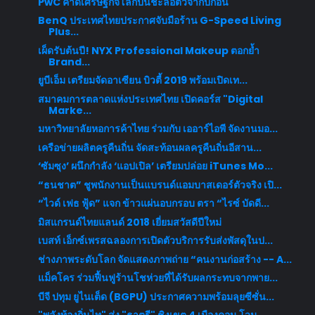
PwC คาดเศรษฐกิจโลกปีนี้ชะลอตัวจากปีก่อน
BenQ ประเทศไทยประกาศจับมือร้าน G-Speed Living
Plus...
เผ็ดรับต้นปี! NYX Professional Makeup ตอกย้ำ
Brand...
ยูบีเอ็ม เตรียมจัดอาเซียน บิวตี้ 2019 พร้อมเปิดเท...
สมาคมการตลาดแห่งประเทศไทย เปิดคอร์ส "Digital
Marke...
มหาวิทยาลัยหอการค้าไทย ร่วมกับ เออาร์ไอพี จัดงานมอ...
เครือข่ายผลิตครูคืนถิ่น จัดสะท้อนผลครูคืนถิ่นอีสาน...
‘ซัมซุง’ ผนึกกำลัง ‘แอปเปิล’ เตรียมปล่อย iTunes Mo...
“ธนชาต” ชูพนักงานเป็นแบรนด์แอมบาสเดอร์ตัวจริง เปิ...
“ไวด์ เฟธ ฟู้ด” แจก ข้าวแผ่นอบกรอบ ตรา “ไรซ์ บัดดี...
มิสแกรนด์ไทยแลนด์ 2018 เยี่ยมสวัสดีปีใหม่
เบสท์ เอ็กซ์เพรสฉลองการเปิดตัวบริการรับส่งพัสดุในป...
ช่างภาพระดับโลก จัดแสดงภาพถ่าย “คนงานก่อสร้าง -- A...
แม็คโคร ร่วมฟื้นฟูร้านโชห่วยที่ได้รับผลกระทบจากพาย...
บีจี ปทุม ยูไนเต็ด (BGPU) ประกาศความพร้อมลุยซีซั่น...