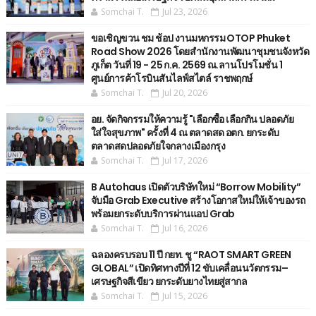
Somchai T.
Jul 23, 2026
ขอเชิญขวน ชม ช้อป งานมหกรรม OTOP Phuket
Road Show 2026 โดยสำนักงานพัฒนาชุมชนจังหวัด
ภูเก็ต วันที่ 19 - 25 ก.ค. 2569 ณ.ลานโปรโมชั่น 1
ศูนย์การค้าโรบินสันไลฟ์สไตล์ ราชพฤกษ์
Somchai T.
Jul 20, 2026
อย. จัดกิจกรรมให้ความรู้ "เลือกซื้อ เลือกกิน ปลอดภัย
ใส่ใจสุขภาพ" ครั้งที่ 4 ณ ตลาดสด อตก. ยกระดับ
ตลาดสดปลอดภัยใจกลางเมืองกรุง
Somchai T.
Jul 17, 2026
B Autohaus เปิดตัวบริษัทใหม่ “Borrow Mobility”
จับมือ Grab Executive สร้างโอกาสใหม่ให้เจ้าของรถ
พร้อมยกระดับบริการผ่านแอป Grab
Somchai T.
Jul 16, 2026
ฉลองครบรอบ 11 ปี กยท. ชู “RAOT SMART GREEN
GLOBAL” เปิดทิศทางปีที่ 12 ขับเคลื่อนนวัตกรรม–
เศรษฐกิจสีเขียว ยกระดับยางไทยสู่สากล
Somchai T.
Jul 15, 2026