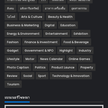
สังคม
อสังหาริมทรัพย์
อาหาร เครื่องดื่ม
อุตสาหกรรม
ไฮไลท์
Arts & Culture
Beauty & Health
Business & Marketing
Digital
Education
Energy & Environment
Entertainment
Exhibition
Fashion
Finance & Investment
Food & Beverage
Gadget
Government & NPO
Highlight
Industry
Lifestyle
Motor
News Calendar
Online Games
Photo Caption
Politics
Product Launce
Property
Review
Social
Sport
Technology & Innovation
Tourism
แบนเนอร์โฆษณา