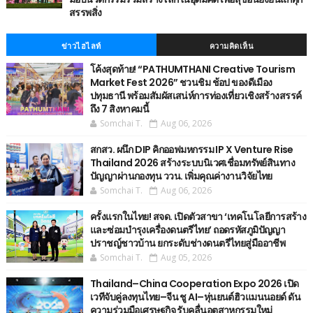
สรรพสิ่ง
ข่าวไฮไลท์
ความคิดเห็น
โค้งสุดท้าย! “PATHUMTHANI Creative Tourism
Market Fest 2026” ชวนชิม ช้อป ของดีเมือง
ปทุมธานี พร้อมสัมผัสเสน่ห์การท่องเที่ยวเชิงสร้างสรรค์
ถึง 7 สิงหาคมนี้
Somchai T.
Aug 06, 2026
สกสว. ผนึก DIP คิกออฟมหกรรม IP X Venture Rise
Thailand 2026 สร้างระบบนิเวศเชื่อมทรัพย์สินทาง
ปัญญาผ่านกองทุน ววน. เพิ่มคุณค่างานวิจัยไทย
Somchai T.
Aug 06, 2026
ครั้งแรกในไทย! สจด. เปิดตัวสาขา ‘เทคโนโลยีการสร้าง
และซ่อมบำรุงเครื่องดนตรีไทย’ ​ถอดรหัสภูมิปัญญา
ปราชญ์ชาวบ้าน ยกระดับช่างดนตรีไทยสู่มืออาชีพ
Somchai T.
Aug 05, 2026
Thailand–China Cooperation Expo 2026 เปิด
เวทีจับคู่ลงทุนไทย–จีน ชู AI–หุ่นยนต์ฮิวแมนนอยด์ ดัน
ความร่วมมือเศรษฐกิจ รับคลื่นอุตสาหกรรมใหม่