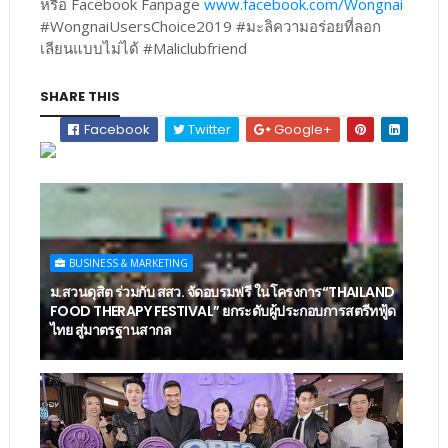
หรือ Facebook Fanpage
www.facebook.com/Wongnai
#WongnaiUsersChoice2019 #มะลิความอร่อยที่ลอก
เลียนแบบไม่ได้ #Maliclubfriend
SHARE THIS
Facebook
Twitter
Google+
BUSINESS & MARKETING
ม.สวนดุสิต ร่วมกับ สสว. จัดอบรมฟรี ในโครงการ“THAILAND
FOOD THERAPY FESTIVAL” ยกระดับผู้ประกอบการสตรีทฟู้ด
ไทย สู่มาตรฐานสากล