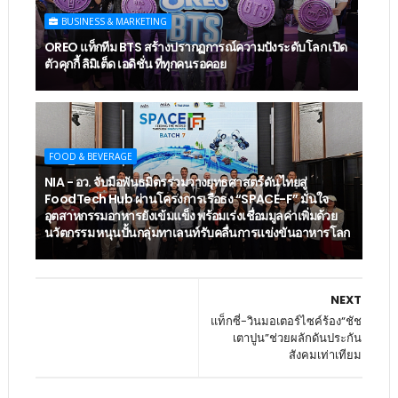
BUSINESS & MARKETING
OREO แท็กทีม BTS สร้างปรากฏการณ์ความปังระดับโลก เปิด
ตัวคุกกี้ ลิมิเต็ด เอดิชั่น ที่ทุกคนรอคอย
FOOD & BEVERAGE
NIA - อว. จับมือพันธมิตรร่วมวางยุทธศาสตร์ดันไทยสู่
FoodTech Hub ผ่านโครงการเรือธง “SPACE-F” มั่นใจ
อุตสาหกรรมอาหารยังเข้มแข็ง พร้อมเร่งเชื่อมมูลค่าเพิ่มด้วย
นวัตกรรม หนุนปั้นกลุ่มทาเลนท์รับคลื่นการแข่งขันอาหารโลก
NEXT
แท็กซี่-วินมอเตอร์ไซค์ร้อง“ชัช
เตาปูน”ช่วยผลักดันประกัน
สังคมเท่าเทียม