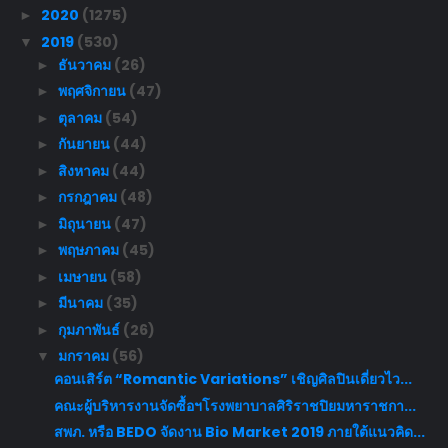
2020
(1275)
►
2019
(530)
▼
ธันวาคม
(26)
►
พฤศจิกายน
(47)
►
ตุลาคม
(54)
►
กันยายน
(44)
►
สิงหาคม
(44)
►
กรกฎาคม
(48)
►
มิถุนายน
(47)
►
พฤษภาคม
(45)
►
เมษายน
(58)
►
มีนาคม
(35)
►
กุมภาพันธ์
(26)
►
มกราคม
(56)
▼
คอนเสิร์ต “Romantic Variations” เชิญศิลปินเดี่ยวไว...
คณะผู้บริหารงานจัดซื้อฯโรงพยาบาลศิริราชปิยมหาราชกา...
สพภ. หรือ BEDO จัดงาน Bio Market 2019 ภายใต้แนวคิด...