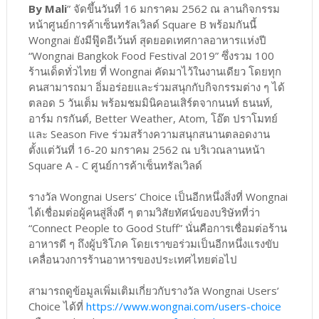
By Mali
” จัดขึ้นวันที่ 16 มกราคม 2562 ณ ลานกิจกรรม
หน้าศูนย์การค้าเซ็นทรัลเวิลด์ Square B พร้อมกันนี้
Wongnai ยังมีฟู๊ดอีเว้นท์ สุดยอดเทศกาลอาหารแห่งปี
“Wongnai Bangkok Food Festival 2019” ซึ่งรวม 100
ร้านเด็ดทั่วไทย ที่ Wongnai คัดมาไว้ในงานเดียว โดยทุก
คนสามารถมา อิ่มอร่อยและร่วมสนุกกับกิจกรรมต่าง ๆ ได้
ตลอด 5 วันเต็ม พร้อมชมมินิคอนเสิร์ตจากนนท์ ธนนท์,
อาร์ม กรกันต์, Better Weather, Atom, โอ๊ต ปราโมทย์
และ Season Five ร่วมสร้างความสนุกสนานตลอดงาน
ตั้งแต่วันที่ 16-20 มกราคม 2562 ณ บริเวณลานหน้า
Square A - C ศูนย์การค้าเซ็นทรัลเวิลด์
รางวัล Wongnai Users’ Choice เป็นอีกหนึ่งสิ่งที่ Wongnai
ได้เชื่อมต่อผู้คนสู่สิ่งดี ๆ ตามวิสัยทัศน์ของบริษัทที่ว่า
“Connect People to Good Stuff” นั่นคือการเชื่อมต่อร้าน
อาหารดี ๆ ถึงผู้บริโภค โดยเราขอร่วมเป็นอีกหนึ่งแรงขับ
เคลื่อนวงการร้านอาหารของประเทศไทยต่อไป
สามารถดูข้อมูลเพิ่มเติมเกี่ยวกับรางวัล Wongnai Users’
Choice ได้ที่
https://www.wongnai.com/users-choice