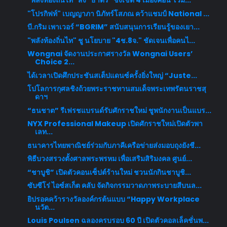
"พลังท้องถิ่นไท" ส่ง "ธาตรี" ชิงเขต 4 เมืองคอน โวม...
"โปรกิฟท์" เบญญาภา นิภัทร์โสภณ คว้าแชมป์ National ...
บี.กริม เพาเวอร์ “BGRIM” สนับสนุนการเรียนรู้ของเยา...
"พลังท้องถิ่นไท" ชู นโยบาย "4ช.8จ." ชัดเจนเพื่อคนไ...
Wongnai จัดงานประกาศรางวัล Wongnai Users’
Choice 2...
ได้เวลาเปิดศึกประชันสเต็ปแดนซ์ครั้งยิ่งใหญ่ “Juste...
โปโลการกุศลชิงถ้วยพระราชทานสมเด็จพระเทพรัตนราชสุ
ดาฯ
“ธนชาต” รีเฟรชแบรนด์รับศักราชใหม่ ชูพนักงานเป็นแบร...
NYX Professional Makeup เปิดศักราชใหม่เปิดตัวพา
เลท...
ธนาคารไทยพาณิชย์ร่วมกับภาคีเครือข่ายส่งมอบถุงยังชี...
พิธีบวงสรวงตั้งศาลพระพรหม เพื่อเสริมสิริมงคล ศูนย์...
“ชาบูชิ” เปิดตัวคอนเซ็ปต์ร้านใหม่ ชวนนักกินชาบูชิ...
ซับซีโร่ ไอซ์สเก็ต คลับ จัดกิจกรรมวาดภาพระบายสีบนล...
ยิปรอคคว้ารางวัลองค์กรต้นแบบ “Happy Workplace
นวัต...
Louis Poulsen ฉลองครบรอบ 60 ปี เปิดตัวคอลเล็คชั่นพ...