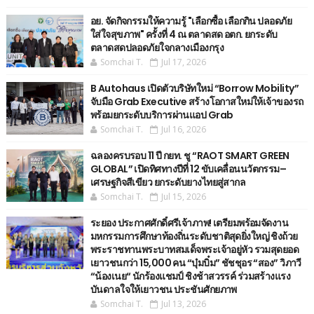
อย. จัดกิจกรรมให้ความรู้ "เลือกซื้อ เลือกกิน ปลอดภัย
ใส่ใจสุขภาพ" ครั้งที่ 4 ณ ตลาดสด อตก. ยกระดับ
ตลาดสดปลอดภัยใจกลางเมืองกรุง
Somchai T.
Jul 17, 2026
B Autohaus เปิดตัวบริษัทใหม่ “Borrow Mobility”
จับมือ Grab Executive สร้างโอกาสใหม่ให้เจ้าของรถ
พร้อมยกระดับบริการผ่านแอป Grab
Somchai T.
Jul 16, 2026
ฉลองครบรอบ 11 ปี กยท. ชู “RAOT SMART GREEN
GLOBAL” เปิดทิศทางปีที่ 12 ขับเคลื่อนนวัตกรรม–
เศรษฐกิจสีเขียว ยกระดับยางไทยสู่สากล
Somchai T.
Jul 15, 2026
ระยอง ประกาศศักดิ์ศรีเจ้าภาพ! เตรียมพร้อมจัดงาน
มหกรรมการศึกษาท้องถิ่นระดับชาติสุดยิ่งใหญ่ ชิงถ้วย
พระราชทานพระบาทสมเด็จพระเจ้าอยู่หัว รวมสุดยอด
เยาวชนกว่า 15,000 คน “บุ๋มบิ๋ม” ชัชชุอร “สอง” วิภาวี
“น้องเนย“ นักร้องแชมป์ ชิงช้าสวรรค์ ร่วมสร้างแรง
บันดาลใจให้เยาวชน ประชันศักยภาพ
Somchai T.
Jul 13, 2026