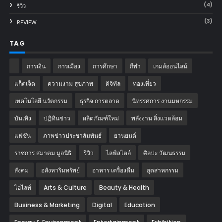
(4)
รีวิว
(3)
REVIEW
TAG
การเงิน
การเมือง
การศึกษา
กีฬา
เกมส์ออนไลน์
แก็ตเจ็ต
ความงาม สุขภาพ
ดิจิทัล
ท่องเที่ยว
เทคโนโลยี นวัตกรรม
ธุรกิจ การตลาด
นิทรรศการ งานมหกรรม
บันเทิง
ปฏิทินข่าว
ผลิตภัณฑ์ใหม่
พลังงาน สิ่งแวดล้อม
แฟชั่น
ภาพข่าวประชาสัมพันธ์
‎ยานยนต์‎
ราชการ สมาคม มูลนิธิ
รีวิว
ไลฟ์สไตล์
ศิลปะ วัฒนธรรม
สังคม
อสังหาริมทรัพย์
อาหาร เครื่องดื่ม
อุตสาหกรรม
ไฮไลท์
Arts & Culture
Beauty & Health
Business & Marketing
Digital
Education