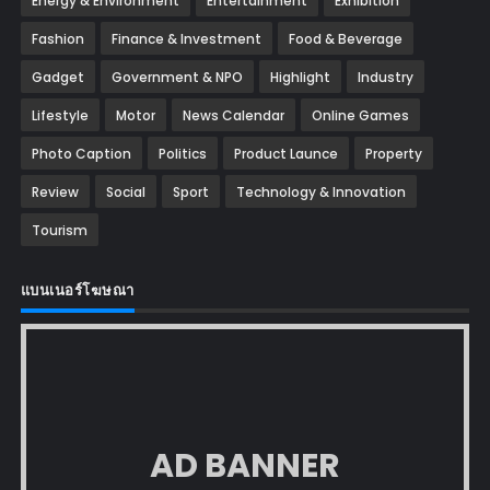
Energy & Environment
Entertainment
Exhibition
Fashion
Finance & Investment
Food & Beverage
Gadget
Government & NPO
Highlight
Industry
Lifestyle
Motor
News Calendar
Online Games
Photo Caption
Politics
Product Launce
Property
Review
Social
Sport
Technology & Innovation
Tourism
แบนเนอร์โฆษณา
AD BANNER