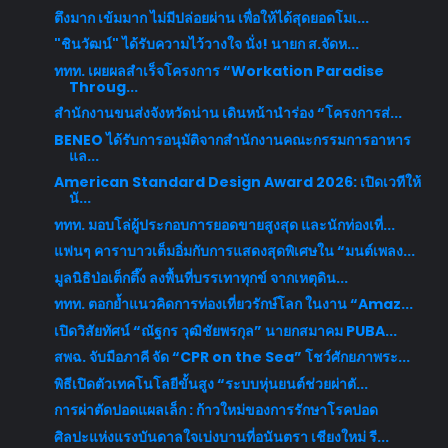
ตึงมาก เข้มมาก ไม่มีปล่อยผ่าน เพื่อให้ได้สุดยอดโมเ...
"ชินวัฒน์​" ได้รับความไว้วางใจ​ นั่ง! นายก​ ส.จัดห...
ททท. เผยผลสำเร็จโครงการ “Workation Paradise
Throug...
สำนักงานขนส่งจังหวัดน่าน เดินหน้านำร่อง “โครงการส่...
BENEO ได้รับการอนุมัติจากสำนักงานคณะกรรมการอาหาร
แล...
American Standard Design Award 2026: เปิดเวทีให้
นั...
ททท. มอบโล่ผู้ประกอบการยอดขายสูงสุด และนักท่องเที่...
แฟนๆ คาราบาวเต็มอิ่มกับการแสดงสุดพิเศษใน “มนต์เพลง...
มูลนิธิป่อเต็กตึ๊ง ลงพื้นที่บรรเทาทุกข์ จากเหตุดิน...
ททท. ตอกย้ำแนวคิดการท่องเที่ยวรักษ์โลก ในงาน “Amaz...
เปิดวิสัยทัศน์ “ณัฐกร วุฒิชัยพรกุล” นายกสมาคม PUBA...
สพฉ. จับมือภาคี จัด “CPR on the Sea” โชว์ศักยภาพระ...
พิธีเปิดตัวเทคโนโลยีขั้นสูง “ระบบหุ่นยนต์ช่วยผ่าตั...
การผ่าตัดปอดแผลเล็ก : ก้าวใหม่ของการรักษาโรคปอด
ศิลปะแห่งแรงบันดาลใจเบ่งบานที่อนันตรา เชียงใหม่ รี...