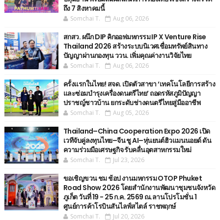
ถึง 7 สิงหาคมนี้
Somchai T.
Aug 06, 2026
สกสว. ผนึก DIP คิกออฟมหกรรม IP X Venture Rise
Thailand 2026 สร้างระบบนิเวศเชื่อมทรัพย์สินทาง
ปัญญาผ่านกองทุน ววน. เพิ่มคุณค่างานวิจัยไทย
Somchai T.
Aug 06, 2026
ครั้งแรกในไทย! สจด. เปิดตัวสาขา ‘เทคโนโลยีการสร้าง
และซ่อมบำรุงเครื่องดนตรีไทย’ ​ถอดรหัสภูมิปัญญา
ปราชญ์ชาวบ้าน ยกระดับช่างดนตรีไทยสู่มืออาชีพ
Somchai T.
Aug 05, 2026
Thailand–China Cooperation Expo 2026 เปิด
เวทีจับคู่ลงทุนไทย–จีน ชู AI–หุ่นยนต์ฮิวแมนนอยด์ ดัน
ความร่วมมือเศรษฐกิจ รับคลื่นอุตสาหกรรมใหม่
Somchai T.
Jul 23, 2026
ขอเชิญขวน ชม ช้อป งานมหกรรม OTOP Phuket
Road Show 2026 โดยสำนักงานพัฒนาชุมชนจังหวัด
ภูเก็ต วันที่ 19 - 25 ก.ค. 2569 ณ.ลานโปรโมชั่น 1
ศูนย์การค้าโรบินสันไลฟ์สไตล์ ราชพฤกษ์
Somchai T.
Jul 20, 2026