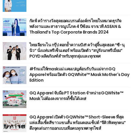
กัลฟ์ คว้ารางวัลสุดยอดแบรนด์องค์กรไทยในหมวดธุรกิจ
พลังงานและสาธารณูปโภค 4 ปีซ้อน จากเวที ASEAN &
Thailand’s Top Corporate Brands 2024
ไทยเจียระไน กรุ๊ป ตอกย้ำความปัง!! คว้าคู่จิ้นสุดฮอต “ซี-นุ
นิว” นั่งแท่นพรีเซ็นเตอร์ พร้อมเปิดตัว “สบู่รังนกพรีเมี่ยม”
POYD ผลิตภัณฑ์สำหรับทุกกลุ่มและทุกเพศ
#รักแม่ให้maskแม่ แคมเปญต้อนรับวันแม่จาก GQ
Apparel พร้อมเปิดตัว GQWhite™ Mask Mother's Day
Edition
GQ Apparel จับมือ PT Station จำหน่าย GQWhite™
Mask ไม่ต้องลงจากรถก็ซื้อได้เลย!
GQ Apparel เปิดตัว GQWhite™ Short-Sleeve ที่สุด
แห่งเสื้อเชิ้ตสีขาวแขนสั้น พร้อมคอนเซ็ปต์ “จีคิวฟิตทุกคน”
ดึงจุดเด่นการออกแบบเพื่อคนทุกเพศ ทุกไซส์