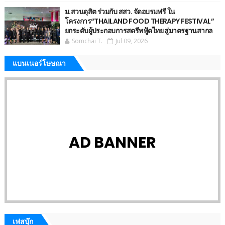
ม.สวนดุสิต ร่วมกับ สสว. จัดอบรมฟรี ใน
โครงการ“THAILAND FOOD THERAPY FESTIVAL”
ยกระดับผู้ประกอบการสตรีทฟู้ดไทย สู่มาตรฐานสากล
Somchai T.
Jul 09, 2026
แบนเนอร์โษษณา
AD BANNER
เฟสบุ๊ก