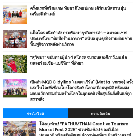
ครั้งแรกที่ศรีสะเกษ! ทีมชาติไทย ปะทะ เติร์กเมนิสถาน อุ่น
เครื่องฟีฟ่าเดย์
แม็คโคร ผนึกกำลัง กรมพัฒนาธุรกิจการค้า – สมาคมเชฟ
ประเทศไทย “ติดปีกร้านอาหาร” สนับสนุนธุรกิจรายย่อย ช่วย
ฟื้นฟูกิจการหลังผ่านวิกฤต
“สุวิชยา” ขยับตามผู้นำ 4 สโตรค จบรอบสองศึก“วีเมนส์ อ
เมเจอร์ เอเชีย-แปซิฟิก” ที่พัทยา
เปิดตัว MQDC Idyllias "เมตตาเวิร์ส" (Metta-verse) ครั้ง
แรกในโลกที่เชื่อมโยงโลกจริงกับโลกเสมือนทุกมิติ พร้อมส่ง
มอบนวัตกรรมร่วมสร้างโลกในอุดมคติ เพื่อสุขอันยั่งยืนแก่ทุก
สรรพสิ่ง
ข่าวไฮไลท์
ความคิดเห็น
โค้งสุดท้าย! “PATHUMTHANI Creative Tourism
Market Fest 2026” ชวนชิม ช้อป ของดีเมือง
ปทุมธานี พร้อมสัมผัสเสน่ห์การท่องเที่ยวเชิงสร้างสรรค์