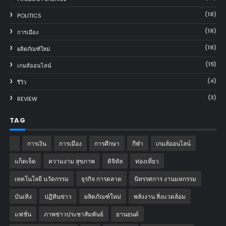
(18)
POLITICS
(18)
การเมือง
(18)
ผลิตภัณฑ์ใหม่
(15)
เกมส์ออนไลน์
(4)
รีวิว
(3)
REVIEW
TAG
การเงิน
การเมือง
การศึกษา
กีฬา
เกมส์ออนไลน์
แก็ตเจ็ต
ความงาม สุขภาพ
ดิจิทัล
ท่องเที่ยว
เทคโนโลยี นวัตกรรม
ธุรกิจ การตลาด
นิทรรศการ งานมหกรรม
บันเทิง
ปฏิทินข่าว
ผลิตภัณฑ์ใหม่
พลังงาน สิ่งแวดล้อม
แฟชั่น
ภาพข่าวประชาสัมพันธ์
‎ยานยนต์‎