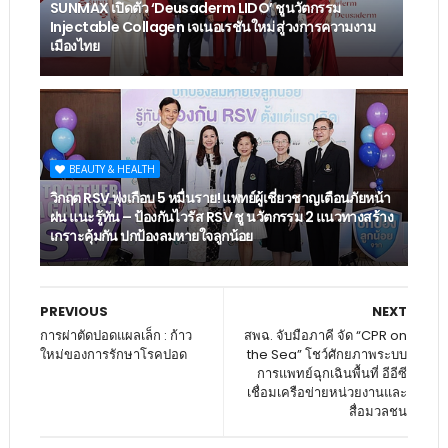
SUNMAX เปิดตัว ‘Deusaderm LIDO’ ชูนวัตกรรม
Injectable Collagen เจเนอเรชันใหม่ สู่วงการความงาม
เมืองไทย
BEAUTY & HEALTH
วิกฤต RSV พุ่งเกือบ 5 หมื่นราย! แพทย์ผู้เชี่ยวชาญเตือนภัยหน้า
ฝน แนะรู้ทัน – ป้องกันไวรัส RSV ชู นวัตกรรม 2 แนวทางสร้าง
เกราะคุ้มกัน ปกป้องลมหายใจลูกน้อย
PREVIOUS
NEXT
การผ่าตัดปอดแผลเล็ก : ก้าว
สพฉ. จับมือภาคี จัด “CPR on
ใหม่ของการรักษาโรคปอด
the Sea” โชว์ศักยภาพระบบ
การแพทย์ฉุกเฉินพื้นที่ อีอีซี
เชื่อมเครือข่ายหน่วยงานและ
สื่อมวลชน