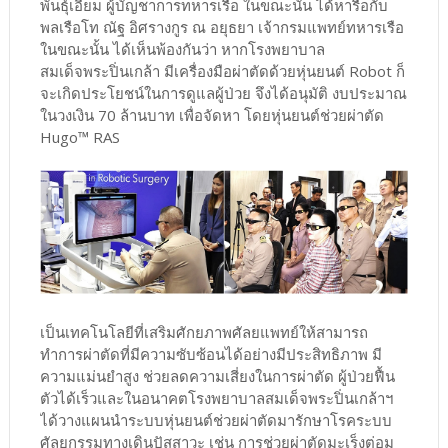
พันธุ์เอี่ยม ผู้บัญชาการทหารเรือ ในขณะนั้น ได้หารือกับ
พลเรือโท ณัฐ อิศรางกูร ณ อยุธยา เจ้ากรมแพทย์ทหารเรือ
ในขณะนั้น ได้เห็นพ้องกันว่า หากโรงพยาบาล
สมเด็จพระปิ่นเกล้า มีเครื่องมือผ่าตัดด้วยหุ่นยนต์ Robot ก็
จะเกิดประโยชน์ในการดูแลผู้ป่วย จึงได้อนุมัติ งบประมาณ
ในวงเงิน 70 ล้านบาท เพื่อจัดหา โดยหุ่นยนต์ช่วยผ่าตัด
Hugo™ RAS
เป็นเทคโนโลยีที่เสริมศักยภาพศัลยแพทย์ให้สามารถ
ทำการผ่าตัดที่มีความซับซ้อนได้อย่างมีประสิทธิภาพ มี
ความแม่นยำสูง ช่วยลดความเสี่ยงในการผ่าตัด ผู้ป่วยฟื้น
ตัวได้เร็วและในอนาคตโรงพยาบาลสมเด็จพระปิ่นเกล้าฯ
ได้วางแผนนำระบบหุ่นยนต์ช่วยผ่าตัดมารักษาโรคระบบ
ศัลยกรรมทางเดินปัสสาวะ เช่น การช่วยผ่าตัดมะเร็งต่อม