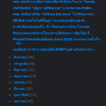
ททท. ตอกย้ำแนวคิดการท่องเที่ยวรักษ์โลก ในงาน “Amaz...
เปิดวิสัยทัศน์ “ณัฐกร วุฒิชัยพรกุล” นายกสมาคม PUBA...
สพฉ. จับมือภาคี จัด “CPR on the Sea” โชว์ศักยภาพระ...
พิธีเปิดตัวเทคโนโลยีขั้นสูง “ระบบหุ่นยนต์ช่วยผ่าตั...
การผ่าตัดปอดแผลเล็ก : ก้าวใหม่ของการรักษาโรคปอด
ศิลปะแห่งแรงบันดาลใจเบ่งบานที่อนันตรา เชียงใหม่ รี...
Phuket Parkland Music Fest 2025 ประสบความสำเร็จ
อย่...
กองบัญชาการตำรวจท่องเที่ยวจัดพิธีวันคล้ายวันสถาปนา...
สิงหาคม
(30)
►
กรกฎาคม
(19)
►
มิถุนายน
(32)
►
พฤษภาคม
(23)
►
เมษายน
(31)
►
มีนาคม
(32)
►
กุมภาพันธ์
(24)
►
มกราคม
(16)
►