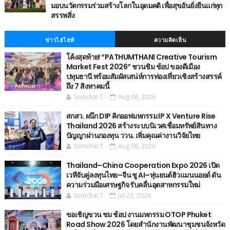
มอบนวัตกรรมร่วมสร้างโลกในอุดมคติ เพื่อสุขอันยั่งยืนแก่ทุก
สรรพสิ่ง
ข่าวไฮไลท์
ความคิดเห็น
โค้งสุดท้าย! “PATHUMTHANI Creative Tourism
Market Fest 2026” ชวนชิม ช้อป ของดีเมือง
ปทุมธานี พร้อมสัมผัสเสน่ห์การท่องเที่ยวเชิงสร้างสรรค์
ถึง 7 สิงหาคมนี้
Somchai T.
Aug 06, 2026
สกสว. ผนึก DIP คิกออฟมหกรรม IP X Venture Rise
Thailand 2026 สร้างระบบนิเวศเชื่อมทรัพย์สินทาง
ปัญญาผ่านกองทุน ววน. เพิ่มคุณค่างานวิจัยไทย
Somchai T.
Aug 06, 2026
Thailand–China Cooperation Expo 2026 เปิด
เวทีจับคู่ลงทุนไทย–จีน ชู AI–หุ่นยนต์ฮิวแมนนอยด์ ดัน
ความร่วมมือเศรษฐกิจ รับคลื่นอุตสาหกรรมใหม่
Somchai T.
Jul 23, 2026
ขอเชิญขวน ชม ช้อป งานมหกรรม OTOP Phuket
Road Show 2026 โดยสำนักงานพัฒนาชุมชนจังหวัด