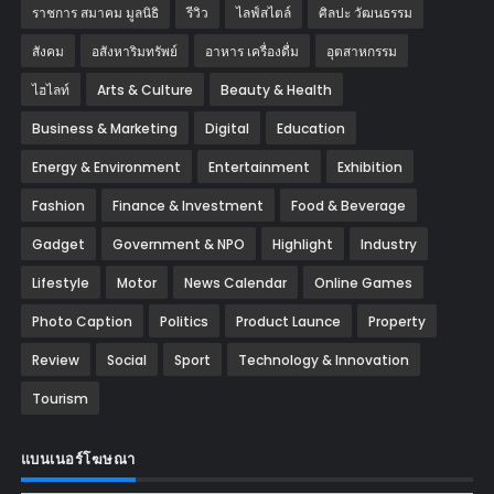
ราชการ สมาคม มูลนิธิ
รีวิว
ไลฟ์สไตล์
ศิลปะ วัฒนธรรม
สังคม
อสังหาริมทรัพย์
อาหาร เครื่องดื่ม
อุตสาหกรรม
ไฮไลท์
Arts & Culture
Beauty & Health
Business & Marketing
Digital
Education
Energy & Environment
Entertainment
Exhibition
Fashion
Finance & Investment
Food & Beverage
Gadget
Government & NPO
Highlight
Industry
Lifestyle
Motor
News Calendar
Online Games
Photo Caption
Politics
Product Launce
Property
Review
Social
Sport
Technology & Innovation
Tourism
แบนเนอร์โฆษณา