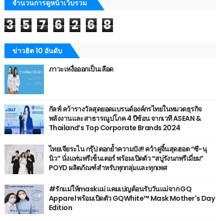
จำนวนการดูหน้าเว็บรวม
3
5
7
6
2
6
8
ข่าวฮิต 10 อันดับ
ภาวะเหงื่อออกเป็นเลือด
กัลฟ์ คว้ารางวัลสุดยอดแบรนด์องค์กรไทยในหมวดธุรกิจ
พลังงานและสาธารณูปโภค 4 ปีซ้อน จากเวที ASEAN &
Thailand’s Top Corporate Brands 2024
ไทยเจียระไน กรุ๊ป ตอกย้ำความปัง!! คว้าคู่จิ้นสุดฮอต “ซี-นุ
นิว” นั่งแท่นพรีเซ็นเตอร์ พร้อมเปิดตัว “สบู่รังนกพรีเมี่ยม”
POYD ผลิตภัณฑ์สำหรับทุกกลุ่มและทุกเพศ
#รักแม่ให้maskแม่ แคมเปญต้อนรับวันแม่จาก GQ
Apparel พร้อมเปิดตัว GQWhite™ Mask Mother's Day
Edition