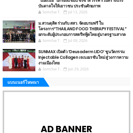
“น้องเนย“ นักร้องแชมป์ ชิงช้าสวรรค์ ร่วมสร้างแรง
บันดาลใจให้เยาวชน ประชันศักยภาพ
Somchai T.
Jul 13, 2026
ม.สวนดุสิต ร่วมกับ สสว. จัดอบรมฟรี ใน
โครงการ“THAILAND FOOD THERAPY FESTIVAL”
ยกระดับผู้ประกอบการสตรีทฟู้ดไทย สู่มาตรฐานสากล
Somchai T.
Jul 09, 2026
SUNMAX เปิดตัว ‘Deusaderm LIDO’ ชูนวัตกรรม
Injectable Collagen เจเนอเรชันใหม่ สู่วงการความ
งามเมืองไทย
Somchai T.
Jun 29, 2026
แบนเนอร์โษษณา
AD BANNER