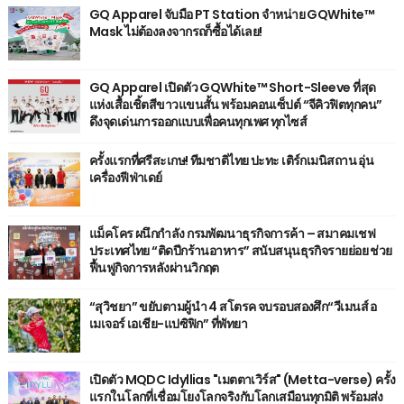
GQ Apparel จับมือ PT Station จำหน่าย GQWhite™
Mask ไม่ต้องลงจากรถก็ซื้อได้เลย!
GQ Apparel เปิดตัว GQWhite™ Short-Sleeve ที่สุด
แห่งเสื้อเชิ้ตสีขาวแขนสั้น พร้อมคอนเซ็ปต์ “จีคิวฟิตทุกคน”
ดึงจุดเด่นการออกแบบเพื่อคนทุกเพศ ทุกไซส์
ครั้งแรกที่ศรีสะเกษ! ทีมชาติไทย ปะทะ เติร์กเมนิสถาน อุ่น
เครื่องฟีฟ่าเดย์
แม็คโคร ผนึกกำลัง กรมพัฒนาธุรกิจการค้า – สมาคมเชฟ
ประเทศไทย “ติดปีกร้านอาหาร” สนับสนุนธุรกิจรายย่อย ช่วย
ฟื้นฟูกิจการหลังผ่านวิกฤต
“สุวิชยา” ขยับตามผู้นำ 4 สโตรค จบรอบสองศึก“วีเมนส์ อ
เมเจอร์ เอเชีย-แปซิฟิก” ที่พัทยา
เปิดตัว MQDC Idyllias "เมตตาเวิร์ส" (Metta-verse) ครั้ง
แรกในโลกที่เชื่อมโยงโลกจริงกับโลกเสมือนทุกมิติ พร้อมส่ง