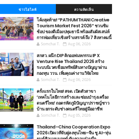
ข่าวไฮไลท์
ความคิดเห็น
โค้งสุดท้าย! “PATHUMTHANI Creative
Tourism Market Fest 2026” ชวนชิม
ช้อป ของดีเมืองปทุมธานี พร้อมสัมผัสเสน่ห์
การท่องเที่ยวเชิงสร้างสรรค์ ถึง 7 สิงหาคมนี้
Somchai T.
Aug 06, 2026
สกสว. ผนึก DIP คิกออฟมหกรรม IP X
Venture Rise Thailand 2026 สร้าง
ระบบนิเวศเชื่อมทรัพย์สินทางปัญญาผ่าน
กองทุน ววน. เพิ่มคุณค่างานวิจัยไทย
Somchai T.
Aug 06, 2026
ครั้งแรกในไทย! สจด. เปิดตัวสาขา
‘เทคโนโลยีการสร้างและซ่อมบำรุงเครื่อง
ดนตรีไทย’ ​ถอดรหัสภูมิปัญญาปราชญ์ชาว
บ้าน ยกระดับช่างดนตรีไทยสู่มืออาชีพ
Somchai T.
Aug 05, 2026
Thailand–China Cooperation Expo
2026 เปิดเวทีจับคู่ลงทุนไทย–จีน ชู AI–หุ่น
ยนต์ฮิวแมนนอยด์ ดันความร่วมมือ