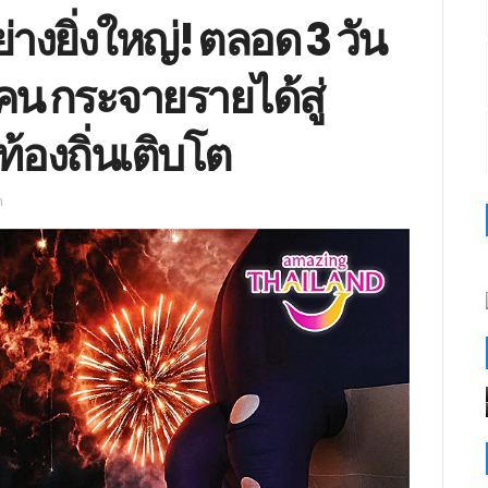
งยิ่งใหญ่! ตลอด 3 วัน
คน กระจายรายได้สู่
้องถิ่นเติบโต
m