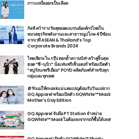
ภาวะเหงื่อออกเป็นเลือด
กัลฟ์ คว้ารางวัลสุดยอดแบรนด์องค์กรไทยใน
หมวดธุรกิจพลังงานและสาธารณูปโภค 4 ปีซ้อน
จากเวที ASEAN & Thailand’s Top
Corporate Brands 2024
ไทยเจียระไน กรุ๊ป ตอกย้ำความปัง!! คว้าคู่จิ้นสุด
ฮอต “ซี-นุนิว” นั่งแท่นพรีเซ็นเตอร์ พร้อมเปิดตัว
“สบู่รังนกพรีเมี่ยม” POYD ผลิตภัณฑ์สำหรับทุก
กลุ่มและทุกเพศ
#รักแม่ให้maskแม่ แคมเปญต้อนรับวันแม่จาก
GQ Apparel พร้อมเปิดตัว GQWhite™ Mask
Mother's Day Edition
GQ Apparel จับมือ PT Station จำหน่าย
GQWhite™ Mask ไม่ต้องลงจากรถก็ซื้อได้เลย!
GQ Apparel เปิดตัว GQWhite™ Short-