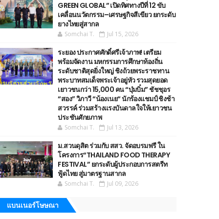
GREEN GLOBAL” เปิดทิศทางปีที่ 12 ขับ
เคลื่อนนวัตกรรม–เศรษฐกิจสีเขียว ยกระดับ
ยางไทยสู่สากล
Somchai T.
Jul 15, 2026
ระยอง ประกาศศักดิ์ศรีเจ้าภาพ! เตรียม
พร้อมจัดงาน มหกรรมการศึกษาท้องถิ่น
ระดับชาติสุดยิ่งใหญ่ ชิงถ้วยพระราชทาน
พระบาทสมเด็จพระเจ้าอยู่หัว รวมสุดยอด
เยาวชนกว่า 15,000 คน “บุ๋มบิ๋ม” ชัชชุอร
“สอง” วิภาวี “น้องเนย“ นักร้องแชมป์ ชิงช้า
สวรรค์ ร่วมสร้างแรงบันดาลใจให้เยาวชน
ประชันศักยภาพ
Somchai T.
Jul 13, 2026
ม.สวนดุสิต ร่วมกับ สสว. จัดอบรมฟรี ใน
โครงการ“THAILAND FOOD THERAPY
FESTIVAL” ยกระดับผู้ประกอบการสตรีท
ฟู้ดไทย สู่มาตรฐานสากล
Somchai T.
Jul 09, 2026
แบนเนอร์โษษณา