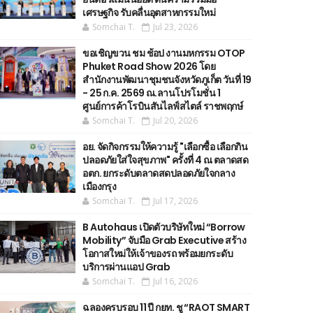
เศรษฐกิจ รับคลื่นอุตสาหกรรมใหม่
Somchai T.
Jul 23, 2026
ขอเชิญขวน ชม ช้อป งานมหกรรม OTOP
Phuket Road Show 2026 โดย
สำนักงานพัฒนาชุมชนจังหวัดภูเก็ต วันที่ 19
- 25 ก.ค. 2569 ณ.ลานโปรโมชั่น 1
ศูนย์การค้าโรบินสันไลฟ์สไตล์ ราชพฤกษ์
Somchai T.
Jul 20, 2026
อย. จัดกิจกรรมให้ความรู้ "เลือกซื้อ เลือกกิน
ปลอดภัยใส่ใจสุขภาพ" ครั้งที่ 4 ณ ตลาดสด
อตก. ยกระดับตลาดสดปลอดภัยใจกลาง
เมืองกรุง
Somchai T.
Jul 17, 2026
B Autohaus เปิดตัวบริษัทใหม่ “Borrow
Mobility” จับมือ Grab Executive สร้าง
โอกาสใหม่ให้เจ้าของรถ พร้อมยกระดับ
บริการผ่านแอป Grab
Somchai T.
Jul 16, 2026
ฉลองครบรอบ 11 ปี กยท. ชู “RAOT SMART