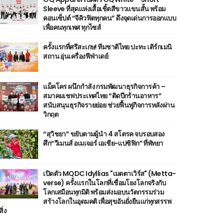
Sleeve ที่สุดแห่งเสื้อเชิ้ตสีขาวแขนสั้น พร้อม
คอนเซ็ปต์ “จีคิวฟิตทุกคน” ดึงจุดเด่นการออกแบบ
เพื่อคนทุกเพศ ทุกไซส์
ครั้งแรกที่ศรีสะเกษ! ทีมชาติไทย ปะทะ เติร์กเมนิ
สถาน อุ่นเครื่องฟีฟ่าเดย์
แม็คโคร ผนึกกำลัง กรมพัฒนาธุรกิจการค้า –
สมาคมเชฟประเทศไทย “ติดปีกร้านอาหาร”
สนับสนุนธุรกิจรายย่อย ช่วยฟื้นฟูกิจการหลังผ่าน
วิกฤต
“สุวิชยา” ขยับตามผู้นำ 4 สโตรค จบรอบสอง
ศึก“วีเมนส์ อเมเจอร์ เอเชีย-แปซิฟิก” ที่พัทยา
เปิดตัว MQDC Idyllias "เมตตาเวิร์ส" (Metta-
verse) ครั้งแรกในโลกที่เชื่อมโยงโลกจริงกับ
โลกเสมือนทุกมิติ พร้อมส่งมอบนวัตกรรมร่วม
สร้างโลกในอุดมคติ เพื่อสุขอันยั่งยืนแก่ทุกสรรพ
สิ่ง