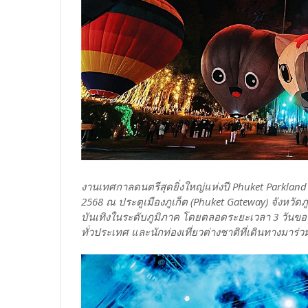
งานเทศกาลดนตรีสุดยิ่งใหญ่แห่งปี Phuket Parkland Mu
2568 ณ ประตูเมืองภูเก็ต (Phuket Gateway) จังหวัดภ
บันเทิงในระดับภูมิภาค โดยตลอดระยะเวลา 3 วันของ
ทั่วประเทศ และนักท่องเที่ยวต่างชาติที่เดินทาง