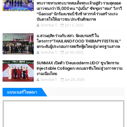
พระราชทานพระบาทสมเด็จพระเจ้าอยู่หัว รวมสุดยอด
เยาวชนกว่า 15,000 คน “บุ๋มบิ๋ม” ชัชชุอร “สอง” วิภาวี
“น้องเนย“ นักร้องแชมป์ ชิงช้าสวรรค์ ร่วมสร้างแรง
บันดาลใจให้เยาวชน ประชันศักยภาพ
Somchai T.
Jul 13, 2026
ม.สวนดุสิต ร่วมกับ สสว. จัดอบรมฟรี ใน
โครงการ“THAILAND FOOD THERAPY FESTIVAL”
ยกระดับผู้ประกอบการสตรีทฟู้ดไทย สู่มาตรฐานสากล
Somchai T.
Jul 09, 2026
SUNMAX เปิดตัว ‘Deusaderm LIDO’ ชูนวัตกรรม
Injectable Collagen เจเนอเรชันใหม่ สู่วงการความ
งามเมืองไทย
Somchai T.
Jun 29, 2026
แบนเนอร์โษษณา