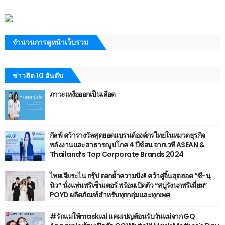
จำนวนการดูหน้าเว็บรวม
ข่าวฮิต 10 อันดับ
ภาวะเหงื่อออกเป็นเลือด
กัลฟ์ คว้ารางวัลสุดยอดแบรนด์องค์กรไทยในหมวดธุรกิจ
พลังงานและสาธารณูปโภค 4 ปีซ้อน จากเวที ASEAN &
Thailand’s Top Corporate Brands 2024
ไทยเจียระไน กรุ๊ป ตอกย้ำความปัง!! คว้าคู่จิ้นสุดฮอต “ซี-นุ
นิว” นั่งแท่นพรีเซ็นเตอร์ พร้อมเปิดตัว “สบู่รังนกพรีเมี่ยม”
POYD ผลิตภัณฑ์สำหรับทุกกลุ่มและทุกเพศ
#รักแม่ให้maskแม่ แคมเปญต้อนรับวันแม่จาก GQ