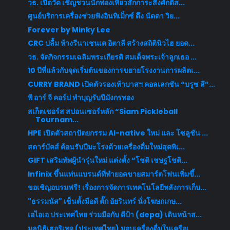
วธ. เปิดวัด เชิญชวนนักท่องเที่ยวสักการะสิ่งศักดิ์ส...
ศูนย์บริการเครื่องช่วยฟังอินทิเม็กซ์ ดึง นัดดา วิย...
Forever by Minky Lee
CRC ปลื้ม ห้างรีนาเชนเต อิตาลี สร้างสถิตินิวไฮ ยอด...
วธ. จัดกิจกรรมเฉลิมพระเกียรติ สมเด็จพระเจ้าลูกเธอ ...
10 ปีที่แล้วกับจุดเริ่มต้นของการขยายโรงงานการผลิตเ...
CURRY BRAND เปิดตัวรองเท้าบาสฯ คอลเลกชัน “บรูซ ลี”...
พี อาร์ จี คอร์ป ทำบุญรับปีมังกรทอง
สเก็ตเชอร์ส สปอนเซอร์หลัก “Siam Pickleball
Tournam...
HPE เปิดตัวสถาปัตยกรรม AI-native ใหม่ และ โซลูชัน ...
สตาร์บัคส์ ต้อนรับปีมะโรงด้วยเครื่องดื่มใหม่สุดพิเ...
GIFT เสริมทัพผู้นำรุ่นใหม่ แต่งตั้ง “โชติ เชษฐโชติ...
Infinix ขึ้นแท่นแบรนด์ที่ทำยอดขายสมาร์ตโฟนเพิ่มขึ้...
ขอเชิญอบรมฟรี! เรื่องการจัดการเทคโนโลยีหลังการเก็บ...
"ธรรมนัส" เซ็นตั้งมือดี ตั๊ก อัยรินทร์ นั่งโฆษกเกษ...
เอไอเอ ประเทศไทย ร่วมมือกับ ดีป้า (depa) เดินหน้าส...
มูลนิธิเฮอริเทจ (ประเทศไทย) มอบเครื่องดื่มในเครือเ...