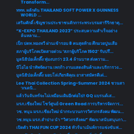
Transform...
ททท. ผลักดัน THAILAND SOFT POWER X GUINNESS
WORLD ...
เสริมศักดิ์ เชิญชวนประชาชนสักการะพระบรมสารีริกธาตุ...
“K-EXPO THAILAND 2023” ประสบความสำเร็จอย่าง
ล้นหลาม...
เป็ก ปตท.ทองทวี ผ่านเข้ารอบ 8 คนสุดท้าย ศึกมวยปูนเสือ
สภาผู้บริโภคเปิดสายด่วน ‘สภาผู้บริโภค 1502’ รับปรึ...
มูลนิธิป่อเต็กตึ๊ง ทุ่มงบกว่า 23.4 ล้านบาท ส่งความ...
บีโอไอ นำทัพจัดงาน เทกก้า งานแสดงสินค้าและบริการวง...
มูลนิธิป่อเต็กตึ๊ง มอบโล่เกียรติคุณ อาสาสมัครดีเด่...
Lee Thai Collection Spring-Summer 2024 ชวนสา
วกเดนิ...
แล้ววันจันทร์จะไม่เหมือนเดิมอีกต่อไป! GQ แบรนด์เส...
มรภ.เชียงใหม่ โชว์ศูนย์ Green Road การบริหารจัดการ...
วช. หนุน มรภ.เชียงใหม่ นำกระบวนการวิศวกรสังคม พัฒน...
วช.หนุน มรภ.ลำปาง นำ “วิศวกรสังคม” พัฒนาสนับสนุนกา...
เปิดตัว THAI FUN CUP 2024 ทัวร์นาเม้นท์การแข่งขันฟ...