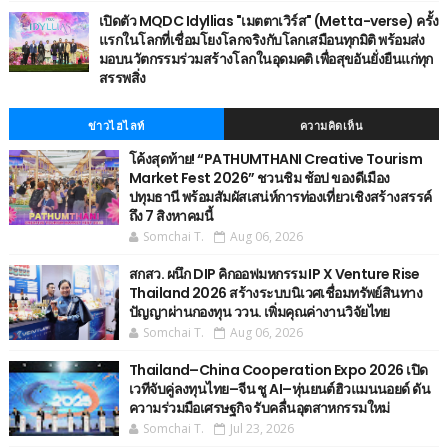
เปิดตัว MQDC Idyllias "เมตตาเวิร์ส" (Metta-verse) ครั้ง
แรกในโลกที่เชื่อมโยงโลกจริงกับโลกเสมือนทุกมิติ พร้อมส่ง
มอบนวัตกรรมร่วมสร้างโลกในอุดมคติ เพื่อสุขอันยั่งยืนแก่ทุก
สรรพสิ่ง
ข่าวไฮไลท์
ความคิดเห็น
โค้งสุดท้าย! “PATHUMTHANI Creative Tourism
Market Fest 2026” ชวนชิม ช้อป ของดีเมือง
ปทุมธานี พร้อมสัมผัสเสน่ห์การท่องเที่ยวเชิงสร้างสรรค์
ถึง 7 สิงหาคมนี้
Somchai T.
Aug 06, 2026
สกสว. ผนึก DIP คิกออฟมหกรรม IP X Venture Rise
Thailand 2026 สร้างระบบนิเวศเชื่อมทรัพย์สินทาง
ปัญญาผ่านกองทุน ววน. เพิ่มคุณค่างานวิจัยไทย
Somchai T.
Aug 06, 2026
Thailand–China Cooperation Expo 2026 เปิด
เวทีจับคู่ลงทุนไทย–จีน ชู AI–หุ่นยนต์ฮิวแมนนอยด์ ดัน
ความร่วมมือเศรษฐกิจ รับคลื่นอุตสาหกรรมใหม่
Somchai T.
Jul 23, 2026