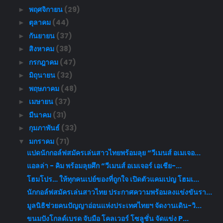
พฤศจิกายน
(29)
►
ตุลาคม
(44)
►
กันยายน
(37)
►
สิงหาคม
(38)
►
กรกฎาคม
(47)
►
มิถุนายน
(32)
►
พฤษภาคม
(48)
►
เมษายน
(37)
►
มีนาคม
(31)
►
กุมภาพันธ์
(33)
►
มกราคม
(71)
▼
แปดนักกอล์ฟสมัครเล่นสาวไทยพร้อมลุย “วีเมนส์ อเมเจอ...
แอลล่า - คิม พร้อมลุยศึก “วีเมนส์ อเมเจอร์ เอเชีย-...
โฮมโปร… ให้ทุกคนเปย์ของที่ถูกใจ เปิดตัวแคมเปญ โฮมเ...
นักกอล์ฟสมัครเล่นสาวไทย ประกาศความพร้อมลงแข่งขันรา...
มูลนิธิช่วยคนปัญญาอ่อนแห่งประเทศไทยฯ จัดงานเดิน-วิ...
ขนมปังโกลด์เบรด จับมือ โคลเวอร์ โซลูชั่น จัดแข่ง P...