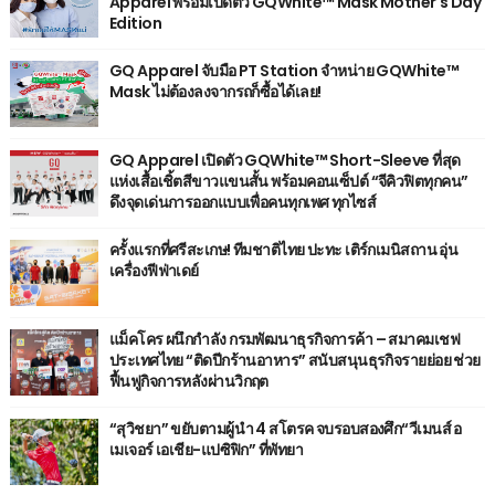
Apparel พร้อมเปิดตัว GQWhite™ Mask Mother's Day
Edition
GQ Apparel จับมือ PT Station จำหน่าย GQWhite™
Mask ไม่ต้องลงจากรถก็ซื้อได้เลย!
GQ Apparel เปิดตัว GQWhite™ Short-Sleeve ที่สุด
แห่งเสื้อเชิ้ตสีขาวแขนสั้น พร้อมคอนเซ็ปต์ “จีคิวฟิตทุกคน”
ดึงจุดเด่นการออกแบบเพื่อคนทุกเพศ ทุกไซส์
ครั้งแรกที่ศรีสะเกษ! ทีมชาติไทย ปะทะ เติร์กเมนิสถาน อุ่น
เครื่องฟีฟ่าเดย์
แม็คโคร ผนึกกำลัง กรมพัฒนาธุรกิจการค้า – สมาคมเชฟ
ประเทศไทย “ติดปีกร้านอาหาร” สนับสนุนธุรกิจรายย่อย ช่วย
ฟื้นฟูกิจการหลังผ่านวิกฤต
“สุวิชยา” ขยับตามผู้นำ 4 สโตรค จบรอบสองศึก“วีเมนส์ อ
เมเจอร์ เอเชีย-แปซิฟิก” ที่พัทยา