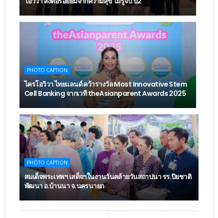
โอวิวา ส่งต่อรอยยิ้มจากความสุข ไม่รู้จบ ปี2
PHOTO CAPTION
ไครโอวิวา ไทยแลนด์ คว้ารางวัล Most Innovative Stem
Cell Banking จากเวที theAsianparent Awards 2025
PHOTO CAPTION
สมเด็จพระเทพฯ เสด็จฯในงานวันคล้ายวันสถาปนา รร.ปิยชาติ
พัฒนา อ.บ้านนา จ.นครนายก