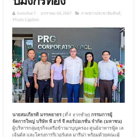
ปีมังกรทอง
Somchai T.
มกราคม 04, 2567
ภาพข่าวประชาสัมพันธ์
,
Photo Caption
นายสมเกียรติ มรรคยาธร
(
ที่ 4 จากซ้าย
)
กรรมการผู้
จัดการใหญ่ บริษัท พี อาร์ จี คอร์ปอเรชั่น จำกัด (มหาชน)
ผู้บริหารกลุ่มธุรกิจเครือข้าวมาบุญครอง ศูนย์อาหารฟู้ด เล
เจ้นด์ส และโครงการริเวอร์เดล มารีน่า พร้อมด้วยคณะผู้