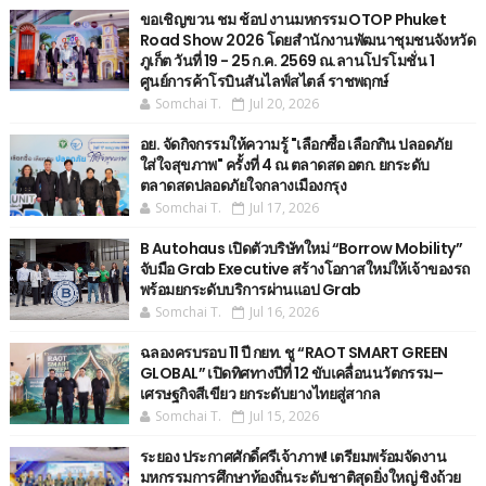
ขอเชิญขวน ชม ช้อป งานมหกรรม OTOP Phuket
Road Show 2026 โดยสำนักงานพัฒนาชุมชนจังหวัด
ภูเก็ต วันที่ 19 - 25 ก.ค. 2569 ณ.ลานโปรโมชั่น 1
ศูนย์การค้าโรบินสันไลฟ์สไตล์ ราชพฤกษ์
Somchai T.
Jul 20, 2026
อย. จัดกิจกรรมให้ความรู้ "เลือกซื้อ เลือกกิน ปลอดภัย
ใส่ใจสุขภาพ" ครั้งที่ 4 ณ ตลาดสด อตก. ยกระดับ
ตลาดสดปลอดภัยใจกลางเมืองกรุง
Somchai T.
Jul 17, 2026
B Autohaus เปิดตัวบริษัทใหม่ “Borrow Mobility”
จับมือ Grab Executive สร้างโอกาสใหม่ให้เจ้าของรถ
พร้อมยกระดับบริการผ่านแอป Grab
Somchai T.
Jul 16, 2026
ฉลองครบรอบ 11 ปี กยท. ชู “RAOT SMART GREEN
GLOBAL” เปิดทิศทางปีที่ 12 ขับเคลื่อนนวัตกรรม–
เศรษฐกิจสีเขียว ยกระดับยางไทยสู่สากล
Somchai T.
Jul 15, 2026
ระยอง ประกาศศักดิ์ศรีเจ้าภาพ! เตรียมพร้อมจัดงาน
มหกรรมการศึกษาท้องถิ่นระดับชาติสุดยิ่งใหญ่ ชิงถ้วย