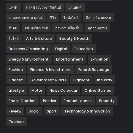
แฟชั่น
ภาพข่าวประชาสัมพันธ์
‎ยานยนต์‎
ราชการ สมาคม มูลนิธิ
รีวิว
ไลฟ์สไตล์
ศิลปะ วัฒนธรรม
สังคม
อสังหาริมทรัพย์
อาหาร เครื่องดื่ม
อุตสาหกรรม
ไฮไลท์
Arts & Culture
Beauty & Health
Business & Marketing
Digital
Education
Energy & Environment
Entertainment
Exhibition
Fashion
Finance & Investment
Food & Beverage
Gadget
Government & NPO
Highlight
Industry
Lifestyle
Motor
News Calendar
Online Games
Photo Caption
Politics
Product Launce
Property
Review
Social
Sport
Technology & Innovation
Tourism