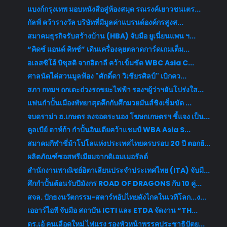
แบงก์กรุงเทพ มอบหนังสือสู่ห้องสมุด รณรงค์เยาวชนเตร...
กัลฟ์ คว้ารางวัล บริษัทที่มีมูลค่าแบรนด์องค์กรสูงส...
สมาคมธุรกิจรับสร้างบ้าน (HBA) จับมือ ยูเนี่ยนแพน ฯ...
“คิดซ์ แอนด์ คิทซ์” เดินเครื่องลุยตลาดการ์ดเกมเต็ม...
อเลสซิโอ้ บิซุสติ จากอิตาลี คว้าเข็มขัด WBC Asia C...
ศาลนัดไต่สวนมูลฟ้อง "ศักดิ์ดา วิเชียรศิลป์" เบิกคว...
สภา กทมฯ ถกเตะถ่วงรถขยะไฟฟ้า รองฯผู้ว่าฯยันโปร่งใส...
แฟนกำปั้นเมืองพัทยาสุดคึกกับศึกมวยมันส์ชิงเข็มขัด ...
จบดราม่า ฮ.เกษตร ลงจอดระนอง โฆษกเกษตรฯ ชี้แจง เป็น...
คูลเบีย์ ดาห์ก้า กำปั้นอินเดียคว้าแชมป์ WBA Asia S...
สมาคมกีฬาขี่ม้าโปโลแห่งประเทศไทยครบรอบ 20 ปี ตอกย้...
ผลิตภัณฑ์ซอสพรีเมียมจากดิเอมเมอรัลด์
สำนักงานพาณิชย์อิตาเลียนประจำประเทศไทย (ITA) จับมื...
ศึกกำปั้นต้อนรับปีมังกร ROAD OF DRAGONS กับ 10 คู่...
สจล. ปักธงนวัตกรรม-สตาร์ทอัปไทยดังไกลในเวทีโลก...ง...
เออาร์ไอพี จับมือ สถาบัน ICTI และ ETDA จัดงาน “TH...
ดร.เอ้ คนเลือดใหม่ ไฟแรง รองหัวหน้าพรรคประชาธิปัตย...