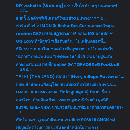
DIY website [Weblog] สร้างเว็บไซค์ง่าย ๆ บนแพลทฟ
อร...
แม็กกี้ เปิดตัวพรีเซ็นเตอร์ใหม่อย่างเป็นทางการ “เบ...
ฟาร์ม เอ็กซ์โป MOU จับมือพันธมิตร ดันงานเกษตรใหญ่ค...
realme C67 เตรียมปฏิวัติวงการ! กล้อง 108 ล้านพิกเซ...
GQ Easy ท้าพิสูจน์ “เสื้อดับกลิ่น” ไม่เหม็นตลอดทั้...
ซีพีแรม ชวนคนไทย “ลดมัน เพื่อสุขภาพ” บริโภคอย่างไร...
"นิติกร" ต้อนคะแนน "เพชรตะวัน" ลิ่ว 8 คน มวยปูนเสือ
คิกออฟสนามแรก! ศึกฟุตบอล GATORADE 5v5 Football
202...
TAI HE (THAILAND) เปิดตัว “Glory Village Pattaya” ...
ททท. สำนักงานพิษณุโลก ชวนท่องเที่ยววิสาหกิจชุมชนน้...
OASIS HEALING ASIA เปิดตัวศูนย์ดูแลผู้ป่วยมะเร็งแบ...
มหาวิทยาลัยมหิดล วิทยาเขตกาญจนบุรี ร่วมกับ มูลนิธิ...
สมาคม อบต.-NIDA ชวนร่วมสัมมนาพัฒนาศักยภาพบุคลากร-
เ...
เปิดใจ 'เดช-ภูวดล' ตัวแทนแชมป์เก่า POWER SNCK หลั...
เชิญสมัครร่วมการแข่งขันลดน้ำหนักในรายการ