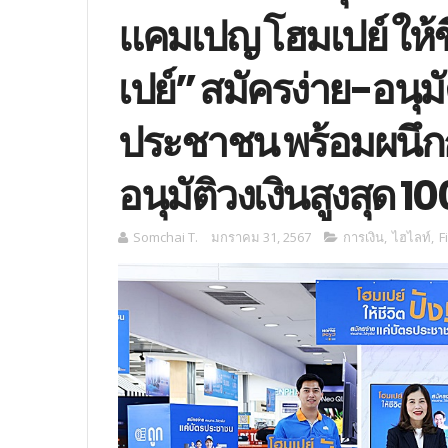
แคมเปญ โฮมเปย์ ให้ชีว
เปย์” สมัครง่าย-อนุมั
ประชาชน พร้อมผนึกกำ
อนุมัติวงเงินสูงสุด 
Somchai T.
มกราคม 31, 2567
การเงิน
,
ไฮไลท์
,
F