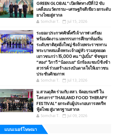
GREEN GLOBAL” เปิดทิศทางปีที่ 12 ขับ
เคลื่อนนวัตกรรม–เศรษฐกิจสีเขียว ยกระดับ
ยางไทยสู่สากล
Somchai T.
Jul 15, 2026
ระยอง ประกาศศักดิ์ศรีเจ้าภาพ! เตรียม
พร้อมจัดงาน มหกรรมการศึกษาท้องถิ่น
ระดับชาติสุดยิ่งใหญ่ ชิงถ้วยพระราชทาน
พระบาทสมเด็จพระเจ้าอยู่หัว รวมสุดยอด
เยาวชนกว่า 15,000 คน “บุ๋มบิ๋ม” ชัชชุอร
“สอง” วิภาวี “น้องเนย“ นักร้องแชมป์ ชิงช้า
สวรรค์ ร่วมสร้างแรงบันดาลใจให้เยาวชน
ประชันศักยภาพ
Somchai T.
Jul 13, 2026
ม.สวนดุสิต ร่วมกับ สสว. จัดอบรมฟรี ใน
โครงการ“THAILAND FOOD THERAPY
FESTIVAL” ยกระดับผู้ประกอบการสตรีท
ฟู้ดไทย สู่มาตรฐานสากล
Somchai T.
Jul 09, 2026
แบนเนอร์โษษณา