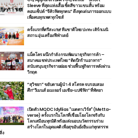
Sleeve ที่สุดแห่งเสื้อเชิ้ตสีขาวแขนสั้น พร้อม
คอนเซ็ปต์ “จีคิวฟิตทุกคน” ดึงจุดเด่นการออกแบบ
เพื่อคนทุกเพศ ทุกไซส์
ครั้งแรกที่ศรีสะเกษ! ทีมชาติไทย ปะทะ เติร์กเมนิ
สถาน อุ่นเครื่องฟีฟ่าเดย์
แม็คโคร ผนึกกำลัง กรมพัฒนาธุรกิจการค้า –
สมาคมเชฟประเทศไทย “ติดปีกร้านอาหาร”
สนับสนุนธุรกิจรายย่อย ช่วยฟื้นฟูกิจการหลังผ่าน
วิกฤต
“สุวิชยา” ขยับตามผู้นำ 4 สโตรค จบรอบสอง
ศึก“วีเมนส์ อเมเจอร์ เอเชีย-แปซิฟิก” ที่พัทยา
เปิดตัว MQDC Idyllias "เมตตาเวิร์ส" (Metta-
verse) ครั้งแรกในโลกที่เชื่อมโยงโลกจริงกับ
โลกเสมือนทุกมิติ พร้อมส่งมอบนวัตกรรมร่วม
สร้างโลกในอุดมคติ เพื่อสุขอันยั่งยืนแก่ทุกสรรพ
สิ่ง