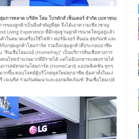
กลุ่มการตลาด บริษัท โฮม โปรดักส์ เซ็นเตอร์ จำกัด (มหาชน)
รของลูกค้าเป็นสิ่งสำคัญที่สุด จึงได้เอาความเชี่ยวชาญ
d Living Experience ที่มีกลุ่มฐานลูกค้าขนาดใหญ่อยู่แล้ว
นค้าในหมวดเครื่องใช้ไฟฟ้า ฟอร์นิเจอร์ ที่นอน สุขภัณฑ์ และ
ับกลุ่มลูกค้าโฮมการ์ด รวมถึงกลุ่มลูกค้าที่ประกอบอาชีพ
ับ “สินเชื่อโฮมเปย์ (HomePay)” เป็นบริการสินเชื่อทางการ
ยของคนไทยจำนวนมากที่มีรายได้ แต่ไม่มีเอกสารแสดงรายได้
 ในการสมัครผ่านโฮมการ์ด (HomeCard) แอปพลิเคชั่น ทุกๆ
มากขึ้น ตอบโจทย์ผู้บริโภคยุคใหม่ทุกอาชีพ คุ้มค่าทั้งในแง่
รี เจเนซิส ร่วมกันพัฒนาและออกผลิตภัณฑ์ ‘สินเชื่อโฮมเปย์