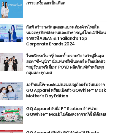
ภาวะเหงื่อออกเป็นเลือด
กัลฟ์ คว้ารางวัลสุดยอดแบรนด์องค์กรไทยใน
หมวดธุรกิจพลังงานและสาธารณูปโภค 4 ปีซ้อน
จากเวที ASEAN & Thailand’s Top
Corporate Brands 2024
ไทยเจียระไน กรุ๊ป ตอกย้ำความปัง!! คว้าคู่จิ้นสุด
ฮอต “ซี-นุนิว” นั่งแท่นพรีเซ็นเตอร์ พร้อมเปิดตัว
“สบู่รังนกพรีเมี่ยม” POYD ผลิตภัณฑ์สำหรับทุก
กลุ่มและทุกเพศ
#รักแม่ให้maskแม่ แคมเปญต้อนรับวันแม่จาก
GQ Apparel พร้อมเปิดตัว GQWhite™ Mask
Mother's Day Edition
GQ Apparel จับมือ PT Station จำหน่าย
GQWhite™ Mask ไม่ต้องลงจากรถก็ซื้อได้เลย!
GQ Apparel เปิดตัว GQWhite™ Short-