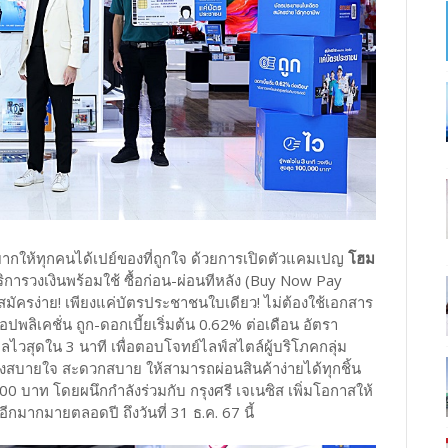
อยากให้ทุกคนได้เปย์ของที่ถูกใจ ด้วยการเปิดตัวแคมเปญ
โฮม
ริการวงเงินพร้อมใช้ ซื้อก่อน-ผ่อนทีหลัง (Buy Now Pay
ย-สมัครง่าย! เพียงแค่บัตรประชาชนใบเดียว! ไม่ต้องใช้เอกสาร
ลิเคชั่น ถูก-ดอกเบี้ยเริ่มต้น 0.62% ต่อเดือน อัตรา
ผลไวสุดใน 3 นาที เพื่อตอบโจทย์ไลฟ์สไตล์ผู้บริโภคกลุ่ม
่างสบายใจ สะดวกสบาย ให้สามารถผ่อนสินค้าง่ายได้ทุกชิ้น
,000 บาท โดยผนึกกำลังร่วมกับ กรุงศรี เจเนซิส เพิ่มโอกาสให้
์อีกมากมายตลอดปี ถึงวันที่ 31 ธ.ค. 67 นี้