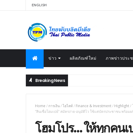
ENGLISH
ข่าว
ผลิตภัณฑ์ใหม่
ภาพข่าวประชา
Breaking News
Home
/
การเงิน
/
ไฮไลท์
/
Finance & Investment
/
Highlight
/
“สินเชื่อโฮมเปย์” สมัครง่าย-อนุมัติไว ใช้แค่บัตรประชาชน พร้อมผนึ
โฮมโปร… ให้ทุกคนเปย์