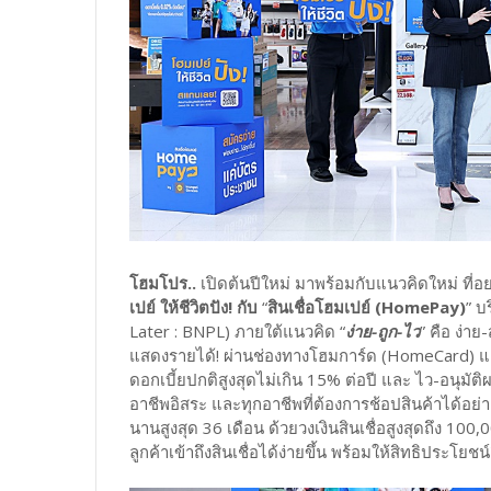
โฮมโปร..
เปิดต้นปีใหม่ มาพร้อมกับแนวคิดใหม่ ที่
เปย์ ให้ชีวิตปัง! กับ
“
สินเชื่อโฮมเปย์ (HomePay)
” บ
Later : BNPL) ภายใต้แนวคิด “
ง่าย-ถูก-ไว
” คือ ง่า
แสดงรายได้! ผ่านช่องทางโฮมการ์ด (HomeCard) แอปพ
ดอกเบี้ยปกติสูงสุดไม่เกิน 15% ต่อปี และ ไว-อนุมัติ
อาชีพอิสระ และทุกอาชีพที่ต้องการช้อปสินค้าได้อย
นานสูงสุด 36 เดือน ด้วยวงเงินสินเชื่อสูงสุดถึง 100
ลูกค้าเข้าถึงสินเชื่อได้ง่ายขึ้น พร้อมให้สิทธิประโยชน