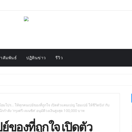
สัมพันธ์
ปฏิทินข่าว
รีวิว
โฮมโปร… ให้ทุกคนเปย์ของที่ถูกใจ เปิดตัวแคมเปญ โฮมเปย์ ให้ชีวิตปัง! กับ
กกำลัง ‘กรุงศรี เจเนซิส’ อนุมัติวงเงินสูงสุด 100,000 บาท
ของที่ถูกใจ เปิดตัว