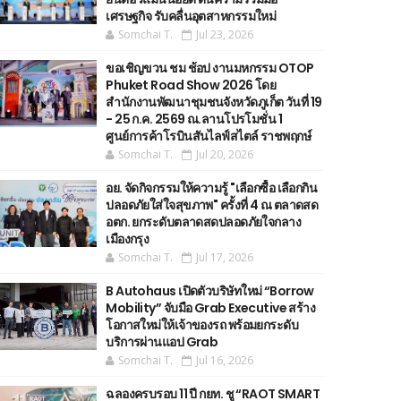
เศรษฐกิจ รับคลื่นอุตสาหกรรมใหม่
Somchai T.
Jul 23, 2026
ขอเชิญขวน ชม ช้อป งานมหกรรม OTOP
Phuket Road Show 2026 โดย
สำนักงานพัฒนาชุมชนจังหวัดภูเก็ต วันที่ 19
- 25 ก.ค. 2569 ณ.ลานโปรโมชั่น 1
ศูนย์การค้าโรบินสันไลฟ์สไตล์ ราชพฤกษ์
Somchai T.
Jul 20, 2026
อย. จัดกิจกรรมให้ความรู้ "เลือกซื้อ เลือกกิน
ปลอดภัยใส่ใจสุขภาพ" ครั้งที่ 4 ณ ตลาดสด
อตก. ยกระดับตลาดสดปลอดภัยใจกลาง
เมืองกรุง
Somchai T.
Jul 17, 2026
B Autohaus เปิดตัวบริษัทใหม่ “Borrow
Mobility” จับมือ Grab Executive สร้าง
โอกาสใหม่ให้เจ้าของรถ พร้อมยกระดับ
บริการผ่านแอป Grab
Somchai T.
Jul 16, 2026
ฉลองครบรอบ 11 ปี กยท. ชู “RAOT SMART