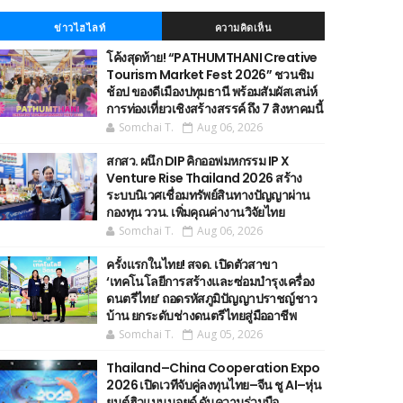
ข่าวไฮไลท์
ความคิดเห็น
โค้งสุดท้าย! “PATHUMTHANI Creative
Tourism Market Fest 2026” ชวนชิม
ช้อป ของดีเมืองปทุมธานี พร้อมสัมผัสเสน่ห์
การท่องเที่ยวเชิงสร้างสรรค์ ถึง 7 สิงหาคมนี้
Somchai T.
Aug 06, 2026
สกสว. ผนึก DIP คิกออฟมหกรรม IP X
Venture Rise Thailand 2026 สร้าง
ระบบนิเวศเชื่อมทรัพย์สินทางปัญญาผ่าน
กองทุน ววน. เพิ่มคุณค่างานวิจัยไทย
Somchai T.
Aug 06, 2026
ครั้งแรกในไทย! สจด. เปิดตัวสาขา
‘เทคโนโลยีการสร้างและซ่อมบำรุงเครื่อง
ดนตรีไทย’ ​ถอดรหัสภูมิปัญญาปราชญ์ชาว
บ้าน ยกระดับช่างดนตรีไทยสู่มืออาชีพ
Somchai T.
Aug 05, 2026
Thailand–China Cooperation Expo
2026 เปิดเวทีจับคู่ลงทุนไทย–จีน ชู AI–หุ่น
ยนต์ฮิวแมนนอยด์ ดันความร่วมมือ